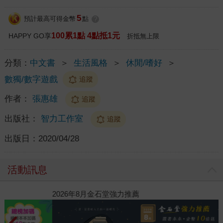
5
預計最高可得金幣
點
?
100累1點 4點抵1元
HAPPY GO享
折抵無上限
分類：
中文書
＞
生活風格
＞
休閒/嗜好
＞
數獨/數字遊戲
追蹤
作者：
張惠雄
追蹤
出版社：
智力工作室
追蹤
出版日：
2020/04/28
活動訊息
閱讀漫遊錄-2026上半年暢銷榜
2