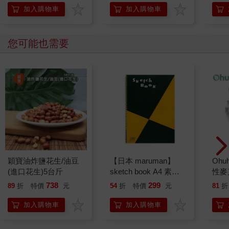
加入購物車
加入購物車
您可能也需要
穎寶油炸鹽花生/油豆
【日本 maruman】
Ohu
(進口花生)5台斤
sketch book A4 素描
性麥
本 繪圖本 空白繪圖本
系
738
299
89
折
特價
元
54
折
特價
元
81
折
速寫本
加入購物車
加入購物車