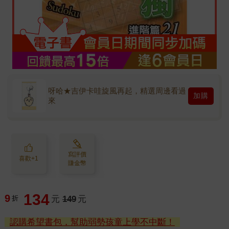
呀哈★吉伊卡哇旋風再起，精選周邊看過
加購
來
寫評價
喜歡+1
賺金幣
134
9
折
元
149
元
認購希望書包，幫助弱勢孩童上學不中斷！