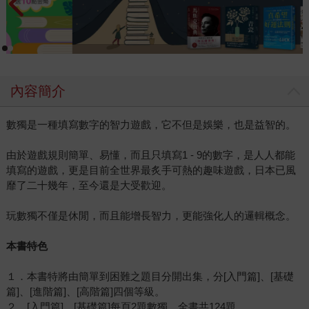
內容簡介
數獨是一種填寫數字的智力遊戲，它不但是娛樂，也是益智的。
由於遊戲規則簡單、易懂，而且只填寫1 - 9的數字，是人人都能
填寫的遊戲，更是目前全世界最炙手可熱的趣味遊戲，日本已風
靡了二十幾年，至今還是大受歡迎。
玩數獨不僅是休閒，而且能增長智力，更能強化人的邏輯概念。
本書特色
１．本書特將由簡單到困難之題目分開出集，分[入門篇]、[基礎
篇]、[進階篇]、[高階篇]四個等級。
２．[入門篇]、[基礎篇]每頁2題數獨，全書共124題。