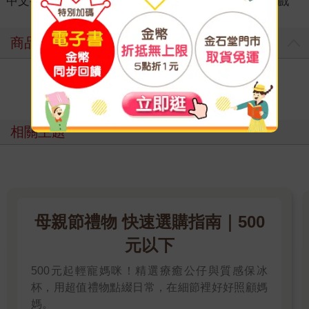
中文書
＞
生活風格
＞
休閒/嗜好
＞
數獨/數字遊戲
商品評價
寫評價
相關主題
母親節禮物 快速選購指南｜500
元以下
500元起輕寵媽咪！精選療癒公仔與質感保冰
杯，用超值禮物點綴日常，在細節裡好好照顧媽
媽。