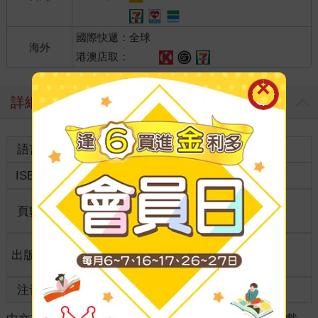
國際快遞：全球
海外
港澳店取：
詳細資料
語言
中文繁體
裝訂
紙本平裝
ISBN
9789865516086
分級
普通級
商品規
頁數
128
25開15*21cm
格
適讀年
出版地
台灣
全齡適讀
齡
注音
級別