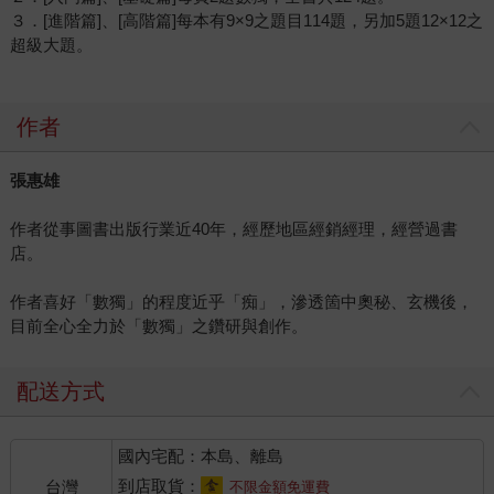
３．[進階篇]、[高階篇]每本有9×9之題目114題，另加5題12×12之
超級大題。
作者
張惠雄
作者從事圖書出版行業近40年，經歷地區經銷經理，經營過書
店。
作者喜好「數獨」的程度近乎「痴」，滲透箇中奧秘、玄機後，
目前全心全力於「數獨」之鑽研與創作。
配送方式
國內宅配：本島、離島
到店取貨：
台灣
不限金額免運費