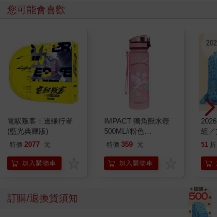
您可能會喜歡
電馭叛客：邊緣行者
IMPACT 獨角獸水壺
20
(藍光典藏版)
500ML#粉色
組／
IM00B11PK
2077
359
特價
元
特價
元
51
折
加入購物車
加入購物車
訂購/退換貨須知