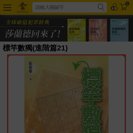
0
標竿數獨(進階篇21)