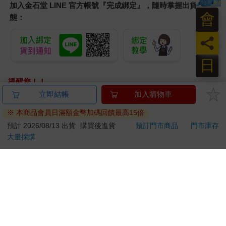
加入金石堂 LINE 官方帳號『完成綁定』，隨時掌握出貨動
會
態：
員
日
提醒您！！
金石堂及銀行均不會請您操作ATM! 如接獲電話要求您前往
立即結帳
加入購物車
ATM提款機，請不要聽從指示，以免受騙上當！
※ 本商品會員日滿額金幣加碼回饋最高15倍
退換貨須知：
預計 2026/08/13 出貨
購買後進貨
預訂門市商品
門市庫存
大量採購
**提醒您，鑑賞期不等於試用期，退回商品須為全新狀態**
依據「消費者保護法」第19條及行政院消費者保護處公告之
「通訊交易解除權合理例外情事適用準則」，以下商品購買
後，除商品本身有瑕疵外，將不提供7天的猶豫期：
易於腐敗、保存期限較短或解約時即將逾期。（如：生
鮮食品）
依消費者要求所為之客製化給付。（客製化商品）
報紙、期刊或雜誌。（含MOOK、外文雜誌）