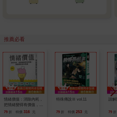
推薦必看
情緒價值：消除內耗，
特殊傳說Ⅲ vol.11
請解
把情緒變得有價值，跟
誰都能自在相處
316
253
79
折
特價
元
79
折
特價
元
79
折