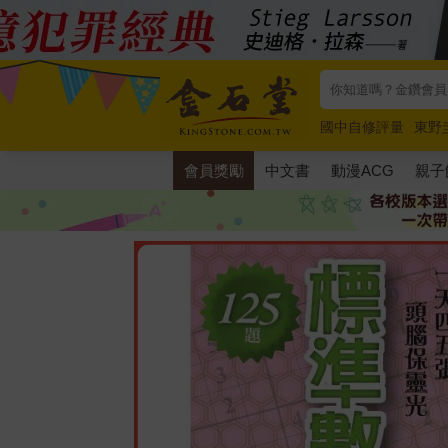
國中自修評量
東野
唯紅花綻放
奧德賽
會員獎勵
中文書
動漫ACG
親子