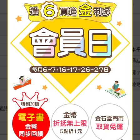
港澳店取：
裝訂
紙本
分級
普通
商品規格
36開1
適讀年齡
全齡
級別
謎語