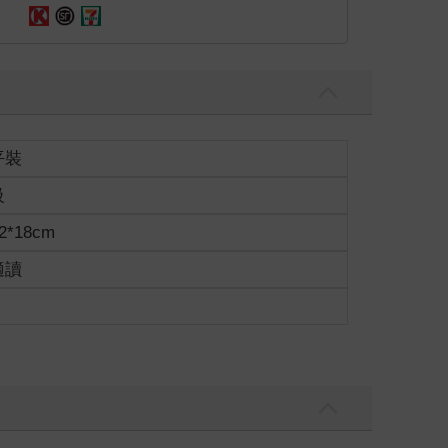
平裝
級
2*18cm
適讀