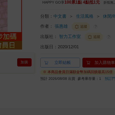
100累1點 4點抵1元
HAPPY GO享
折抵無
分類：
中文書
＞
生活風格
＞
休閒/
作者：
張惠雄
追蹤
?
出版社：
智力工作室
追蹤
?
出版日：
2020/12/01
加購
立即結帳
加入購物車
※ 本商品會員日滿額金幣加碼回饋最高15倍
預計 2026/08/08 出貨
參考庫存量：1
預訂