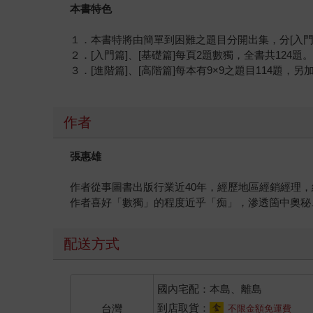
本書特色
１．本書特將由簡單到困難之題目分開出集，分[入門篇]
２．[入門篇]、[基礎篇]每頁2題數獨，全書共124題
３．[進階篇]、[高階篇]每本有9×9之題目114題，另
作者
張惠雄
作者從事圖書出版行業近40年，經歷地區經銷經理
作者喜好「數獨」的程度近乎「痴」，滲透箇中奧秘
配送方式
國內宅配：本島、離島
到店取貨：
台灣
不限金額免運費