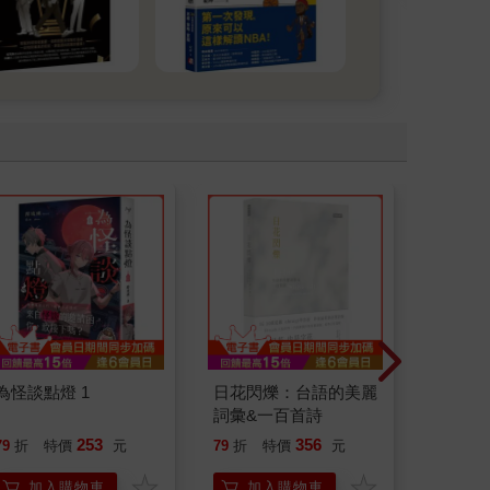
為怪談點燈 1
日花閃爍：台語的美麗
底層邏
詞彙&一百首詩
界的底
253
356
79
折
特價
元
79
折
特價
元
79
折
加入購物車
加入購物車
加