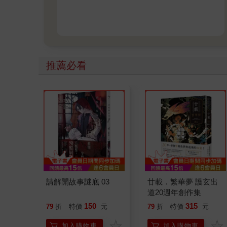
推薦必看
請解開故事謎底 03
廿載．繁華夢 護玄出
道20週年創作集
150
315
79
折
特價
元
79
折
特價
元
加入購物車
加入購物車