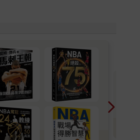
尖
版
光
看
寫