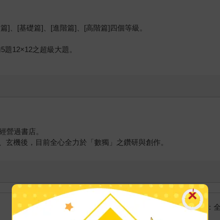
、[基礎篇]、[進階篇]、[高階篇]四個等級。
。
加5題12×12之超級大題。
，經營過書店。
、玄機後，目前全心全力於「數獨」之鑽研與創作。
國際快遞：
海外