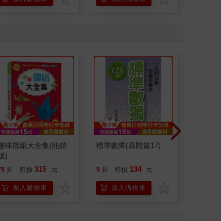
趣味摺紙大全集(熱銷
標準數獨(高階篇17)
標準數獨
版)
315
134
79
折
特價
元
9
折
特價
元
79
折
加入購物車
加入購物車
加