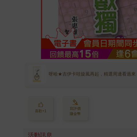
呀哈★吉伊卡哇旋風再起，精選周邊看過來
寫評價
喜歡+1
賺金幣
活動訊息