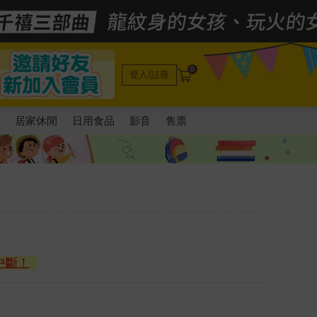
0
登入/註冊
電
居家休閒
日用食品
影音
售票
中斷！