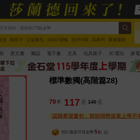
圭吾
楊双子
公益書包
16647續集
吉伊卡哇
高希均
通靈藥師
路邊攤新作
馬斯克
玩具總動員5
超慢跑
館
英文書
雜誌
電子書
文具
玩具親子
3C電玩
家
標準數獨(高階篇28)
117
79
折
元
149
元
認購希望書包，幫助弱勢孩童上學不
5
預計最高可得金幣
點
?