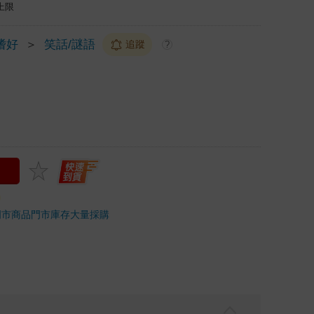
上限
嗜好
＞
笑話/謎語
追蹤
?
門市商品
門市庫存
大量採購