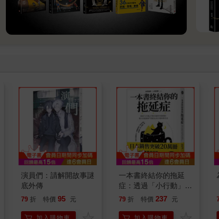
演員們：請解開故事謎
一本書終結你的拖延
底外傳
症：透過「小行動」打
開大腦的行動開關，懶
95
237
79
折
特價
元
79
折
特價
元
人也能變身「行動派」
的37個科學方法
加入購物車
加入購物車