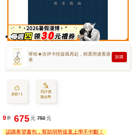
呀哈★吉伊卡哇旋風再起，精選周邊看過
加購
來
寫評價
喜歡+1
賺金幣
675
9
折
元
750
元
認購希望書包，幫助弱勢孩童上學不中斷！