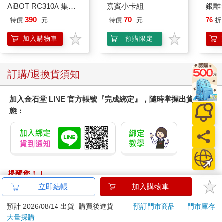
AiBOT RC310A 集塵
嘉賓小卡組
銀離
盒專用3M防塵濾網
乾爽
390
70
特價
元
特價
元
76
折
（一組4入）
墊2
防滲
加入購物車
預購限定
尿色
品不
訂購/退換貨須知
加入金石堂 LINE 官方帳號『完成綁定』，隨時掌握出貨動
態：
提醒您！！
金石堂及銀行均不會請您操作ATM! 如接獲電話要求您前往
立即結帳
加入購物車
ATM提款機，請不要聽從指示，以免受騙上當！
預計 2026/08/14 出貨
購買後進貨
預訂門市商品
門市庫存
退換貨須知：
大量採購