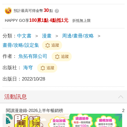
30
預計最高可得金幣
點
?
100累1點 4點抵1元
HAPPY GO享
折抵無上限
分類：
中文書
＞
漫畫
＞
周邊/畫冊/攻略
＞
畫冊/攻略/設定集
追蹤
作者：
魚拓有限公司
追蹤
出版社：
海穹
追蹤
出版日：
2022/10/28
活動訊息
閱讀漫遊錄-2026上半年暢銷榜
2