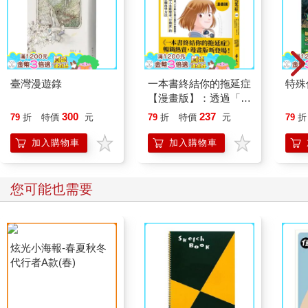
臺灣漫遊錄
一本書終結你的拖延症
特殊傳
【漫畫版】：透過「小
行動」打開大腦的行動
300
237
79
折
特價
元
79
折
特價
元
79
折
開關，懶人也能變身
「行動派」的37個科
加入購物車
加入購物車
學方法
您可能也需要