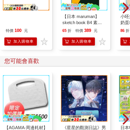
炫光小海報-春夏秋冬
【日本 maruman】
小呸
代行者A款(春)
sketch book B4 素描
奶蛋
本 繪圖本 空白繪圖本
100
389
特價
元
65
折
特價
元
86
折
速寫本
加入購物車
加入購物車
您可能會喜歡
【AGAMA‧周邊耗材】
《星星的觀測日誌》男
日本U