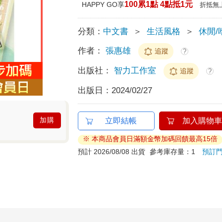
100累1點 4點抵1元
HAPPY GO享
折抵無
分類：
中文書
＞
生活風格
＞
休閒/
作者：
張惠雄
追蹤
?
出版社：
智力工作室
追蹤
?
出版日：
2024/02/27
加購
立即結帳
加入購物車
※ 本商品會員日滿額金幣加碼回饋最高15倍
預計 2026/08/08 出貨
參考庫存量：1
預訂