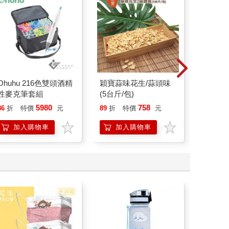
Ohuhu 216色雙頭酒精
穎寶蒜味花生/蒜頭味
北極熊
性麥克筆套組
(5台斤/包)
48mm
5980
758
86
折
特價
元
89
折
特價
元
88
折
加入購物車
加入購物車
加