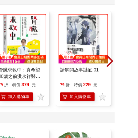
腎臟求救中：真希望
請解開故事謎底 01
叛逆玩家
40歲之前洪永祥醫師
就告訴我這些事
379
229
79
折
特價
元
79
折
特價
元
79
折
加入購物車
加入購物車
加