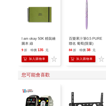
I am okay 50K 精裝繪
百樂果汁筆0.5 PURE
圖本 綠
聯名 葡萄(限量)
135
38
9
折
特價
元
84
折
特價
元
加入購物車
加入購物車
您可能會喜歡