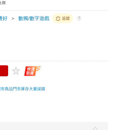
上限
嗜好
＞
數獨/數字遊戲
追蹤
?
門市商品
門市庫存
大量採購