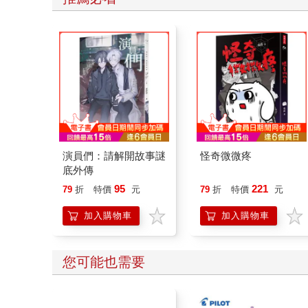
演員們：請解開故事謎
怪奇微微疼
底外傳
95
221
79
折
特價
元
79
折
特價
元
加入購物車
加入購物車
您可能也需要