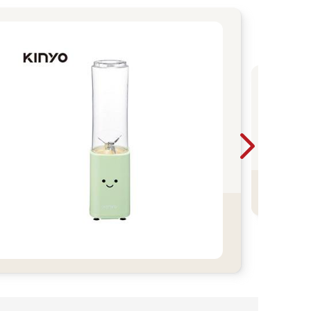
尖
版
光
看
寫