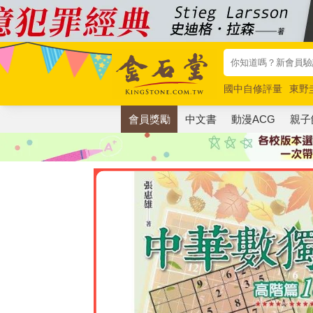
國中自修評量
東野
唯紅花綻放
奧德賽
會員獎勵
中文書
動漫ACG
親子