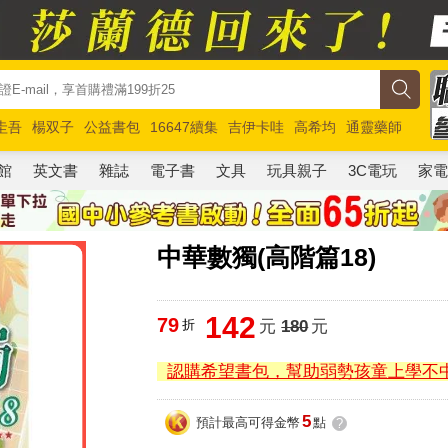
圭吾
楊双子
公益書包
16647續集
吉伊卡哇
高希均
通靈藥師
路邊攤新作
馬斯克
玩具總動員5
超慢跑
館
英文書
雜誌
電子書
文具
玩具親子
3C電玩
家
中華數獨(高階篇18)
142
79
折
元
180
元
認購希望書包，幫助弱勢孩童上學不
5
預計最高可得金幣
點
?