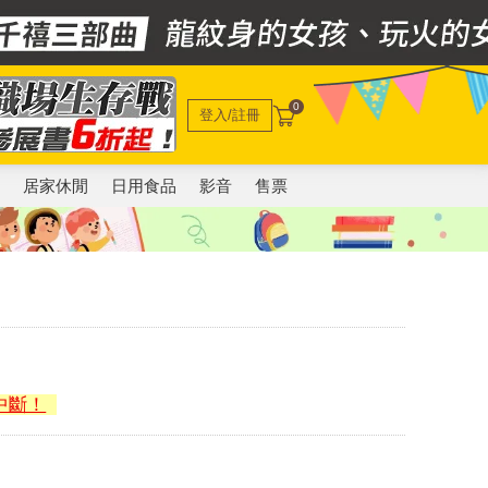
0
登入/註冊
電
居家休閒
日用食品
影音
售票
中斷！