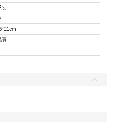
平裝
級
5*21cm
適讀