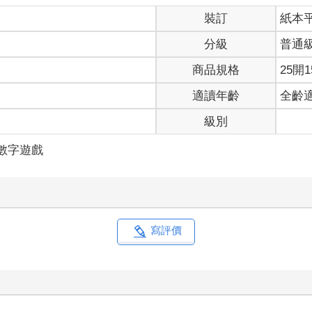
裝訂
紙本
分級
普通
商品規格
25開1
適讀年齡
全齡
級別
/數字遊戲
寫評價