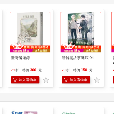
臺灣漫遊錄
請解開故事謎底 04
300
150
79
折
特價
元
79
折
特價
元
加入購物車
加入購物車