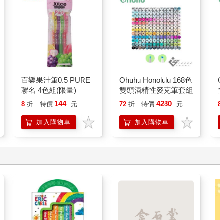
百樂果汁筆0.5 PURE
Ohuhu Honolulu 168色
聯名 4色組(限量)
雙頭酒精性麥克筆套組
144
4280
8
折
特價
元
72
折
特價
元
加入購物車
加入購物車