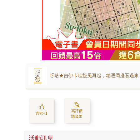
呀哈★吉伊卡哇旋風再起，精選周邊看過來
寫評價
喜歡+1
賺金幣
活動訊息