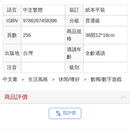
語言
中文繁體
裝訂
紙本平裝
ISBN
9786267458396
分級
普通級
商品規
頁數
256
36開12*18cm
格
適讀年
出版地
台灣
全齡適讀
齡
注音
級別
中文書
＞
生活風格
＞
休閒/嗜好
＞
數獨/數字遊戲
商品評價
寫評價