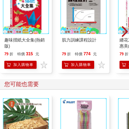
趣味摺紙大全集(熱銷
肌力訓練課程設計
纏花
版)
惠美
315
774
79
折
特價
元
79
折
特價
元
79
折
加入購物車
加入購物車
您可能也需要