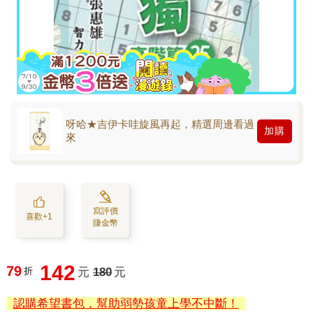
呀哈★吉伊卡哇旋風再起，精選周邊看過
加購
來
寫評價
喜歡+1
賺金幣
142
79
折
元
180
元
認購希望書包，幫助弱勢孩童上學不中斷！