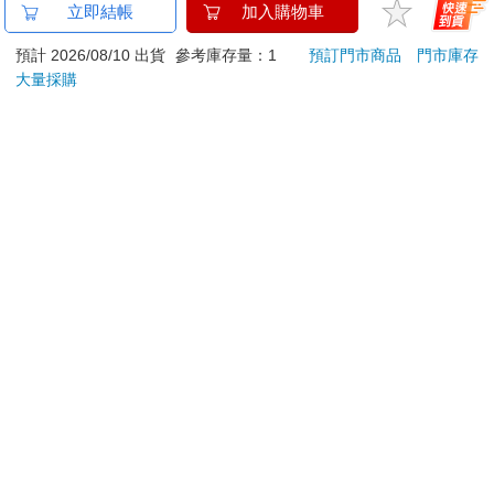
【電子書】小狐狸的帽
IMPACT卡皮巴拉水豚
大家
立即結帳
加入購物車
子
水壺(500ml)#米黃色
202
預計 2026/08/10 出貨
參考庫存量：1
預訂門市商品
門市庫存
IM00B18YL
259
539
特價
元
特價
元
220
大量採購
電子書
加入購物車
訂購/退換貨須知
加入金石堂 LINE 官方帳號『完成綁定』，隨時掌握出貨動
態：
提醒您！！
金石堂及銀行均不會請您操作ATM! 如接獲電話要求您前往
ATM提款機，請不要聽從指示，以免受騙上當！