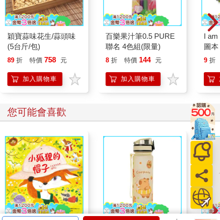
穎寶蒜味花生/蒜頭味
百樂果汁筆0.5 PURE
I a
(5台斤/包)
聯名 4色組(限量)
圖本
758
144
89
折
特價
元
8
折
特價
元
9
折
加入購物車
加入購物車
您可能會喜歡