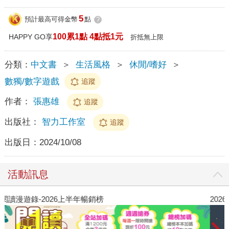
5
預計最高可得金幣
點
?
100累1點 4點抵1元
HAPPY GO享
折抵無上限
分類：
中文書
＞
生活風格
＞
休閒/嗜好
＞
數獨/數字遊戲
追蹤
作者：
張惠雄
追蹤
出版社：
智力工作室
追蹤
出版日：
2024/10/08
活動訊息
閱讀漫遊錄-2026上半年暢銷榜
2