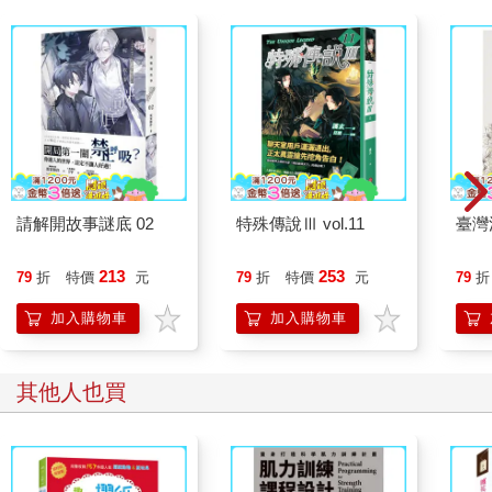
請解開故事謎底 02
特殊傳說Ⅲ vol.11
臺灣
213
253
79
折
特價
元
79
折
特價
元
79
折
加入購物車
加入購物車
其他人也買