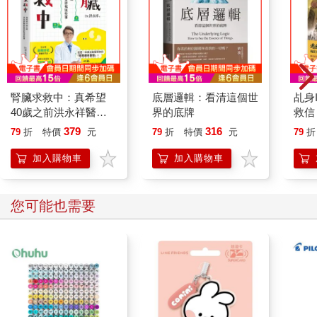
腎臟求救中：真希望
底層邏輯：看清這個世
乩身
40歲之前洪永祥醫師
界的底牌
救信
就告訴我這些事
379
316
79
折
特價
元
79
折
特價
元
79
折
加入購物車
加入購物車
您可能也需要