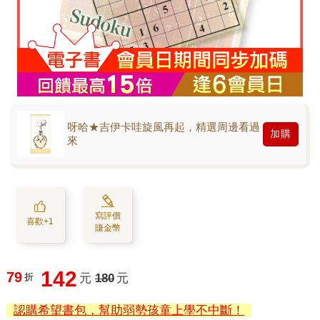
呀哈★吉伊卡哇旋風再起，精選周邊看過
加購
來
寫評價
喜歡+1
賺金幣
142
79
折
元
180
元
認購希望書包，幫助弱勢孩童上學不中斷！