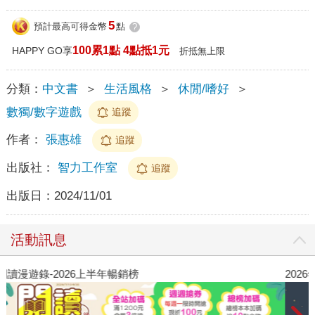
5
預計最高可得金幣
點
?
100累1點 4點抵1元
HAPPY GO享
折抵無上限
分類：
中文書
＞
生活風格
＞
休閒/嗜好
＞
數獨/數字遊戲
追蹤
作者：
張惠雄
追蹤
出版社：
智力工作室
追蹤
出版日：
2024/11/01
活動訊息
閱讀漫遊錄-2026上半年暢銷榜
2