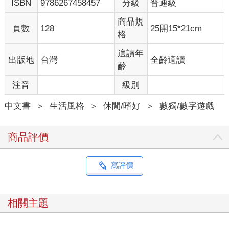
ISBN
9786267458457
分級
普通級
商品規
頁數
128
25開15*21cm
格
適讀年
出版地
台灣
全齡適讀
齡
注音
級別
中文書
＞
生活風格
＞
休閒/嗜好
＞
數獨/數字遊戲
商品評價
寫評價
相關主題