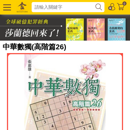
0
中華數獨(高階篇26)