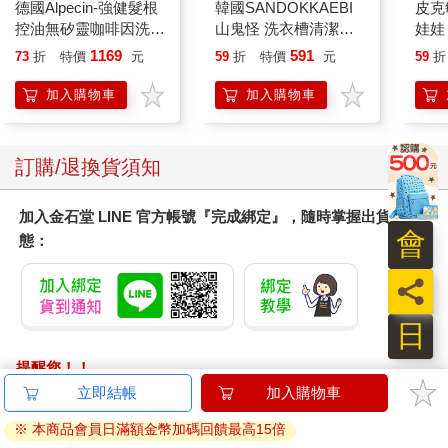
德國Alpecin-強健髮根
韓國SANDOKKAEBI
皮克
控油無矽靈咖啡因洗髮
山鬼怪 洗衣槽清潔劑
娃娃
凝露375ml/瓶-C1強健
450公克-10包組
子 
1169
591
73
折
特價
元
59
折
特價
元
59
折
髮根(護髮洗髮精/男士
克敏
調理頭皮洗髮液/0矽靈
Pik
加入購物車
加入購物車
滋潤洗頭髮水/一般髮
易
質適用)
訂購/退換貨須知
加入金石堂 LINE 官方帳號『完成綁定』，隨時掌握出貨動
會
態：
員
日
提醒您！！
金石堂及銀行均不會請您操作ATM! 如接獲電話要求您前往
立即結帳
加入購物車
ATM提款機，請不要聽從指示，以免受騙上當！
※ 本商品會員日滿額金幣加碼回饋最高15倍