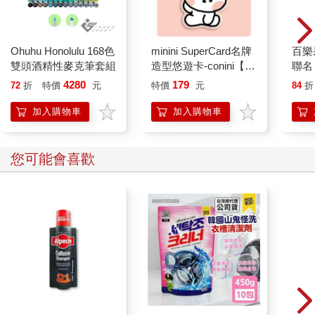
Ohuhu Honolulu 168色
minini SuperCard名牌
百樂果
雙頭酒精性麥克筆套組
造型悠遊卡-conini【受
聯名
託代銷】
4280
179
72
折
特價
元
特價
元
84
折
加入購物車
加入購物車
您可能會喜歡