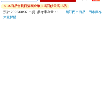
曼百赫】多功能煮蛋
金緻7重玻尿酸高效保
水晶
1580
976
特價
元
65
折
特價
元
51
折
1980
※ 本商品會員日滿額金幣加碼回饋最高15倍
器/可煮6顆蛋
濕潤澤特濃精華乳液
貼紙
ER600/ER-600
140ml/金瓶(Premium
兔兔 
預計 2026/08/07 出貨
參考庫存量：1
預訂門市商品
門市庫存
加入購物車
加入購物車
臉部肌膚護理乳霜,素
大量採購
顏保養乾肌水凝乳)
訂購/退換貨須知
加入金石堂 LINE 官方帳號『完成綁定』，隨時掌握出貨動
態：
提醒您！！
金石堂及銀行均不會請您操作ATM! 如接獲電話要求您前往
ATM提款機，請不要聽從指示，以免受騙上當！
退換貨須知：
**提醒您，鑑賞期不等於試用期，退回商品須為全新狀態**