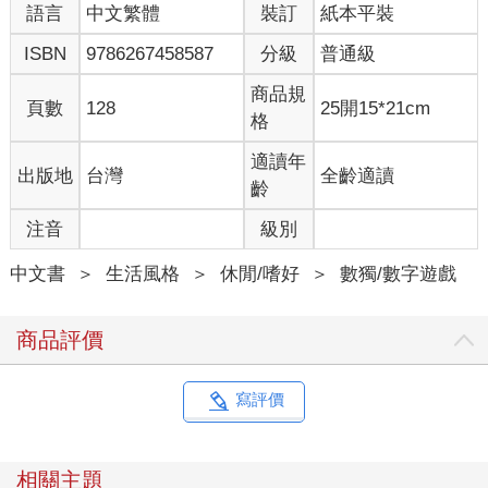
語言
中文繁體
裝訂
紙本平裝
ISBN
9786267458587
分級
普通級
商品規
頁數
128
25開15*21cm
格
適讀年
出版地
台灣
全齡適讀
齡
注音
級別
中文書
＞
生活風格
＞
休閒/嗜好
＞
數獨/數字遊戲
商品評價
寫評價
相關主題