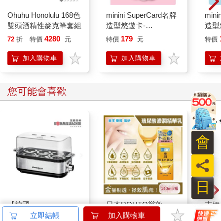
Ohuhu Honolulu 168色
minini SuperCard名牌
mini
雙頭酒精性麥克筆套組
造型悠遊卡-
造型悠
chonini【受託代銷】
託代
4280
179
72
折
特價
元
特價
元
特價
加入購物車
加入購物車
您可能會喜歡
會
員
日
【德國
日本ROHTO樂敦-
吉伊
ROMMELSBACHE諾
HADALABO肌研極潤
DR
立即結帳
加入購物車