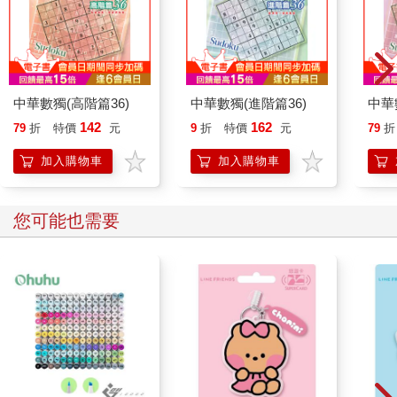
中華數獨(高階篇36)
中華數獨(進階篇36)
中華
142
162
79
折
特價
元
9
折
特價
元
79
折
加入購物車
加入購物車
您可能也需要