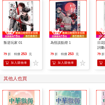
叛逆玩家 01
為怪談點燈 1
日花
詞彙
253
253
79
折
特價
元
79
折
特價
元
79
折
加入購物車
加入購物車
其他人也買