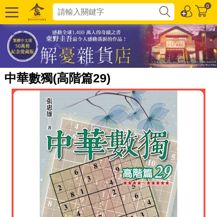
0
中華數獨(高階篇29)