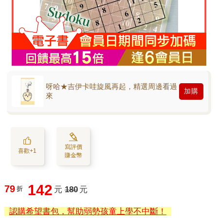
呀哈★吉伊卡哇旋風再起，精選周邊看過
加購
來
寫評價
喜歡+1
賺金幣
142
79
折
元
180
元
認購希望書包，幫助弱勢孩童上學不中斷！