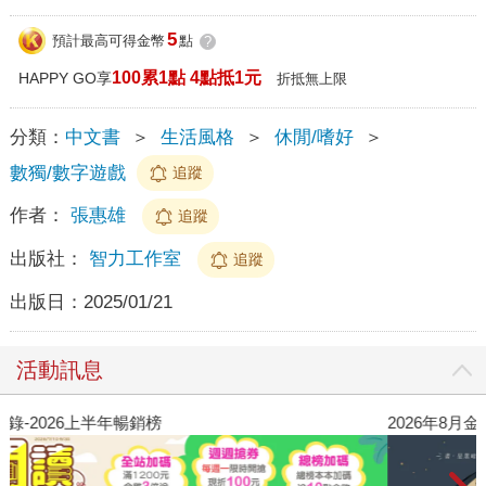
5
預計最高可得金幣
點
?
100累1點 4點抵1元
HAPPY GO享
折抵無上限
分類：
中文書
＞
生活風格
＞
休閒/嗜好
＞
數獨/數字遊戲
追蹤
作者：
張惠雄
追蹤
出版社：
智力工作室
追蹤
出版日：
2025/01/21
活動訊息
閱讀漫遊錄-2026上半年暢銷榜
2