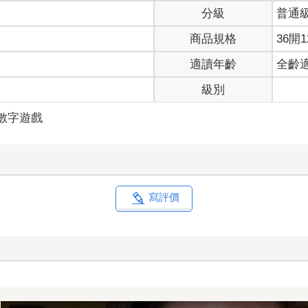
分級
普通
商品規格
36開1
適讀年齡
全齡
級別
/數字遊戲
寫評價