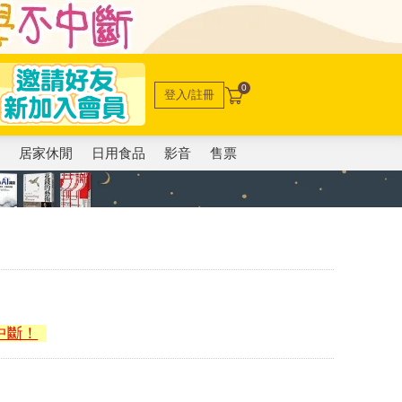
0
登入/註冊
電
居家休閒
日用食品
影音
售票
中斷！