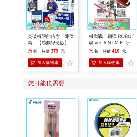
突破極限的信念「陳傑
機動戰士鋼彈 ROBOT
憲」【感動紀念版】：
魂 ver. A.N.I.M.E. 研發
從場內到場外，台灣隊
祕錄
379
410
79
折
特價
元
79
折
特價
元
長全力以赴的堅持與自
白（附「勇不放棄明
加入購物車
加入購物車
信片」一張）
您可能也需要