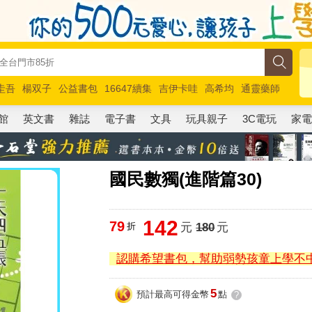
圭吾
楊双子
公益書包
16647續集
吉伊卡哇
高希均
通靈藥師
路邊攤新作
馬斯克
玩具總動員5
超慢跑
館
英文書
雜誌
電子書
文具
玩具親子
3C電玩
家
國民數獨(進階篇30)
142
79
折
元
180
元
認購希望書包，幫助弱勢孩童上學不
5
預計最高可得金幣
點
?