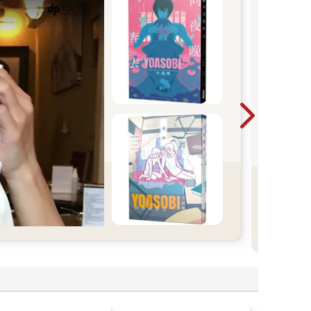
四年
聚焦
90
信念
一次
一支
事。
界盃
屬於
讓閱
的每