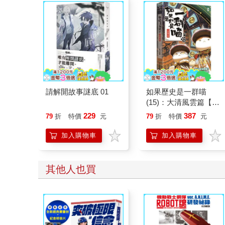
請解開故事謎底 01
如果歷史是一群喵
(15)：大清風雲篇【萌
貓漫畫學歷史】
229
387
79
折
特價
元
79
折
特價
元
加入購物車
加入購物車
其他人也買