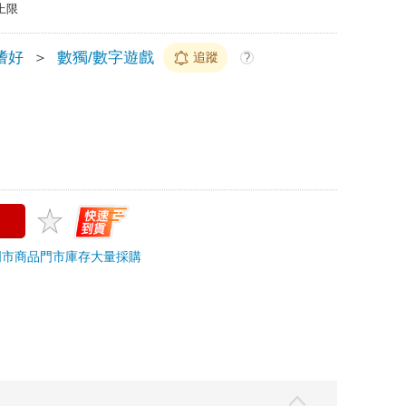
上限
嗜好
＞
數獨/數字遊戲
追蹤
?
門市商品
門市庫存
大量採購