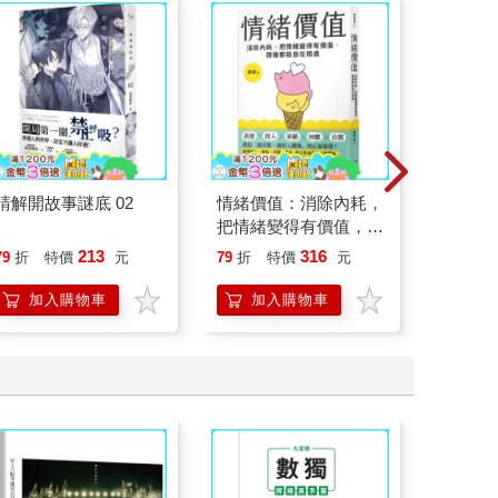
請解開故事謎底 02
情緒價值：消除內耗，
北歐時
把情緒變得有價值，跟
福國度
誰都能自在相處
213
316
79
折
特價
元
79
折
特價
元
79
折
加入購物車
加入購物車
加