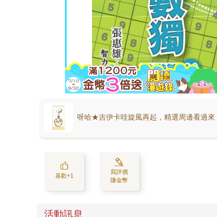
呀哈★吉伊卡哇旋風再起，精選周邊看過來
寫評價
喜歡+1
賺金幣
活動訊息