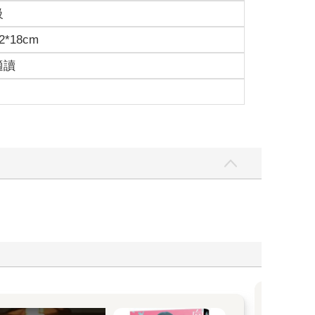
級
2*18cm
適讀