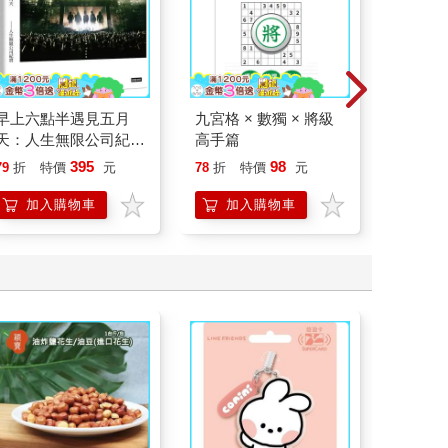
早上六點半遇見五月
九宮格 × 數獨 × 將級
9125 da
天：人生無限公司紀實
高手篇
簡拉娜
(五月天流水號藏書票
395
98
79
折
特價
元
78
折
特價
元
9
折
特
版)
加入購物車
加入購物車
加