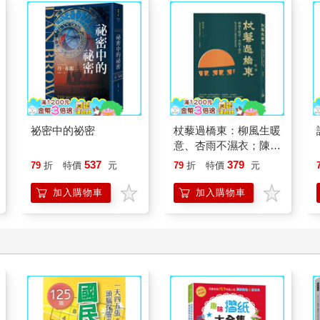
祕密中的祕密
杖藜過橋東：柳風生暖
意、杏雨不濕衣；陳亮
恭談以心轉境的適齡漫
537
379
79
折
特價
元
79
折
特價
元
想
加入購物車
加入購物車