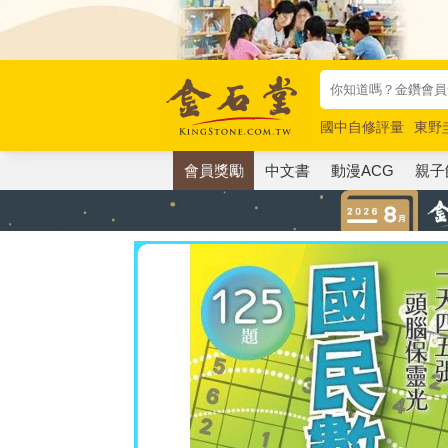
國中自修評量
東野
唯紅花綻放
奧德賽
會員獎勵
中文書
動漫ACG
親子