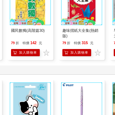
國民數獨(高階篇30)
趣味摺紙大全集(熱銷
版)
142
315
79
折
特價
元
79
折
特價
元
加入購物車
加入購物車