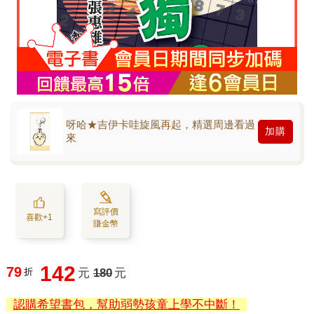
呀哈★吉伊卡哇旋風再起，精選周邊看過
加購
來
寫評價
喜歡+1
賺金幣
142
79
折
元
180
元
認購希望書包，幫助弱勢孩童上學不中斷！