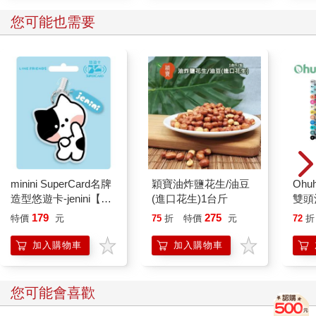
您可能也需要
minini SuperCard名牌
穎寶油炸鹽花生/油豆
Ohuh
造型悠遊卡-jenini【受
(進口花生)1台斤
雙頭
託代銷】
179
275
特價
元
75
折
特價
元
72
折
加入購物車
加入購物車
您可能會喜歡