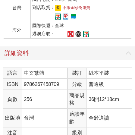
到店取貨：
台灣
不限金額免運費
國際快遞：全球
海外
港澳店取：
詳細資料
語言
中文繁體
裝訂
紙本平裝
ISBN
9786267458709
分級
普通級
商品規
頁數
256
36開12*18cm
格
適讀年
出版地
台灣
全齡適讀
齡
注音
級別