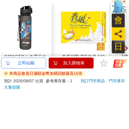
會
員
日
IMPACT超人力霸王水
春風抽取式衛生紙 110
【電
壺 (500ML)#黑色
抽x12包x6袋
人沉
立即結帳
加入購物車
IMUTB01BK
版】
539
1079
特價
元
78
折
特價
元
特價
※ 本商品會員日滿額金幣加碼回饋最高15倍
預計 2026/08/07 出貨
參考庫存量：1
預訂門市商品
門市庫存
加入購物車
加入購物車
大量採購
訂購/退換貨須知
加入金石堂 LINE 官方帳號『完成綁定』，隨時掌握出貨動
態：