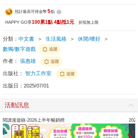
5
預計最高可得金幣
點
?
100累1點 4點抵1元
HAPPY GO享
折抵無上限
分類：
中文書
＞
生活風格
＞
休閒/嗜好
＞
數獨/數字遊戲
追蹤
作者：
張惠雄
追蹤
出版社：
智力工作室
追蹤
出版日：
2025/07/01
活動訊息
閱讀漫遊錄-2026上半年暢銷榜
2