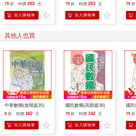
253
253
79
折
特價
元
79
折
特價
元
79
折
加入購物車
加入購物車
其他人也買
中華數獨(進階篇35)
國民數獨(高階篇36)
國民
162
142
9
折
特價
元
79
折
特價
元
79
折
加入購物車
加入購物車