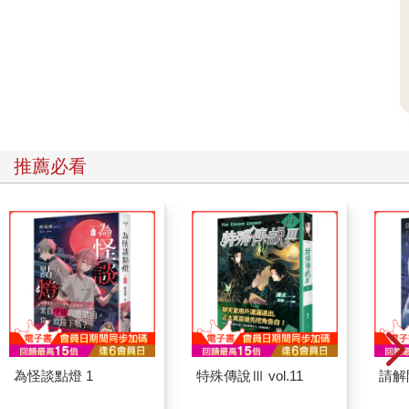
推薦必看
為怪談點燈 1
特殊傳說Ⅲ vol.11
請解