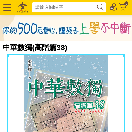
0
中華數獨(高階篇38)