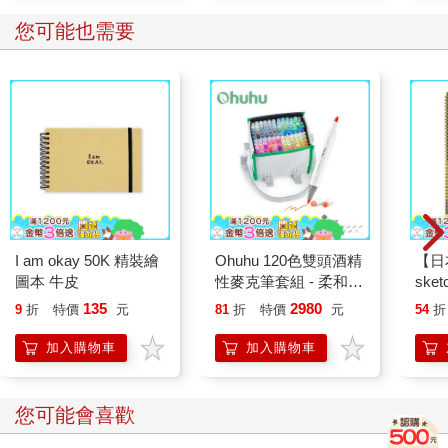
您可能也需要
I am okay 50K 精裝繪
Ohuhu 120色雙頭酒精
【日本
圖本 牛皮
性麥克筆套組 - 柔和色
sket
系
本 
135
2980
9
折
特價
元
81
折
特價
元
54
折
速寫
加入購物車
加入購物車
您可能會喜歡