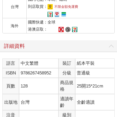
到店取貨：
台灣
不限金額免運費
國際快遞：全球
海外
港澳店取：
詳細資料
語言
中文繁體
裝訂
紙本平裝
ISBN
9786267458952
分級
普通級
商品規
頁數
128
25開15*21cm
格
適讀年
出版地
台灣
全齡適讀
齡
注音
級別