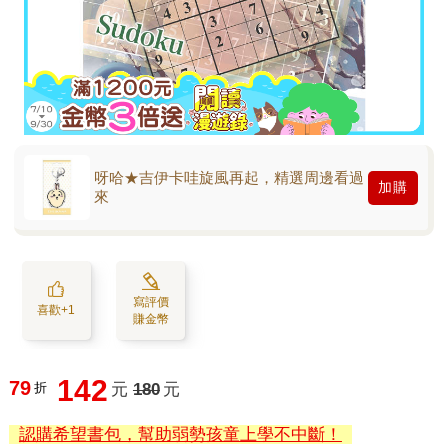
呀哈★吉伊卡哇旋風再起，精選周邊看過
加購
來
寫評價
喜歡+1
賺金幣
142
79
折
元
180
元
認購希望書包，幫助弱勢孩童上學不中斷！