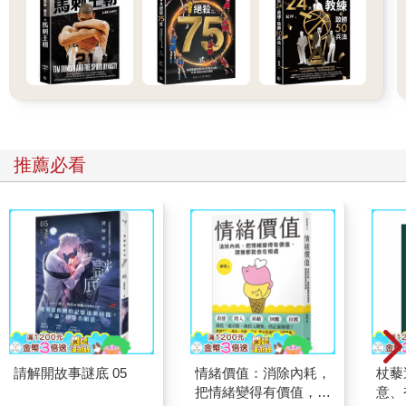
推薦必看
請解開故事謎底 05
情緒價值：消除內耗，
杖藜
把情緒變得有價值，跟
意、