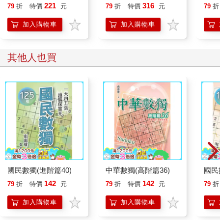
誰都能自在相處
恭談
221
316
79
折
特價
元
79
折
特價
元
79
折
想
加入購物車
加入購物車
其他人也買
國民數獨(進階篇40)
中華數獨(高階篇36)
國民
142
142
79
折
特價
元
79
折
特價
元
79
折
加入購物車
加入購物車