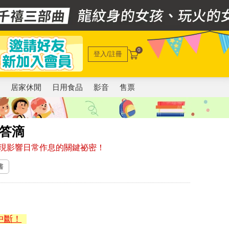
0
登入/註冊
電
居家休閒
日用食品
影音
售票
答滴
現影響日常作息的關鍵祕密！
書
中斷！