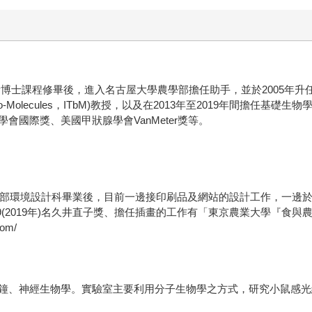
所博士課程修畢後，進入名古屋大學農學部擔任助手，並於2005年升任
mativeBio-Molecules，ITbM)教授，以及在2013年至2019
國際獎、美國甲狀腺學會VanMeter獎等。
設計科畢業後，目前一邊接印刷品及網站的設計工作，一邊於SETSUModeS
vol.19(2019年)名久井直子獎、擔任插畫的工作有「東京農業大學『
om/
鐘、神經生物學。實驗室主要利用分子生物學之方式，研究小鼠感光