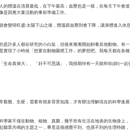
人的體溫在清晨最低，在下午最高；血壓也是一樣，在每天下午會達
像是因應大量活動的事前準備工作。
就會變得旺盛:太陽下山之後，體溫跟血壓則會下降，讓身體進入休
的是許多人都在研究的小白鼠，但後來漸漸開始飼養其他動物。有一
是實現了小時候「想要在動物園裡工作」的夢想吧。我每天都在各種
「生命真偉大」、「好不可思議」，我很期待有一天能和你(妳)一起
常艱難、生硬，需要有很多背景知識，才有辦法理解現在的科學進展
科學家不僅在動物、植物、真菌，幾乎所有生活在地表的生物身上，
起聽眾共鳴的主題之一，畢竟這個感覺不到、也摸不到的生理時鐘，