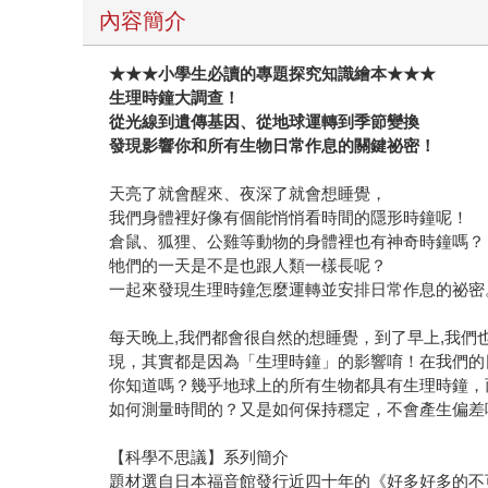
內容簡介
★★★小學生必讀的專題探究知識繪本★★★
生理時鐘大調查！
從光線到遺傳基因、從地球運轉到季節變換
發現影響你和所有生物日常作息的關鍵祕密！
天亮了就會醒來、夜深了就會想睡覺，
我們身體裡好像有個能悄悄看時間的隱形時鐘呢！
倉鼠、狐狸、公雞等動物的身體裡也有神奇時鐘嗎？
牠們的一天是不是也跟人類一樣長呢？
一起來發現生理時鐘怎麼運轉並安排日常作息的祕密
每天晚上,我們都會很自然的想睡覺，到了早上,我們
現，其實都是因為「生理時鐘」的影響唷！在我們的
你知道嗎？幾乎地球上的所有生物都具有生理時鐘，
如何測量時間的？又是如何保持穩定，不會產生偏差
【科學不思議】系列簡介
題材選自日本福音館發行近四十年的《好多好多的不