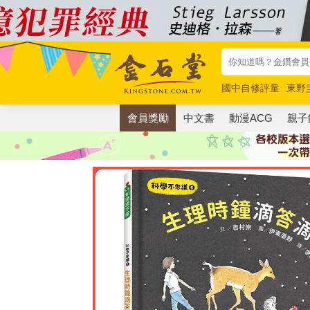
國中自修評量
東野
唯紅花綻放
奧德賽
會員獎勵
中文書
動漫ACG
親子