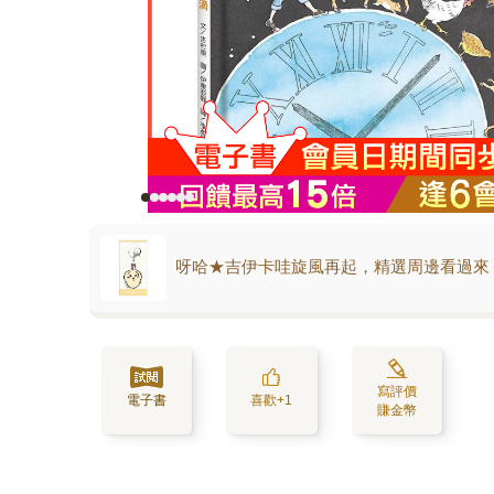
呀哈★吉伊卡哇旋風再起，精選周邊看過來
寫評價
電子書
喜歡+1
賺金幣