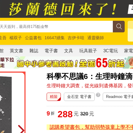
圭吾
楊双子
公益書包
16647續集
吉伊卡哇
通靈藥師
路邊攤新作
馬斯克
玩具總動員5
超慢跑
館
英文書
雜誌
電子書
文具
玩具親子
3C電玩
家
科學不思議6：生理時鐘滴
生理時鐘大調查，從光線到遺傳基因，發
?
精裝
金石堂 電子書
Readmoo 電子
288
9
折
元
320
元
認購希望書包，幫助弱勢孩童上學不