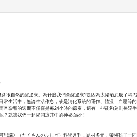
。
也會很自然的醒過來。為什麼我們會醒過來?是因為太陽晒屁股了嗎?
日常生活中，無論生活作息，或是消化系統的運作、體溫、血壓等的
而且影響的週期不僅僅是每24小時的節奏，還有一些能夠刻劃長達
呢？就讓我們一起揭開這其中的神祕面紗！
可思議》（たくさんのふしぎ）科學月刊，題材多元，帶領孩子一同