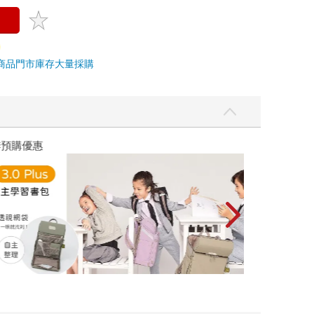
商品
門市庫存
大量採購
優惠
遠流童書展75折