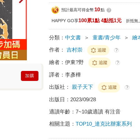
10
預計最高可得金幣
點
?
100累1點 4點抵1元
HAPPY GO享
折抵無
分類：
中文書
＞
童書/青少年
＞
繪
作者：
吉村崇
追蹤
?
繪者：
伊東?野
追蹤
?
譯者：
李彥樺
加購
出版社：
親子天下
追蹤
?
出版日：
2023/09/28
適讀年齡：
7~10歲適讀 有注音
相關主題：
TOP10_達克比辦案系列