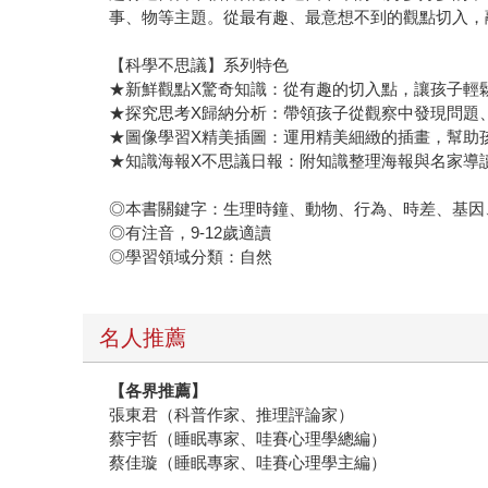
事、物等主題。從最有趣、最意想不到的觀點切入，
【科學不思議】系列特色
★新鮮觀點X驚奇知識：從有趣的切入點，讓孩子輕
★探究思考X歸納分析：帶領孩子從觀察中發現問題
★圖像學習X精美插圖：運用精美細緻的插畫，幫助
★知識海報X不思議日報：附知識整理海報與名家導
◎本書關鍵字：生理時鐘、動物、行為、時差、基因
◎有注音，9-12歲適讀
◎學習領域分類：自然
名人推薦
【各界推薦】
張東君（科普作家、推理評論家）
蔡宇哲（睡眠專家、哇賽心理學總編）
蔡佳璇（睡眠專家、哇賽心理學主編）