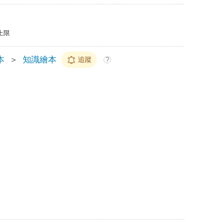
上限
本
＞
知識繪本
追蹤
?