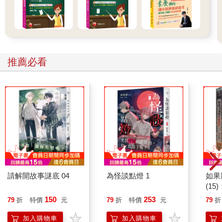
推薦必看
請解開故事謎底 04
為怪談點燈 1
如果
(1
貓漫
150
253
79
折
特價
元
79
折
特價
元
79
折
加入購物車
加入購物車