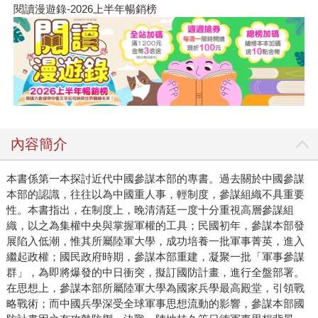
閱讀漫遊錄-2026上半年暢銷榜
內容簡介
本書係第一本探討近代中國參謀本部的專書。過去關於中國參謀
本部的認識，往往以為中國重人事，輕制度，參謀組織不具重要
性。本書指出，在制度上，晚清清廷一度十分重視高層參謀組
織，以之為集權中央與掌握軍權的工具；民國初年，參謀本部發
展陷入低潮，惟其所屬陸軍大學，成功培養一批軍事菁英，進入
繼起政權；國民政府時期，參謀本部重建，凝聚一批「軍事參謀
群」，為即將爆發的中日衝突，擬訂國防計畫，進行全盤部署。
在思想上，參謀本部所屬陸軍大學為國家兵學最高殿堂，引領戰
略戰術；而中國兵學深受全球軍事思想流動的影響，參謀本部國