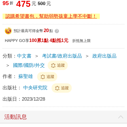
475
95
折
元
500
元
認購希望書包，幫助弱勢孩童上學不中斷！
20
預計最高可得金幣
點
?
100累1點 4點抵1元
HAPPY GO享
折抵無上限
分類：
中文書
＞
考試書/政府出版品
＞
政府出版品
＞
國際/國防/外交
追蹤
作者：
蘇聖雄
追蹤
出版社：
中央研究院
追蹤
出版日：
2023/12/28
活動訊息