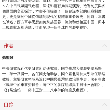
防計畫因之有攻勢防禦、決戰、陣地持久等日德軍事思想背景，
左右中日戰爭開戰進程，深遠影響戰局長期演變。透過制度與各
個層面的交互探討，本書不僅描繪了一個參謀本部的組織制度
史，更是關於中國從傳統到現代的整體軍事發展史。同時，本書
也闡述了西方軍事思想如何跨越國界，流傳和移植至中國，與本
土現實狀況相適應，從而呈現一個全球性的歷史視野。
作者
蘇聖雄
中央研究院近代史研究所助研究員。國立臺灣大學歷史學系學
士、碩士及博士。曾任國史館助修、國立臺北科技大學兼任助理
教授。主要研究領域為近代中國與臺灣的政治軍事史，著有專書
《戰爭中的軍事委員會：蔣中正的參謀組織與中日徐州會戰》、
《奸黨煽惑——蔣中正對二二八事件的態度及處置》。
目錄