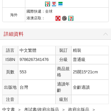
國際快遞：全球
海外
港澳店取：
詳細資料
語言
中文繁體
裝訂
精裝
ISBN
9786267341476
分級
普通級
商品規
頁數
553
25開15*21cm
格
適讀年
出版地
台灣
全齡適讀
齡
注音
級別
中文書
＞
考試書/政府出版品
＞
政府出版品
＞