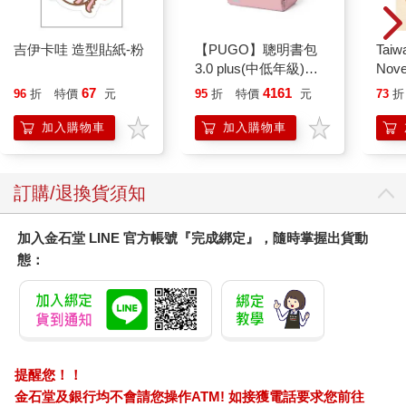
吉伊卡哇 造型貼紙-粉
【PUGO】聰明書包
Taiw
3.0 plus(中低年級)藕
Nove
粉 全新進化玩美上市
editi
67
4161
96
折
特價
元
95
折
特價
元
73
折
加入購物車
加入購物車
訂購/退換貨須知
加入金石堂 LINE 官方帳號『完成綁定』，隨時掌握出貨動
態：
提醒您！！
金石堂及銀行均不會請您操作ATM! 如接獲電話要求您前往