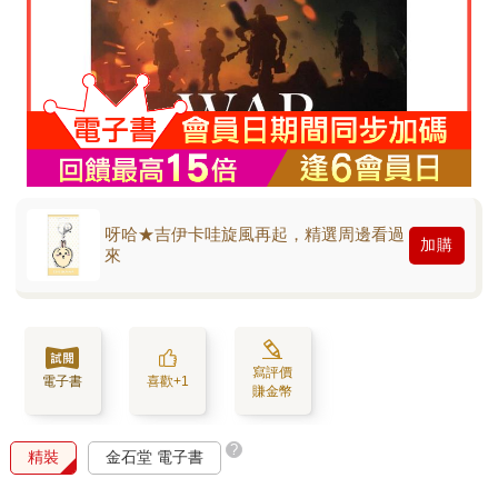
呀哈★吉伊卡哇旋風再起，精選周邊看過
加購
來
寫評價
電子書
喜歡+1
賺金幣
?
精裝
金石堂 電子書