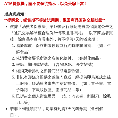
ATM提款機，請不要聽從指示，以免受騙上當！
退換貨須知：
**提醒您，鑑賞期不等於試用期，退回商品須為全新狀態**
依據「消費者保護法」第19條及行政院消費者保護處公告之
「通訊交易解除權合理例外情事適用準則」，以下商品購買
後，除商品本身有瑕疵外，將不提供7天的猶豫期：
易於腐敗、保存期限較短或解約時即將逾期。（如：生
鮮食品）
依消費者要求所為之客製化給付。（客製化商品）
報紙、期刊或雜誌。（含MOOK、外文雜誌）
經消費者拆封之影音商品或電腦軟體。
非以有形媒介提供之數位內容或一經提供即為完成之線
上服務，經消費者事先同意始提供。（如：電子書、電
子雜誌、下載版軟體、虛擬商品…等）
已拆封之個人衛生用品。（如：內衣褲、刮鬍刀、除毛
刀…等）
若非上列種類商品，均享有到貨7天的猶豫期（含例假
日）。