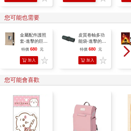
您可能也需要
金屬配件護照
皮質卷軸多功
套-進擊的巨人
能袋-進擊的巨
A款(調查+超
人A款(調查
680
680
特價
元
特價
元
硬質刀)
+艾鑰
加入
加入
購物
購物
車
車
您可能會喜歡