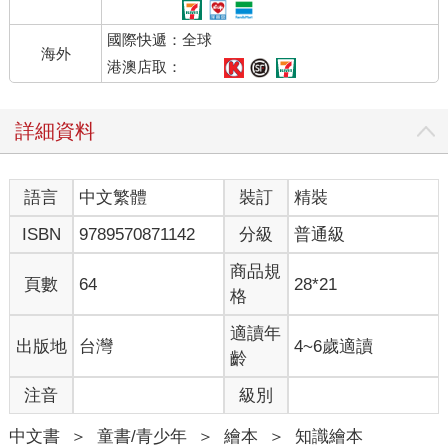
國際快遞：全球
海外
港澳店取：
詳細資料
語言
中文繁體
裝訂
精裝
ISBN
9789570871142
分級
普通級
商品規
頁數
64
28*21
格
適讀年
出版地
台灣
4~6歲適讀
齡
注音
級別
中文書
＞
童書/青少年
＞
繪本
＞
知識繪本