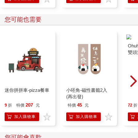
學方法
您可能也需要
迷你拼拼車-pizza餐車
小呸角-磁性書籤2入
Ohuh
(再出發)
雙頭
207
45
9
折
特價
元
特價
元
72
折
加入購物車
加入購物車
您可能會喜歡