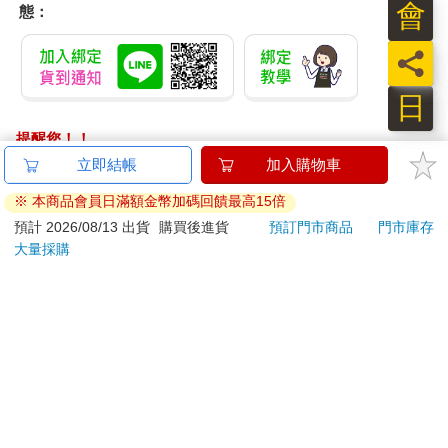
會
態：
員
日
提醒您！！
金石堂及銀行均不會請您操作ATM! 如接獲電話要求您前往
ATM提款機，請不要聽從指示，以免受騙上當！
退換貨須知：
**提醒您，鑑賞期不等於試用期，退回商品須為全新狀態**
依據「消費者保護法」第19條及行政院消費者保護處公告之
「通訊交易解除權合理例外情事適用準則」，以下商品購買
後，除商品本身有瑕疵外，將不提供7天的猶豫期：
易於腐敗、保存期限較短或解約時即將逾期。（如：生
鮮食品）
依消費者要求所為之客製化給付。（客製化商品）
報紙、期刊或雜誌。（含MOOK、外文雜誌）
經消費者拆封之影音商品或電腦軟體。