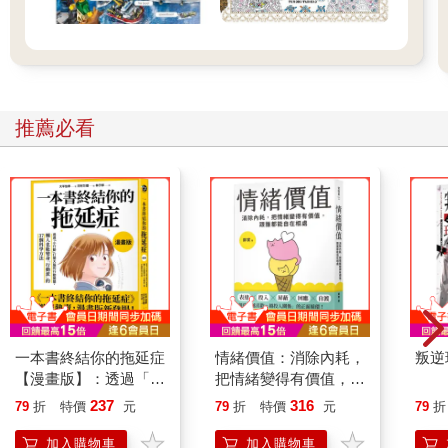
推薦必看
一本書終結你的拖延症
情緒價值：消除內耗，
叛逆
【漫畫版】：透過「小
把情緒變得有價值，跟
行動」打開大腦的行動
誰都能自在相處
237
316
79
折
特價
元
79
折
特價
元
79
折
開關，懶人也能變身
「行動派」的37個科
加入購物車
加入購物車