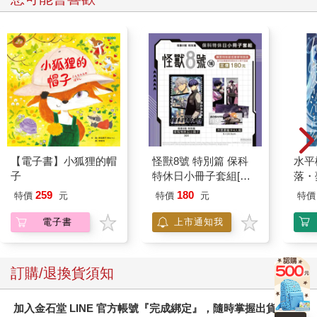
【電子書】小狐狸的帽
怪獸8號 特別篇 保科
水平
子
特休日小冊子套組[限
落・
加購]
259
180
特價
元
特價
元
特價
電子書
上市通知我
訂購/退換貨須知
加入金石堂 LINE 官方帳號『完成綁定』，隨時掌握出貨動