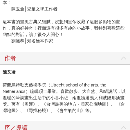
本！
——陳玉金│兒童文學工作者
這本書的畫風古典又細膩，沒想到皇帝收藏了這麼多動物的畫
作，真的好神奇！裡面還有很多有趣的小故事，我特別喜歡這些
幽默的對話，讀了很令人開心！
——劉旭恭│知名繪本作家
作者
陳又凌
荷蘭烏特勒支藝術學院（Utrecht school of the arts, the
Netherlands）編輯碩士畢業。喜歡散步、大自然、和貓說話，以
溫暖的筆調畫出生活中的小喜小悲，兩度獲選義大利波隆那插畫
獎。著有《奧運》、《台灣最美的地方 - 國家公園地圖》、 《台
灣地圖》、《尋找秘境》、《會生氣的山》等。
序／導讀