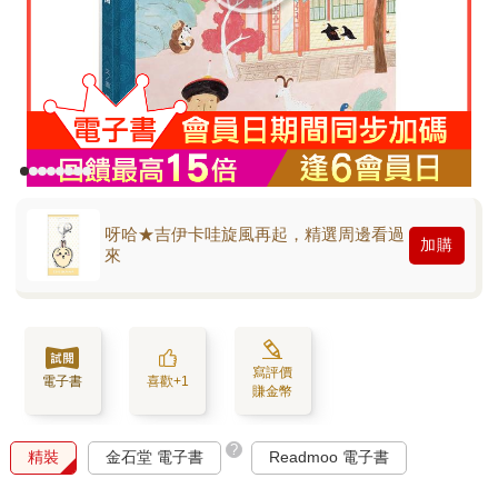
呀哈★吉伊卡哇旋風再起，精選周邊看過
加購
來
寫評價
電子書
喜歡+1
賺金幣
?
精裝
金石堂 電子書
Readmoo 電子書