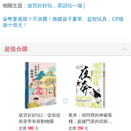
相關主題：
故宮好好玩，英語玩一場
金幣要過期？不浪費！換購孩子書單、益智玩具，CP值
放十倍大！
超值合購
故宮好好玩1：從前從
夜奔：胡同裡的神祕客
前皇帝有座動物園
棧，超越門派的武術大
觀園
定價
380
元
定價
350
元