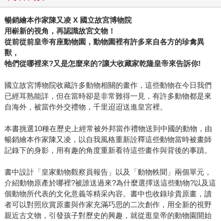
暢銷繪本作家陳又凌 X 國立故宮博物院
用嶄新的視角，再認識故宮文物！
從前從前皇帝有座動物園，動物園裡有許多來自各方的珍禽異
獸，
牠們從哪裡來?又是怎麼來的?讓大收藏家乾隆皇帝來告訴你!
國立故宮博物院收藏許多動物相關的畫作，這些動物在今日我們
已經耳熟能詳，但在當時卻是非常難得一見，有許多動物都是來
自海外，被當作外交禮物，千里迢迢送進皇宮裡。
本書挑選10種在歷史上經常被外邦當作禮物送到中國的動物，由
暢銷繪本作家陳又凌，以自我風格重新詮釋這些動物當時被畫師
記錄下的身影，用有趣的角度重新看待這些畫作與背後的事蹟。
書中設計「皇家動物觀察員報告」以及「動物軼聞」兩個單元，
介紹動物原產於哪裡?被誰送過來?為什麼選擇送這些動物?以及這
個動物所代表的文化意義等精采內容。書中也收錄珍貴原畫，讀
者可以對照欣賞原畫與作家充滿巧思的二次創作，用全新的視野
親近古文物，引發孩子對歷史的興趣，就從逛皇帝的動物園開始