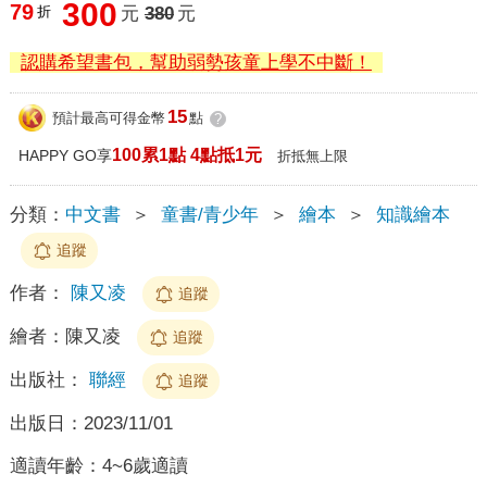
300
79
折
元
380
元
認購希望書包，幫助弱勢孩童上學不中斷！
15
預計最高可得金幣
點
?
100累1點 4點抵1元
HAPPY GO享
折抵無上限
分類：
中文書
＞
童書/青少年
＞
繪本
＞
知識繪本
追蹤
作者：
陳又凌
追蹤
繪者：
陳又凌
追蹤
出版社：
聯經
追蹤
出版日：
2023/11/01
適讀年齡：
4~6歲適讀