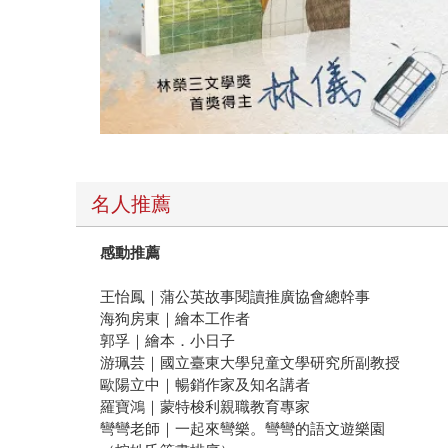
名人推薦
感動推薦
王怡鳳｜蒲公英故事閱讀推廣協會總幹事
海狗房東｜繪本工作者
郭孚｜繪本．小日子
游珮芸｜國立臺東大學兒童文學研究所副教授
歐陽立中｜暢銷作家及知名講者
羅寶鴻｜蒙特梭利親職教育專家
彎彎老師｜一起來彎樂。彎彎的語文遊樂園