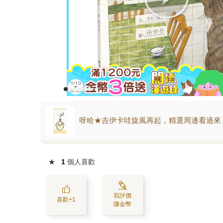
呀哈★吉伊卡哇旋風再起，精選周邊看過來
★
1
個人喜歡
寫評價
喜歡+1
賺金幣