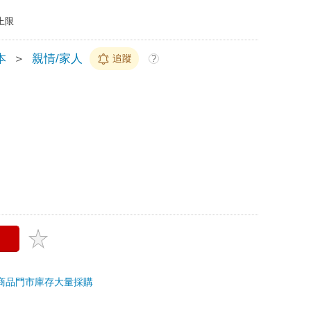
上限
本
＞
親情/家人
追蹤
?
商品
門市庫存
大量採購