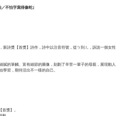
怕／不怕字寫得像蛇｣
．新詩獎【首獎】詩作，詩中以注音符號，從ㄅ到ㄦ，訴說一個女性
細膩的筆觸、富有細節的圖像，刻劃了辛苦一輩子的母親，展現動人
始學習，期待活出不一樣的自己。
【首獎】。
堅毅。