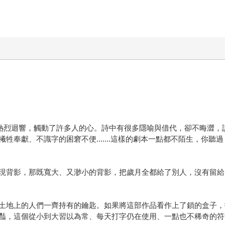
掀起熱烈迴響，觸動了許多人的心。詩中有很多隱喻與借代，卻不晦澀
牲奉獻、不識字的困窘不便.......這樣的劇本一點都不陌生，你
現背影，那既寬大、又渺小的背影，把歲月全都給了別人，沒有留給
土地上的人們一齊持有的鑰匙。如果將這部作品看作上了鎖的盒子，
豔，這個從小到大習以為常、每天打字仍在使用、一點也不稀奇的符