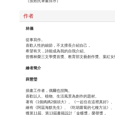
（按姓氏筆畫排序）
作者
林儀
從事寫作。
喜歡人性的細節，不太擅長介紹自己，
希望有天，詩能成為我的自我介紹。
曾獲林榮三文學獎首獎、教育部文藝創作獎、葉紅女
繪者簡介
薛慧瑩
插畫工作者，偶爾也捏陶。
喜歡以人、植物、生活風景為創作的題材。
著有《1個媽媽2個頭大》、《一起住在這裡真好》
繪有《阿茲海默先生》、《吃胡蘿蔔的七種方法》、
獲第11屆、第13屆書籍設計「金蝶獎」榮譽獎，