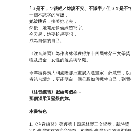
｢ㄅ是不，ㄅ很輕／妳說不安、不識字／但ㄅㄆ是不
一個不識字的阿嬤，
她被跳過，接著她老去，
然後，她開始偷偷練習寫字。
今天起，她要拾起夢想，
成為自信的自己。
《注音練習》為作者林儀獲得第十四屆林榮三文學獎
牲及成全，女性的溫柔與堅毅。
今年獲得義大利波隆那插畫展入選畫家－薛慧瑩，以
者結合讀之，更能明白一個母親如何犧牲自己，到開
《注音練習》獻給每個妳－
那個溫柔又堅毅的妳。
本書特色
1.《注音練習》榮獲第十四屆林榮三文學獎．新詩獎
2.以臺灣獨有的注音符號，刻劃出臺灣女性的溫柔與