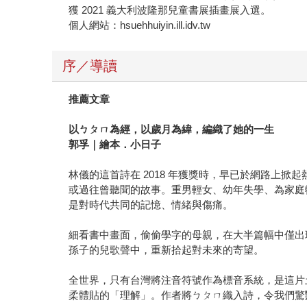
獲 2021 義大利波隆那兒童書展插畫展入選。
個人網站：hsuehhuiyin.ill.idv.tw
序／導讀
推薦文章
以ㄅㄆㄇ為經，以歲月為緯，編織了她的一生
郭孚｜繪本．小日子
林儀的這首詩在 2018 年獲獎時，早已於網路上
或過往曾聽聞的故事。重男輕女、幼年失學、為家庭犧
是對時代共同的記憶、情緒與傷痛。
細看書中畫面，偷偷學字的母親，在大半篇幅中僅出
孫子的兒歌聲中，重新拾起對未來的寄望。
全世界，只有台灣將注音符號作為標音系統，是這片
柔體貼的「理解」。作者將ㄅㄆㄇ織入詩，令我們驚