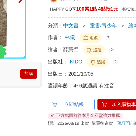
100累1點 4點抵1元
HAPPY GO享
折抵無
分類：
中文書
＞
童書/青少年
＞
繪
作者：
林儀
追蹤
?
繪者：
薛慧瑩
追蹤
?
出版社：
KIDO
追蹤
?
出版日：
2021/10/05
加購
適讀年齡：
4~6歲適讀 有注音
立即結帳
加入購物車
※ 下方點圖前往本月金石堂強力推薦
預計 2026/08/19 出貨
購買後進貨
預訂門市