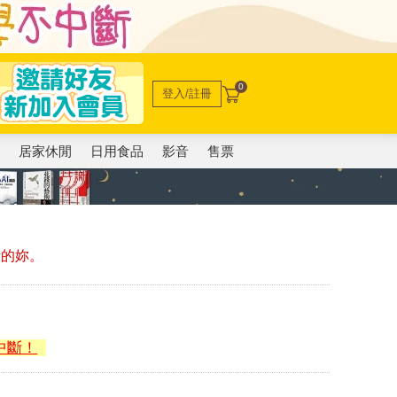
0
登入/註冊
電
居家休閒
日用食品
影音
售票
毅的妳。
中斷！