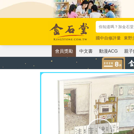
國中自修評量
東野
唯紅花綻放
奧德賽
會員獎勵
中文書
動漫ACG
親子