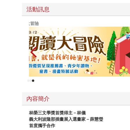
活動訊息
遠流童書展75折起
內容簡介
林榮三文學獎首獎得主－林儀
義大利波隆那插畫展入選畫家－薛慧瑩
首度攜手合作