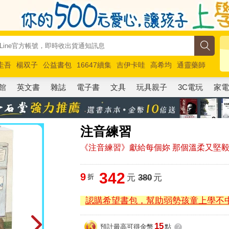
圭吾
楊双子
公益書包
16647續集
吉伊卡哇
高希均
通靈藥師
路邊攤新作
馬斯克
玩具總動員5
超慢跑
館
英文書
雜誌
電子書
文具
玩具親子
3C電玩
家
注音練習
《注音練習》獻給每個妳 那個溫柔又堅
342
9
折
元
380
元
認購希望書包，幫助弱勢孩童上學不
15
預計最高可得金幣
點
?