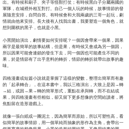
出。有時候和刷子、夾子等怪獸打仗；有時候黑白子分屬兩國的
軍隊，在城裡外相互對打。自己一個人玩的時候，故事情節的發
展隨意安排，自問自答。有時候會和大我兩歲的三哥一起玩，劇
情就由他來安排。長大後有人找我出書，我要塑造一個角色，就
想到圍棋的黑子，也就是小黑。
小黑開始演出，劇情要如何安排呢？一個因會帶來一個果，因果
兩字是最簡單的故事結構，但是果，有時候又會成為另一個因，
所以因果可能會連鎖的發生下去，同一個因也可能產生不同的
果，於是情節有了出乎意料的轉折，情節的轉折就帶出故事的趣
味。
四格漫畫或短篇小說就是掌握了這樣的變數，整理出簡單而有趣
的「起承轉合」，在這本書中，我以三格演出，大致上是因→轉
→結，或因→果→轉的簡單形式，重點在承與轉，而不在結或
果，與四格漫畫有些相似，卻又留下更多想像的空間給讀者，將
焦點留在造形遊戲上。
就像一張白紙或一團泥土，因為簡單而原始，所以可塑性高，看
似簡單的故事情節，用一個單純而抽象的形作為主角，會帶出一
個更寬廣的想像世界。小黑的造形純圓純黑，不像用線畫的圓，