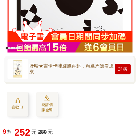
呀哈★吉伊卡哇旋風再起，精選周邊看過
加購
來
寫評價
喜歡+1
賺金幣
252
9
折
元
280
元