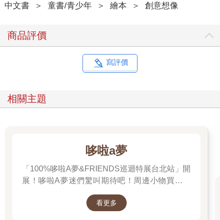
中文書
＞
童書/青少年
＞
繪本
＞
創意想像
商品評價
寫評價
相關主題
哆啦a夢
「100%哆啦A夢&FRIENDS巡迴特展台北站」開
展！哆啦A夢迷們驚叫期待吧！周邊小物買起來
先～
看更多