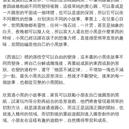
會因線條粗細不同而變得複雜，這樣單純的實心圓，可以看成是
一片圓形的平面或一個球體，也可以是虛的深洞，所以它可以依
不同屬性的想像，分別演出不同的小故事。事實上，在兒童心目
中，世間萬物都有靈性，任何一塊石頭，一片雲，甚至是抽象的
白天、夜晚都可以擬人化，所以當大人還在想小黑是什麼東西的
時候，小黑已經活躍在孩子的想像力裡，直接感受簡單造形的趣
味，並開始編造他自己的小黑故事。
《西遊記》裡的孫悟空可以自由的變身，這本書的小黑依故事不
同而變身，將自己分解成幾塊後，再重組成新的東西或新的形
狀。在變的過程中，遵守「物質不滅定律」，不增加一塊也不減
少一點。最先小黑先以原形演出，然後才不斷變化。後來的每一
個故事，也都從完整的小黑開始。
欣賞過小黑的小故事後，家長可以鼓勵小朋友自己做圓形的黑
紙，試著玩均等分割再組合的造形遊戲，他們將會發現最簡單的
切割方法，就是讓直線通過圓心。而這正是認識正圓的開始，也
就進入幾何的領域。而切割後的重組遊戲則進入圖形創作的領
域。小朋友在這樣有趣的遊戲中，自然獲得學習和成長。