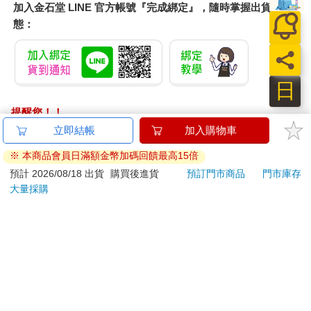
加入金石堂 LINE 官方帳號『完成綁定』，隨時掌握出貨動
態：
日
提醒您！！
金石堂及銀行均不會請您操作ATM! 如接獲電話要求您前往
ATM提款機，請不要聽從指示，以免受騙上當！
退換貨須知：
**提醒您，鑑賞期不等於試用期，退回商品須為全新狀態**
依據「消費者保護法」第19條及行政院消費者保護處公告之
「通訊交易解除權合理例外情事適用準則」，以下商品購買
後，除商品本身有瑕疵外，將不提供7天的猶豫期：
易於腐敗、保存期限較短或解約時即將逾期。（如：生
鮮食品）
依消費者要求所為之客製化給付。（客製化商品）
報紙、期刊或雜誌。（含MOOK、外文雜誌）