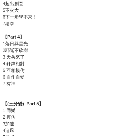
4超出創意
5不火大
6下一步學不來！
7猜拳
【Part 4】
1落日與星光
2耶誕不砍樹
3 天兵來了
4 針鋒相對
5 互相模仿
6 自作自受
7 有神
【(三分變) Part 5】
1 同樂
2 模仿
3加速
4追風