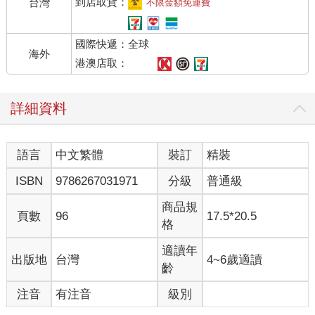
到店取貨：
台灣
不限金額免運費
國際快遞：全球
海外
港澳店取：
詳細資料
語言
中文繁體
裝訂
精裝
ISBN
9786267031971
分級
普通級
商品規
頁數
96
17.5*20.5
格
適讀年
出版地
台灣
4~6歲適讀
齡
注音
有注音
級別