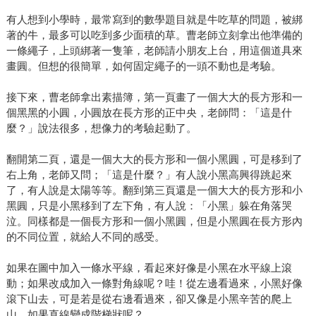
有人想到小學時，最常寫到的數學題目就是牛吃草的問題，被綁
著的牛，最多可以吃到多少面積的草。曹老師立刻拿出他準備的
一條繩子，上頭綁著一隻筆，老師請小朋友上台，用這個道具來
畫圓。但想的很簡單，如何固定繩子的一頭不動也是考驗。
接下來，曹老師拿出素描簿，第一頁畫了一個大大的長方形和一
個黑黑的小圓，小圓放在長方形的正中央，老師問：「這是什
麼？」說法很多，想像力的考驗起動了。
翻開第二頁，還是一個大大的長方形和一個小黑圓，可是移到了
右上角，老師又問；「這是什麼？」有人說小黑高興得跳起來
了，有人說是太陽等等。翻到第三頁還是一個大大的長方形和小
黑圓，只是小黑移到了左下角，有人說：「小黑」躲在角落哭
泣。同樣都是一個長方形和一個小黑圓，但是小黑圓在長方形內
的不同位置，就給人不同的感受。
如果在圖中加入一條水平線，看起來好像是小黑在水平線上滾
動；如果改成加入一條對角線呢？哇！從左邊看過來，小黑好像
滾下山去，可是若是從右邊看過來，卻又像是小黑辛苦的爬上
山，如果直線變成階梯狀呢？