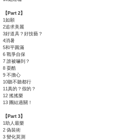
【Part 2】
1如願
2追求美麗
3好道具？好技藝？
4消暑
5和平圓滿
6 戰爭自保
7 誰被嚇到？
8 耍酷
9 不擔心
10聽不聽都行
11真的？假的？
12 搖搖樂
13 團結過關！
【Part 3】
1助人最樂
2 偽裝術
3 變化莫測