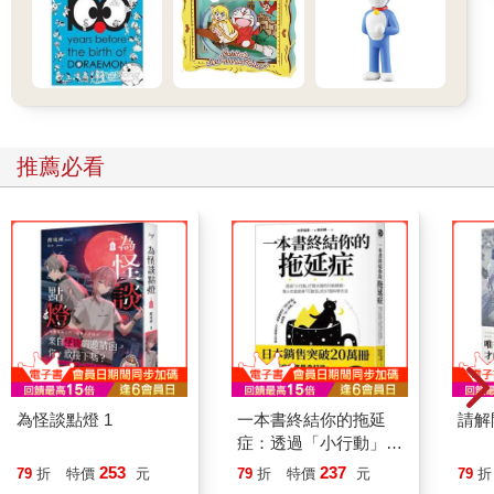
推薦必看
為怪談點燈 1
一本書終結你的拖延
請解
症：透過「小行動」打
開大腦的行動開關，懶
253
237
79
折
特價
元
79
折
特價
元
79
折
人也能變身「行動派」