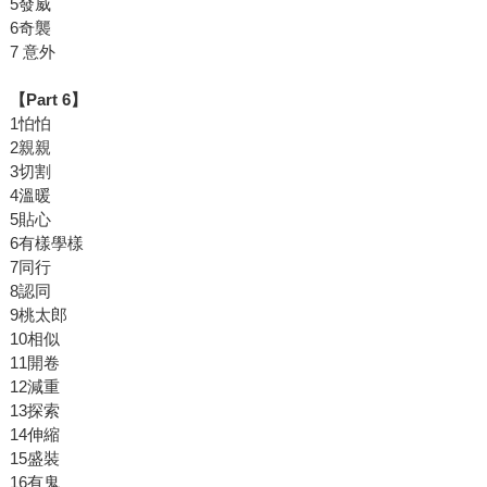
5發威
6奇襲
7 意外
【Part 6】
1怕怕
2親親
3切割
4溫暖
5貼心
6有樣學樣
7同行
8認同
9桃太郎
10相似
11開卷
12減重
13探索
14伸縮
15盛裝
16有鬼