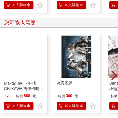
的37個科學方法
加入購物車
加入購物車
您可能也需要
Maktar Tag 卡好找
流雲圖經
Dim
CHiiKAWA 吉伊卡哇
小精
即時定位防丟器
888
300
特價
元
特價
元
特價
1290
加入購物車
加入購物車