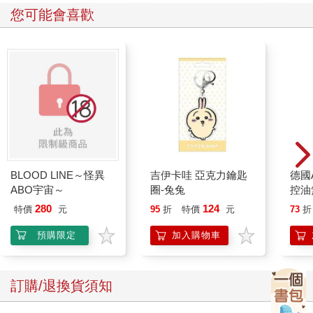
您可能會喜歡
BLOOD LINE～怪異
吉伊卡哇 亞克力鑰匙
德國A
ABO宇宙～
圈-兔兔
控油
凝露3
280
124
特價
元
95
折
特價
元
73
折
髮根
調理
預購限定
加入購物車
滋潤
質適
訂購/退換貨須知