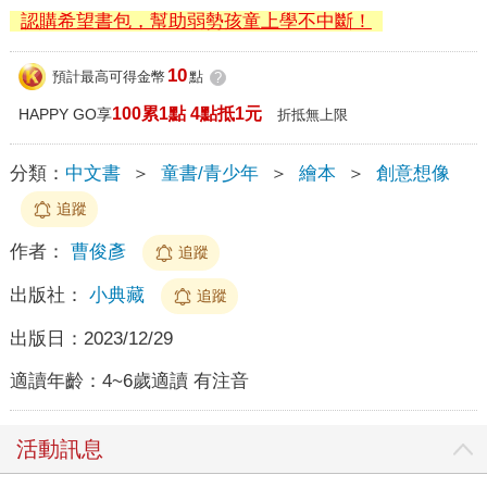
認購希望書包，幫助弱勢孩童上學不中斷！
10
預計最高可得金幣
點
?
100累1點 4點抵1元
HAPPY GO享
折抵無上限
分類：
中文書
＞
童書/青少年
＞
繪本
＞
創意想像
追蹤
作者：
曹俊彥
追蹤
出版社：
小典藏
追蹤
出版日：
2023/12/29
適讀年齡：
4~6歲適讀 有注音
活動訊息