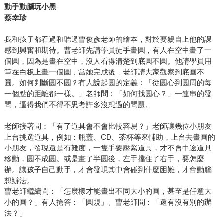
動手動腦玩小黑
蔡幸珍
我和孩子都看過和聽過曹俊彥老師的繪本，對於要親自上他的課
感到興奮和期待。曹老師先請學員徒手畫圓，有人在空中畫了一
個圓，因為是畫在空中，沒人看得清楚到底圓不圓。他請學員用
筆在白板上畫一個圓，當她完成後，老師請大家觀察到底圓不
圓。如何判斷圓不圓？有人說起圓的定義：「從圓心到圓周的每
一個點的距離都一樣。」老師問：「如何找圓心？」一連串的發
問，逼得我們不得不思考許多沒想過的問題。
老師接著問：「有了道具會不會比較容易？」老師讓幾位小朋友
上台挑選道具，例如：瓶蓋、CD、茶杯等來輔助，上台去畫圓的
小朋友，發現還是有難度，一隻手要壓緊道具，才不會中途道具
移動，圓不成圓。或是畫了半圓後，左手擋住了右手，要怎麼
辦。讓孩子自己動手，才會發現其中會碰到什麼困難，才會動腦
想辦法。
曹老師繼續問：「怎麼樣才能畫出不同大小的圓，甚至是任意大
小的圓？」有人搶答：「圓規」。曹老師問：「還有沒有別的辦
法？」