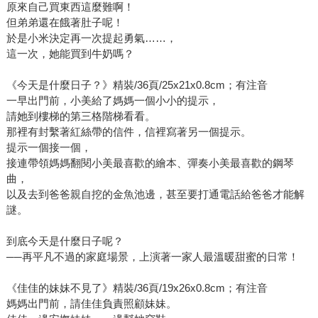
原來自己買東西這麼難啊！
但弟弟還在餓著肚子呢！
於是小米決定再一次提起勇氣……，
這一次，她能買到牛奶嗎？
《今天是什麼日子？》精裝/36頁/25x21x0.8cm；有注音
一早出門前，小美給了媽媽一個小小的提示，
請她到樓梯的第三格階梯看看。
那裡有封繫著紅絲帶的信件，信裡寫著另一個提示。
提示一個接一個，
接連帶領媽媽翻閱小美最喜歡的繪本、彈奏小美最喜歡的鋼琴
曲，
以及去到爸爸親自挖的金魚池邊，甚至要打通電話給爸爸才能解
謎。
到底今天是什麼日子呢？
──再平凡不過的家庭場景，上演著一家人最溫暖甜蜜的日常！
《佳佳的妹妹不見了》精裝/36頁/19x26x0.8cm；有注音
媽媽出門前，請佳佳負責照顧妹妹。