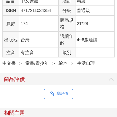
語言
中文繁體
裝訂
精裝
ISBN
4717211034354
分級
普通級
商品規
頁數
174
21*28
格
適讀年
出版地
台灣
4~6歲適讀
齡
注音
有注音
級別
中文書
＞
童書/青少年
＞
繪本
＞
生活自理
商品評價
寫評價
相關主題