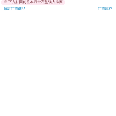
※ 下方點圖前往本月金石堂強力推薦
退換貨須知：
預訂門市商品
門市庫存
**提醒您，鑑賞期不等於試用期，退回商品須為全新狀態**
依據「消費者保護法」第19條及行政院消費者保護處公告之
「通訊交易解除權合理例外情事適用準則」，以下商品購買
後，除商品本身有瑕疵外，將不提供7天的猶豫期：
易於腐敗、保存期限較短或解約時即將逾期。（如：生
鮮食品）
依消費者要求所為之客製化給付。（客製化商品）
報紙、期刊或雜誌。（含MOOK、外文雜誌）
經消費者拆封之影音商品或電腦軟體。
非以有形媒介提供之數位內容或一經提供即為完成之線
上服務，經消費者事先同意始提供。（如：電子書、電
子雜誌、下載版軟體、虛擬商品…等）
已拆封之個人衛生用品。（如：內衣褲、刮鬍刀、除毛
刀…等）
若非上列種類商品，均享有到貨7天的猶豫期（含例假
日）。
辦理退換貨時，商品（組合商品恕無法接受單獨退貨）必須