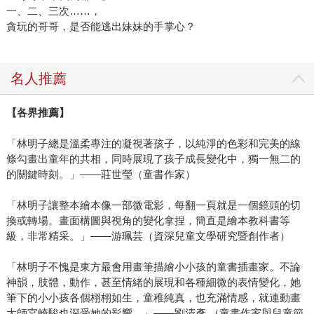
一、二、三次……，
貪玩的哥哥，是否能逃出妹妹的手掌心？
名人推薦
【各界推薦】
「林明子總是溫柔專注的凝視著孩子，以純淨的色彩和完美的線
條勾畫出童年的共相，同時展現了孩子成長變化中，獨一無二的
的關鍵時刻。」——莊世瑩（童書作家）
「林明子讓整本繪本像一部微電影，每翻一頁就是一個鏡頭的切
換或轉場。畫面構圖與視角的變化拿捏，簡直是繪本教科書等
級，非常精采。」——游珮芸（資深兒童文學研究暨創作者）
「林明子不愧是東方最會用畫筆描繪小小孩的童書插畫家。不論
神韻，肢體，動作，甚至情緒的展現和各種細微的表情變化，她
筆下的小小孩各個栩栩如生，童稚純真，也充滿情感，就連動畫
大師宮崎駿也深受她的影響。」——劉清彥 （童書作家與兒童節