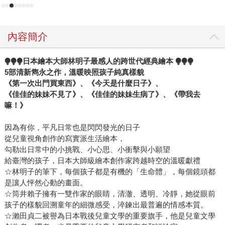
內容簡介
⧭⧭⧭日本繪本大師林明子最感人的跨世代經典繪本 ⧭⧭⧭
5部清新雋永之作，溫暖映照孩子純真樣貌
《第一次出門買東西》、《今天是什麼日子》、
《佳佳的妹妹不見了》、《佳佳的妹妹生病了》、《帶我去
嘛！》
因為有你，平凡日常也是閃閃發光的日子
從兒童視角創作的寫實派生活繪本，
勾勒出日常中的小挑戰、小心思、小衝擊與小願望
給臺灣的孩子，日本大師級繪本創作家跨越時空的溫暖獻禮
☆林明子的筆下，每個孩子都是有機的「生命體」，每個鏡頭都
是讓人怦然心動的畫面。
☆筒井賴子擁有一雙作家的眼睛，清澈、透明、冷靜，她從眼前
孩子的樣貌回溯童年的細微感受，淬鍊出最普遍的情感本質。
☆瀨田貞二被譽為日本戰後兒童文學的重要旗手，他是兒童文學