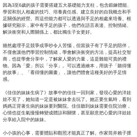
因為3至6歲的孩子需要搭建五大基礎能力支柱，包含鍛鍊體能、
學習和別人相處的技巧、培養責任感、建立良好的自我概念和手
足關係的經營。而這些能力都可以透過與手足的相處來培養。根
據研究顯示，家中有手足的孩子，他們在語言表達、控制情緒、
解決衝突和人際關係上，都比獨生子女更好。
雖然處理手足競爭或爭吵令人苦惱，但當孩子有了手足的陪伴，
不僅會讓他們學習控制情緒，學會解決衝突的方法，提高社交智
商，也從學會分享中，了解家人愛的力量，這是難能可貴的禮
物。因為「愛」所以「分享」。可以透過繪本，用孩子「聽得懂
的故事」、「看得懂的圖畫」，讓他們體會這種美好的手足情
感。
《佳佳的妹妹生病了》故事中的佳佳一回到家，發現心愛的洋娃
娃不見了，她知道一定是被妹妹拿去玩了。她正要生氣時，看到
媽媽正背著生病的妹妹要到醫院。佳佳聽到妹妹需要住院治療，
心情也從生氣慢慢轉變成體諒和關懷，甚至願意把心愛的洋娃娃
分享給入院中的妹妹。
小小孩的心事，需要體貼和觀照才能真正了解。作家筒井賴子擅