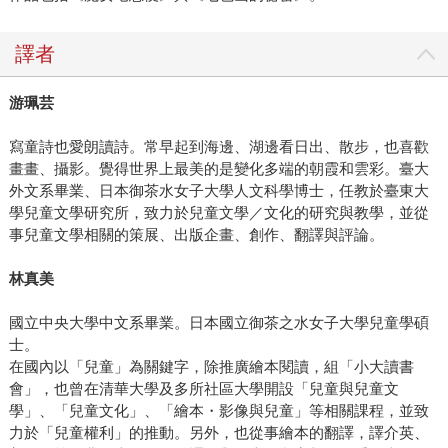
譯者
游珮芸
寫童詩也愛朗讀詩。常早起到海邊、湖邊看日出、散步，也喜歡
畫畫、攝影。覺得世界上最美的是變化多端的朝霞和雲彩。臺大
外文系畢業、日本御茶水女子大學人文科學博士，任教於臺東大
學兒童文學研究所，致力於兒童文學／文化的研究與教學，並從
事兒童文學相關的策展、出版企畫、創作、翻譯與評論。
林真美
國立中央大學中文系畢業。日本國立御茶之水女子大學兒童學碩
士。
在國內以「兒童」為關鍵字，除推廣繪本閱讀，組「小大讀書
會」，也曾在清華大學及多所社區大學開設「兒童與兒童文
學」、「兒童文化」、「繪本・影像與兒童」等相關課程，並致
力於「兒童權利」的推動。另外，也從事繪本的翻譯，譯介英、