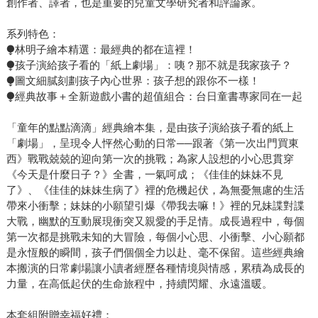
創作者、譯者，也是重要的兒童文學研究者和評論家。
系列特色：
⧭林明子繪本精選：最經典的都在這裡！
⧭孩子演給孩子看的「紙上劇場」：咦？那不就是我家孩子？
⧭圖文細膩刻劃孩子內心世界：孩子想的跟你不一樣！
⧭經典故事＋全新遊戲小書的超值組合：台日童書專家同在一起
「童年的點點滴滴」經典繪本集，是由孩子演給孩子看的紙上
「劇場」，呈現令人怦然心動的日常──跟著《第一次出門買東
西》戰戰兢兢的迎向第一次的挑戰；為家人設想的小心思貫穿
《今天是什麼日子？》全書，一氣呵成；《佳佳的妹妹不見
了》、《佳佳的妹妹生病了》裡的危機起伏，為無憂無慮的生活
帶來小衝擊；妹妹的小願望引爆《帶我去嘛！》裡的兄妹諜對諜
大戰，幽默的互動展現衝突又親愛的手足情。成長過程中，每個
第一次都是挑戰未知的大冒險，每個小心思、小衝擊、小心願都
是永恆般的瞬間，孩子們個個全力以赴、毫不保留。這些經典繪
本搬演的日常劇場讓小讀者經歷各種情境與情感，累積為成長的
力量，在高低起伏的生命旅程中，持續閃耀、永遠溫暖。
本套組附贈幸福好禮：