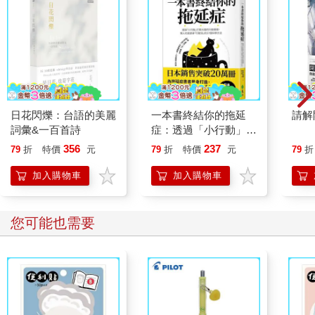
日花閃爍：台語的美麗
一本書終結你的拖延
請解
詞彙&一百首詩
症：透過「小行動」打
開大腦的行動開關，懶
356
237
79
折
特價
元
79
折
特價
元
79
折
人也能變身「行動派」
的37個科學方法
加入購物車
加入購物車
您可能也需要