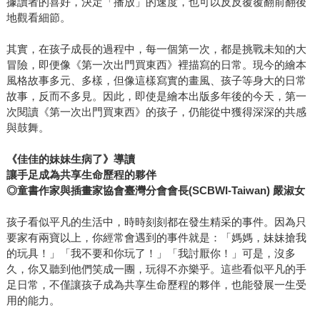
據讀者的喜好，決定「播放」的速度，也可以反反覆覆翻前翻後
地觀看細節。
其實，在孩子成長的過程中，每一個第一次，都是挑戰未知的大
冒險，即便像《第一次出門買東西》裡描寫的日常。現今的繪本
風格故事多元、多樣，但像這樣寫實的畫風、孩子等身大的日常
故事，反而不多見。因此，即使是繪本出版多年後的今天，第一
次閱讀《第一次出門買東西》的孩子，仍能從中獲得深深的共感
與鼓舞。
《佳佳的妹妹生病了》導讀
讓手足成為共享生命歷程的夥伴
◎童書作家與插畫家協會臺灣分會會長(SCBWI-Taiwan) 嚴淑女
孩子看似平凡的生活中，時時刻刻都在發生精采的事件。因為只
要家有兩寶以上，你經常會遇到的事件就是：「媽媽，妹妹搶我
的玩具！」「我不要和你玩了！」「我討厭你！」可是，沒多
久，你又聽到他們笑成一團，玩得不亦樂乎。這些看似平凡的手
足日常，不僅讓孩子成為共享生命歷程的夥伴，也能發展一生受
用的能力。