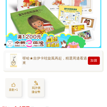
呀哈★吉伊卡哇旋風再起，精選周邊看過
加購
來
寫評價
喜歡+1
賺金幣