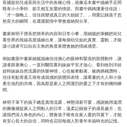
長捕捉幼兒成長與生活中的各種心情，就像這本書中描繪手足間
既有小小爭吵、卻又相互友愛的情節。而書中媽媽摟著佳佳說：
「才一個晚上，佳佳就變成真正的大姐姐了。」用愛記錄孩子忽
然長大的瞬間，在濃濃親情中學會接納與分享。
畫家林明子擅長把簡單的內容和日常小事，用細膩的筆觸把幼兒
看世界的視線高度描繪出來，讓每個幼兒如此真實、靈動，才能
讓小讀者可以站在主角的角度來體會她的情緒感受。
例如畫面中畫家細膩描繪佳佳擔心的眼神和緊張的肢體動作，讓
讀者跟著揪心，一直到醫院看到妹妹平安才放心。看到收到洋娃
娃時妹妹自然流露的快樂神情，心也被牽動著。被媽媽稱讚時，
佳佳有點害羞又很有成就感的肢體與表情，讓看書的大人和小孩
產生強烈的共鳴，因為那是家人之間濃烈的愛之下才有的獨特瞬
間。
林明子筆下的孩子總是真情流露，神態清新可愛，感謝她用溫潤
的圖像捕捉家人之間動人的日常，溫柔記錄孩子的成長歲月，也
讓我們深入角色的內心，體會孩子唯有在家人愛的羽翼下，才能
有安心長大的自信，同時也召回每個人對童年幸福時光的記憶。