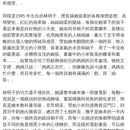
和感受。」
同樣是1945 年出生的林明子，擅長描繪孩童的各種身體姿態、表
情變化，紅紅的蘋果臉，絲絲細柔的髮絲，每個在她筆下的孩子
看起來都是好好抱的小天使。她為筒井賴子的寫實腳本，架構出
細節豐富的寫實場景，也用她擅長的人物描繪，畫出了文字裡省
略的出場人物的情緒與感受。譬如繪本翻開的第一個跨頁，映入
眼簾的是哭泣的小寶寶、冒著蒸氣的水壺與鍋子、用了一半沒收
的吸塵器、水槽裡沒洗的碗筷、畫畫中的小米散落的蠟筆和書
本……，如實地呈現了照顧兩個幼兒的媽媽的日常處境。雖然文
字裡，媽媽只說：「媽媽正在忙。」但圖像告訴小讀者，媽媽在
忙什麼，而且有多忙。每一個跨頁都有滿滿的「戲」與「細
節」。
林明子的功力還不僅於此，她讓整本繪本像一部微電影，每翻一
頁就是一個鏡頭的切換或轉場。畫面構圖與視角的變化拿捏，簡
直是繪本教科書等級，非常精采。譬如小米到達雜貨店門口，到
買完牛奶跑出雜貨店，總共用了七個跨頁，幾乎是繪本的一半內
容，但每一個跨頁的鏡頭都不同，而每一次鏡頭切換都帶領讀者
從不同的角度感受小米的心境轉折。而這樣的電影畫面，可以根