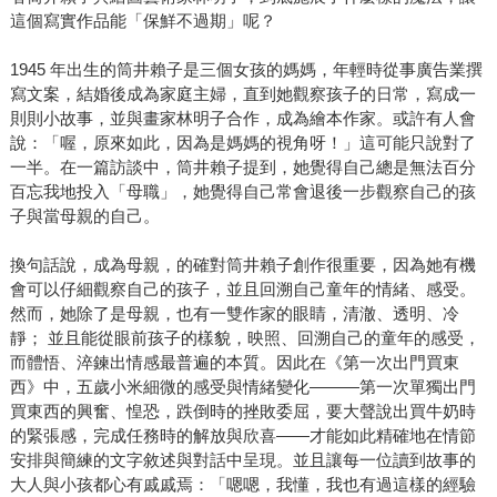
這個寫實作品能「保鮮不過期」呢？
1945 年出生的筒井賴子是三個女孩的媽媽，年輕時從事廣告業撰
寫文案，結婚後成為家庭主婦，直到她觀察孩子的日常，寫成一
則則小故事，並與畫家林明子合作，成為繪本作家。或許有人會
說：「喔，原來如此，因為是媽媽的視角呀！」這可能只說對了
一半。在一篇訪談中，筒井賴子提到，她覺得自己總是無法百分
百忘我地投入「母職」，她覺得自己常會退後一步觀察自己的孩
子與當母親的自己。
換句話說，成為母親，的確對筒井賴子創作很重要，因為她有機
會可以仔細觀察自己的孩子，並且回溯自己童年的情緒、感受。
然而，她除了是母親，也有一雙作家的眼睛，清澈、透明、冷
靜； 並且能從眼前孩子的樣貌，映照、回溯自己的童年的感受，
而體悟、淬鍊出情感最普遍的本質。因此在《第一次出門買東
西》中，五歲小米細微的感受與情緒變化———第一次單獨出門
買東西的興奮、惶恐，跌倒時的挫敗委屈，要大聲說出買牛奶時
的緊張感，完成任務時的解放與欣喜——才能如此精確地在情節
安排與簡練的文字敘述與對話中呈現。並且讓每一位讀到故事的
大人與小孩都心有戚戚焉：「嗯嗯，我懂，我也有過這樣的經驗