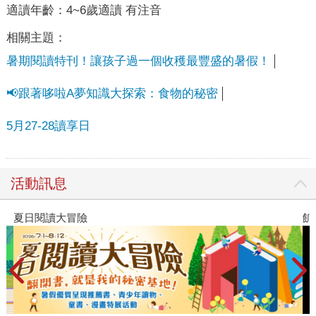
適讀年齡：
4~6歲適讀 有注音
相關主題：
暑期閱讀特刊！讓孩子過一個收穫最豐盛的暑假！
📢跟著哆啦A夢知識大探索：食物的秘密
5月27-28讀享日
活動訊息
夏日閱讀大冒險
飢