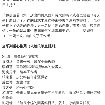
目主持人）
「你是讀著《第一次出門買東西》長大的嗎？或者也曾在《今天
是什麼日子？》裡的日式木屋裡轉來轉去？這兩本書裡，一名孩
子接下了媽媽的任務，另一名給了媽媽任務，前者害羞、後者自
信，一致的是故事中專屬童年的純真和美好。」——諶淑婷
（「半媽半X」自由文字工作者）
全系列暖心推薦（依姓氏筆畫排列）
宋 珮 圖像藝術研究者
岑澎維 童書作家、資深小學教師
李貞慧 喜歡翻譯和閱讀繪本的愛書人
海狗房東 繪本工作者
張東君 少兒科普作家暨譯者
莊世瑩 童書作家
黃之盈 諮商心理師
游珮芸 臺東大學兒童文學研究所副教授、資深兒童文學研究暨
創作者
彭冠綸 「館長小編的圖書館日常」版主、小鎮圖書館長