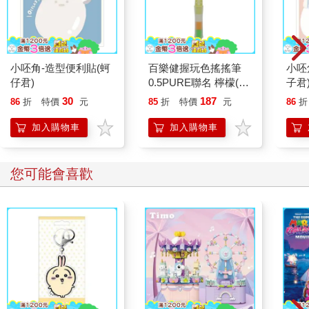
小呸角-造型便利貼(蚵
百樂健握玩色搖搖筆
小呸
仔君)
0.5PURE聯名 檸檬(限
子君
量)
30
187
86
折
特價
元
85
折
特價
元
86
折
加入購物車
加入購物車
您可能會喜歡