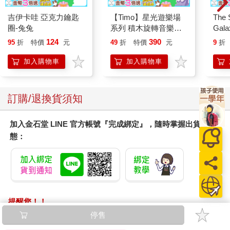
吉伊卡哇 亞克力鑰匙
【Timo】星光遊樂場
The 
圈-兔兔
系列 積木旋轉音樂盒
Gala
禮物
Peac
124
390
95
折
特價
元
49
折
特價
元
9
折
Surpri
Mari
加入購物車
加入購物車
Stor
訂購/退換貨須知
加入金石堂 LINE 官方帳號『完成綁定』，隨時掌握出貨動
態：
提醒您！！
金石堂及銀行均不會請您操作ATM! 如接獲電話要求您前往
停售
ATM提款機，請不要聽從指示，以免受騙上當！