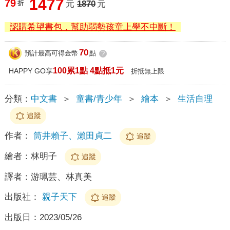
1477
79
折
元
1870
元
認購希望書包，幫助弱勢孩童上學不中斷！
70
預計最高可得金幣
點
?
100累1點 4點抵1元
HAPPY GO享
折抵無上限
分類：
中文書
＞
童書/青少年
＞
繪本
＞
生活自理
追蹤
作者：
筒井賴子、瀨田貞二
追蹤
繪者：
林明子
追蹤
譯者：
游珮芸、林真美
出版社：
親子天下
追蹤
出版日：
2023/05/26