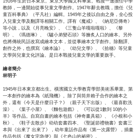
1916年生於日本東京。東京大學國文科畢業。戰後一邊擔任中學
教師，一邊開始從事兒童文學創作。1947年辭去教職，擔任《兒
童百科事典》（平凡社）編輯。1949年之後以自由之身，全心投
入兒童文學及翻譯等相關工作。譯有《魔戒》、《納尼亞傳奇》
等小說，以及《月亮晚安》、《三隻山羊嘎啦嘎啦》、《黎
明》、《瑪德琳》、《驢小弟變石頭》等膾炙人口的繪本。另外
也將傳統民話改寫成繪本文本，並從事繪本文字創作。除翻譯、
創作之外，也撰寫《繪本論》、《幼兒文學》、《拾穗》等兒童
文學與兒童文化評論。是日本戰後兒童文學的重要旗手。
繪者簡介
林明子
1945年日本東京都出生。橫濱國立大學教育學部美術系畢業。第
一本創作的繪本為《紙飛機》。除了與筒井賴子合作的繪本之
外，還有《今天是什麼日子？》（親子天下出版）、《最喜歡洗
澡》、《葉子小屋》、《麵包遊戲》、《可以從1數到 10的小
羊》等作品。自寫自畫的繪本包括《神奇畫具箱》、《小根和小
秋》、《鞋子去散步》幼幼套書四本、《聖誕節禮物書》套書三
本與《出來了 出來了》，幼年童話作品有《第一次露營》，插畫
作品包括《魔女宅急便》與《七色山的祕密》。