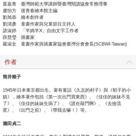
葉嘉青 臺灣師範大學講師暨臺灣閱讀協會常務理事
盧怡方 後青春繪本館主編
劉旭恭 繪本創作者
劉清彥 童書作家與兒童節目主持人
諶淑婷 「半媽半X」自由文字工作者
薛慧瑩 插畫家
嚴淑女 童書作家與插畫家協會臺灣分會會長(SCBWI-Taiwan)
作者
筒井賴子
1945年日本東京都出生。著有童話《久志的村子》與《郁子的小
鎮》，繪本著作包括《第一次出門買東西》、《佳佳的妹妹不見
了》、《佳佳的妹妹生病了》、《誰在敲門啊》、《去撿流
星》、《出門之前》、《帶我去嘛！》等。
瀨田貞二