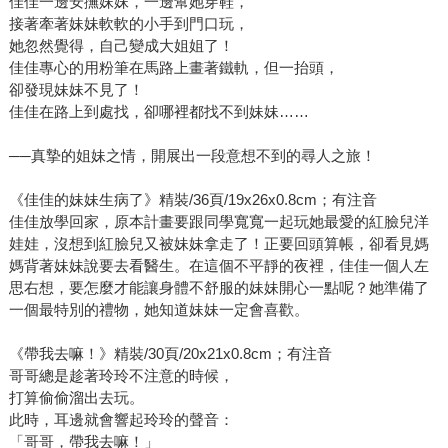
佳佳一邊安撫妹妹，一邊幫她穿鞋，
接著牽著妹妹軟軟的小手到門口玩，
她忽然覺得，自己變成大姐姐了！
佳佳專心的用粉筆在馬路上畫著鐵軌，但一抬頭，
卻發現妹妹不見了！
佳佳在路上到處找，卻哪裡都找不到妹妹……
──真摯的姐妹之情，開展出一段意想不到的尋人之旅！
《佳佳的妹妹生病了》精裝/36頁/19x26x0.8cm；有注音
佳佳放學回家，原本計畫要跟同學寬寬一起玩她最愛的紅臉兒洋
娃娃，沒想到紅臉兒又被妹妹拿走了！正要回頭算帳，卻看見媽
媽背著妹妹說要去看醫生。在這個不平靜的夜裡，佳佳一個人左
思右想，要怎麼才能讓身體不舒服的妹妹開心一點呢？她準備了
一個最特別的禮物，她知道妹妹一定會喜歡。
《帶我去嘛！》精裝/30頁/20x21x0.8cm；有注音
哥哥總是趁著玲玲不注意的時候，
打算偷偷溜出去玩。
此時，耳邊就會響起玲玲的聲音：
「哥哥，帶我去嘛！」