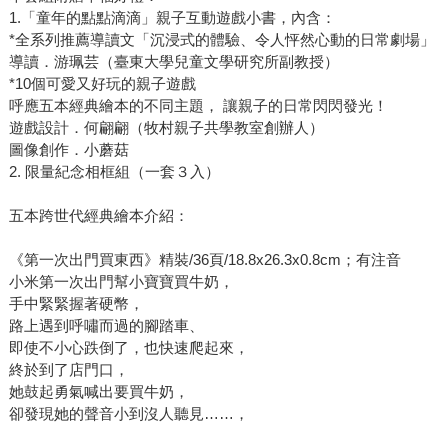
1.「童年的點點滴滴」親子互動遊戲小書，內含：
*全系列推薦導讀文「沉浸式的體驗、令人怦然心動的日常劇場」
導讀．游珮芸（臺東大學兒童文學研究所副教授）
*10個可愛又好玩的親子遊戲
呼應五本經典繪本的不同主題， 讓親子的日常閃閃發光！
遊戲設計．何翩翩（牧村親子共學教室創辦人）
圖像創作．小蘑菇
2. 限量紀念相框組（一套３入）
五本跨世代經典繪本介紹：
《第一次出門買東西》精裝/36頁/18.8x26.3x0.8cm；有注音
小米第一次出門幫小寶寶買牛奶，
手中緊緊握著硬幣，
路上遇到呼嘯而過的腳踏車、
即使不小心跌倒了，也快速爬起來，
終於到了店門口，
她鼓起勇氣喊出要買牛奶，
卻發現她的聲音小到沒人聽見……，