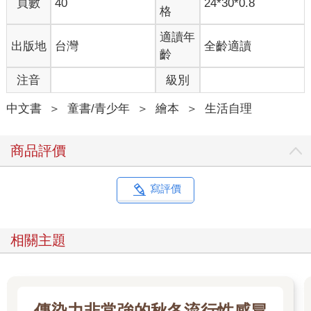
頁數
40
24*30*0.8
格
適讀年
出版地
台灣
全齡適讀
齡
注音
級別
中文書
＞
童書/青少年
＞
繪本
＞
生活自理
商品評價
寫評價
相關主題
傳染力非常強的秋冬流行性感冒