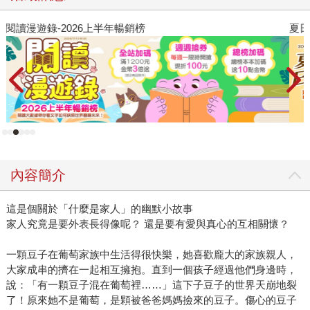
夏日閱讀大冒險
P
內容簡介
這是個關於「什麼是家人」的幽默小故事
家人究竟是要外表長得像呢？ 還是要有愛與真心的互相關懷？
一顆豆子在葡萄家族中生活得很快樂，她喜歡龐大的家族親人，
大家成串的擠在一起相互擁抱。直到一個孩子經過他們身邊時，
說：「有一顆豆子混在葡萄裡……」這下子豆子的世界天崩地裂
了！原來她不是葡萄，是顆被爸爸媽媽撿來的豆子。傷心的豆子