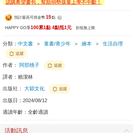
認購希望書包，幫助弱勢孩童上學不中斷！
15
預計最高可得金幣
點
?
100累1點 4點抵1元
HAPPY GO享
折抵無上限
分類：
中文書
＞
童書/青少年
＞
繪本
＞
生活自理
追蹤
作者：
阿部桃子
追蹤
譯者：
賴潔林
出版社：
大穎文化
追蹤
出版日：
2024/08/12
適讀年齡：
全齡適讀
活動訊息