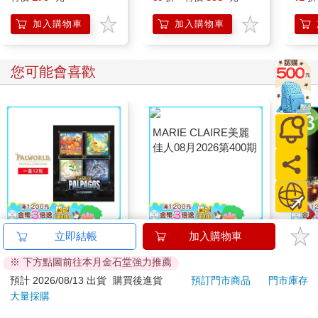
加入購物車
加入購物車
您可能會喜歡
幻獸帕魯卡牌遊戲 第
MARIE CLAIRE美麗
【1
立即結帳
加入購物車
一彈 補充包 Dawn of
佳人08月2026第400期
臻3入
※ 下方點圖前往本月金石堂強力推薦
Palpagos（日文版一
1590
209
特價
元
特價
元
84
折
220
盒）
預計 2026/08/13 出貨
購買後進貨
預訂門市商品
門市庫存
大量採購
加入購物車
加入購物車