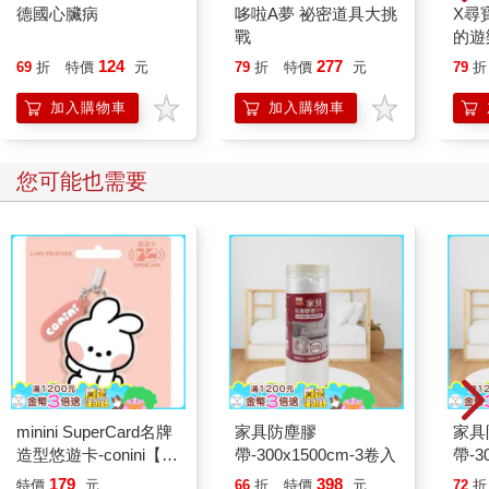
德國心臟病
哆啦A夢 祕密道具大挑
X尋
戰
的遊
頓．
124
277
69
折
特價
元
79
折
特價
元
79
折
加入購物車
加入購物車
您可能也需要
minini SuperCard名牌
家具防塵膠
家具
造型悠遊卡-conini【受
帶-300x1500cm-3卷入
帶-3
託代銷】
179
398
特價
元
66
折
特價
元
72
折