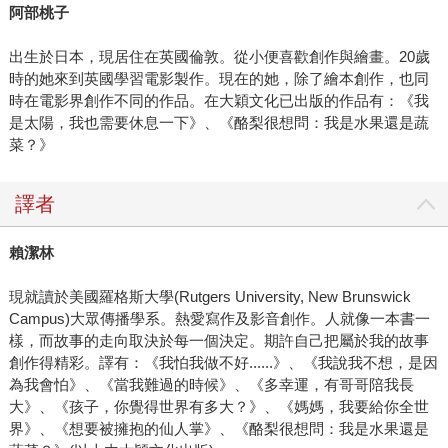
阿部桃子
出生於日本，現居住在英國倫敦。從小便喜歡創作與繪畫。20歲
時的她來到英國學習電影製作。現在的她，除了繪本創作，也同
時在電影界創作不同的作品。在大穎文化已出版的作品有：《我
是太陽，我也需要休息一下》、《酪梨很想問：我是水果還是蔬
菜？》
譯者
賴潔林
現就讀於美國羅格斯大學(Rutgers University, New Brunswick
Campus)大眾傳播學系。熱愛寫作及影音創作。人就像一本書一
樣，而故事的走向取決於每一個決定。期許自己把屬於我的故事
創作得精彩。譯有：《我怕我做不好......》、《我說我不想，是因
為我會怕》、《當我難過的時候》、《多幸運，有哥哥陪我長
大》、《孩子，你覺得世界有多大？》、《媽媽，我要給你全世
界》、《想要被擁抱的仙人掌》、《酪梨很想問：我是水果還是