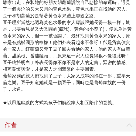
離家出走，在和她的好朋友胡蘿蔔訴說自己悲慘的命運時，遇見
了一個哭泣的又大又圓的黃色水果，黃色水果正在找她的家人。
豆子和胡蘿蔔於是幫著黃色水果踏上尋親之路。
豆子理所當然地認為黃色水果的家人應該跟她長得一模一樣，於
是，只要看見是又大又圓的(氣球)、黃色的(小鴨子)，便以為是黃
色水果的家人，但一一被否認了。最終找到黃色水果的家人，原
來是有點橢圓形的檸檬！他們外表看起來不像呀！卻是貨真價實
的一家人。紅蘿蔔又帶了豆子回去看他的家人，他的家人有白蘿
蔔、甜菜根、番茄罐頭……原來這一家人也長得很不像彼此呀！
豆子終於明白了外表長得像不像不是家人的定義，緊密的情感、
相互關懷與愛，才是家人之間牽繫的主要因素。
葡萄家族的親人們找到了豆子，大家又成串的抱在一起，重享天
倫之樂。豆子知道她就是一顆豆子，同時也是葡萄家族的一份
子，永遠。
★以風趣幽默的方式為孩子們解說家人相互陪伴的意義。
作者