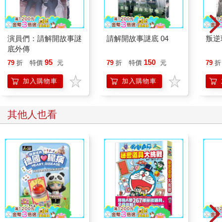
演員們：請解開故事謎
請解開故事謎底 04
叛逆
底外傳
95
150
79
折
特價
元
79
折
特價
元
79
折
加入購物車
加入購物車
其他人也看