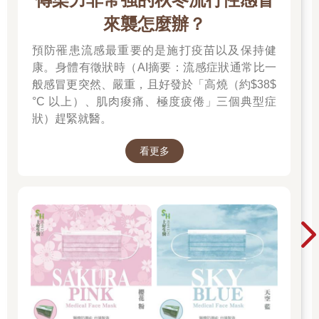
來襲怎麼辦？
預防罹患流感最重要的是施打疫苗以及保持健
康。身體有徵狀時（AI摘要：流感症狀通常比一
般感冒更突然、嚴重，且好發於「高燒（約$38$
°C 以上）、肌肉痠痛、極度疲倦」三個典型症
狀）趕緊就醫。
看更多