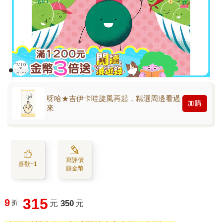
呀哈★吉伊卡哇旋風再起，精選周邊看過
加購
來
寫評價
喜歡+1
賺金幣
315
9
折
元
350
元