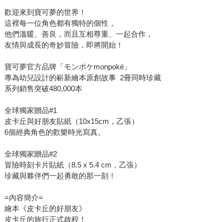
歡迎來到寶可夢的世界！
這裡每一位角色都有獨特的個性，
他們溫暖、善良，而且互相尊重、一起合作，
友情與成長的奇妙冒險，即將開始！
寶可夢官方品牌「モンポケmonpoké」
專為幼兒設計的嶄新繪本原創故事 2冊同時珍藏
系列銷售突破480,000本
全球獨家贈品#1
皮卡丘與好朋友貼紙（10x15cm，乙張）
6個經典角色的歡樂時光寫真。
全球獨家贈品#2
冒險時刻卡片貼紙（8.5 x 5.4 cm，乙張）
珍藏與夥伴們一起勇敢的那一刻！
=內容簡介=
繪本《皮卡丘的好朋友》
皮卡丘的旅行正式啟程！