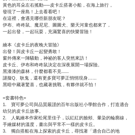
黃色的耳朵左右搖動──皮卡丘搭著小船，在海上旅行，
發現了一座島！上去看看吧！
在這裡，會遇見哪些新朋友呢？
伊布、咚咚鼠、魔尼尼、圖圖犬、樂天河童也都來了，
一起出發，一起玩耍，充滿驚喜的快樂冒險！
繪本《皮卡丘的夜晚大冒險》
出發！與皮卡丘一起變勇敢！
窗外傳來一陣騷動，神祕的客人突然來訪！
皮卡丘、伊布和咚咚鼠決定在深夜展開一場探險。
黑漆漆的森林，什麼都看不見......
謎擬Q、耿鬼，還有更多寶可夢正悄悄現身……
黑暗中藏著驚喜，也藏著挑戰，有夥伴就不怕！
=套書特色=
1. 寶可夢公司與品質嚴謹的百年出版社小學館合作，打造適合
幼兒的皮卡丘故事。
2. 人氣繪本作家松尾里佳子，以紅紅的臉頰、暈染的輪廓線，
手繪媒材的溫度，畫出與平常不一樣的皮卡丘。
3. 獨自搭船在海上探索的皮卡丘，尋找著「適合自己的地