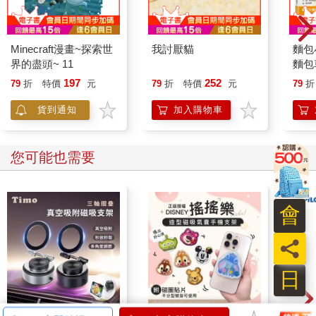
Minecraft漫畫~探索世
我討厭貓
麵包
界的盡頭~ 11
麵包
197
252
79
折
特價
元
79
折
特價
元
79
折
貨到通知
加入購物車
您可能也需要
會
員
日