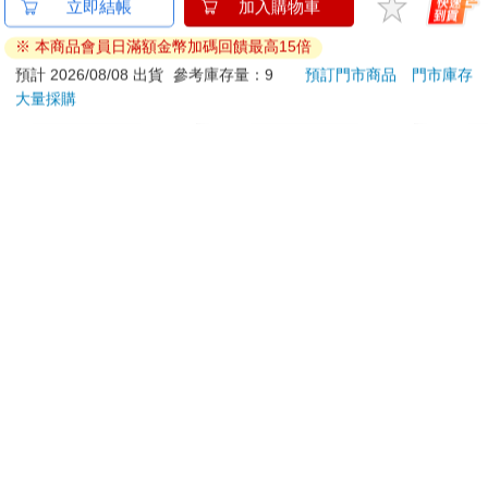
【Timo】360°旋轉真
【正版授權】Disney
百樂果
立即結帳
加入購物車
空吸附磁吸支架
迪士尼 搖搖樂造型磁
聯名
※ 本商品會員日滿額金幣加碼回饋最高15倍
magsafe磁吸支架 充
吸氣囊手機支架
790
621
特價
元
特價
元
84
折
990
890
電款 G112
預計 2026/08/08 出貨
參考庫存量：9
預訂門市商品
門市庫存
大量採購
加入購物車
加入購物車
您可能會喜歡
The Super Mario
水平檔案-色・愛・
ONE
Galaxy Movie:
落・夢-總集篇
(首刷
Peach`s Birthday
444
480
9
折
特價
元
特價
元
85
折