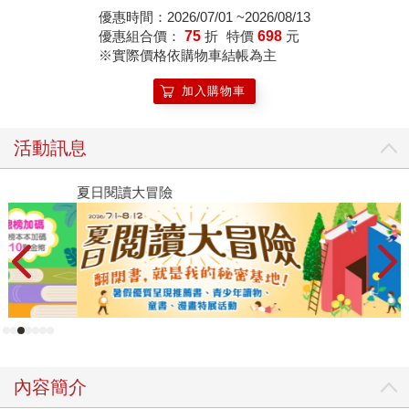
紙）
學校沒錢沒學生哪能辦事。這高職同學很多，表示辦學一
優惠時間：2026/07/01 ~2026/08/13
優惠組合價：
75
折
特價
698
元
流。」 「那別人還說那高職學生特別愛打扮還有化妝上學，
※實際價格依購物車結帳為主
看起來不正經念書啊。」 「爸比認為不能從表面上看事情。
你要想想並不是學校不管秩序。你要看他們科系的專業就是
加入購物車
服裝設計科、美容美髮科。當然每天要化妝和打扮，或許是
科系的作業功課。」 「爸比你說的好有道理，該不會是唬弄
活動訊息
我吧。」 「你沒看過周星馳的少林足球嗎？身為一個汽車修
理員，身上帶把板手不是很正常嗎？或許你以後還要帶自己
夏日閱讀大冒險
飛
的廚具鍋鏟上學。」 「嗯嗯嗯嗯嗯，那爸比媽咪以後的晚餐
新
就我負責了。」 「都要進入餐飲管理的正宗宗門了，那些邪
修的搗鼓料理小把戲麻煩你收一收停一停。」 「爸比你直接
說不想吃我煮的不就行了。」 「真乖，聽懂了齁。」
內容簡介