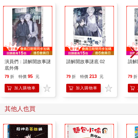
演員們：請解開故事謎
請解開故事謎底 02
請解
底外傳
95
213
79
折
特價
元
79
折
特價
元
79
折
加入購物車
加入購物車
其他人也買