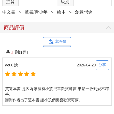
注音
級別
中文書
＞
童書/青少年
＞
繪本
＞
創意想像
商品評價
寫評價
（共
1
則好評）
分享
aeu8 說：
2026-04-20
買這本書,是因為家裡有小孩很喜歡寶可夢,果然一收到愛不釋
手。