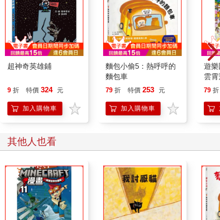
超神奇英雄鋪
麵包小偷5：熱呼呼的
遊樂
麵包車
雲霄
36】
324
253
9
折
特價
元
79
折
特價
元
79
折
加入購物車
加入購物車
其他人也看