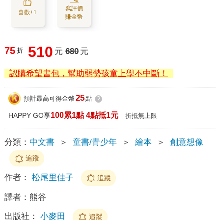
寫評價
喜歡+1
賺金幣
510
75
折
元
680
元
認購希望書包，幫助弱勢孩童上學不中斷！
25
預計最高可得金幣
點
?
100累1點 4點抵1元
HAPPY GO享
折抵無上限
分類：
中文書
＞
童書/青少年
＞
繪本
＞
創意想像
追蹤
作者：
松尾里佳子
追蹤
譯者：
熊谷
出版社：
小麥田
追蹤