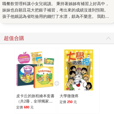
職餐飲管理科讓小女兒就讀。 秉持著姊姊有補習上好高中，
妹妹也自願且花大把銀子補習，考出來的成績沒達到預期。
孩子他娘認為省吃儉用的錢打了水漂，頗為不樂意。 我勸慰
著他也同時對自己說：姊姊優秀的羽翼是藏不住的，只能祝
福高飛前程。接納妹妹的普通，至少有留一個女兒陪在身
邊，對我們父母是好事。 妹妹總是習慣藏起對姊姊的羨慕，
超值合購
很快的就接受爸比的安排，反正他也愛吃，是個吃貨，讀餐
飲管理科學學技能，未來若能上個食品科學的大學或技術學
院。不失為更好的結果。 「爸比，你說的這個高職，補習班
老師還有學霸同學說很爛是個學店？你為什麼要選這校？」
「孩子，學校很好。你要學會多思考。為什麼補習班老師還
有學霸同學說不好，主要原因是他們看不上私立高職，所以
每間學校都很爛。你不用理會他們說什麼。 你考完會考，高
職博覽會招生訊息很多。為什麼爸比選這校的原因說給你
聽。 你參加高職博覽會招生留個意願，主任馬上就來找我。
皮卡丘的旅程繪本套書
大學微微疼
代表學校熱情積極。 學校就算是個學店，學生很多就表示年
（共2冊，全球獨家贈
定價
250
元
年辦學有獲利。有獲利就願意投資到教學。是正向發展。」
品：皮卡丘與好朋友貼
定價
680
元
「爸比我沒聽懂。」 「就是學校有賺錢就能辦好教學的事，
紙+冒險時刻卡片貼