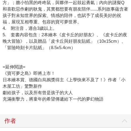
方」；膽小怕黑的咚咚鼠，與夥伴一起鼓起勇氣；內向的謎擬Q
和喜歡惡作劇的耿鬼，其實都想要有朋友陪伴......系列故事蘊含著
孩子對未知世界的探索、情感的陪伴，也賦予了成長美好的祝
福，展現互相尊重、包容的寶可夢世界。
4. 附注音，適合3歲以上。
5. 套書內容包含：2本繪本《皮卡丘的好朋友》、《皮卡丘的夜
晚大冒險》，以及贈品「皮卡丘與好朋友貼紙」（10x15cm）、
「冒險時刻卡片貼紙」（8.5x5.4cm）
=延伸閱讀=
《寶可夢之島》即將上市！
日本繪本賞、德國白烏鴉獎得主《上學快來不及了！》作者「小
木屋工坊」驚艷新作
獻給孩子，以及所有曾是孩子的大人
充滿衝擊力，將童年的希望傳遞給下一代的夢幻物語
作者