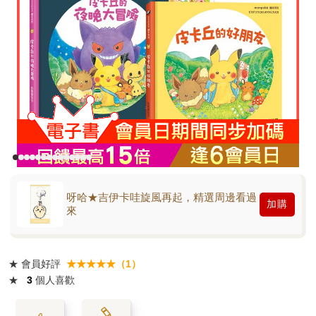
呀哈★吉伊卡哇旋風再起，精選周邊看過
加購
來
★
會員好評
★★★★★（1）
★
3
個人喜歡