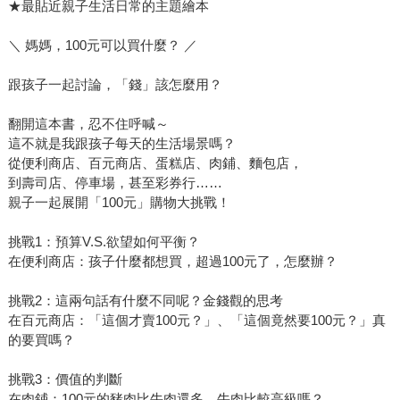
★最貼近親子生活日常的主題繪本
＼ 媽媽，100元可以買什麼？ ／
跟孩子一起討論，「錢」該怎麼用？
翻開這本書，忍不住呼喊～
這不就是我跟孩子每天的生活場景嗎？
從便利商店、百元商店、蛋糕店、肉鋪、麵包店，
到壽司店、停車場，甚至彩券行……
親子一起展開「100元」購物大挑戰！
挑戰1：預算V.S.欲望如何平衡？
在便利商店：孩子什麼都想買，超過100元了，怎麼辦？
挑戰2：這兩句話有什麼不同呢？金錢觀的思考
在百元商店：「這個才賣100元？」、「這個竟然要100元？」真
的要買嗎？
挑戰3：價值的判斷
在肉鋪：100元的豬肉比牛肉還多，牛肉比較高級嗎？