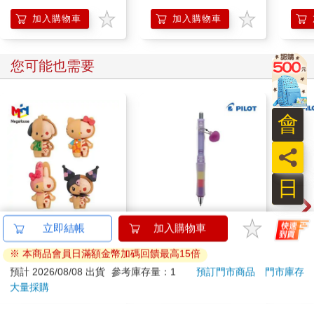
新朋友與相處的能力
加入購物車
加入購物車
您可能也需要
會
員
日
盒裝4款 解體拼圖
百樂健握玩色搖搖筆
百樂果
立即結帳
加入購物車
FANTASY 三麗鷗 Mix
0.5PURE聯名 葡萄(限
聯名
※ 本商品會員日滿額金幣加碼回饋最高15倍
熱帶櫻桃系列 立體拼
量)
1510
187
84
折
特價
元
85
折
特價
元
84
折
圖 盒玩 公仔 模型 凱
預計 2026/08/08 出貨
參考庫存量：1
預訂門市商品
門市庫存
蒂貓 酷洛米 帕恰狗 美
大量採購
加入購物車
加入購物車
樂蒂 KAITAI