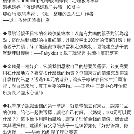
楊俐容 Caremind耕心學院知識長、心理教育專家
溫妮媽媽 「溫妮媽媽親子共讀」IG版主
廖心筠 收納專家，《姐，整理的是人生》作者
──以上依姓氏筆畫排序
◆最貼近親子日常的金錢價值繪本！以超有共鳴的親子對話為起
點，搭配生動幽默的插畫細節，具體詮釋出100元的價值對應！透
過親子共讀，除了能認識市場供需和定價機制，還能建立孩子的
智慧理財觀喔！──Fairykids x 親子玩學趣 共讀推廣部落客
◆金錢是一種媒介，它讓我們思索自己的想要與需要。錢究竟要
用在什麼地方？要交換什麼樣的物質？每個東西的價錢究竟傳達
什麼樣的訊息？透過100元的遊戲，讓孩子瞭解在日常生活周遭
裡，對自己來說，真正重要的事物。──王意中 王意中心理治療
所所長／臨床心理師
◆我帶孩子認識金錢的第一堂課，就是帶他去買東西，認識商品
的價錢、陪他一起做選擇，讓他自己付錢。《媽媽，100元可以買
什麼？》這本繪本用購物體驗，讓孩子理解金錢的價值、機會成
本與選擇權。建議所有父母陪孩子一起練習如何「好好管錢、做
出選擇」。──馬哈老師 親子理財專家