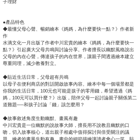
子理財
●產品特色
◆最懂父母心聲、暢銷繪本《媽媽，為什麼要快一點？》作者新
作
水滴文化一月出版了作者中川宏貴的繪本《媽媽，為什麼要快一
點？》引起廣大父母共鳴與討論分享。作者擅長以幽默風格說出
父母的內在心聲，傳達孩子的內在世界，讓親子間透過繪本建立
尊重同理，減少教養對立。
◆貼近生活日常，父母超有共鳴
以母子在便利商店的對話開啟故事內容。繪本中每一個場景都是
你我的生活日常，100元也可能是孩子的零用錢，希望透過《媽
媽，100元可以買什麼？》出版，陪伴父母一起討論親子關係第二
道難題──和孩子討論「錢」該怎麼用？
◆故事敘述角度生動幽默、畫風有趣
中川宏貴是一位幽默的說故事大師，擅長用不說教且幽默的口
吻，切入故事核心，道出親子相處中值得探討與倍受關注的議
題。繪者的畫風生動有趣，畫中的細節描繪讓讀者會心一笑，貼