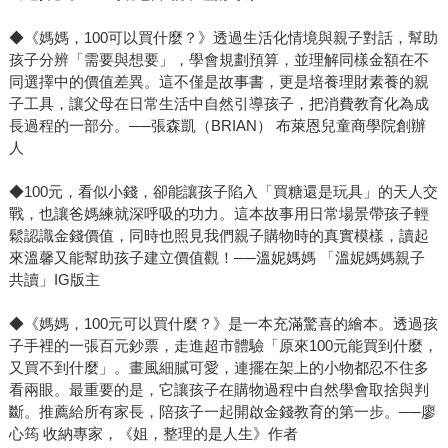
◆《媽媽，100可以買什麼？》透過生活化情境與親子對話，幫助
孩子分辨「需要與想要」，學會規劃預算，並理解同樣金額在不
同選擇中的價值差異。這不僅是故事書，更是培養理財素養的親
子工具，讓父母在日常生活中自然引導孩子，把消費教育化為成
長過程的一部分。──張森凱（BRIAN） 布萊恩兒童商學院創辦
人
◆100元，看似小錢，卻能讓孩子陷入「買糖還是玩具」的天人交
戰，也讓爸媽練就深呼吸的功力。這本故事用日常場景帶孩子輕
鬆認識金錢價值，同時也照見我們親子購物時的真實模樣，讀起
來溫馨又能幫助孩子建立價值觀！──溫妮媽媽 「溫妮媽媽親子
共讀」IG版主
◆《媽媽，100元可以買什麼？》是一本充滿驚喜的繪本。透過孩
子手裡的一張百元鈔票，走進超市體驗「原來100元能買到什麼，
又買不到什麼」。畫風細膩可愛，連擺在架上的小物都忍不住多
看兩眼。最重要的是，它讓孩子在購物過程中自然學會取捨與判
斷。推薦給所有家長，陪孩子一起開啟金錢教育的第一步。──廖
心筠 收納專家，《姐，整理的是人生》作者