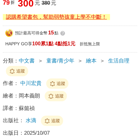
300
79
折
元
380
元
認購希望書包，幫助弱勢孩童上學不中斷！
15
預計最高可得金幣
點
?
100累1點 4點抵1元
HAPPY GO享
折抵無上限
分類：
中文書
＞
童書/青少年
＞
繪本
＞
生活自理
追蹤
作者：
中川宏貴
追蹤
繪者：
岡本義朗
追蹤
譯者：
蘇懿禎
出版社：
水滴
追蹤
出版日：
2025/10/07