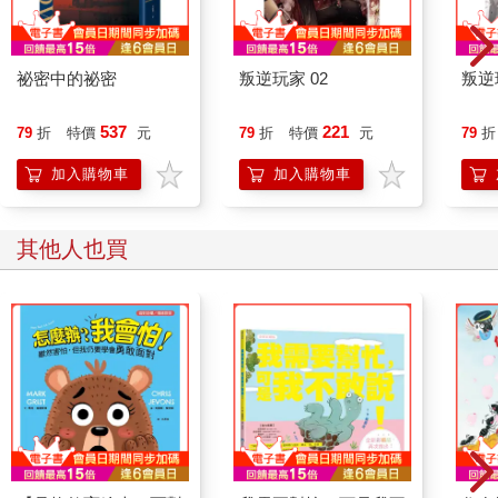
祕密中的祕密
叛逆玩家 02
叛逆
537
221
79
折
特價
元
79
折
特價
元
79
折
加入購物車
加入購物車
其他人也買