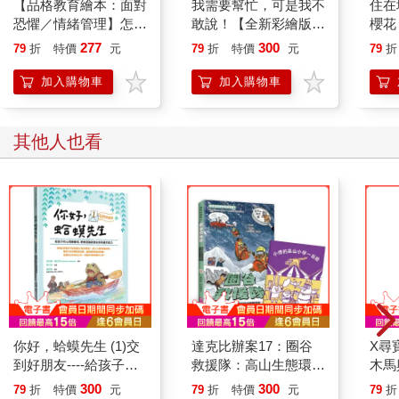
【品格教育繪本：面對
我需要幫忙，可是我不
住在
恐懼／情緒管理】怎麼
敢說！【全新彩繪版】
櫻花
辦？我會怕！－－雖然
（小烏龜溝通表達系
277
300
79
折
特價
元
79
折
特價
元
79
折
害怕，但我仍要學會勇
列）
敢面對(Bears Don't
加入購物車
加入購物車
Get Scared )
其他人也看
你好，蛤蟆先生 (1)交
達克比辦案17：圈谷
X尋
到好朋友----給孩子的
救援隊：高山生態環境
木馬
心理療癒信，學會認識
與臺灣山脈的特色
臘神
300
300
79
折
特價
元
79
折
特價
元
79
折