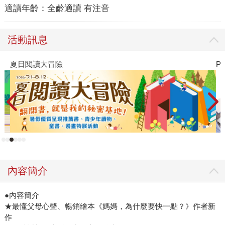
適讀年齡：
全齡適讀 有注音
活動訊息
夏日閱讀大冒險
P
內容簡介
●內容簡介
★最懂父母心聲、暢銷繪本《媽媽，為什麼要快一點？》作者新
作