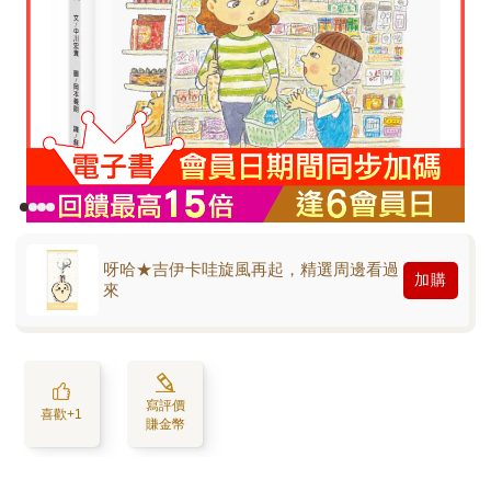
呀哈★吉伊卡哇旋風再起，精選周邊看過
加購
來
寫評價
喜歡+1
賺金幣