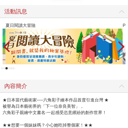
活動訊息
夏日閱讀大冒險
P
內容簡介
★日本當代藝術家──六角彩子繪本作品首度引進台灣 ★
被譽為日本藝術界的「下一位奈良美智」，
六角彩子親繪中文書名‧一起感受恣意繽紛的創作世界！
★★想要一個妹妹嗎？小心她吃掉整個家！★★