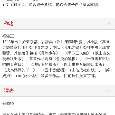
● 文字附注音。適合親子共讀，也適合孩子自己練習閱讀。
作者
禰寝正一
1948年出生於東京都。以詩集《呼》榮獲H氏獎，以小說《高圓
寺純情商店街》榮獲直木獎，並以《荒地之戀》榮獲中央公論文
藝獎。其他著作包括《長嶋少年》、《拳頭三人組》（以上由文
藝春秋出版）。童書作品則有《會飛的黑板》、《一直走啪啪啪
啪的看家日》、《地板下的鱷魚》（以上由福音館書店出版）、
《成為媽媽的丫丫》、《五十音飯糰》（由偕成社出版）、《綠
奶奶》（童心社出版）等多部作品。目前居住於東京都。
譯者
蘇懿禎
日本女子大學兒童學碩士，東京大學圖書館情報學系博士候選