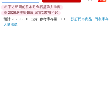
2026第489期
405期
190
228
特價
元
特價
元
特價
200
240
加入購物車
加入購物車
訂購/退換貨須知
加入金石堂 LINE 官方帳號『完成綁定』，隨時掌握出貨動
態：
提醒您！！
金石堂及銀行均不會請您操作ATM! 如接獲電話要求您前往
ATM提款機，請不要聽從指示，以免受騙上當！
退換貨須知：