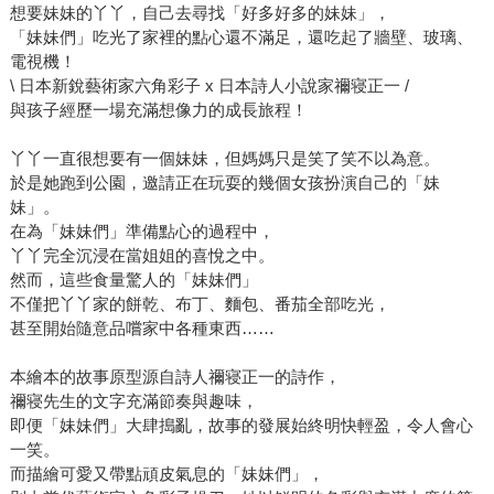
想要妹妹的丫丫，自己去尋找「好多好多的妹妹」，
「妹妹們」吃光了家裡的點心還不滿足，還吃起了牆壁、玻璃、
電視機！
\ 日本新銳藝術家六角彩子 x 日本詩人小說家禰寝正一 /
與孩子經歷一場充滿想像力的成長旅程！
丫丫一直很想要有一個妹妹，但媽媽只是笑了笑不以為意。
於是她跑到公園，邀請正在玩耍的幾個女孩扮演自己的「妹
妹」。
在為「妹妹們」準備點心的過程中，
丫丫完全沉浸在當姐姐的喜悅之中。
然而，這些食量驚人的「妹妹們」
不僅把丫丫家的餅乾、布丁、麵包、番茄全部吃光，
甚至開始隨意品嚐家中各種東西……
本繪本的故事原型源自詩人禰寝正一的詩作，
禰寝先生的文字充滿節奏與趣味，
即便「妹妹們」大肆搗亂，故事的發展始終明快輕盈，令人會心
一笑。
而描繪可愛又帶點頑皮氣息的「妹妹們」，