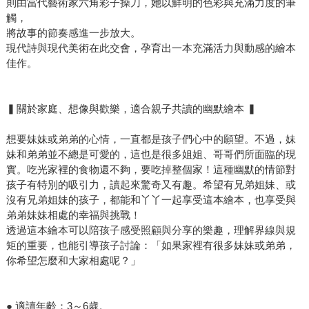
則由當代藝術家六角彩子操刀，她以鮮明的色彩與充滿力度的筆
觸，
將故事的節奏感進一步放大。
現代詩與現代美術在此交會，孕育出一本充滿活力與動感的繪本
佳作。
▍關於家庭、想像與歡樂，適合親子共讀的幽默繪本 ▍
想要妹妹或弟弟的心情，一直都是孩子們心中的願望。不過，妹
妹和弟弟並不總是可愛的，這也是很多姐姐、哥哥們所面臨的現
實。吃光家裡的食物還不夠，要吃掉整個家！這種幽默的情節對
孩子有特別的吸引力，讀起來驚奇又有趣。希望有兄弟姐妹、或
沒有兄弟姐妹的孩子，都能和丫丫一起享受這本繪本，也享受與
弟弟妹妹相處的幸福與挑戰！
透過這本繪本可以陪孩子感受照顧與分享的樂趣，理解界線與規
矩的重要，也能引導孩子討論：「如果家裡有很多妹妹或弟弟，
你希望怎麼和大家相處呢？」
● 適讀年齡：3～6歲。