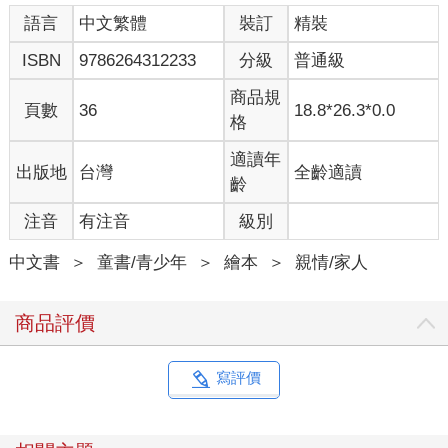
語言
中文繁體
裝訂
精裝
ISBN
9786264312233
分級
普通級
商品規
頁數
36
18.8*26.3*0.0
格
適讀年
出版地
台灣
全齡適讀
齡
注音
有注音
級別
中文書
＞
童書/青少年
＞
繪本
＞
親情/家人
商品評價
寫評價