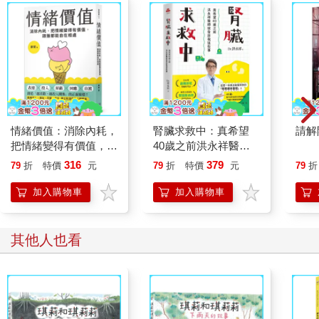
情緒價值：消除內耗，
腎臟求救中：真希望
請解
把情緒變得有價值，跟
40歲之前洪永祥醫師
誰都能自在相處
就告訴我這些事
316
379
79
折
特價
元
79
折
特價
元
79
折
加入購物車
加入購物車
其他人也看