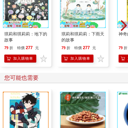
琪莉和琪莉莉：地下的
琪莉和琪莉莉：下雨天
神奇
故事
的故事
277
277
79
折
特價
元
79
折
特價
元
79
折
加入購物車
加入購物車
您可能也需要