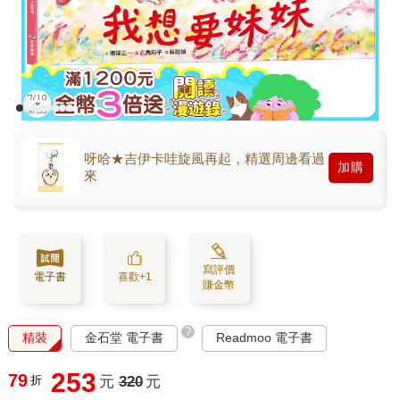
呀哈★吉伊卡哇旋風再起，精選周邊看過
加購
來
寫評價
電子書
喜歡+1
賺金幣
?
精裝
金石堂 電子書
Readmoo 電子書
253
79
折
元
320
元