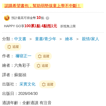
認購希望書包，幫助弱勢孩童上學不中斷！
10
預計最高可得金幣
點
?
100累1點 4點抵1元
HAPPY GO享
折抵無上限
分類：
中文書
＞
童書/青少年
＞
繪本
＞
親情/家人
追蹤
作者：
禰寝正一
追蹤
繪者：
六角彩子
追蹤
譯者：
蘇懿禎
出版社：
采實文化
追蹤
出版日：
2026/04/30
適讀年齡：
全齡適讀 有注音