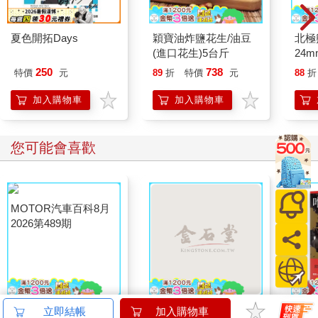
夏色開拓Days
穎寶油炸鹽花生/油豆
北極
(進口花生)5台斤
24m
250
738
特價
元
89
折
特價
元
88
折
加入購物車
加入購物車
您可能會喜歡
MOTOR汽車百科8月
典藏-古美術8月2026第
【電