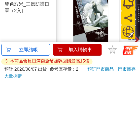
雙色蝦米_三層防護口
罩（2入）
【電子書】冷面天使
攻殼機
立即結帳
加入購物車
典藏版(5)
數位
※ 本商品會員日滿額金幣加碼回饋最高15倍
35
240
特價
元
特價
元
特價
預計 2026/08/07 出貨
參考庫存量：2
預訂門市商品
門市庫存
大量採購
加入購物車
電子書
訂購/退換貨須知
加入金石堂 LINE 官方帳號『完成綁定』，隨時掌握出貨動
態：