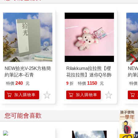
NEW拾光V-25K方格簡
Rilakkuma拉拉熊【櫻
NE
約筆記本-石青
花拉拉熊】迷你Q吊飾
約筆
240
1150
特價
元
9
折
特價
元
特價
加入購物車
加入購物車
您可能會喜歡