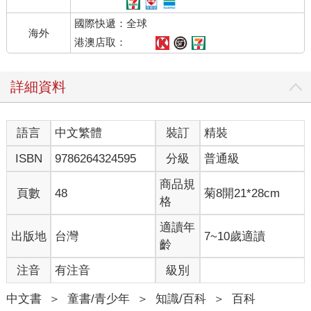
國際快遞：全球
海外
港澳店取：
詳細資料
語言
中文繁體
裝訂
精裝
ISBN
9786264324595
分級
普通級
商品規
頁數
48
菊8開21*28cm
格
適讀年
出版地
台灣
7~10歲適讀
齡
注音
有注音
級別
中文書
＞
童書/青少年
＞
知識/百科
＞
百科