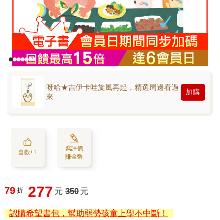
呀哈★吉伊卡哇旋風再起，精選周邊看過
加購
來
寫評價
喜歡+1
賺金幣
277
79
折
元
350
元
認購希望書包，幫助弱勢孩童上學不中斷！