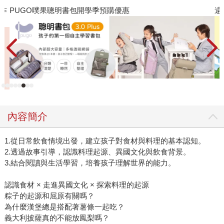
作
PUGO噗果聰明書包開學季預購優惠
遠
內容簡介
1.從日常飲食情境出發，建立孩子對食材與料理的基本認知。
2.透過故事引導，認識料理起源、異國文化與飲食背景。
3.結合閱讀與生活學習，培養孩子理解世界的能力。
認識食材 × 走進異國文化 × 探索料理的起源
粽子的起源和屈原有關嗎？
為什麼漢堡總是搭配著薯條一起吃？
義大利披薩真的不能放鳳梨嗎？