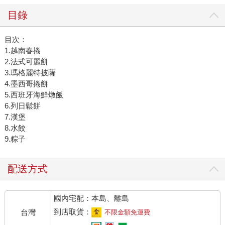
目錄
目次：
1.越南春捲
2.法式可麗餅
3.瑪格麗特披薩
4.墨西哥捲餅
5.西班牙海鮮燉飯
6.列日鬆餅
7.漢堡
8.水餃
9.粽子
配送方式
國內宅配：本島、離島
到店取貨：
台灣
不限金額免運費