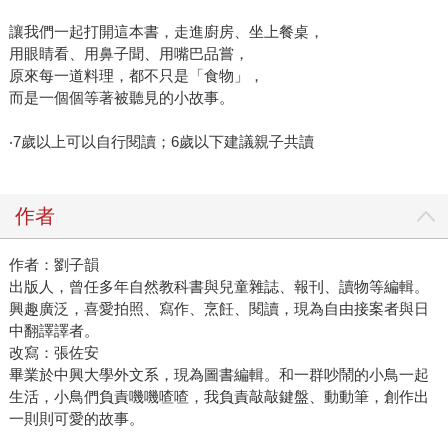
讓我們一起打開這本書，走進廚房、坐上餐桌，
用眼睛看、用鼻子聞、用嘴巴品嘗，
原來每一道料理，都不只是「食物」，
而是一個個等著被聽見的小故事。
‧7歲以上可以自行閱讀；6歲以下建議親子共讀
作者
作者：劉子韻
出版人，曾任多年自然教科書與兒童雜誌、報刊、讀物等編輯。
興趣廣泛，喜愛拍照、寫作、烹飪、閱讀，現為自由接案者與日
中翻譯譯者。
改寫：張佐安
畢業於中興大學外文系，現為圖書編輯。和一群吵鬧的小鳥一起
生活，小鳥們負責嘰嘰喳喳，我負責敲敲鍵盤、動動筆，創作出
一則則可愛的故事。