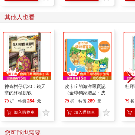
其他人也看
神奇柑仔店20：錢天
皮卡丘的海洋尋寶記
杜拜
堂的終極挑戰
（全球獨家贈品：皮卡
丘出發探險造型明信
284
269
79
折
特價
元
79
折
特價
元
79
折
片）
加入購物車
加入購物車
您可能也需要