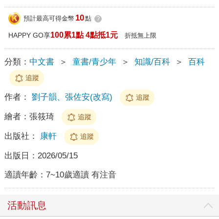
10
預計最高可得金幣
點
?
100累1點 4點抵1元
HAPPY GO享
折抵無上限
分類：
中文書
＞
童書/青少年
＞
知識/百科
＞
百科
追蹤
作者：
劉子韻、張佐安(改寫)
追蹤
繪者：
張筱琦
追蹤
出版社：
康軒
追蹤
出版日：
2026/05/15
適讀年齡：
7~10歲適讀 有注音
活動訊息