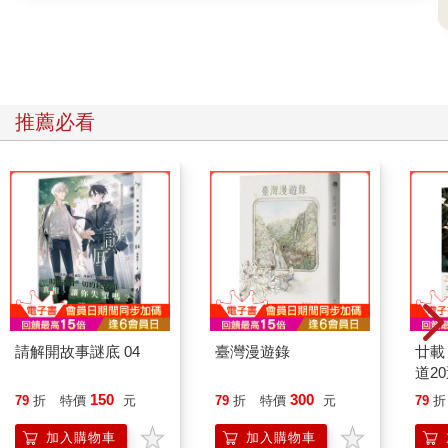
推薦必看
請解開故事謎底 04
臺灣漫遊錄
廿載
道2
150
300
79
折
特價
元
79
折
特價
元
79
折
加入購物車
加入購物車