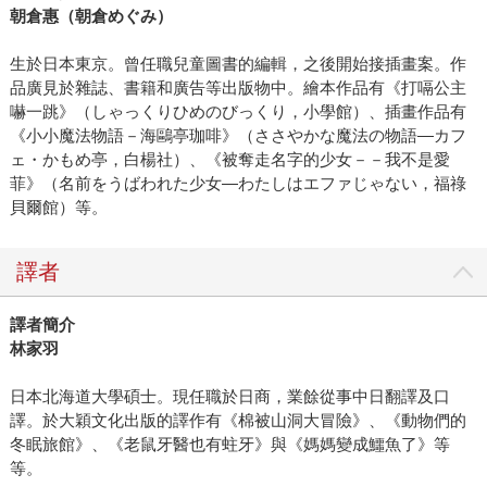
朝倉惠（朝倉めぐみ）
生於日本東京。曾任職兒童圖書的編輯，之後開始接插畫案。作
品廣見於雜誌、書籍和廣告等出版物中。繪本作品有《打嗝公主
嚇一跳》（しゃっくりひめのびっくり，小學館）、插畫作品有
《小小魔法物語－海鷗亭珈啡》（ささやかな魔法の物語―カフ
ェ・かもめ亭，白楊社）、《被奪走名字的少女－－我不是愛
菲》（名前をうばわれた少女―わたしはエファじゃない，福祿
貝爾館）等。
譯者
譯者簡介
林家羽
日本北海道大學碩士。現任職於日商，業餘從事中日翻譯及口
譯。於大穎文化出版的譯作有《棉被山洞大冒險》、《動物們的
冬眠旅館》、《老鼠牙醫也有蛀牙》與《媽媽變成鱷魚了》等
等。