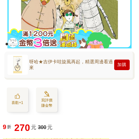
呀哈★吉伊卡哇旋風再起，精選周邊看過
加購
來
寫評價
喜歡+1
賺金幣
270
9
折
元
300
元