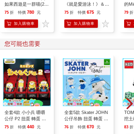
如果西遊是一群喵(2)
《就是愛游泳！》＆
的Mi
【2冊套書】
《就是要學防溺自
域生
780
675
75
折
特價
元
75
折
特價
元
79
折
救！》（共2冊）
結構
稱挖
加入購物車
加入購物車
您可能也需要
全套4款 小小兵 嚼嚼
全套5款 Skater JOHN
TOM
公仔 P2 扭蛋 轉蛋 模
公仔吊飾 扭蛋 轉蛋 模
挖土
型 凱文 史都華 神偷奶
型 吊飾 包包吊飾 滑板
車 
440
670
75
折
特價
元
76
折
特價
元
83
折
爸 TAKARA TOMY
小狗 狗狗