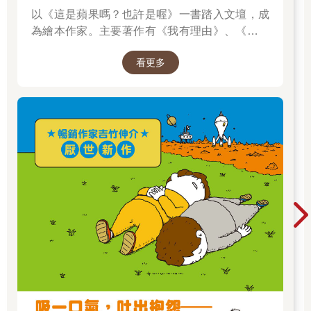
以《這是蘋果嗎？也許是喔》一書踏入文壇，成
為繪本作家。主要著作有《我有理由》、《脫不
下來啊！》、插畫集《纖細體操：吉竹伸介素描
看更多
集》，散文《胡思亂想很有用：吉竹伸介的靈感
筆記》等，作品豐富。曾獲得MOE繪本大獎、產
經兒童出版文化獎美術獎、紐約時報最優秀繪本
獎、波隆那拉加茲童書獎特別獎，作品被翻譯成
多種語言，在許多國家出版。