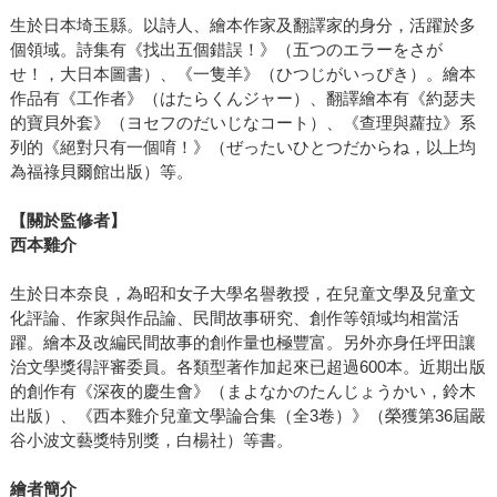
生於日本埼玉縣。以詩人、繪本作家及翻譯家的身分，活躍於多
個領域。詩集有《找出五個錯誤！》（五つのエラーをさが
せ！，大日本圖書）、《一隻羊》（ひつじがいっぴき）。繪本
作品有《工作者》（はたらくんジャー）、翻譯繪本有《約瑟夫
的寶貝外套》（ヨセフのだいじなコート）、《查理與蘿拉》系
列的《絕對只有一個唷！》（ぜったいひとつだからね，以上均
為福祿貝爾館出版）等。
【關於監修者】
西本雞介
生於日本奈良，為昭和女子大學名譽教授，在兒童文學及兒童文
化評論、作家與作品論、民間故事研究、創作等領域均相當活
躍。繪本及改編民間故事的創作量也極豐富。另外亦身任坪田讓
治文學獎得評審委員。各類型著作加起來已超過600本。近期出版
的創作有《深夜的慶生會》（まよなかのたんじょうかい，鈴木
出版）、《西本雞介兒童文學論合集（全3卷）》（榮獲第36屆嚴
谷小波文藝獎特別獎，白楊社）等書。
繪者簡介