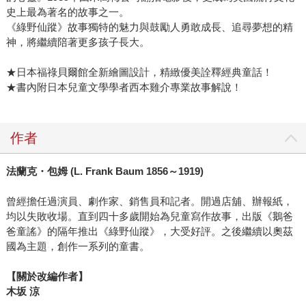
史上最為著名的故事之一。
《綠野仙蹤》故事獨特的魅力與鼓勵人勇敢成長、追尋夢想的精
神，將繼續陪著更多孩子長大。
★日本福祿貝爾館全新繪圖設計，精緻優美詮釋經典童話！
★書內附日本兒童文學學者西本雞介專業故事解說！
作者
法蘭克・包姆 (L. Frank Baum 1856～1919)
曾經擔任過演員、劇作家、銷售員和記者。開過店舖、辦報紙，
均以失敗收場。直到四十多歲開始為兒童寫作故事，出版《鵝爸
爸童謠》的隔年推出《綠野仙蹤》，大受好評。之後繼續以奧茲
國為主題，創作一系列的童書。
【關於改編作者】
木坂 涼