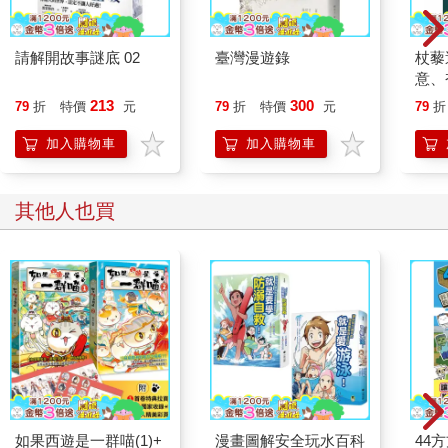
請解開故事謎底 02
臺灣漫遊錄
杖藜
意、
恭談
213
300
79
折
特價
元
79
折
特價
元
79
折
想
加入購物車
加入購物車
其他人也買
如果西遊是一群喵(1)+
漫畫圖解安全玩水百科
44