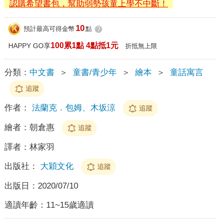
認購希望書包，幫助弱勢孩童上學不中斷！
10
預計最高可得金幣
點
?
100累1點 4點抵1元
HAPPY GO享
折抵無上限
分類：
中文書
＞
童書/青少年
＞
繪本
＞
童話寓言
追蹤
作者：
法蘭克．包姆、木坂涼
追蹤
繪者：
朝倉惠
追蹤
譯者：
林家羽
出版社：
大穎文化
追蹤
出版日：
2020/07/10
適讀年齡：
11~15歲適讀