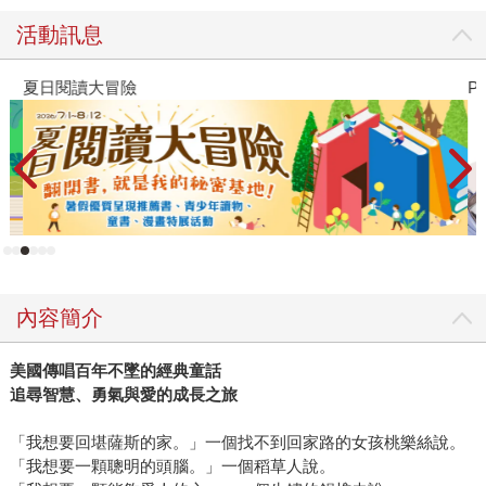
活動訊息
夏日閱讀大冒險
P
內容簡介
美國傳唱百年不墜的經典童話
追尋智慧、勇氣與愛的成長之旅
「我想要回堪薩斯的家。」一個找不到回家路的女孩桃樂絲說。
「我想要一顆聰明的頭腦。」一個稻草人說。