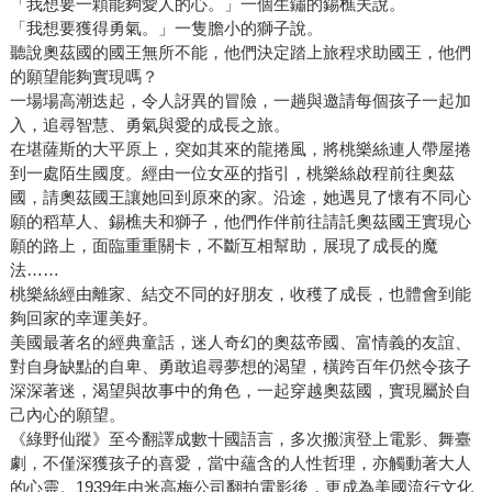
「我想要一顆能夠愛人的心。」一個生鏽的錫樵夫說。
「我想要獲得勇氣。」一隻膽小的獅子說。
聽說奧茲國的國王無所不能，他們決定踏上旅程求助國王，他們
的願望能夠實現嗎？
一場場高潮迭起，令人訝異的冒險，一趟與邀請每個孩子一起加
入，追尋智慧、勇氣與愛的成長之旅。
在堪薩斯的大平原上，突如其來的龍捲風，將桃樂絲連人帶屋捲
到一處陌生國度。經由一位女巫的指引，桃樂絲啟程前往奧茲
國，請奧茲國王讓她回到原來的家。沿途，她遇見了懷有不同心
願的稻草人、錫樵夫和獅子，他們作伴前往請託奧茲國王實現心
願的路上，面臨重重關卡，不斷互相幫助，展現了成長的魔
法……
桃樂絲經由離家、結交不同的好朋友，收穫了成長，也體會到能
夠回家的幸運美好。
美國最著名的經典童話，迷人奇幻的奧茲帝國、富情義的友誼、
對自身缺點的自卑、勇敢追尋夢想的渴望，橫跨百年仍然令孩子
深深著迷，渴望與故事中的角色，一起穿越奧茲國，實現屬於自
己內心的願望。
《綠野仙蹤》至今翻譯成數十國語言，多次搬演登上電影、舞臺
劇，不僅深獲孩子的喜愛，當中蘊含的人性哲理，亦觸動著大人
的心靈。1939年由米高梅公司翻拍電影後，更成為美國流行文化