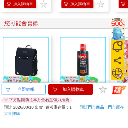
BUSHIROAD
加入購物車
加入購物車
您可能會喜歡
【PUGO】聰明書包
德國Alpecin-強健髮根
【日本
立即結帳
加入購物車
3.0 plus(中低年級)酷
控油無矽靈咖啡因洗髮
鷗】
※ 下方點圖前往本月金石堂強力推薦
黑 全新進化玩美上市
凝露375ml/瓶-C1強健
(8款
4161
1169
95
折
特價
元
73
折
特價
元
69
折
髮根(護髮洗髮精/男士
Kit
預計 2026/08/10 出貨
參考庫存量：1
預訂門市商品
門市庫存
調理頭皮洗髮液/0矽靈
企鵝
大量採購
加入購物車
加入購物車
滋潤洗頭髮水/一般髮
質適用)