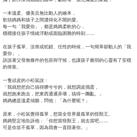
一本溫柔、優美且無比動人的繪本，
歌頌媽媽和孩子之間濃得化不開的愛。
每一句「我愛你」，都是媽媽柔軟的心，
穩穩接住孩子情緒浮動或面臨困難的時刻……
在孩子孤單、沮喪或犯錯、任性的時候，一句簡單卻動人的「我
愛你」，
訴說著父母無條件的包容與守候，也讓孩子脆弱的心靈有了安穩
的倚靠。
一隻頑皮的小松鼠說：
「我就想把自己搞得髒兮兮的，就想調皮搗蛋，
就想跑來跑去，把東西通通弄壞，搞得一團亂。」
媽媽總是溫柔傾聽，問他：「為什麼呢？」
原來，小松鼠覺得孤單，想當全世界最孤單的怪獸王。
媽媽堅定地告訴他：「你想當怪獸王，就去當吧……
可是你並不孤單，因為我會一直陪著你。」