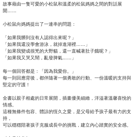
故事藉由一隻可愛的小松鼠和溫柔的松鼠媽媽之間的對話展
開……
小松鼠向媽媽提出了一連串的問題：
「如果我髒到沒有人認得出來呢？」
「如果我還沒學會游泳，就掉進湖裡……」
「如果我變成很兇的大野貓，還一直喊著肚子餓呢？」
「如果我又哭又鬧，亂發脾氣……」
每一個回答都是：「因為我愛你。」
每一則回應背後，都伴隨著一個勇敢的行動、一份溫暖的支持與
堅定的守護！
全書以親子相處的日常展開，插畫優美細緻，洋溢著溫馨喜悅的
情感。
這種無條件包容、體諒的恆久之愛，是父母給予孩子最有力的支
持，
可以穩穩陪著孩子克服成長中的挑戰，建立內心踏實的安全感。