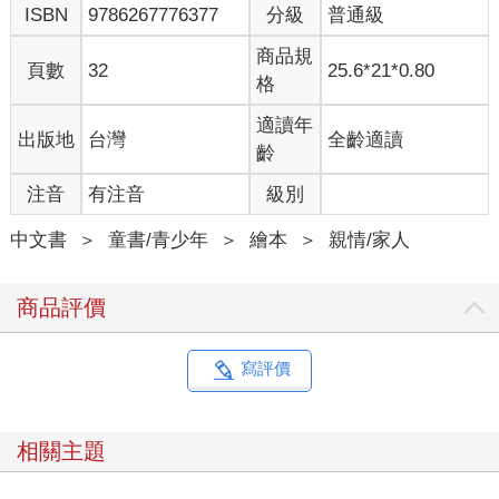
ISBN
9786267776377
分級
普通級
商品規
頁數
32
25.6*21*0.80
格
適讀年
出版地
台灣
全齡適讀
齡
注音
有注音
級別
中文書
＞
童書/青少年
＞
繪本
＞
親情/家人
商品評價
寫評價
相關主題