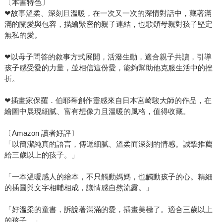
〔本書特色〕
❤故事溫柔、深刻且溫暖，在一次又一次的深情對話中，藏著滿
滿的關愛與包容，描繪緊密的親子連結，也歌頌母親對孩子堅定
無私的愛。
❤以母子問答的敘事方式展開，活潑生動，適合親子共讀，引導
孩子感受愛的力量，並相信這份愛，能夠幫助他克服生活中的挫
折。
❤插畫家保羅．伯耶蒂創作靈感來自日本宮崎駿大師的作品，在
繪圖中展現細膩、富有想像力且溫暖的風格，值得收藏。
〔Amazon 讀者好評〕
「以簡潔純真的語言，傳遞細膩、溫柔而深刻的情感。誠摯推薦
給三歲以上的孩子。」
「一本溫暖感人的繪本，不只觸動媽媽，也觸動孩子的心。精細
的插圖與文字相輔相成，讓情感自然流露。」
「好溫柔的童書，訴說著滿滿的愛，插畫美極了。適合三歲以上
的孩子。」