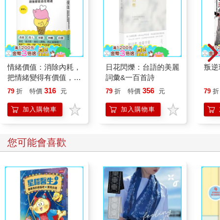
情緒價值：消除內耗，
日花閃爍：台語的美麗
叛逆
把情緒變得有價值，跟
詞彙&一百首詩
誰都能自在相處
316
356
79
折
特價
元
79
折
特價
元
79
折
加入購物車
加入購物車
您可能會喜歡