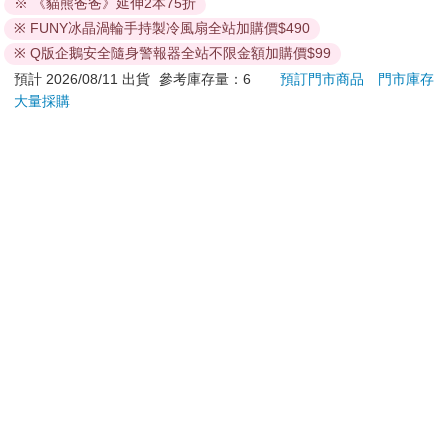
※ 《貓熊爸爸》延伸2本75折
日）。
※ FUNY冰晶渦輪手持製冷風扇全站加購價$490
辦理退換貨時，商品（組合商品恕無法接受單獨退貨）必須
※ Q版企鵝安全隨身警報器全站不限金額加購價$99
是您收到商品時的原始狀態（包含商品本體、配件、贈品、
保證書、所有附隨資料文件及原廠內外包裝…等），請勿直
預計 2026/08/11 出貨
參考庫存量：6
預訂門市商品
門市庫存
大量採購
接使用原廠包裝寄送，或於原廠包裝上黏貼紙張或書寫文
字。
退回商品若無法回復原狀，將請您負擔回復原狀所需費用，
嚴重時將影響您的退貨權益。