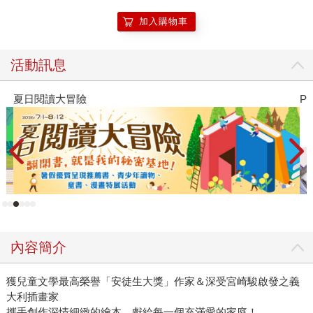
加入購物車
活動訊息
夏日閱讀大冒險
P
內容簡介
獲兒童文學最高榮譽「安徒生大獎」作家＆深受宮崎駿啟發之義
大利插畫家
攜手創作深情細緻的繪本，獻給每一個充滿愛的家庭！