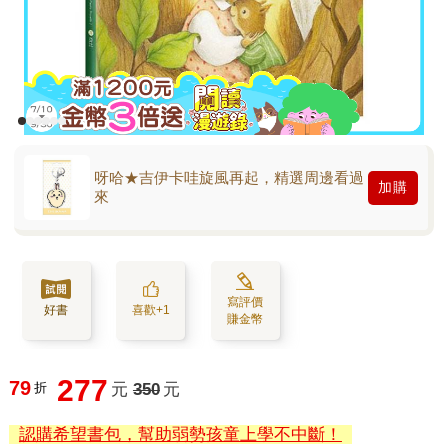
呀哈★吉伊卡哇旋風再起，精選周邊看過
加購
來
寫評價
好書
喜歡+1
賺金幣
277
79
折
元
350
元
認購希望書包，幫助弱勢孩童上學不中斷！