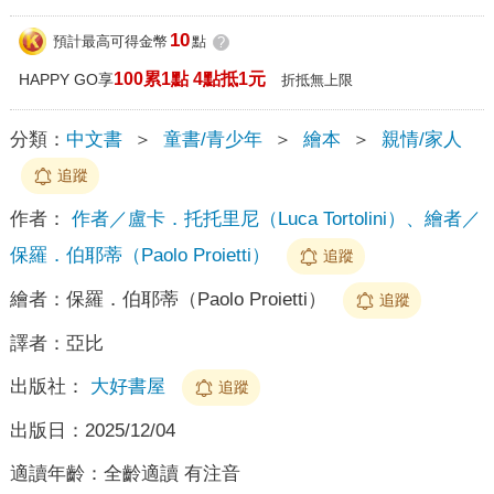
10
預計最高可得金幣
點
?
100累1點 4點抵1元
HAPPY GO享
折抵無上限
分類：
中文書
＞
童書/青少年
＞
繪本
＞
親情/家人
追蹤
作者：
作者／盧卡．托托里尼（Luca Tortolini）、繪者／
保羅．伯耶蒂（Paolo Proietti）
追蹤
繪者：
保羅．伯耶蒂（Paolo Proietti）
追蹤
譯者：
亞比
出版社：
大好書屋
追蹤
出版日：
2025/12/04
適讀年齡：
全齡適讀 有注音