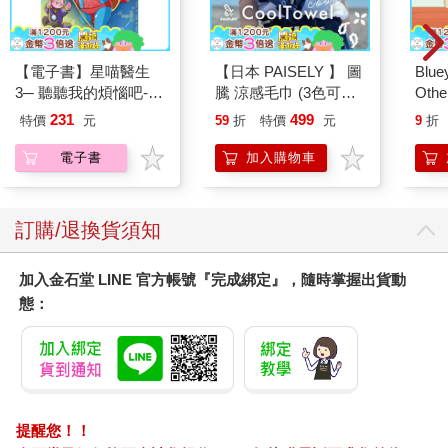
【電子書】星喵醫生
【日本 PAISELY 】 圖
Blue
3─ 聽聽我的煩惱吧-實
騰 涼感毛巾 (3色可選)
Other
現自我
涼感毛巾 涼感巾 冰涼
Stori
231
499
特價
元
59
折
特價
元
9
折
巾 日本涼感毛巾 運動
Hoor
毛巾
電子書
加入購物車
訂購/退換貨須知
加入金石堂 LINE 官方帳號『完成綁定』，隨時掌握出貨動
態：
提醒您！！