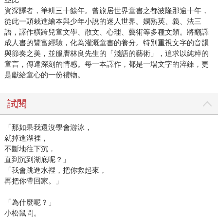
資深譯者，筆耕三十餘年。曾旅居世界童書之都波隆那逾十年，
從此一頭栽進繪本與少年小說的迷人世界。嫻熟英、義、法三
語，譯作橫跨兒童文學、散文、心理、藝術等多種文類。將翻譯
成人書的豐富經驗，化為灌溉童書的養分。特別重視文字的音韻
與節奏之美，並服膺林良先生的「淺語的藝術」，追求以純粹的
童言，傳達深刻的情感。每一本譯作，都是一場文字的淬鍊，更
是獻給童心的一份禮物。
試閱
「那如果我還沒學會游泳，
就掉進湖裡，
不斷地往下沉，
直到沉到湖底呢？」
「我會跳進水裡，把你救起來，
再把你帶回家。」
「為什麼呢？」
小松鼠問。