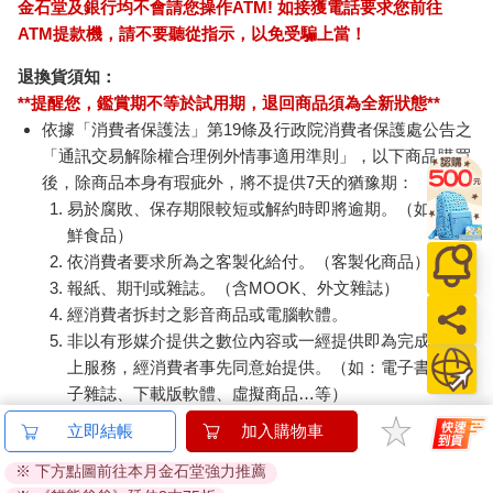
金石堂及銀行均不會請您操作ATM! 如接獲電話要求您前往
ATM提款機，請不要聽從指示，以免受騙上當！
退換貨須知：
**提醒您，鑑賞期不等於試用期，退回商品須為全新狀態**
依據「消費者保護法」第19條及行政院消費者保護處公告之
「通訊交易解除權合理例外情事適用準則」，以下商品購買
後，除商品本身有瑕疵外，將不提供7天的猶豫期：
易於腐敗、保存期限較短或解約時即將逾期。（如：生
鮮食品）
依消費者要求所為之客製化給付。（客製化商品）
報紙、期刊或雜誌。（含MOOK、外文雜誌）
經消費者拆封之影音商品或電腦軟體。
非以有形媒介提供之數位內容或一經提供即為完成之線
上服務，經消費者事先同意始提供。（如：電子書、電
子雜誌、下載版軟體、虛擬商品…等）
已拆封之個人衛生用品。（如：內衣褲、刮鬍刀、除毛
立即結帳
加入購物車
刀…等）
※ 下方點圖前往本月金石堂強力推薦
若非上列種類商品，均享有到貨7天的猶豫期（含例假