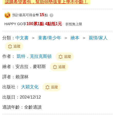
認購希望書包，幫助弱勢孩童上學不中斷！
15
預計最高可得金幣
點
?
100累1點 4點抵1元
HAPPY GO享
折抵無上限
分類：
中文書
＞
童書/青少年
＞
繪本
＞
親情/家人
追蹤
作者：
凱特．克拉克斯頓
追蹤
繪者：
安吉拉．麥耶斯
追蹤
譯者：
賴潔林
出版社：
大穎文化
追蹤
出版日：
2024/12/12
適讀年齡：
全齡適讀