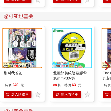
您可能也需要
別叫我爸爸
北極熊美紋遮蔽膠帶
The 
18mm×30y藍
此刻
240
63
特價
元
88
折
特價
元
特價
加入購物車
加入購物車