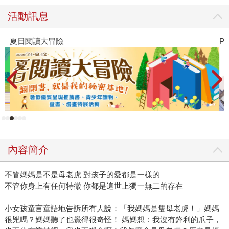
活動訊息
夏日閱讀大冒險
P
內容簡介
不管媽媽是不是母老虎 對孩子的愛都是一樣的
不管你身上有任何特徵 你都是這世上獨一無二的存在
小女孩童言童語地告訴所有人說：「我媽媽是隻母老虎！」媽媽
很兇嗎？媽媽聽了也覺得很奇怪！ 媽媽想：我沒有鋒利的爪子，