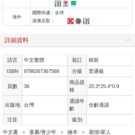
國際快遞：全球
海外
港澳店取：
詳細資料
語言
中文繁體
裝訂
精裝
ISBN
9786267367568
分級
普通級
商品規
頁數
36
20.3*25.4*0.9
格
適讀年
出版地
台灣
全齡適讀
齡
注音
級別
中文書
＞
童書/青少年
＞
繪本
＞
親情/家人