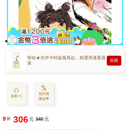
呀哈★吉伊卡哇旋風再起，精選周邊看過
加購
來
寫評價
喜歡+1
賺金幣
306
9
折
元
340
元