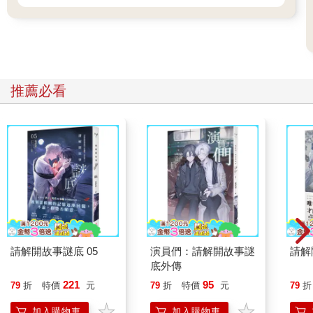
推薦必看
請解開故事謎底 05
演員們：請解開故事謎
請解
底外傳
221
95
79
折
特價
元
79
折
特價
元
79
折
加入購物車
加入購物車