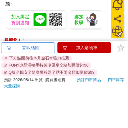
態：
提醒您！！
金石堂及銀行均不會請您操作ATM! 如接獲電話要求您前往
立即結帳
加入購物車
ATM提款機，請不要聽從指示，以免受騙上當！
※ 下方點圖前往本月金石堂強力推薦
退換貨須知：
※ FUNY冰晶渦輪手持製冷風扇全站加購價$490
**提醒您，鑑賞期不等於試用期，退回商品須為全新狀態**
※ Q版企鵝安全隨身警報器全站不限金額加購價$99
依據「消費者保護法」第19條及行政院消費者保護處公告之
預計 2026/08/14 出貨
購買後進貨
預訂門市商品
門市庫存
「通訊交易解除權合理例外情事適用準則」，以下商品購買
大量採購
後，除商品本身有瑕疵外，將不提供7天的猶豫期：
易於腐敗、保存期限較短或解約時即將逾期。（如：生
鮮食品）
依消費者要求所為之客製化給付。（客製化商品）
報紙、期刊或雜誌。（含MOOK、外文雜誌）
經消費者拆封之影音商品或電腦軟體。