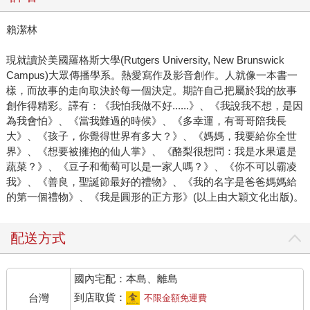
賴潔林
現就讀於美國羅格斯大學(Rutgers University, New Brunswick
Campus)大眾傳播學系。熱愛寫作及影音創作。人就像一本書一
樣，而故事的走向取決於每一個決定。期許自己把屬於我的故事
創作得精彩。譯有：《我怕我做不好......》、《我說我不想，是因
為我會怕》、《當我難過的時候》、《多幸運，有哥哥陪我長
大》、《孩子，你覺得世界有多大？》、《媽媽，我要給你全世
界》、《想要被擁抱的仙人掌》、《酪梨很想問：我是水果還是
蔬菜？》、《豆子和葡萄可以是一家人嗎？》、《你不可以霸凌
我》、《善良，聖誕節最好的禮物》、《我的名字是爸爸媽媽給
的第一個禮物》、《我是圓形的正方形》(以上由大穎文化出版)。
配送方式
國內宅配：本島、離島
到店取貨：
台灣
不限金額免運費