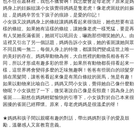
也不住在叢林裡，我也不獵食啊！我怎麼會是母老虎？原來是媽
媽身上的妊娠紋讓小女孩覺得媽媽是隻老虎！像老虎斑紋的妊娠
紋，是媽媽辛苦生下孩子的痕跡，是愛的印記！
小女孩又說媽媽身上的條紋讓媽媽看起來很強壯，她也想要有這
樣的條紋。如果她有這樣的條紋，讓她像老虎一樣兇猛，要是再
有人笑她長滿雀斑，她就可以吼回去，嚇跑那些嘲笑她的人。由
這裡又引出了另一個話題，媽媽告訴小女孩，她的雀斑讓她與眾
不同且獨一無二，每個人身上的特徵，都讓我們變成這世上唯一
的美好的存在。媽媽舉動物為例，大自然裡的動物長相各有不
同，所以才形成有趣多彩的世界，如果所有動物都長得看起來一
樣，這世界將會變得多麼的乏味無趣啊！爸爸有些斑白的頭髮穿
插在黑髮間，讓爸爸看起來像是有黑白條紋的斑馬，煞是有趣！
如果以動物來比喻自己，媽媽又問小女孩，覺得她自己像什麼動
物呢？小女孩想了一下，微笑著說自己像是長頸鹿！因為身上的
雀斑……顯然在媽媽輕鬆愉快的引導下，小女孩對於自己本來很
困擾的雀斑已經釋懷。原來，母老虎媽媽是很溫柔的呀！
★媽媽和孩子間以親暱有趣的對話，帶出媽媽對孩子的愛及鼓
勵，溫馨感人又富教育意義。