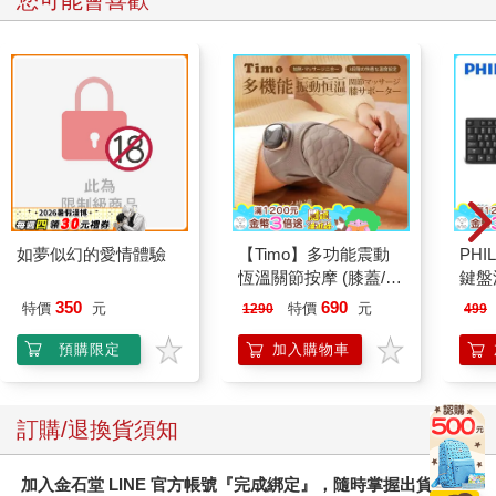
您可能會喜歡
如夢似幻的愛情體驗
【Timo】多功能震動
PHI
恆溫關節按摩 (膝蓋/
鍵盤滑
肩/手肘通用) 無線充電
350
690
特價
元
特價
元
1290
499
加熱護膝 智能震動護
膝熱敷 【單入組】
預購限定
加入購物車
訂購/退換貨須知
加入金石堂 LINE 官方帳號『完成綁定』，隨時掌握出貨動