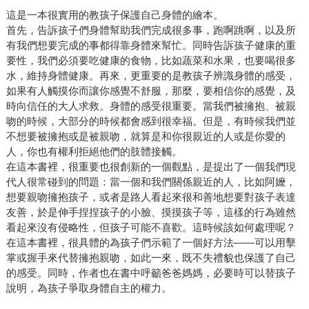
這是一本很實用的教孩子保護自己身體的繪本。
首先，告訴孩子們身體幫助我們完成很多事，跑啊跳啊，以及所
有我們想要完成的事都得靠身體來幫忙。同時告訴孩子健康的重
要性，我們必須要吃健康的食物，比如蔬菜和水果，也要喝很多
水，維持身體健康。再來，更重要的是教孩子辨識身體的感受，
如果有人觸摸你而讓你感覺不舒服，那麼，要相信你的感覺，及
時向信任的大人求救。身體的感受很重要。當我們被擁抱、被親
吻的時候，大部分的時候都會感到很幸福。但是，有時候我們並
不想要被擁抱或是被親吻，就算是和你很親近的人或是你愛的
人，你也有權利拒絕他們的肢體接觸。
在這本書裡，很重要也很創新的一個觀點，是提出了一個我們現
代人很常碰到的問題：當一個和我們關係親近的人，比如阿嬤，
想要親吻擁抱孩子，或者是路人看起來很和善地想要對孩子表達
友善，於是伸手捏捏孩子的小臉、摸摸孩子等，這樣的行為雖然
看起來沒有侵略性，但孩子可能不喜歡。這時候該如何處理呢？
在這本書裡，很具體的為孩子們示範了一個好方法——可以用擊
掌或握手來代替擁抱親吻，如此一來，既不失禮貌也保護了自己
的感受。同時，作者也在書中呼籲爸爸媽媽，必要時可以替孩子
說明，為孩子爭取身體自主的權力。