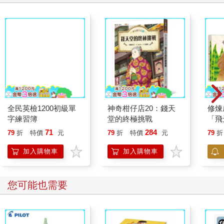
全民英檢1200初級單
字練習簿
神奇柑仔店20：錢天
修煉
堂的終極挑戰
「飛
你複
71
284
79
折
特價
元
79
折
特價
元
79
折
加入購物車
加入購物車
您可能也需要