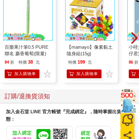
百樂果汁筆0.5 PURE
【mamayo】像素黏土
小呸
聯名 麝香葡萄(限量)
隨身組(15g)
仔君
38
199
84
折
特價
元
特價
元
86
折
加入購物車
加入購物車
訂購/退換貨須知
加入金石堂 LINE 官方帳號『完成綁定』，隨時掌握出貨動
態：