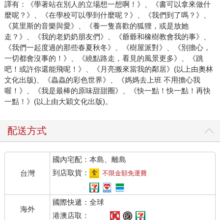
譯有：《學著站在別人的立場想一想啊！》、《書可以拿來做什
麼呢？》、《在學校可以學到什麼呢？》、《我們到了嗎？》、
《莫里斯的音樂與愛》、《養一隻喜歡的狐狸，或是放她
走？》、《我的老奶奶朋友們》、《爺爺和橡樹教會我的事》、
《我們一起度過的那些春夏秋冬》、《樹屋派對》、《別擔心，
一切都會沒事的！》、《繞點路走，看見的風景更多》、《跳
吧！或許你還能飛呢！》、《月亮搬來當我的鄰居》(以上由奧林
文化出版)、《蟲蟲的彩色世界》、《媽媽去上班 不用擔心我
喔！》、《我是最棒的原味甜甜圈》、《快一點！快一點！再快
一點！》(以上由大穎文化出版)。
配送方式
國內宅配：本島、離島
到店取貨：
台灣
不限金額免運費
國際快遞：全球
海外
港澳店取：