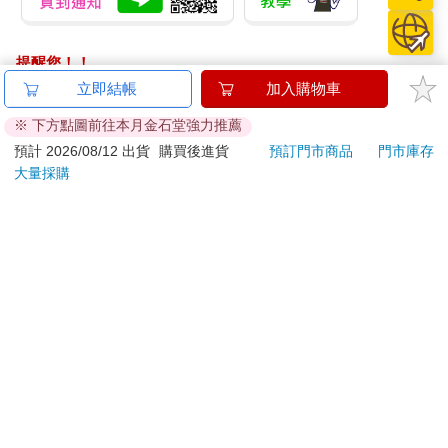
提醒您！！
金石堂及銀行均不會請您操作ATM! 如接獲電話要求您前往
立即結帳
加入購物車
ATM提款機，請不要聽從指示，以免受騙上當！
※ 下方點圖前往本月金石堂強力推薦
退換貨須知：
預計 2026/08/12 出貨
購買後進貨
預訂門市商品
門市庫存
大量採購
**提醒您，鑑賞期不等於試用期，退回商品須為全新狀態**
依據「消費者保護法」第19條及行政院消費者保護處公告之
「通訊交易解除權合理例外情事適用準則」，以下商品購買
後，除商品本身有瑕疵外，將不提供7天的猶豫期：
易於腐敗、保存期限較短或解約時即將逾期。（如：生
鮮食品）
依消費者要求所為之客製化給付。（客製化商品）
報紙、期刊或雜誌。（含MOOK、外文雜誌）
經消費者拆封之影音商品或電腦軟體。
非以有形媒介提供之數位內容或一經提供即為完成之線
上服務，經消費者事先同意始提供。（如：電子書、電
子雜誌、下載版軟體、虛擬商品…等）