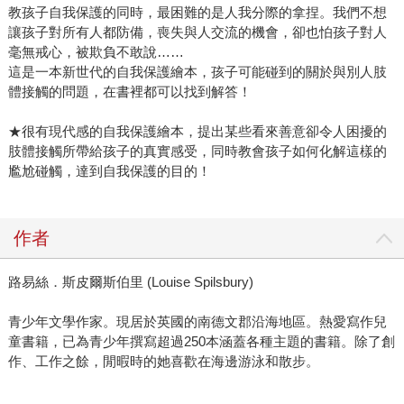
教孩子自我保護的同時，最困難的是人我分際的拿捏。我們不想
讓孩子對所有人都防備，喪失與人交流的機會，卻也怕孩子對人
毫無戒心，被欺負不敢說……
這是一本新世代的自我保護繪本，孩子可能碰到的關於與別人肢
體接觸的問題，在書裡都可以找到解答！
★很有現代感的自我保護繪本，提出某些看來善意卻令人困擾的
肢體接觸所帶給孩子的真實感受，同時教會孩子如何化解這樣的
尷尬碰觸，達到自我保護的目的！
作者
路易絲．斯皮爾斯伯里 (Louise Spilsbury)
青少年文學作家。現居於英國的南德文郡沿海地區。熱愛寫作兒
童書籍，已為青少年撰寫超過250本涵蓋各種主題的書籍。除了創
作、工作之餘，閒暇時的她喜歡在海邊游泳和散步。