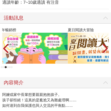
適讀年齡：
7~10歲適讀 有注音
活動訊息
夏日閱讀大冒險
P
內容簡介
阿嬤或家中長輩想要親親抱抱孩子。
孩子卻拒絕！這真的是尷尬又為難處理啊……
如何達到自我保護也與人交流的平衡點……