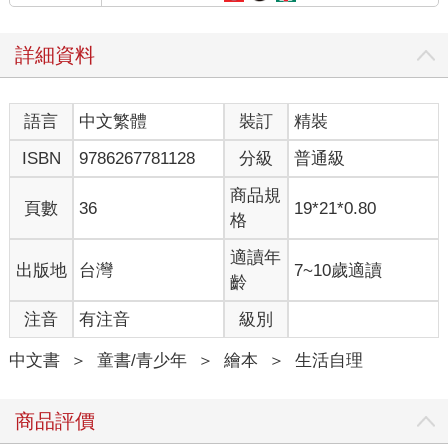
詳細資料
語言
中文繁體
裝訂
精裝
ISBN
9786267781128
分級
普通級
商品規
頁數
36
19*21*0.80
格
適讀年
出版地
台灣
7~10歲適讀
齡
注音
有注音
級別
中文書
＞
童書/青少年
＞
繪本
＞
生活自理
商品評價