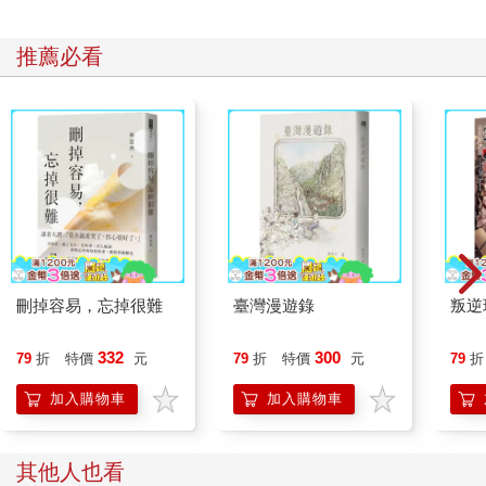
推薦必看
刪掉容易，忘掉很難
臺灣漫遊錄
叛逆
332
300
79
折
特價
元
79
折
特價
元
79
折
加入購物車
加入購物車
其他人也看