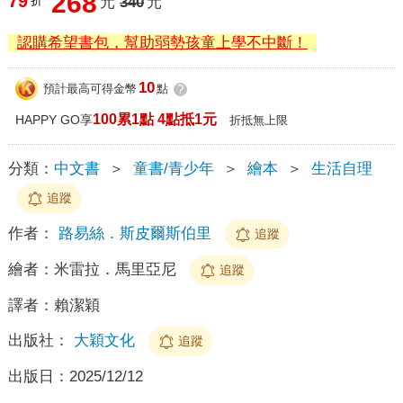
268
79
折
元
340
元
認購希望書包，幫助弱勢孩童上學不中斷！
10
預計最高可得金幣
點
?
100累1點 4點抵1元
HAPPY GO享
折抵無上限
分類：
中文書
＞
童書/青少年
＞
繪本
＞
生活自理
追蹤
作者：
路易絲．斯皮爾斯伯里
追蹤
繪者：
米雷拉．馬里亞尼
追蹤
譯者：
賴潔穎
出版社：
大穎文化
追蹤
出版日：
2025/12/12