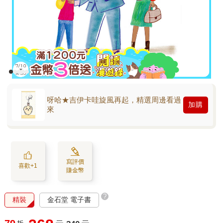
呀哈★吉伊卡哇旋風再起，精選周邊看過
加購
來
寫評價
喜歡+1
賺金幣
?
精裝
金石堂 電子書