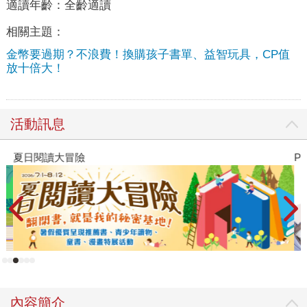
適讀年齡：
全齡適讀
相關主題：
金幣要過期？不浪費！換購孩子書單、益智玩具，CP值
放十倍大！
活動訊息
夏日閱讀大冒險
P
內容簡介