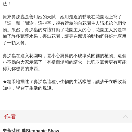
法！
原來鼻涕蟲是善用她的天賦，她用走過的黏液在花園地上寫了
「請」和「謝謝」這些字，很有禮貌的向花園主人請求給他們食
物。果然，鼻涕蟲的有禮打動了花園主人的心，花園主人於是準
備了許多蔬菜水果，丟出花園，讓等在那邊的動物們好好地享用
了一頓大餐。
鼻涕蟲在進入花園時，還小心翼翼的不破壞菜圃裡的植物。這個
小不點向大家示範了「有禮而溫和的請求」比強取豪奪更有可能
得到你想要的東西。
★精采地描述了鼻涕蟲這種小生物的生活樣態，讓孩子在吸收新
知中，學習了生活的規矩。
作者
史蒂芬妮
‧
蕭
Stephanie Shaw