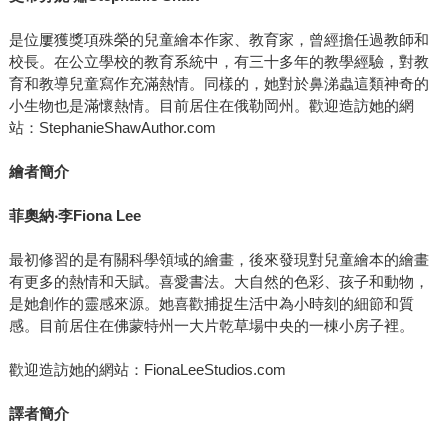
是位屢獲獎項殊榮的兒童繪本作家、教育家，曾經擔任過教師和
校長。在公立學校的教育系統中，有三十多年的教學經驗，對教
育和教導兒童寫作充滿熱情。同樣的，她對於鼻涕蟲這類神奇的
小生物也是滿懷熱情。目前居住在俄勒岡州。歡迎造訪她的網
站：StephanieShawAuthor.com
繪者簡介
菲奧納
‧
李
Fiona Lee
最初修習的是有關科學領域的繪畫，後來發現對兒童繪本的繪畫
有更多的熱情和天賦。喜愛書法。大自然的色彩、孩子和動物，
是她創作的靈感來源。她喜歡捕捉生活中為小時刻的細節和質
感。目前居住在佛蒙特州一大片乾草場中央的一棟小房子裡。
歡迎造訪她的網站：FionaLeeStudios.com
譯者簡介