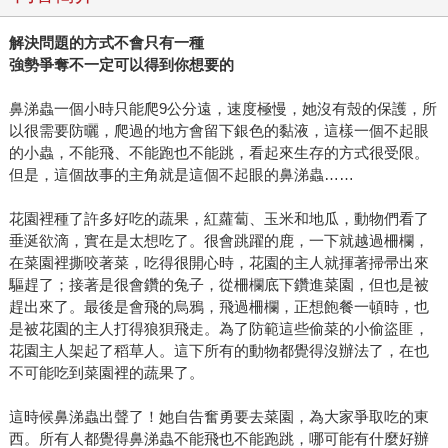
解決問題的方式不會只有一種
強勢爭奪不一定可以得到你想要的
鼻涕蟲一個小時只能爬9公分遠，速度極慢，她沒有殼的保護，所
以很需要防曬，爬過的地方會留下銀色的黏液，這樣一個不起眼
的小蟲，不能飛、不能跑也不能跳，看起來生存的方式很受限。
但是，這個故事的主角就是這個不起眼的鼻涕蟲……
花園裡種了許多好吃的蔬果，紅蘿蔔、玉米和地瓜，動物們看了
垂涎欲滴，實在是太想吃了。很會跳躍的鹿，一下就越過柵欄，
在菜園裡撕咬著菜，吃得很開心時，花園的主人就揮著掃帚出來
驅趕了；接著是很會鑽的兔子，從柵欄底下鑽進菜園，但也是被
趕出來了。最後是會飛的烏鴉，飛過柵欄，正想飽餐一頓時，也
是被花園的主人打得狼狽飛走。為了防範這些偷菜的小偷盜匪，
花園主人架起了稻草人。這下所有的動物都覺得沒辦法了，在也
不可能吃到菜園裡的蔬果了。
這時候鼻涕蟲出聲了！她自告奮勇要去菜園，為大家爭取吃的東
西。所有人都覺得鼻涕蟲不能飛也不能跑跳，哪可能有什麼好辦