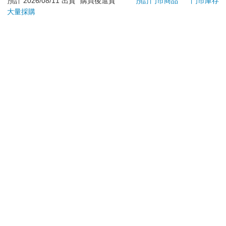
預計 2026/08/11 出貨
購買後進貨
預訂門市商品
門市庫存
大量採購
**提醒您，鑑賞期不等於試用期，退回商品須為全新狀態**
依據「消費者保護法」第19條及行政院消費者保護處公告之
「通訊交易解除權合理例外情事適用準則」，以下商品購買
後，除商品本身有瑕疵外，將不提供7天的猶豫期：
易於腐敗、保存期限較短或解約時即將逾期。（如：生
鮮食品）
依消費者要求所為之客製化給付。（客製化商品）
報紙、期刊或雜誌。（含MOOK、外文雜誌）
經消費者拆封之影音商品或電腦軟體。
非以有形媒介提供之數位內容或一經提供即為完成之線
上服務，經消費者事先同意始提供。（如：電子書、電
子雜誌、下載版軟體、虛擬商品…等）
已拆封之個人衛生用品。（如：內衣褲、刮鬍刀、除毛
刀…等）
若非上列種類商品，均享有到貨7天的猶豫期（含例假
日）。
辦理退換貨時，商品（組合商品恕無法接受單獨退貨）必須
是您收到商品時的原始狀態（包含商品本體、配件、贈品、