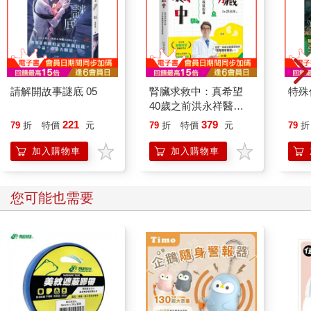
請解開故事謎底 05
腎臟求救中：真希望
特殊傳
40歲之前洪永祥醫師
就告訴我這些事
221
379
79
折
特價
元
79
折
特價
元
79
折
加入購物車
加入購物車
您可能也需要