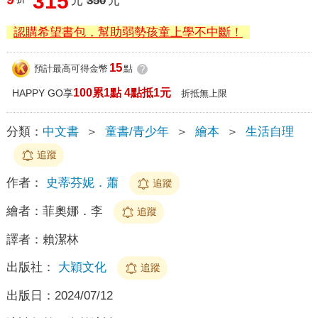
315
元
350
元
認購希望書包，幫助弱勢孩童上學不中斷！
15
預計最高可得金幣
點
?
100累1點 4點抵1元
HAPPY GO享
折抵無上限
分類：
中文書
＞
童書/青少年
＞
繪本
＞
生活自理
追蹤
作者：
史蒂芬妮．蕭
追蹤
繪者：
菲奧娜．李
追蹤
譯者：
賴潔林
出版社：
大穎文化
追蹤
出版日：
2024/07/12