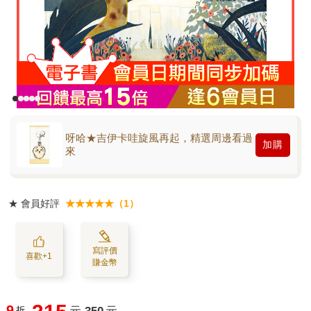
呀哈★吉伊卡哇旋風再起，精選周邊看過
加購
來
★
會員好評
★★★★★（1）
寫評價
喜歡+1
賺金幣
9
折