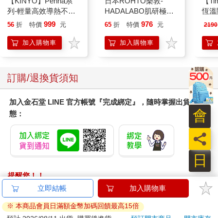
【KINYO】Penna系
日本ROHTO樂敦-
【T
列-輕量高效導熱不沾
HADALABO肌研極潤
恆溫
平煎鍋30cm
金緻7重玻尿酸高效保
肩/
999
976
56
折
特價
元
65
折
特價
元
2190
濕潤澤特濃精華乳液
加熱
140ml/金瓶(Premium
膝熱
加入購物車
加入購物車
臉部肌膚護理乳霜,素
顏保養乾肌水凝乳)
訂購/退換貨須知
加入金石堂 LINE 官方帳號『完成綁定』，隨時掌握出貨動
會
態：
員
日
提醒您！！
金石堂及銀行均不會請您操作ATM! 如接獲電話要求您前往
立即結帳
加入購物車
ATM提款機，請不要聽從指示，以免受騙上當！
※ 本商品會員日滿額金幣加碼回饋最高15倍
退換貨須知：