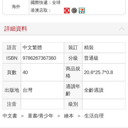
國際快遞：全球
海外
港澳店取：
詳細資料
語言
中文繁體
裝訂
精裝
ISBN
9786267367360
分級
普通級
商品規
頁數
40
20.6*25.7*0.8
格
適讀年
出版地
台灣
全齡適讀
齡
注音
級別
中文書
＞
童書/青少年
＞
繪本
＞
生活自理