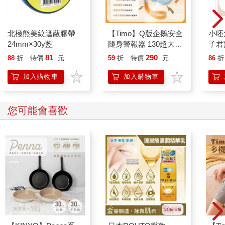
北極熊美紋遮蔽膠帶
【Timo】Q版企鵝安全
小呸
24mm×30y藍
隨身警報器 130超大分
子君
貝企鵝警報器 造型隨
81
290
88
折
特價
元
59
折
特價
元
86
折
身安全防狼神器
加入購物車
加入購物車
您可能會喜歡