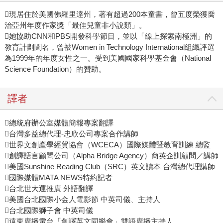
現居住於美國佛羅里達州，著有超過200本童書，曾五度榮獲喬
治亞州年度作家獎「最佳兒童非小說類」。
她協助CNN和PBS開發科學節目，並以「線上探索南極洲」的
教育計劃聞名，曾被Women in Technology International組織評選
為1999年的年度女性之一。受到美國國家科學基金會（National
Science Foundation）的贊助。
譯者
總統府辦公室媒體簡報專案翻譯
台灣多益總代理-忠欣公司專案合作講師
世界文創產學經貿協會（WCECA）國際媒體暨教育訓練 總監
創譯語言顧問公司（Alpha Bridge Agency）商英企訓顧問／講師
美國Sunshine Reading Club（SRC）英文讀本 台灣總代理講師
國際媒體MATA NEWS特約記者
台北世大運推廣 外語翻譯
美國台北國際小金人電影節 中英司儀、主持人
台北國際獅子會 中英司儀
遠東廣播電台「創譯英文同樂會」雙語廣播主持人