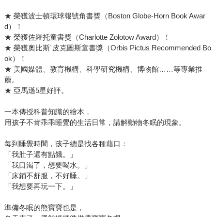
★ 榮獲波士頓環球報號角書獎（Boston Globe-Horn Book Awar
d）！
★ 榮獲佐羅托童書獎（Charlotte Zolotow Award）！
★ 榮獲奧比斯˙皮克圖斯童書獎（Orbis Pictus Recommended Bo
ok）！
★ 美國媒體、教育機構、科學研究機構、博物館……等專業推
薦。
★ 亞馬遜5星好評。
一本傳授科普知識的繪本，
用孩子不肯乖乖睡覺的生活日常，講解動物冬眠的現象。
每到睡覺時間，孩子總是找各種藉口：
「我肚子還有點餓。」
「我口渴了，想要喝水。」
「床鋪不舒服，不好睡。」
「我想要再玩一下。」
準備冬眠的熊寶寶也是，