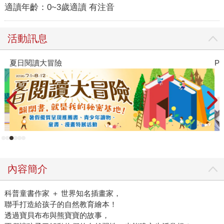
適讀年齡：
0~3歲適讀 有注音
活動訊息
夏日閱讀大冒險
P
內容簡介
科普童書作家 ＋ 世界知名插畫家，
聯手打造給孩子的自然教育繪本！
透過寶貝布布與熊寶寶的故事，