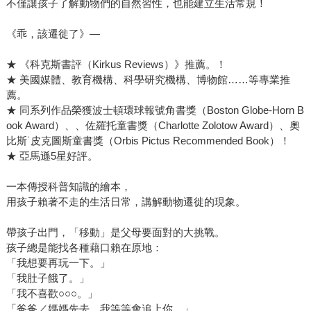
不僅讓孩子了解動物們的自然習性，也能建立生活常規！
《乖，該遷徙了》—
★ 《科克斯書評（Kirkus Reviews）》推薦。！
★ 美國媒體、教育機構、科學研究機構、博物館……等專業推
薦。
★ 同系列作品榮獲波士頓環球報號角書獎（Boston Globe-Horn B
ook Award）、、佐羅托童書獎（Charlotte Zolotow Award）、奧
比斯˙皮克圖斯童書獎（Orbis Pictus Recommended Book）！
★ 亞馬遜5星好評。
一本傳授科普知識的繪本，
用孩子賴著不走的生活日常，講解動物遷徙的現象。
帶孩子出門，「移動」是父母要面對的大挑戰。
孩子總是能找各種藉口賴在原地：
「我想要再玩一下。」
「我肚子餓了。」
「我不喜歡○○○。」
「爸爸／媽媽先去，我等等會追上你。」