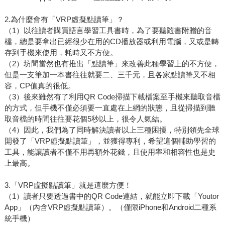
2.為什麼會有「VRP虛擬點讀筆」？
（1）以往讀者購買語言學習工具書時，為了要聽隨書附贈的音
檔，總是要拿出已經很少在用的CD播放器或利用電腦，又或是轉
存到手機來使用，耗時又不方便。
（2）坊間當然也有推出「點讀筆」來改善此種學習上的不方便，
但是一支筆加一本書往往就要二、三千元，且各家點讀筆又不相
容，CP值真的很低。
（3）後來雖然有了利用QR Code掃描下載檔案至手機來聽取音檔
的方式，但手機不僅必須要一直處在上網的狀態，且從掃描到聽
取音檔的時間往往要花個5秒以上，很令人氣結。
（4）因此，我們為了同時解決讀者以上三種困擾，特別領先全球
開發了「VRP虛擬點讀筆」，並獲得專利，希望這個輔助學習的
工具，能讓讀者不僅不用再額外花錢，且使用率和相容性也是史
上最高。
3.「VRP虛擬點讀筆」就是這麼方便！
（1）讀者只要透過書中的QR Code連結，就能立即下載「Youtor
App」（內含VRP虛擬點讀筆）。（僅限iPhone和Android二種系
統手機）