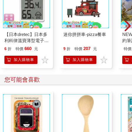
【日本dretec】日本多
迷你拼拼車-pizza餐車
NE
利科律溫寶薄型電子溫
約筆
濕度計-白色-可掛式
660
207
6
折
特價
元
9
折
特價
元
特價
(O-449WT)
加入購物車
加入購物車
您可能會喜歡