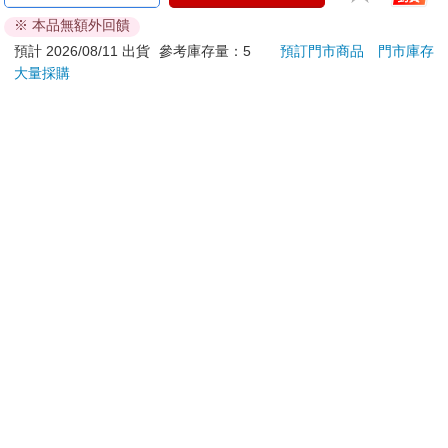
ATM提款機，請不要聽從指示，以免受騙上當！
※ 本品無額外回饋
退換貨須知：
預計 2026/08/11 出貨
參考庫存量：5
預訂門市商品
門市庫存
大量採購
**提醒您，鑑賞期不等於試用期，退回商品須為全新狀態**
依據「消費者保護法」第19條及行政院消費者保護處公告之
「通訊交易解除權合理例外情事適用準則」，以下商品購買
後，除商品本身有瑕疵外，將不提供7天的猶豫期：
易於腐敗、保存期限較短或解約時即將逾期。（如：生
鮮食品）
依消費者要求所為之客製化給付。（客製化商品）
報紙、期刊或雜誌。（含MOOK、外文雜誌）
經消費者拆封之影音商品或電腦軟體。
非以有形媒介提供之數位內容或一經提供即為完成之線
上服務，經消費者事先同意始提供。（如：電子書、電
子雜誌、下載版軟體、虛擬商品…等）
已拆封之個人衛生用品。（如：內衣褲、刮鬍刀、除毛
刀…等）
若非上列種類商品，均享有到貨7天的猶豫期（含例假
日）。