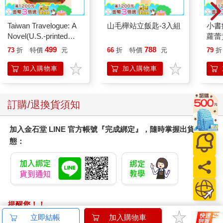
Taiwan Travelogue: A
山毛櫸站立飯匙-3入組
小書
Novel(U.S.-printed
蘿蕾
edition)
499
788
73
折
特價
元
66
折
特價
元
79
折
加入購物車
加入購物車
訂購/退換貨須知
加入金石堂 LINE 官方帳號『完成綁定』，隨時掌握出貨動
態：
提醒您！！
金石堂及銀行均不會請您操作ATM! 如接獲電話要求您前往
立即結帳
加入購物車