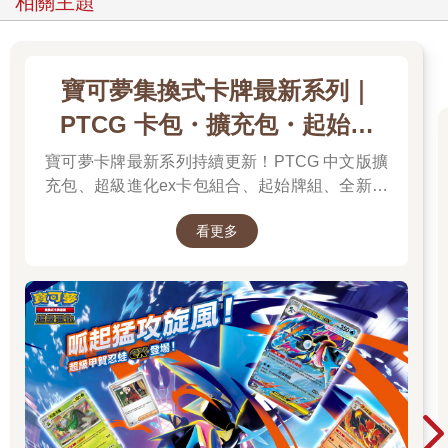
相關主題
寶可夢集換式卡牌最新系列｜
PTCG 卡包・擴充包・起始牌
組．最新卡牌＆組合一次看
寶可夢卡牌最新系列持續更新！PTCG 中文版擴
充包、超級進化ex卡包組合、起始牌組、全新周
邊一次彙整，新彈上市不漏接，快速找到你要的
看更多
寶可夢卡牌！