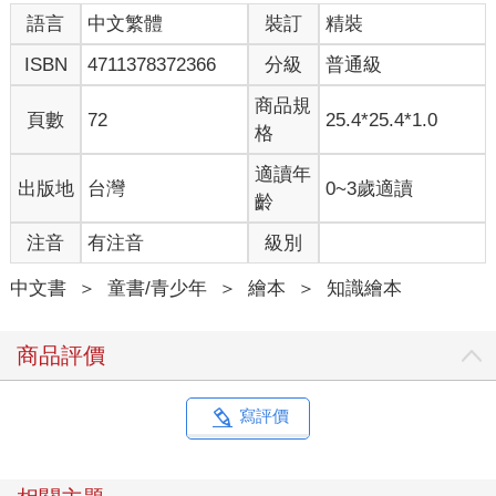
語言
中文繁體
裝訂
精裝
ISBN
4711378372366
分級
普通級
商品規
頁數
72
25.4*25.4*1.0
格
適讀年
出版地
台灣
0~3歲適讀
齡
注音
有注音
級別
中文書
＞
童書/青少年
＞
繪本
＞
知識繪本
商品評價
寫評價