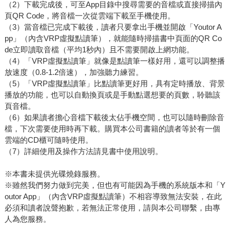
（2）下載完成後，可至App目錄中搜尋需要的音檔或直接掃描內
頁QR Code，將音檔一次從雲端下載至手機使用。
（3）當音檔已完成下載後，讀者只要拿出手機並開啟「Youtor A
pp」（內含VRP虛擬點讀筆），就能隨時掃描書中頁面的QR Co
de立即讀取音檔（平均1秒內）且不需要開啟上網功能。
（4）「VRP虛擬點讀筆」就像是點讀筆一樣好用，還可以調整播
放速度（0.8-1.2倍速），加強聽力練習。
（5）「VRP虛擬點讀筆」比點讀筆更好用，具有定時播放、背景
播放的功能，也可以自動換頁或是手動點選想要的頁數，聆聽該
頁音檔。
（6）如果讀者擔心音檔下載後太佔手機空間，也可以隨時刪除音
檔，下次需要使用時再下載。購買本公司書籍的讀者等於有一個
雲端的CD櫃可隨時使用。
（7）詳細使用及操作方法請見書中使用說明。
※本書未提供光碟燒錄服務。
※雖然我們努力做到完美，但也有可能因為手機的系統版本和「Y
outor App」（內含VRP虛擬點讀筆）不相容導致無法安裝，在此
必須和讀者說聲抱歉，若無法正常使用，請與本公司聯繫，由專
人為您服務。