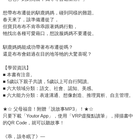
想帶布布遷徙的馴鹿媽媽，碰到同樣的難題。
春天來了，該準備遷徙了，
但寶貝布布不肯乖乖跟著媽媽行動，
牠找出各種可愛藉口，想說服媽媽不要遷徙。
馴鹿媽媽能成功帶著布布遷徙嗎？
還是布布會錯過在目的地等牠的大驚喜呢？
【學習資訊】
■ 本書有注音。
■ 5歲以下親子共讀，5歲以上可自行閱讀。
■ 六大領域分類：語文、社會、認知、美感。
■ 六大能力分類：表達溝通、想像創造、推理賞析、自主管理。
★☆ 父母福音！附贈「說故事MP3」！★☆
只要下載「Youtor App」，使用「VRP虛擬點讀筆」，掃描書中
的QR Code，就可以聽故事！
《乖，該冬眠了》—