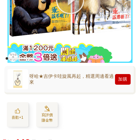
呀哈★吉伊卡哇旋風再起，精選周邊看過
加購
來
寫評價
喜歡+1
賺金幣