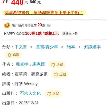
448
7
折
元
640
元
認購希望書包，幫助弱勢孩童上學不中斷！
20
預計最高可得金幣
點
?
100累1點 4點抵1元
HAPPY GO享
折抵無上限
分類：
中文書
＞
童書/青少年
＞
繪本
＞
知識繪本
追蹤
作者：
珊卓拉．馬克爾
追蹤
繪者：
霍華德．麥克威廉
追蹤
譯者：
許皓 Wesley
出版社：
不求人文化
追蹤
出版日：
2025/12/31