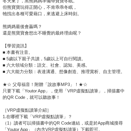
冬天來了，黑熊媽媽準備帶寶寶冬眠。
但熊寶寶玩得正開心，不肯乖乖冬眠，
牠找出各種可愛藉口，來逃避上床時刻。
熊媽媽最後會贏嗎？
還是熊寶寶會想出不睡覺的最終理由呢？
【學習資訊】
■ 本書有注音。
■ 5歲以下親子共讀，5歲以上可自行閱讀。
■ 六大領域分類：語文、社會、認知、美感。
■ 六大能力分類：表達溝通、想像創造、推理賞析、自主管理。
★☆ 父母福音！附贈「說故事MP3」！★☆
只要下載「Youtor App」，使用「VRP虛擬點讀筆」，掃描書中
的QR Code，就可以聽故事！
［VRP虛擬點讀筆介紹］
1.在哪裡下載「VRP虛擬點讀筆」？
（1）讀者可以掃描書中的QR Code連結，或是於App商城搜尋
「Youtor App」（內含VRP虛擬點讀筆）下載即可。