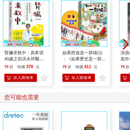
腎臟求救中：真希望
如果西遊是一群喵(1)
演員
40歲之前洪永祥醫師
：《如果歷史是一群
底外
就告訴我這些事
喵》作者最新力作，附
379
411
79
折
特價
元
79
折
特價
元
79
折
【首卷特典】拉頁
加入購物車
加入購物車
您可能也需要