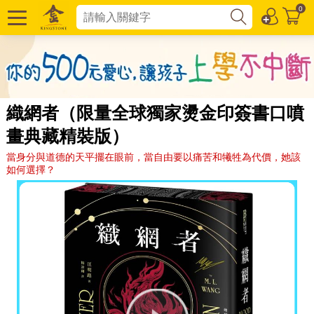
0
織網者（限量全球獨家燙金印簽書口噴
畫典藏精裝版）
當身分與道德的天平擺在眼前，當自由要以痛苦和犧牲為代價，她該
如何選擇？