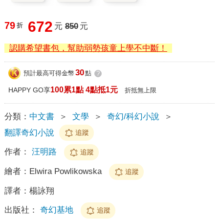
672
79
折
元
850
元
認購希望書包，幫助弱勢孩童上學不中斷！
30
預計最高可得金幣
點
?
100累1點 4點抵1元
HAPPY GO享
折抵無上限
分類：
中文書
＞
文學
＞
奇幻/科幻小說
＞
翻譯奇幻小說
追蹤
作者：
汪明路
追蹤
繪者：
Elwira Powlikowska
追蹤
譯者：
楊詠翔
出版社：
奇幻基地
追蹤