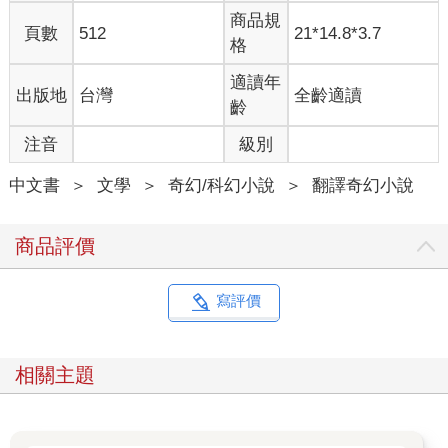
園，卻是存活下來的機會。魔法光罩在那座金屬大都會四周閃閃
商品規
頁數
512
21*14.8*3.7
發亮，形成一座穹頂，從西邊高聳得彷彿能噬日的山脈，一路延
格
伸至東邊較矮的丘陵。這道魔法的明亮傑作，保護裡頭的人免於
凜冬及「惡光」的侵襲，也就是將凱多內人推往滅族邊緣的罪魁
適讀年
出版地
台灣
全齡適讀
禍首。
齡
「你準備好了嗎？」阿拉斯問。這就是那種他最愛問的白癡問
注音
級別
題。
「沒有。」托米爾試圖讓自己聽起來不像被姊夫激怒，可是說真
中文書
＞
文學
＞
奇幻/科幻小說
＞
翻譯奇幻小說
的，面臨幾乎確鑿無疑、必定會來臨的死亡，一個人究竟要怎樣
才算準備好？即便面對的不是死亡，那也是浩瀚無邊的未知。關
恩平原是托米爾此生唯一認識的母親，儘管殘暴，但只要願意靜
商品評價
下心來聆聽和學習其中種種奧祕，依然有辦法理解。而他注視著
對岸的城市，心中卻無法接受這個概念──安全竟有可能棲居於光
罩那一側，令人無法理解的魔法之下。
寫評價
梅娃伸出手捏了捏托米爾的手，她的手勁一如既往令人心安，就
像兒時他做了噩夢，夢見張著血盆大口的狼群因而哭著找她一
樣。他好想脫下鹿皮連指手套，好好握住她的手，說不定這是最
相關主題
後一次。但凱多內人有一種不言自明的默契，永遠不會輕易道
別。因為他們想保持信念，相信所有人都能活著看見日出，無論
那有多麼不理性。