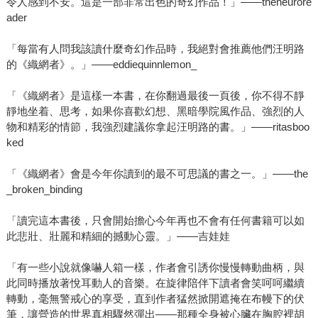
令人感到不安。這是一部非常出色的奇幻作品！」——theneurore
ader
「每當有人問我該讀什麼奇幻作品時，我絕對會推薦他們汪明路
的《織網者》。」——eddiequinnlemon_
「《織網者》是這樣一本書，在你翻過最後一頁後，你不得不靜
靜地坐着、思考，如果你喜歡幻想、黑暗學院風作品、強烈的人
物和精彩的情節，我強烈建議你拿起汪明路的書。」——ritasboo
ked
「《織網者》會是今年你讀到的最不可思議的書之一。」——the
_broken_binding
「讀完這本書後，只會開始擔心今年再也不會有任何書籍可以如
此悲壯、壯麗和精細的撼動心靈。」——吉娃娃
「有一些小說就像嚇人箱一樣，作者會引誘你慢慢轉動曲柄，與
此同時播放著悅耳動人的音樂。在旋律陪伴下讀者會笑呵呵繼續
轉動，毫無警戒心的享受，直到作者猛然掀開遮掩在布幔下的伏
筆，讓營造的世界真相驟然彈出——那種全身被心臟在胸腔裡胡