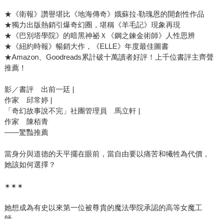
中。儘管《織網者》的骨幹是對於善惡、權力與社會價值的
★《衛報》讚譽堪比《地海傳奇》娥蘇拉‧勒瑰恩的開創性作品
探討，但就如《紐約時報》和《衛報》的讚譽，本書依然是
★獨力出版熱銷引爆奇幻圈，堪稱《羊毛記》現象再現
場「令人忍不住狼吞虎嚥的閱讀盛宴」，勘與娥蘇拉．勒瑰
★《巴別塔學院》的暗黑神祕Ｘ《鋼之鍊金術師》人性思辨
恩的開創性作品相媲美。新穎獨特的魔法系統──在學院研習
★《紐約時報》暢銷大作，《ELLE》年度最佳圖書
的魔工師們以鍵盤敲打咒文、自異界汲取魔法作為動力，維
★Amazon、Goodreads累計破十萬讀者好評！上千位書評主齊聲
護電燈、爐灶、工廠與火車等現代化建設。與揮揮魔杖就能
推薦！
變出物品的巫師相比，魔工師更像是存在生活中的工程師，
影／書評 出前一廷 |
這種在奇幻帶有真實感的巧妙設計，彷彿將人引領進一個與
作家 邱常婷 |
現實相對的平行世界，並在最終提出犀利卻值得深省的探
「奇幻故事說不完」社團管理員 馬立軒 |
問： 「如果我們的世界和提蘭一樣，你覺得自己會是好人
作家 陳栢青
嗎？」
——驚豔推薦
當身分與道德的天平擺在眼前，當自由要以痛苦和犧牲為代價，
她該如何選擇？
✴✴✴
她想成為有史以來第一位被尊貴的魔法學院承認的高等女魔工
師，