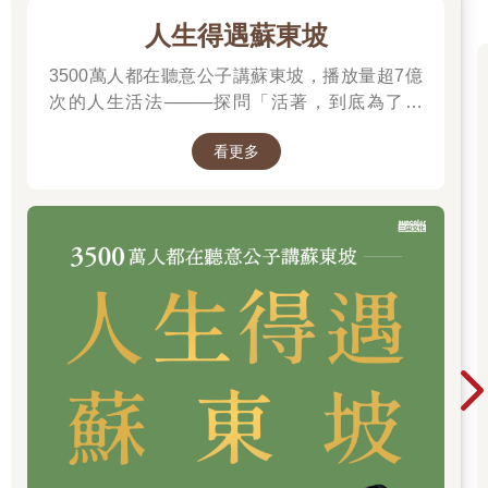
「托米爾，」梅娃的聲音帶著點柔和的自信，彷彿能一眼穿透他
鎮靜沉著之下的種種疑慮。「值得走的路途永遠不會是近路。」
人生得遇蘇東坡
這是老獵人的智慧──追蹤、獵捕大型獵物，往往會耗費漫長時
3500萬人都在聽意公子講蘇東坡，播放量超7億
日。不過接下來她說的，則是只有像梅娃這樣的姊姊才能給予的
某種抽象智慧。「你知道我們奔跑並不是為了逃離毀滅，而是在
次的人生活法────探問「活著，到底為了什
奔向希望。」
麼？」────
這時，梅娃和阿拉斯的女兒在父親肩頭咕噥起夢話。梅娃握著托
看更多
米爾的手又緊了些，洩漏出她的焦慮不安。
「卡菈會沒事的，」做為回報，托米爾也想讓姊姊安心。「別的
不說，畢竟阿拉斯很擅長逃跑。」
「這是在偷偷嘲諷我的智商嗎？」阿拉斯朝托米爾揚起一邊濃密
的紅眉。
「這算偷偷嗎？」
「我敢發誓，小老弟，要是我女兒沒在睡覺的話，我一定會痛扁
你一頓。」
「我知道啊，」托米爾朝身材魁梧的姊夫一笑。「不然你以為我
幹嘛等到她睡著才說？」
這番對話實在很蠢，但還是讓梅娃笑了出來。重要的事物不過如
此：他們一家人在這片湖濱上共度的最後時光是如此溫暖。
「時間差不多了。」瑟莎長老橡樹般粗嗄的聲音壓過族人的竊竊
私語。「讓你們兩腿的血液循環循環吧。」