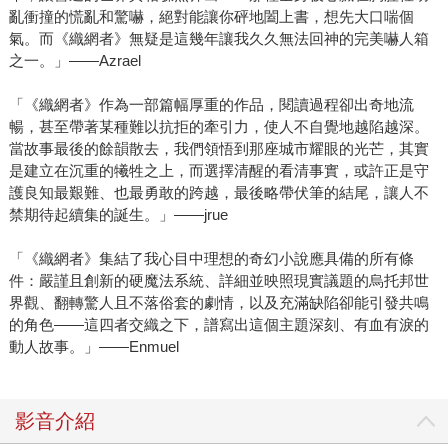
亂衝撞的慌亂和驚嚇，絕對能讓你砰地闔上書，想先大口喘個
氣。而《織網者》無疑是這幾年讓我久久無法回神的完美嚇人箱
之一。」——Azrael
「《織網者》作為一部篇幅厚重的作品，閱讀過程卻出奇地流
暢，甚至帶著某種難以抗拒的牽引力，使人不自覺地越陷越深。
當故事最後的餘韻散去，我們領悟到那座城市耀眼的光芒，其實
是建立在沉重的犧牲之上，而選擇清醒的看清事實，或許正是守
護良知最艱難、也最勇敢的跨越，最後略帶伏筆的結尾，讓人不
禁期待起續集的誕生。」——jrue
「《織網者》集結了我心目中理想的奇幻小說應具備的所有條
件：嚴謹且創新的硬魔法系統、詳細並映照現實議題的烏托邦世
界觀、翻轉驚人且不落俗套的劇情，以及充滿缺陷卻能引發共鳴
的角色——這四者交織之下，譜寫出這個主題深刻、有血有淚的
動人故事。」——Enmuel
影音介紹