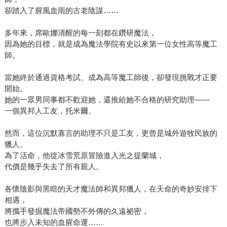
卻踏入了腥風血雨的古老陰謀……
多年來，席歐娜清醒的每一刻都在鑽研魔法，
因為她的目標，就是成為魔法學院有史以來第一位女性高等魔工
師。
當她終於通過資格考試、成為高等魔工師後，卻發現挑戰才正要
開始。
她的一眾男同事都不歡迎她，還推給她不合格的研究助理——
一個異邦人工友，托米爾。
然而，這位沉默寡言的助理不只是工友，更曾是城外遊牧民族的
獵人。
為了活命，他從冰雪荒原冒險進入光之提蘭城，
代價是幾乎失去了所有親人。
各懷陰影與黑暗的天才魔法師和異邦獵人，在天命的奇妙安排下
相遇，
將攜手發掘魔法帝國勢不外傳的久遠祕密，
也將步入未知的血腥命運……