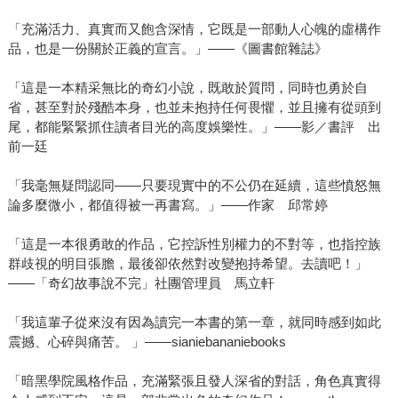
「充滿活力、真實而又飽含深情，它既是一部動人心魄的虛構作
品，也是一份關於正義的宣言。」——《圖書館雜誌》
「這是一本精采無比的奇幻小說，既敢於質問，同時也勇於自
省，甚至對於殘酷本身，也並未抱持任何畏懼，並且擁有從頭到
尾，都能緊緊抓住讀者目光的高度娛樂性。」——影／書評 出
前一廷
「我毫無疑問認同——只要現實中的不公仍在延續，這些憤怒無
論多麼微小，都值得被一再書寫。」——作家 邱常婷
「這是一本很勇敢的作品，它控訴性別權力的不對等，也指控族
群歧視的明目張膽，最後卻依然對改變抱持希望。去讀吧！」
——「奇幻故事說不完」社團管理員 馬立軒
「我這輩子從來沒有因為讀完一本書的第一章，就同時感到如此
震撼、心碎與痛苦。 」——sianiebananiebooks
「暗黑學院風格作品，充滿緊張且發人深省的對話，角色真實得