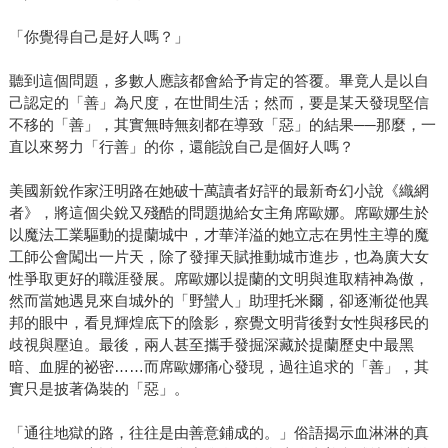
「你覺得自己是好人嗎？」
聽到這個問題，多數人應該都會給予肯定的答覆。畢竟人是以自
己認定的「善」為尺度，在世間生活；然而，要是某天發現堅信
不移的「善」，其實無時無刻都在導致「惡」的結果──那麼，一
直以來努力「行善」的你，還能說自己是個好人嗎？
美國新銳作家汪明路在她破十萬讀者好評的最新奇幻小說《織網
者》，將這個尖銳又殘酷的問題拋給女主角席歐娜。席歐娜生於
以魔法工業驅動的提蘭城中，才華洋溢的她立志在男性主導的魔
工師公會闖出一片天，除了發揮天賦推動城市進步，也為廣大女
性爭取更好的職涯發展。席歐娜以提蘭的文明與進取精神為傲，
然而當她遇見來自城外的「野蠻人」助理托米爾，卻逐漸從他異
邦的眼中，看見輝煌底下的陰影，察覺文明背後對女性與移民的
歧視與壓迫。最後，兩人甚至攜手發掘深藏於提蘭歷史中最黑
暗、血腥的祕密……而席歐娜痛心發現，過往追求的「善」，其
實只是披著偽裝的「惡」。
「通往地獄的路，往往是由善意鋪成的。」俗語揭示血淋淋的真