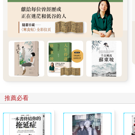
「記得留下身上所有工具和武器，」拜延補充。「那只是平添重
量而已。」
托米爾聽命行事，卸下他的弓和箭，擺在雪地上，但光是手離開
武器這個簡單的動作，就比料想得還更困難。千年來，凱多內人
皆以精湛的獵手自居，丟下自己的弓和矛，感覺像是最終的認
輸，表示他們已不再是祖先那般的頂級掠食者。
「動身吧。」拜延在湖濱走動，將病懨懨和昏昏欲睡的人拉起。
「今晚不會再降溫了，對岸較暖處的冰層唯一厚實到可通過的時
機只有現在。」
一線陽光重新露頭，和光罩散發的溫暖勾結，使得平原及提蘭城
之間的湖冰變薄，夏季熱氣最終將融化山腳處阻礙通行的積雪，
開啟通往提蘭的陸路。走陸路會稍微安全一些，但就連最樂觀的
凱多內人亦心知肚明，部族絕不可能撐到那個時候。「惡光」已
奪走太多能狩獵的動物，以及他們可以儲存來度過「幽深長夜」
推薦必看
的夏季作物。
立刻渡湖是他們唯一的生機。
阿拉斯調整女兒在他雙臂中的位置，四歲的卡菈醒了過來。
「爸爸，」她睡眼惺忪地問。「托米爾舅舅回來了嗎？」
「回來啦，甜心，他就在這兒。」阿拉斯看到卡菈一臉擔憂，便
將鼻子埋進她的一頭赭髮中，低聲說了些什麼，讓她咯咯笑了起