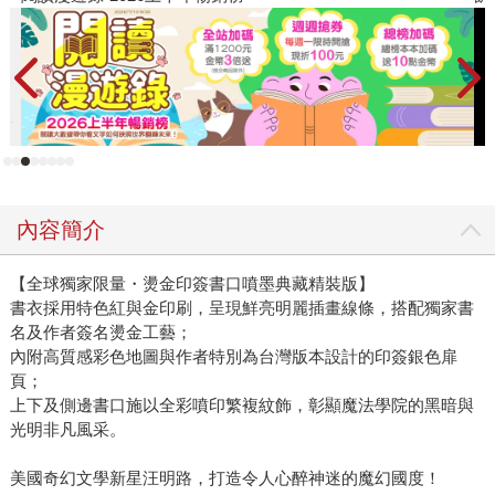
明與進取精神為傲，然而當她遇見來自城外的「野蠻人」助
理托米爾，卻逐漸從他異邦的眼中，看見輝煌底下的陰影，
察覺文明背後對女性與移民的歧視與壓迫。最後，兩人甚至
攜手發掘深藏於提蘭歷史中最黑暗、血腥的祕密……而席歐
娜痛心發現，過往追求的「善」，其實只是披著偽裝的
「惡」。 「通往地獄的路，往往是由善意鋪成的。」俗語
揭示血淋淋的真相，卻沒有告訴任何人，當察覺自己身處這
條由善意鋪就的地獄之道上，究竟該如何是好。要閉上眼睛
內容簡介
假裝沒發現地繼續向前行；還是勇敢面對錯誤，重新調整善
意的方向？在祕密揭露前，席歐娜和托米爾辯論，一個心懷
【全球獨家限量・燙金印簽書口噴墨典藏精裝版】
善意卻導致壞事發生的人，與一個自私自利卻意外促成好結
書衣採用特色紅與金印刷，呈現鮮亮明麗插畫線條，搭配獨家書
果的人，究竟誰才有上天堂的資格？席歐娜認為心存善念始
名及作者簽名燙金工藝；
終是最重要的，托米爾卻說這只是自欺欺人，對必須承受壞
內附高質感彩色地圖與作者特別為台灣版本設計的印簽銀色扉
事後果的人並不公平。這場善惡辯論貫穿全書，最終也讓席
頁；
歐娜義無反顧做出無法轉圜的決定──至於這個決定究竟是好
上下及側邊書口施以全彩噴印繁複紋飾，彰顯魔法學院的黑暗與
是壞，或許就得由各位讀者自行判斷了。 歷史系出身的汪
光明非凡風采。
明路，將提蘭建構成一個類似十九世紀英國的工業城市，並
美國奇幻文學新星汪明路，打造令人心醉神迷的魔幻國度！
細膩將自當時綿延至今日的種族、性別議題自然地織進故事