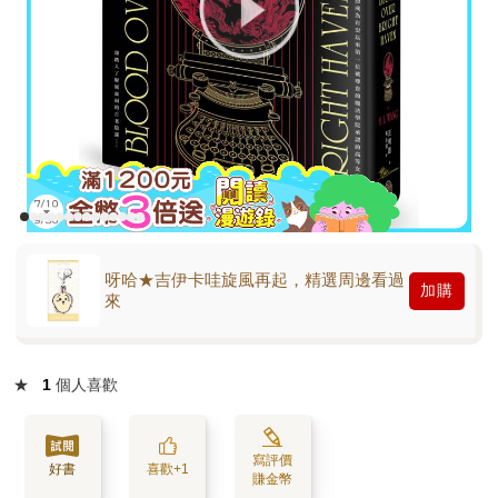
呀哈★吉伊卡哇旋風再起，精選周邊看過
加購
來
★
1
個人喜歡
寫評價
好書
喜歡+1
賺金幣