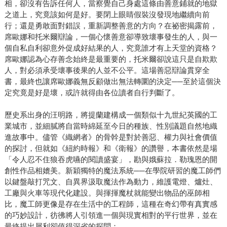
相，卻沒有告訴任何人，當察覺自己身處這條由善意鋪就的地獄
之道上，究竟該如何是好。要閉上眼睛假裝沒發現地繼續向前
行；還是勇敢面對錯誤，重新調整善意的方向？在祕密揭露前，
席歐娜和托米爾辯論，一個心懷善意卻導致壞事發生的人，與一
個自私自利卻意外促成好結果的人，究竟誰才有上天堂的資格？
席歐娜認為心存善念始終是最重要的，托米爾卻說這只是自欺欺
人，對必須承受壞事後果的人並不公平。這場善惡辯論貫穿全
書，最終也讓席歐娜義無反顧做出無法轉圜的決定──至於這個決
定究竟是好是壞，或許就得由各位讀者自行判斷了。
歷史系出身的汪明路，將提蘭建構成一個類似十九世紀英國的工
業城市，並細膩將自當時綿延至今日的種族、性別議題自然地織
進故事中。儘管《織網者》的骨幹是對於善惡、權力與社會價值
的探討，但就如《紐約時報》和《衛報》的讚譽，本書依然是場
「令人忍不住狼吞虎嚥的閱讀盛宴」，勘與娥蘇拉．勒瑰恩的開
創性作品相媲美。新穎獨特的魔法系統──在學院研習的魔工師們
以鍵盤敲打咒文、自異界汲取魔法作為動力，維護電燈、爐灶、
工廠與火車等現代化建設。與揮揮魔杖就能變出物品的巫師相
比，魔工師更像是存在生活中的工程師，這種在奇幻帶有真實感
的巧妙設計，彷彿將人引領進一個與現實相對的平行世界，並在
最終提出犀利卻值得深省的探問：