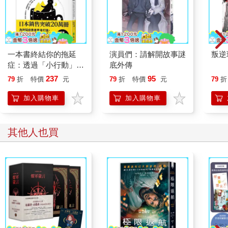
來。「現在，要保持安靜喔，我的心肝寶貝。一切都會沒事
的。」
卡菈和其他歲數更小的孩子，沒辦法跑過及脛深的積雪，所以得
有人抱著他們才行。幸好，阿拉斯在「幽深長夜」那貧瘠的幾個
月中，已經恢復他長毛象般的力氣了。要是命運允許，他便有辦
一本書終結你的拖延
演員們：請解開故事謎
叛逆
法背負額外的重量，成功跑過那三公里。這也只是一絲希望而
症：透過「小行動」打
底外傳
已，外頭那座湖上最可怕的危險並不是寒冷與力竭，更非薄冰。
開大腦的行動開關，懶
237
95
79
折
特價
元
79
折
特價
元
79
折
而是乘上十倍恐怖的「惡光」。
人也能變身「行動派」
「只要你們還在喘氣，就繼續前進，」拜延說。「無論如何千萬
的37個科學方法
加入購物車
加入購物車
別停下來，不管為了誰，都不能回頭，就算是你的至親也不
行。」這些話語變成白色，如壽衣似地懸掛在空中。「我們此刻
同血一脈，只有一個名字，也只有一個共同目標：渡湖。」
其他人也買
「所有人，準備好。」瑟莎長老宣告，最後幾名凱多內人也在岩
石旁就位。
人數多理論上應該比較有利；從來沒有人獨自成功渡湖過，而有
時，人多勢眾就有機會。
只不過這簡直是獵物的心態。
「出發吧！」 凱多內人全體擁上湖面。
托米爾的靴子踏上冰的那一瞬間，就有什麼事情不一樣了。通
常，「惡光」不會向凡人宣告自身的到來，可是這一次，托米爾