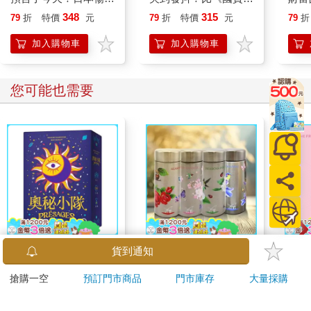
她。兩人位於托米爾視線邊緣，他看不出女子是艾爾拉的母親還
百萬現象級小說】
更瘋魔，故事大師吉田
作者
348
315
79
折
特價
元
79
折
特價
元
79
折
是其中一個相當寵愛他的姊姊。「惡光」並沒有因為一個營養不
修一一直想寫的故事。
良兒童的屍體而心滿意足，旋即又轉向下一頓大餐。就像風一一
加入購物車
加入購物車
壓倒麥稈，男孩和女人一個個遭五馬分屍，身體支離破碎，湖面
處處綻放著重疊的血花。
較年輕的凱多內人眼見同胞遭光帶纏上，忍不住作嘔及啜泣起
您可能也需要
來，托米爾也無法怪罪他們，不過二十歲的他已在「惡光」下失
去了夠多摯愛，令他早已鐵石心腸。他跟著姊姊和姊夫繼續向前
狂奔，步伐小心翼翼，不去管聽見什麼聲響，不去管誰的哭喊聲
拉扯著他的心。
他試著不認出有一聲尖叫來自米拉克，他最後一個倖存的童年好
友，也是他們部族傳統木工的最後傳人。他也試圖不去看光線攫
走了代替母親哺育他的莉加、在父親不在後教他打獵的塔辛、以
無懈可擊的記憶力讓部族最古老歌謠得以繼續流傳的蘭戴爾。
幸好，隨著一聲聲尖叫不斷繁殖及迴盪，最終合流成一道劃破四
面八方的嚎叫，就連最敏銳的耳朵也再區分不出個別人聲。比起
【新天鵝堡桌遊】奧秘
純鈦花採輕量
mini
貨到通知
放任自己思考究竟還剩多少凱多內人在奔跑，托米爾寧可把心力
小隊Presages/桌上遊
杯-200ml-1支
造型
集中在他身前幾大步的阿拉斯和他身邊的梅娃。只要他們還待在
搶購一空
預訂門市商品
門市庫存
大量採購
戲
cho
621
588
79
折
特價
元
74
折
特價
元
特價
他身邊，他就可以繼續跑下去。而假如，到了某一刻，他們也不
在了……嗯，托米爾已盡力為此做好心理準備。
加入購物車
加入購物車