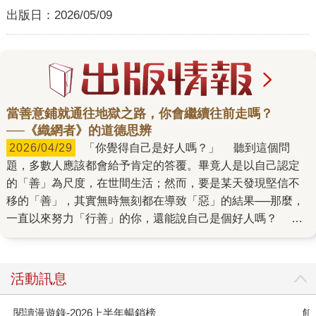
出版日：
2026/05/09
當善意鋪就通往地獄之路，你會繼續往前走嗎？
──《織網者》的道德思辨
2026/04/29
「你覺得自己是好人嗎？」 聽到這個問
題，多數人應該都會給予肯定的答覆。畢竟人是以自己認定
的「善」為尺度，在世間生活；然而，要是某天發現堅信不
移的「善」，其實無時無刻都在導致「惡」的結果──那麼，
一直以來努力「行善」的你，還能說自己是個好人嗎？ 美
國新銳作家汪明路在她破十萬讀者好評的最新奇幻小說《織
網者》，將這個尖銳又殘酷的問題拋給女主角席歐娜。席歐
娜生於以魔法工業驅動的提蘭城中，才華洋溢的她立志在男
活動訊息
性主導的魔工師公會闖出一片天，除了發揮天賦推動城市進
步，也為廣大女性爭取更好的職涯發展。席歐娜以提蘭的文
閱讀漫遊錄-2026上半年暢銷榜
飢