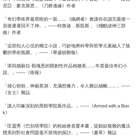
尼亞．麥克萊恩，《刀鋒邊緣》作者
「奇幻學術界最黑暗的一面……《織網者》會讓你在讀完最後一
頁後遲遲回不了神。」——特魯迪．斯凱斯，《殘酷諸神三部
曲》作者
「這部扣人心弦的獨立小說，巧妙地將科學與哲學元素融入了陰
鬱的學術氛圍。」——《華盛頓郵報》
「堪與娥蘇拉·勒瑰恩的開創性作品相媲美……年度最佳奇幻小
說。」——《衛報》
「雄心勃勃，神祕莫測，充滿想像力，令人難以抽離……」——
《女士》雜誌
「讓人印象深刻的黑暗學院風作品。」——《Armed with a Boo
k》
「匡靈秀《巴別塔學院》的粉絲會喜愛本書，從錯綜複雜的魔法
體系到對社會問題毫不留情的探討。」——《書單》雜誌