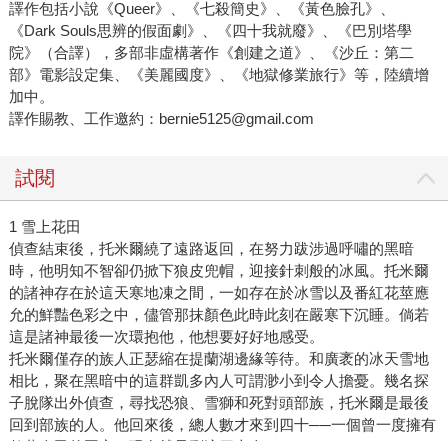
譯作包括小說《Queer》、《七殺簡史》、《黃色臉孔》、
《Dark Souls思辨的假面劇》、《四十我就廢》、《巴別塔學
院》（合譯），多部非虛構著作《創建之道》、《沙丘：第二
部》電影設定集、《美麗國度》、《地獄修業旅行》等，陸續增
加中。
譯作賜教、工作邀約：bernie5125@gmail.com
試閱
1 雪上花田
偵查結束後，托米爾繞了遠路返回，在努力跋涉過呼嘯的黑暗
時，他明知不智卻仍掀下狼皮兜帽，迎接針刺般的冰風。托米爾
的諸神存在於這天寒地凍之間，一如存在於冰雪以及番紅花莖應
允的鮮豔色彩之中，儘管那抹顏色此時此刻在嚴寒下沉睡。倘若
這是諸神最後一次環抱他，他想要好好地感受。
托米爾僅存的族人正瑟縮在提蘭湖邊緣等待。和廣袤的冰天雪地
相比，聚在黑暗中的這群凱多內人可謂渺小到令人擔憂。幾名探
子脫隊出外偵查，尋找恐狼、雪獅和死對頭部族，托米爾是最後
回到部族的人。他回來後，總人數才來到四十──一個曾一度擁有
數萬人民的國家，現在就只剩這四十人了。