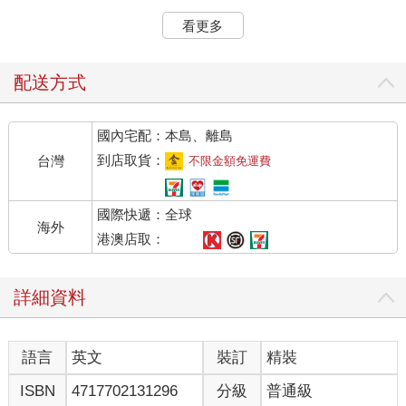
「沒有追兵。」拜延在托米爾走過時這麼說。這不是問句，身為
看更多
首席獵人，拜延已從托米爾的肢體語言推論出需要知道的一切。
隨著關恩平原的活物日益稀少，偵查也變得更像是種形式，而非
必要的預防措施。距離凱多內人遇見另一支部族已經過了六個
配送方式
月，托米爾上次見到落單的恐狼也是多年前的事了。這些平原上
最令人聞風喪膽、殺人如麻的殺手，總踏著無聲無息的腳步跟蹤
國內宅配：本島、離島
獵物，就算是關恩最厲害的探子，也從來難以察覺牠們的來襲。
「快回家人身邊吧。」拜延邊說邊朝梅娃和阿拉斯所在之處點
到店取貨：
台灣
不限金額免運費
頭，兩人在黑暗中緊挨著彼此。「還有，把你的兜帽戴上，蠢
蛋。」
國際快遞：全球
「好的，叔叔。」托米爾露出微笑，將兜帽拉過麻木的雙耳，試
海外
圖不去想這有可能是拜延這輩子最後一次對他發脾氣。
港澳店取：
托米爾迅速蹲到梅娃身旁，她一語不發。托米爾五年前就已經比
他姊姊還高了，但對他來說，梅娃永遠都是避風港；當世上其他
詳細資料
所有的愛消逝，她仍舊代表家的溫暖。梅娃迎上他的目光，接著
將視線轉向湖面對岸的燈火，邀請他跟隨她的眼神，共享她的希
望。
語言
英文
裝訂
精裝
有關遠處湖岸上那個國家的一切，對他們而言是徹頭徹尾的陌
異。那裡的建築物比任何樹木都還高，尖塔似利齒般刺進天空，
ISBN
4717702131296
分級
普通級
還會傳出各種機器轟隆聲及嗡鳴聲。提蘭城永遠不會是他們的家