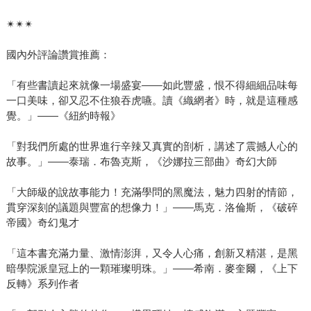
✴✴✴
國內外評論讚賞推薦：
「有些書讀起來就像一場盛宴——如此豐盛，恨不得細細品味每
一口美味，卻又忍不住狼吞虎嚥。讀《織網者》時，就是這種感
覺。」——《紐約時報》
「對我們所處的世界進行辛辣又真實的剖析，講述了震撼人心的
故事。」——泰瑞．布魯克斯，《沙娜拉三部曲》奇幻大師
「大師級的說故事能力！充滿學問的黑魔法，魅力四射的情節，
貫穿深刻的議題與豐富的想像力！」——馬克．洛倫斯，《破碎
帝國》奇幻鬼才
「這本書充滿力量、激情澎湃，又令人心痛，創新又精湛，是黑
暗學院派皇冠上的一顆璀璨明珠。」——希南．麥奎爾，《上下
反轉》系列作者