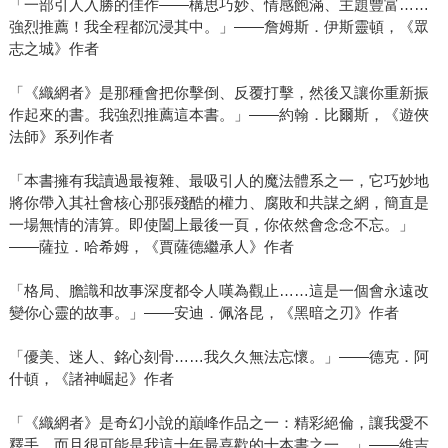
「一部引人入勝的佳作——構思巧妙、情感飽滿、主題豐富……
強烈推薦！我全程都沉浸其中。」——詹姆斯．伊斯靈頓，《眾
志之城》作者
「《織網者》是那種會把你擊倒、反覆打擊，然後又讓你重新振
作起來的書。我強烈推薦這本書。」——約翰．比爾斯，《遊俠
法師》系列作者
「本書擁有我讀過最複雜、最吸引人的魔法體系之一，它巧妙地
將你帶入其社會核心那張殘酷的權力、腐敗和共謀之網，簡直是
一場無情的清算。即使闔上最後一頁，你依然會念念不忘。」
——薩拉．哈希姆，《賈薩德繼承人》作者
「格局、膽識和故事深度都令人嘆為觀止……這是一個會永遠改
變你心靈的故事。」——安迪．佩洛昆，《黑暗之刃》作者
「優美、迷人、銘心刻骨……我久久無法忘懷。」——德克．阿
什頓，《諸神崛起》作者
「《織網者》是奇幻小說的巔峰作品之一：精彩絕倫，讓我愛不
釋手，而且很可能是我這十年最喜歡的十本書之一。」——維吉