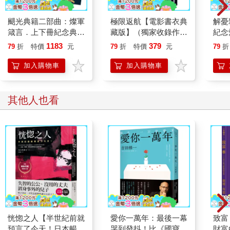
察覺氣壓出現微微的變化，空中瀰漫著某種邪惡的承諾。
白光霎時點燃了托米爾眼前的黑暗，抓住其中一名遙遙跑在隊伍
颶光典籍二部曲：燦軍
極限返航【電影書衣典
解憂
前頭的少年獵人。光線擊中男孩的袖子時，他猛地停下腳步，等
箴言．上下冊紀念典藏
藏版】（獨家收錄作者
紀念
到光線開始閃耀、照亮他的臉龐後，托米爾認出了「惡光」手下
限量精裝書盒版（附贈
訪談）
球1
1183
379
的第一個受害者：崔凡。這個男孩在上個冬天成為孤兒，他在設
79
折
特價
元
79
折
特價
元
79
折
寰宇磁鐵徽章「紗藍」
書，
置狩獵陷阱上極具天賦，也很安靜……但他現在一點也不安靜。
款）
動落
加入購物車
加入購物車
「惡光」刺穿血肉時，沒有人能安靜。
刷限
周遭冷漠廣闊的環境放大了聲響，再被寒冷磨利，崔凡的慘叫聲
集錦
宛若夢魘。他的皮膚和血肉分家，血肉又和骨頭分離，有如解開
其他人也看
的線團。最靠近崔凡的幾名青少年驚駭到跌跌撞撞停下腳步，即
便身後的大人哭喊著「繼續跑！我們已經失去他了，快點繼續
跑！」仍文風不動。
崔凡剛才是快速衝刺跑出湖濱的人，意思是整個部族都還在他身
後。眾人全都看見他解體、尖叫，直到一條條光帶將嘴唇從他牙
齒剝下，再將皮膚從他肋骨上扯開，最後吞噬了他的肺部。沒幾
秒，這名小小陷阱師就頹然塌陷成一堆衣物與毛髮，被吃乾抹
淨，從他體內噴出的鮮血在雪地上開出一朵紅花。
「快往前啊，孩子們！」拜延抓住兩個動也不動的年輕人，硬拖
著他們再度跑起來。「不管誰掉隊，都別回頭！」
下一個死去的是艾爾拉，是個八歲男孩，他在隊伍後頭的雪地中
恍惚之人【半世紀前就
愛你一萬年：最後一幕
致富
蹣跚前行。有名女子死都不願意放開他的手，於是光線也帶走了
預言了今天！日本暢銷
哭到發抖！比《國寶》
財富