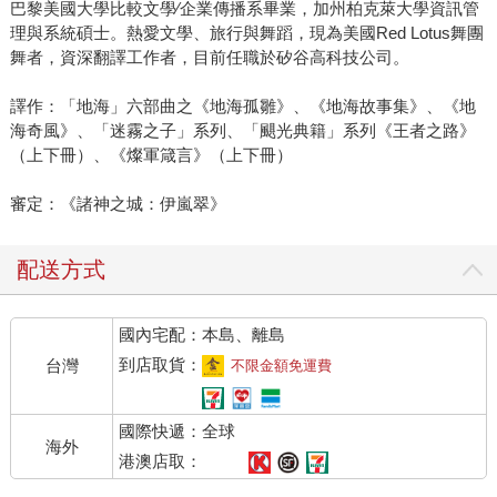
巴黎美國大學比較文學∕企業傳播系畢業，加州柏克萊大學資訊管
理與系統碩士。熱愛文學、旅行與舞蹈，現為美國Red Lotus舞團
舞者，資深翻譯工作者，目前任職於矽谷高科技公司。
譯作：「地海」六部曲之《地海孤雛》、《地海故事集》、《地
海奇風》、「迷霧之子」系列、「颶光典籍」系列《王者之路》
（上下冊）、《燦軍箴言》（上下冊）
審定：《諸神之城：伊嵐翠》
配送方式
國內宅配：本島、離島
到店取貨：
台灣
不限金額免運費
國際快遞：全球
海外
港澳店取：