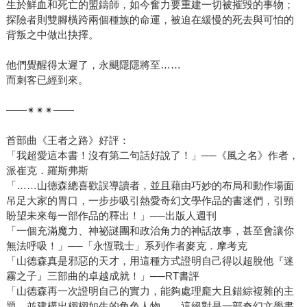
生於鮮血和死亡的盟鑄師，如今奮力要重建一切被摧毀的事物；
探險者則雙腳橫跨兩個種族的命運，被迫在緩慢的死去與可怕的
背叛之中做出抉擇。
他們覺醒得太遲了，永颶隱隱將至……
而刺客已經到來。
——✴✴✴——
首部曲《王者之路》好評：
「我超愛這本書！沒有第二句話好說了！」──《風之名》作者，
派崔克．羅斯弗斯
「……山德森總喜歡誤導讀者，並且藉由巧妙的布局和動作場面
吊足大家的胃口，一步步吸引熱愛奇幻文學作品的書迷們，引頸
盼望未來每一部作品的釋出！」──出版人週刊
「一個充滿魔力、神祕謎團和政治角力的神話故事，甚至會讓你
無法呼吸！」──「永恆戰士」系列作者麥克．摩考克
「山德森真是邪惡的天才，用這種方式證明自己得以超脫他『迷
霧之子』三部曲的卓越成就！」──RT書評
「山德森再一次證明自己的實力，能夠處理龐大且錯綜複雜的主
題，並建構出栩栩如生的角色人物……這絕對是一部奇幻文學書