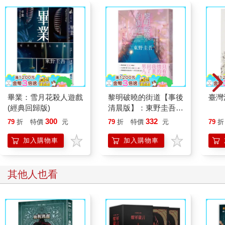
畢業：雪月花殺人遊戲
黎明破曉的街道【事後
臺灣
(經典回歸版)
清晨版】：東野圭吾筆
下的「外遇」！
300
332
79
折
特價
元
79
折
特價
元
79
折
加入購物車
加入購物車
其他人也看