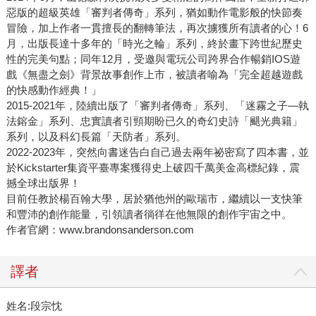
惡版的超級英雄「審判者傳奇」系列，猶如動作電影般的快節奏
冒險，加上作者一貫擅長的翻轉筆法，再次擄獲所有讀者的心！6
月，出版長達十多年的「時光之輪」系列，終於畫下跨世紀歷史
性的完美句點；同年12月，受邀與電玩公司跨界合作暢銷IOS遊
戲《無盡之劍》背景故事創作上市，被讀者喻為「完全超越遊戲
的快感動作經典！」
2015-2021年，陸續出版了「審判者傳奇」系列、「迷霧之子—執
法鎔金」系列、忠實讀者引頸期盼已久的奇幻史詩「颶光典籍」
系列，以及科幻長篇「天防者」系列。
2022-2023年，突然向書迷告白自己過去兩年祕密寫了四本書，並
於Kickstarter集資平臺專案獲得史上破四千萬美金高標紀錄，震
撼全球出版界！
目前任教於楊百翰大學，居於猶他州的歐瑞市，繼續以一支快筆
和豐沛的創作能量，引領讀者徜徉在他無限的創作宇宙之中。
作者官網：www.brandonsanderson.com
譯者
姓名:段宗忱