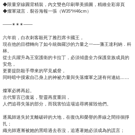
◆限量穿線圓背精裝，內文雙色印刷華美插圖，精緻全彩扉頁
◆燦軍箴言．裂谷海報一張（W35*H46cm）
——✴✴✴——
六年前，白衣刺客殺死了雅烈席卡國王，
現在他的目標轉向了如今統御羅沙的力量之一──藩王達利納．科
林。
從士兵躍升為王室護衛的卡拉丁，必須傾盡全力保護皇族成員的
安危，
更要提防殺手帶來的罕見威脅，
同時暗中摸索自己身上的神祕力量與失落燦軍之謎有何連結……
燦軍必將再起。
古代誓言已復返，聖靈再度重回，
人們追尋失落的部分，而我害怕這場追尋將摧毀他們。
逐風師迷失於支離破碎的大地，在復仇和榮譽的界線之間徘徊掙
扎；
織光師逐漸被她的黑暗過去吞沒，追逐著她必須成為的謊言；