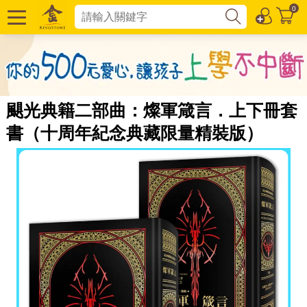
0
颶光典籍二部曲：燦軍箴言．上下冊套
書（十周年紀念典藏限量精裝版）