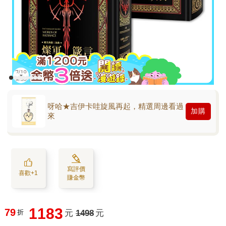
呀哈★吉伊卡哇旋風再起，精選周邊看過
加購
來
寫評價
喜歡+1
賺金幣
1183
79
折
元
1498
元