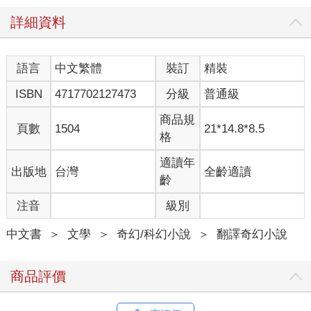
詳細資料
語言
中文繁體
裝訂
精裝
ISBN
4717702127473
分級
普通級
商品規
頁數
1504
21*14.8*8.5
格
適讀年
出版地
台灣
全齡適讀
齡
注音
級別
中文書
＞
文學
＞
奇幻/科幻小說
＞
翻譯奇幻小說
商品評價