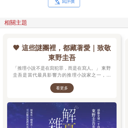
寫評價
相關主題
🖤 這些謎團裡，都藏著愛｜致敬
東野圭吾
「推理小說不是在寫犯罪，而是在寫人。」 東野
圭吾是當代最具影響力的推理小說家之一，自
《放學後》榮獲江戶川亂步獎出道以來，四十餘
看更多
年間創作超過百部作品，留下《白夜行》、《嫌
疑犯X的獻身》、《惡意》、《新參者》、《解
憂雜貨店》等無數經典，陪伴一代又一代讀者，
也讓推理小說跨越了類型文學的界線。 在他的故
事裡，推理從來不是終點。每一樁案件的背後，
都藏著人性的幽微、親情的牽絆、愛情的遺憾，