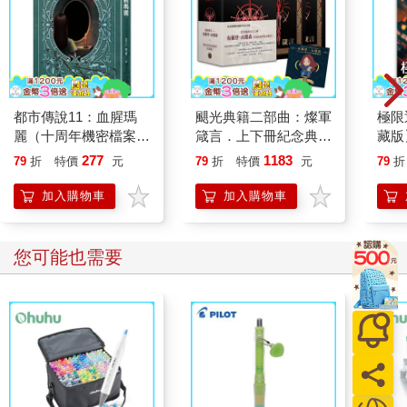
都市傳說11：血腥瑪
颶光典籍二部曲：燦軍
極限
麗（十周年機密檔案限
箴言．上下冊紀念典藏
藏版
量典藏版）
限量精裝書盒版（附贈
訪談
277
1183
79
折
特價
元
79
折
特價
元
79
折
寰宇磁鐵徽章「紗藍」
款）
加入購物車
加入購物車
您可能也需要