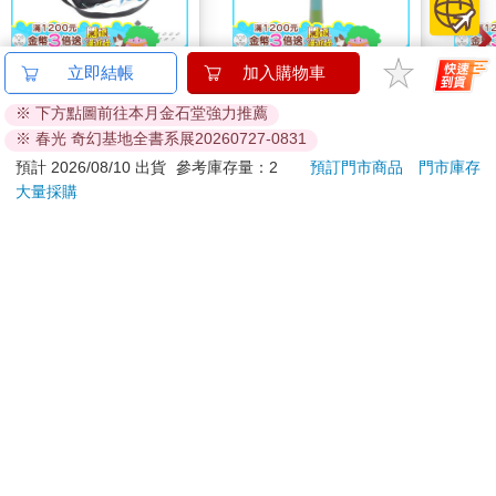
Ohuhu 216色雙頭酒精
百樂健握玩色搖搖筆
Ohu
立即結帳
加入購物車
性麥克筆套組
0.5PURE聯名 麝香葡
性麥
※ 下方點圖前往本月金石堂強力推薦
萄(限量)
系
5980
187
86
折
特價
元
85
折
特價
元
81
折
※ 春光 奇幻基地全書系展20260727-0831
加入購物車
加入購物車
預計 2026/08/10 出貨
參考庫存量：2
預訂門市商品
門市庫存
大量採購
您可能會喜歡
如夢似幻的愛情體驗
小書痴的下剋上
【太