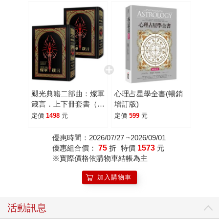
颶光典籍二部曲：燦軍
心理占星學全書(暢銷
箴言．上下冊套書（十
增訂版)
周年紀念典藏限量精裝
定價
1498
元
定價
599
元
版）
優惠時間：2026/07/27 ~2026/09/01
優惠組合價：
75
折
特價
1573
元
※實際價格依購物車結帳為主
加入購物車
活動訊息