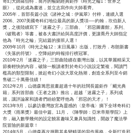
奇幻大師羅伯特．喬丹的暢銷經典鉅作《時光之輪1：世界之
眼》，從此成為書迷，並立志寫作向大師看齊。
2005年，首部長篇小說《諸神之城：伊嵐翠》付梓，連續入選
2006、2007美國奇科幻地位最高的新人獎項──約翰．坎伯新人
獎，之後陸續寫下「迷霧之子」三部曲、「邪惡圖書館」系列、
《破戰者》等書，被各大書評給與高度評價，更讓喬丹大師指定
他為「時光之輪」完結篇的接班人選！
2009年10月《時光之輪12：末日風暴》出版，打敗丹．布朗新書
《失落的符號》，空降紐約時報排行榜冠軍。
2010年2月「迷霧之子」三部曲陸續在臺灣出版，以其華麗精采又
節奏輕快的內容，破除一般讀者對於奇幻小說設定繁複，閱讀門
檻高的類型限制，掀起奇幻小說大眾化熱潮，創造全系列至今銷
售破二十萬冊佳績！
2012年2月，山德森籌思規畫超過十年的壯闊長篇鉅作「颶光典
籍」系列首部曲《王者之路》推出，超越「迷霧之子」系列成
就，讓評論家和讀者們紛紛驚呼他為「邪惡的天才」！
2013年9月，以參訪臺灣故宮為靈感的〈皇帝魂〉摘下全球奇科幻
大獎《雨果獎》最佳中篇。11月，《陣學師：亞米帝斯學院》上
市，融入數學幾何的設定饒富趣味又兼具知識性，開啟了魔法學
院冒險的新篇章！
2014年5月，山德森再次挑戰其多變精湛的寫作風格，全新打造邪