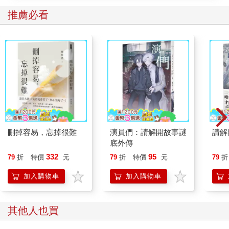
推薦必看
刪掉容易，忘掉很難
演員們：請解開故事謎
請解
底外傳
332
95
79
折
特價
元
79
折
特價
元
79
折
加入購物車
加入購物車
其他人也買