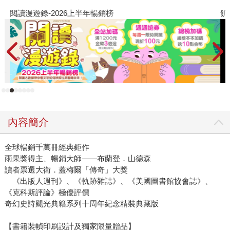
閱讀漫遊錄-2026上半年暢銷榜
飢
內容簡介
全球暢銷千萬冊經典鉅作
雨果獎得主、暢銷大師——布蘭登．山德森
讀者票選大衛．蓋梅爾「傳奇」大獎
《出版人週刊》、《軌跡雜誌》、《美國圖書館協會誌》、
《克科斯評論》極優評價
奇幻史詩颶光典籍系列十周年紀念精裝典藏版
【書籍裝幀印刷設計及獨家限量贈品】