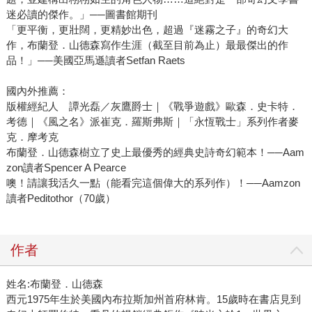
迷必讀的傑作。」──圖書館期刊
「更平衡，更壯闊，更精妙出色，超過『迷霧之子』的奇幻大
作，布蘭登．山德森寫作生涯（截至目前為止）最最傑出的作
品！」──美國亞馬遜讀者Setfan Raets
國內外推薦：
版權經紀人 譚光磊／灰鷹爵士｜《戰爭遊戲》歐森．史卡特．
考德｜《風之名》派崔克．羅斯弗斯｜「永恆戰士」系列作者麥
克．摩考克
布蘭登．山德森樹立了史上最優秀的經典史詩奇幻範本！──Aam
zon讀者Spencer A Pearce
噢！請讓我活久一點（能看完這個偉大的系列作）！──Aamzon
讀者Peditothor（70歲）
作者
姓名:布蘭登．山德森
西元1975年生於美國內布拉斯加州首府林肯。15歲時在書店見到