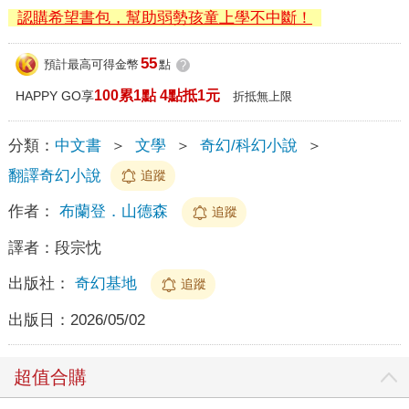
認購希望書包，幫助弱勢孩童上學不中斷！
55
預計最高可得金幣
點
?
100累1點 4點抵1元
HAPPY GO享
折抵無上限
分類：
中文書
＞
文學
＞
奇幻/科幻小說
＞
翻譯奇幻小說
追蹤
作者：
布蘭登．山德森
追蹤
譯者：
段宗忱
出版社：
奇幻基地
追蹤
出版日：
2026/05/02
超值合購