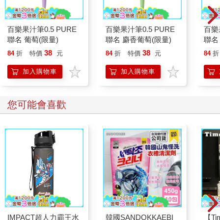
百樂果汁筆0.5 PURE
百樂果汁筆0.5 PURE
百樂果
聯名 葡萄(限量)
聯名 麝香葡萄(限量)
聯名
38
38
84
折
特價
元
84
折
特價
元
84
折
加入購物車
加入購物車
您可能會喜歡
IMPACT超人力霸王水
韓國SANDOKKAEBI
【T