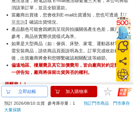
無法送達，經電話或 E-mail無法聯繫逾三天者，本公司將取
消該筆訂單，並且全額退款。
當廠商出貨後，您會收到E-mail出貨通知，您也可透過【
訂
單查詢
】確認出貨情況。
產品顏色可能會因網頁呈現與拍攝關係產生色差，圖片僅供
參考，商品依實際供貨樣式為準。
如果是大型商品（如：傢俱、床墊、家電、運動器材等）及
需安裝商品，請依商品頁面說明為主。訂單完成收款確認
後，出貨廠商將會和您聯繫確認相關配送等細節。
偏遠地區、樓層費及其它加價費用，皆由廠商於約定配送時
一併告知，廠商將保留出貨與否的權利。
提醒您！！
金石堂及銀行均不會請您操作ATM! 如接獲電話要求您前往
立即結帳
加入購物車
ATM提款機，請不要聽從指示，以免受騙上當！
預計 2026/08/10 出貨
參考庫存量：1
預訂門市商品
門市庫存
大量採購
退換貨須知：
**提醒您，鑑賞期不等於試用期，退回商品須為全新狀態**
依據「消費者保護法」第19條及行政院消費者保護處公告之
「通訊交易解除權合理例外情事適用準則」，以下商品購買