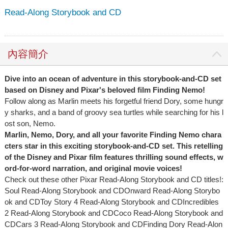
Read-Along Storybook and CD
內容簡介
Dive into an ocean of adventure in this storybook-and-CD set
based on Disney and Pixar's beloved film Finding Nemo!
Follow along as Marlin meets his forgetful friend Dory, some hungr
y sharks, and a band of groovy sea turtles while searching for his l
ost son, Nemo.
Marlin, Nemo, Dory, and all your favorite Finding Nemo chara
cters star in this exciting storybook-and-CD set. This retelling
of the Disney and Pixar film features thrilling sound effects, w
ord-for-word narration, and original movie voices!
Check out these other Pixar Read-Along Storybook and CD titles!:
Soul Read-Along Storybook and CDOnward Read-Along Storybo
ok and CDToy Story 4 Read-Along Storybook and CDIncredibles
2 Read-Along Storybook and CDCoco Read-Along Storybook and
CDCars 3 Read-Along Storybook and CDFinding Dory Read-Alon