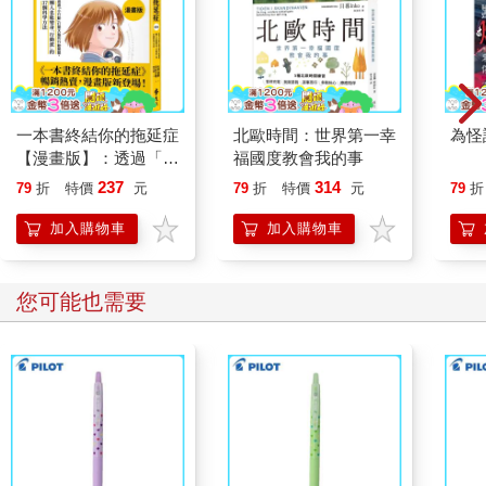
一本書終結你的拖延症
北歐時間：世界第一幸
為怪
【漫畫版】：透過「小
福國度教會我的事
行動」打開大腦的行動
237
314
79
折
特價
元
79
折
特價
元
79
折
開關，懶人也能變身
「行動派」的37個科
加入購物車
加入購物車
學方法
您可能也需要