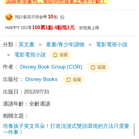
認購希望書包，幫助弱勢孩童上學不中斷！
10
預計最高可得金幣
點
?
100累1點 4點抵1元
HAPPY GO享
折抵無上限
分類：
英文書
＞
童書/青少年讀物
＞
電影電視小說
＞
電影電視小說
追蹤
作者：
Disney Book Group (COR)
追蹤
出版社：
Disney Books
追蹤
出版日：
2012/07/31
適讀年齡：
全齡適讀
相關主題：
培養孩子英文耳朵！打造沈浸式雙語環境的方法只需要
一件事！