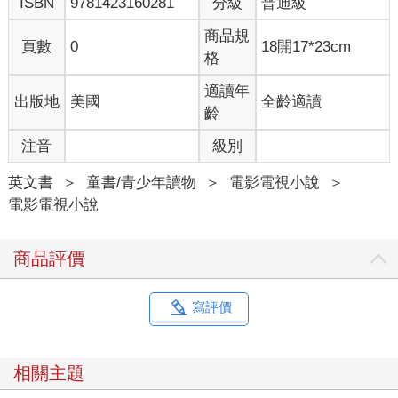
ISBN
9781423160281
分級
普通級
商品規
頁數
0
18開17*23cm
格
適讀年
出版地
美國
全齡適讀
齡
注音
級別
英文書
＞
童書/青少年讀物
＞
電影電視小說
＞
電影電視小說
商品評價
寫評價
相關主題