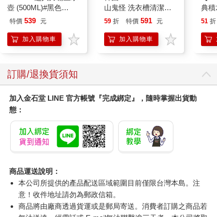
壺 (500ML)#黑色
山鬼怪 洗衣槽清潔劑
典積
IMUTB01BK
450公克-10包組
539
591
特價
元
59
折
特價
元
51
折
加入購物車
加入購物車
訂購/退換貨須知
加入金石堂 LINE 官方帳號『完成綁定』，隨時掌握出貨動
態：
商品運送說明：
本公司所提供的產品配送區域範圍目前僅限台灣本島。注
意！收件地址請勿為郵政信箱。
商品將由廠商透過貨運或是郵局寄送。消費者訂購之商品若