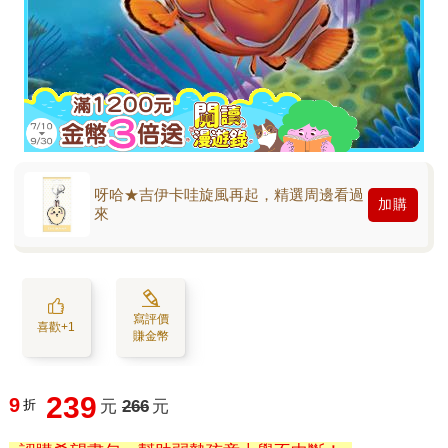
呀哈★吉伊卡哇旋風再起，精選周邊看過
加購
來
寫評價
喜歡+1
賺金幣
239
9
折
元
266
元