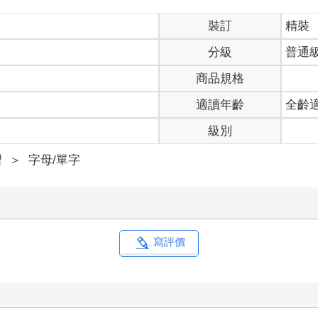
裝訂
精裝
分級
普通
商品規格
適讀年齡
全齡
級別
習
＞
字母/單字
寫評價