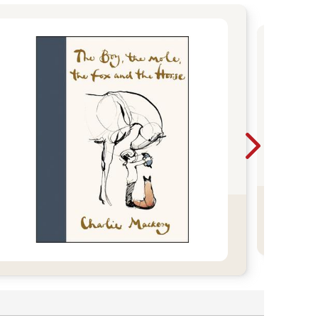
花
趣
日
溫
趣
分
奇
讀
春
的閱