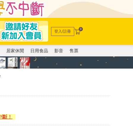
0
登入/註冊
電
居家休閒
日用食品
影音
售票
e
中斷！