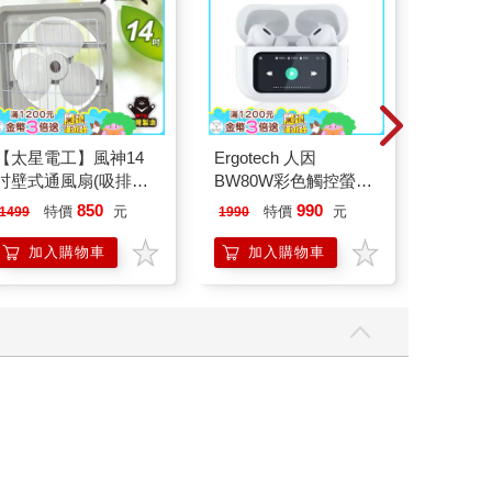
【太星電工】風神14
Ergotech 人因
《星星
吋壁式通風扇(吸排風
BW80W彩色觸控螢幕
星觀測
機)
ANC降噪藍牙耳機
850
990
32
特價
元
特價
元
特價
1499
1990
加入購物車
加入購物車
預