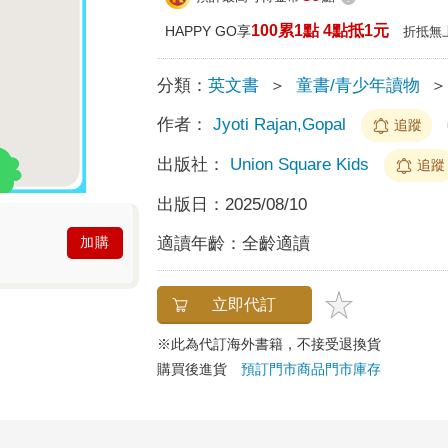
100累1點 4點抵1元
HAPPY GO享
折抵無
分類：
英文書
＞
童書/青少年讀物
＞
作者：
Jyoti Rajan,Gopal
追蹤
出版社：
Union Square Kids
追蹤
出版日：
2025/08/10
適讀年齡：
全齡適讀
加購
立即代訂
※此為代訂海外書籍，不接受退換貨
購買後進貨
預訂門市商品
門市庫存