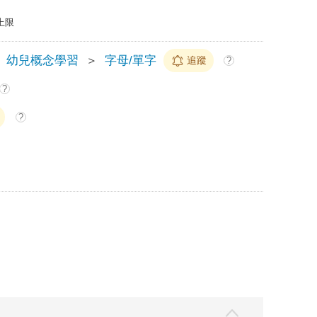
上限
幼兒概念學習
＞
字母/單字
追蹤
?
?
?