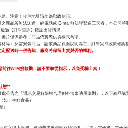
本島。注意！收件地址請勿為郵政信箱。
商品若無法送達，經電話或 E-mail無法聯繫逾三天者，本公司
可透過【
訂單查詢
】確認出貨情況。
，圖片僅供參考，商品依實際供貨樣式為準。
器材等）及需安裝商品，請依商品頁面說明為主。訂單完成收款確認
約定配送時一併告知，廠商將保留出貨與否的權利。
求您前往ATM提款機，請不要聽從指示，以免受騙上當！
態**
護處公告之「通訊交易解除權合理例外情事適用準則」，以下商品購
（如：生鮮食品）
品）
完成之線上服務，經消費者事先同意始提供。（如：電子書、電子雜