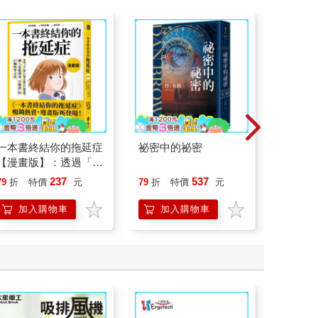
一本書終結你的拖延症
祕密中的祕密
叛逆玩家
【漫畫版】：透過「小
行動」打開大腦的行動
237
537
79
折
特價
元
79
折
特價
元
79
折
開關，懶人也能變身
「行動派」的37個科
加入購物車
加入購物車
加
學方法