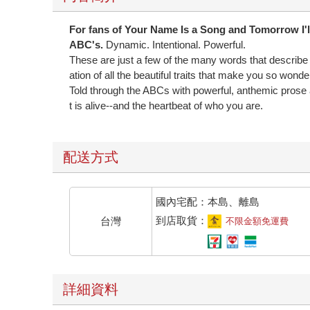
For fans of Your Name Is a Song and Tomorrow I'l
ABC's.
Dynamic. Intentional. Powerful.
​These are just a few of the many words that describe yo
ation of all the beautiful traits that make you so wonde
Told through the ABCs with powerful, anthemic prose a
t is alive--and the heartbeat of who you are.
配送方式
國內宅配：本島、離島
到店取貨：
台灣
不限金額免運費
詳細資料