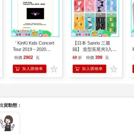
「KinKi Kids Concert
【日本 Sanrio 三麗
Tour 2019－2020
鷗】 造型長尾夾3入組
ThanKs 2 YOU」DVD
(8款可選) 凱蒂貓 Hello
2902
399
特價
元
69
折
特價
元
初回盤
Kitty 庫洛米 布丁狗 酷
企鵝
加入購物車
加入購物車
握出貨動態：