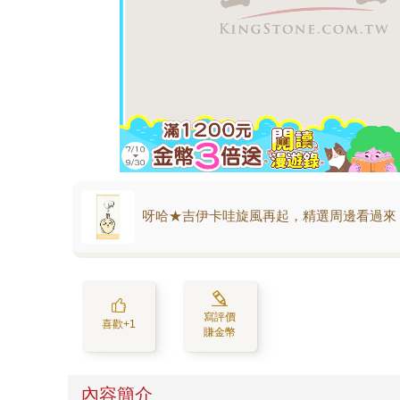
呀哈★吉伊卡哇旋風再起，精選周邊看過來
寫評價
喜歡+1
賺金幣
內容簡介