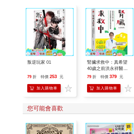
Feel the Christmas Magic！ 即日
起~2026/1/5參展商品好康79折~~
叛逆玩家 01
腎臟求救中：真希望
40歲之前洪永祥醫師
就告訴我這些事
253
379
79
折
特價
元
79
折
特價
元
加入購物車
加入購物車
您可能會喜歡