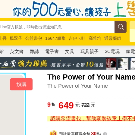
圭吾
楊双子
公益書包
16647續集
吉伊卡哇
高希均
通靈藥師
路邊攤新作
馬斯克
玩具總動員5
超慢跑
館
英文書
雜誌
電子書
文具
玩具親子
3C電玩
家
The Power of Your Nam
預購
The Power of Your Name
649
9
折
元
722
元
認購希望書包，幫助弱勢孩童上學不
30
預計最高可得金幣
點
?