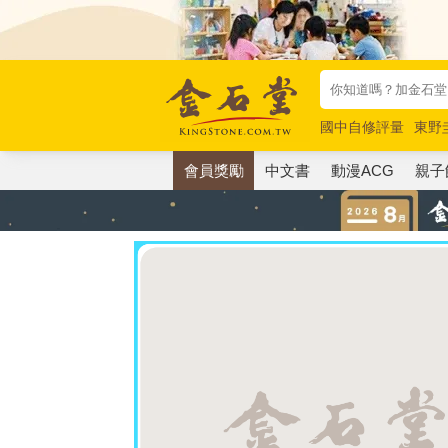
國中自修評量
東野
唯紅花綻放
奧德賽
會員獎勵
中文書
動漫ACG
親子