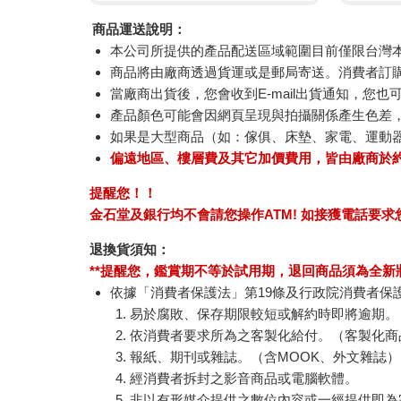
商品運送說明：
本公司所提供的產品配送區域範圍目前僅限台灣
商品將由廠商透過貨運或是郵局寄送。消費者訂購之
當廠商出貨後，您會收到E-mail出貨通知，您也
產品顏色可能會因網頁呈現與拍攝關係產生色差
如果是大型商品（如：傢俱、床墊、家電、運動
偏遠地區、樓層費及其它加價費用，皆由廠商於
提醒您！！
金石堂及銀行均不會請您操作ATM! 如接獲電話要
退換貨須知：
**提醒您，鑑賞期不等於試用期，退回商品須為全新狀
依據「消費者保護法」第19條及行政院消費者保
易於腐敗、保存期限較短或解約時即將逾期。
依消費者要求所為之客製化給付。（客製化商
報紙、期刊或雜誌。（含MOOK、外文雜誌）
經消費者拆封之影音商品或電腦軟體。
非以有形媒介提供之數位內容或一經提供即為