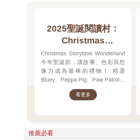
2025聖誕閱讀村：
Christmas
Storytime
Christmas Storytime Wonderland
今年聖誕節，讓故事、色彩與想
Wonderland
像力成為最棒的禮物！ 精選
Bluey、Peppa Pig、Paw Patrol、
迪士尼、尋找威力等經典角色的
看更多
聖誕繪本與倒數日曆， 從閱讀、
貼紙、著色到迷宮遊戲，陪孩子
一起倒數歡樂的 25 天。 打開每一
頁、每一扇小門，都是滿滿的驚
喜與節慶溫度， Read it, Play it,
推薦必看