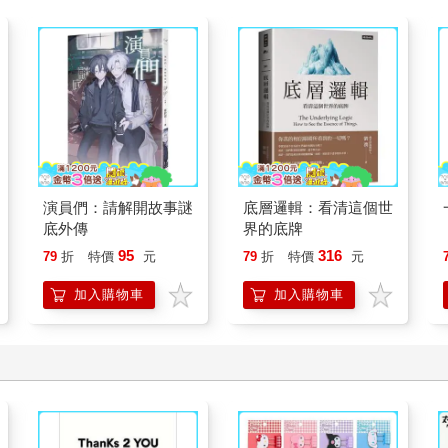
演員們：請解開故事謎
底層邏輯：看清這個世
底外傳
界的底牌
95
316
79
折
特價
元
79
折
特價
元
加入購物車
加入購物車