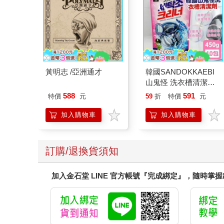
黃明志 /亞洲通才
韓國SANDOKKAEBI
山鬼怪 洗衣槽清潔劑
450公克-10包組
588
591
特價
元
59
折
特價
元
加入購物車
加入購物車
訂購/退換貨須知
加入金石堂 LINE 官方帳號『完成綁定』，隨時掌