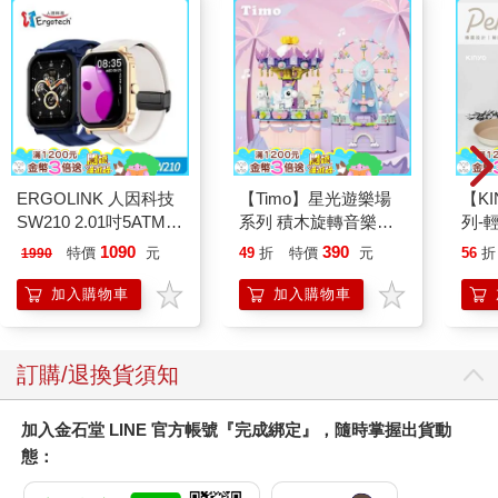
ERGOLINK 人因科技
【Timo】星光遊樂場
【KI
SW210 2.01吋5ATM游
系列 積木旋轉音樂盒
列-
泳心率血氧藍牙通話腕
禮物
平煎
1090
390
特價
元
49
折
特價
元
56
折
1990
錶
加入購物車
加入購物車
訂購/退換貨須知
加入金石堂 LINE 官方帳號『完成綁定』，隨時掌握出貨動
態：