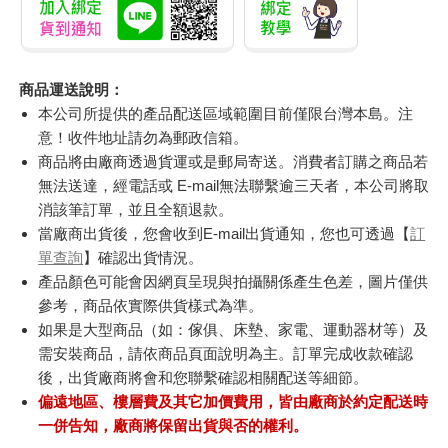
商品運送說明：
本公司所提供的產品配送區域範圍目前僅限台灣本島。注
意！收件地址請勿為郵政信箱。
商品將由廠商透過貨運或是郵局寄送。消費者訂購之商品若
無法送達，經電話或 E-mail無法聯繫逾三天者，本公司將取
消該筆訂單，並且全額退款。
當廠商出貨後，您會收到E-mail出貨通知，您也可透過【
訂
單查詢
】確認出貨情況。
產品顏色可能會因網頁呈現與拍攝關係產生色差，圖片僅供
參考，商品依實際供貨樣式為準。
如果是大型商品（如：傢俱、床墊、家電、運動器材等）及
需安裝商品，請依商品頁面說明為主。訂單完成收款確認
後，出貨廠商將會和您聯繫確認相關配送等細節。
偏遠地區、樓層費及其它加價費用，皆由廠商於約定配送時
一併告知，廠商將保留出貨與否的權利。