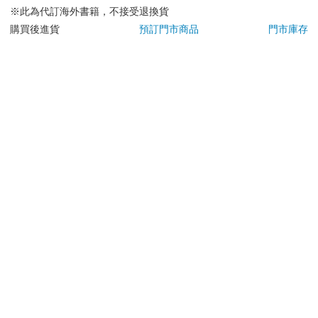
若非上列種類商品，均享有到貨7天的猶豫期（含例假
※此為代訂海外書籍，不接受退換貨
日）。
購買後進貨
預訂門市商品
門市庫存
辦理退換貨時，商品（組合商品恕無法接受單獨退貨）必須
是您收到商品時的原始狀態（包含商品本體、配件、贈品、
保證書、所有附隨資料文件及原廠內外包裝…等），請勿直
接使用原廠包裝寄送，或於原廠包裝上黏貼紙張或書寫文
字。
退回商品若無法回復原狀，將請您負擔回復原狀所需費用，
嚴重時將影響您的退貨權益。