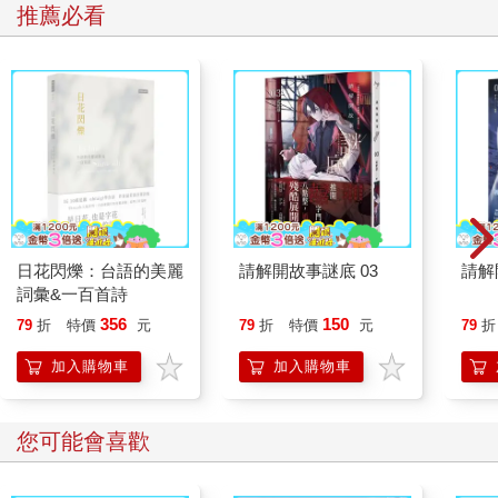
推薦必看
日花閃爍：台語的美麗
請解開故事謎底 03
請解
詞彙&一百首詩
356
150
79
折
特價
元
79
折
特價
元
79
折
加入購物車
加入購物車
您可能會喜歡