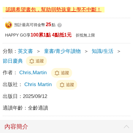
認購希望書包，幫助弱勢孩童上學不中斷！
25
預計最高可得金幣
點
?
100累1點 4點抵1元
HAPPY GO享
折抵無上限
分類：
英文書
＞
童書/青少年讀物
＞
知識/生活
＞
節日慶典
追蹤
作者：
Chris,Martin
追蹤
出版社：
Chris Martin
追蹤
出版日：
2025/09/12
適讀年齡：
全齡適讀
內容簡介