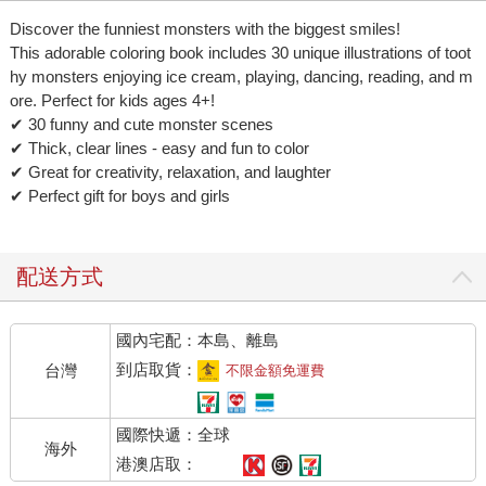
Discover the funniest monsters with the biggest smiles!
This adorable coloring book includes 30 unique illustrations of toot
hy monsters enjoying ice cream, playing, dancing, reading, and m
ore. Perfect for kids ages 4+!
✔ 30 funny and cute monster scenes
✔ Thick, clear lines - easy and fun to color
✔ Great for creativity, relaxation, and laughter
✔ Perfect gift for boys and girls
配送方式
國內宅配：本島、離島
到店取貨：
台灣
不限金額免運費
國際快遞：全球
海外
港澳店取：