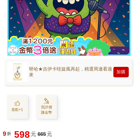
呀哈★吉伊卡哇旋風再起，精選周邊看過
加購
來
寫評價
喜歡+1
賺金幣
598
9
折
元
665
元