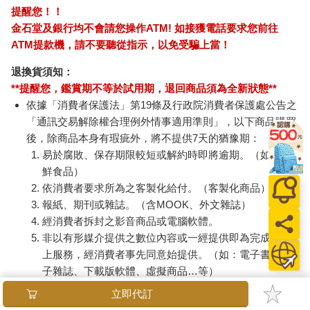
提醒您！！
金石堂及銀行均不會請您操作ATM! 如接獲電話要求您前往
ATM提款機，請不要聽從指示，以免受騙上當！
退換貨須知：
**提醒您，鑑賞期不等於試用期，退回商品須為全新狀態**
依據「消費者保護法」第19條及行政院消費者保護處公告之
「通訊交易解除權合理例外情事適用準則」，以下商品購買
後，除商品本身有瑕疵外，將不提供7天的猶豫期：
易於腐敗、保存期限較短或解約時即將逾期。（如：生
鮮食品）
依消費者要求所為之客製化給付。（客製化商品）
報紙、期刊或雜誌。（含MOOK、外文雜誌）
經消費者拆封之影音商品或電腦軟體。
非以有形媒介提供之數位內容或一經提供即為完成之線
上服務，經消費者事先同意始提供。（如：電子書、電
子雜誌、下載版軟體、虛擬商品…等）
已拆封之個人衛生用品。（如：內衣褲、刮鬍刀、除毛
立即代訂
刀…等）