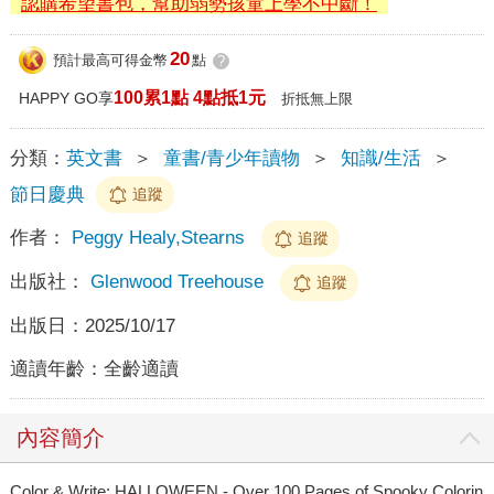
認購希望書包，幫助弱勢孩童上學不中斷！
20
預計最高可得金幣
點
?
100累1點 4點抵1元
HAPPY GO享
折抵無上限
分類：
英文書
＞
童書/青少年讀物
＞
知識/生活
＞
節日慶典
追蹤
作者：
Peggy Healy,Stearns
追蹤
出版社：
Glenwood Treehouse
追蹤
出版日：
2025/10/17
適讀年齡：
全齡適讀
內容簡介
Color & Write: HALLOWEEN - Over 100 Pages of Spooky Colorin