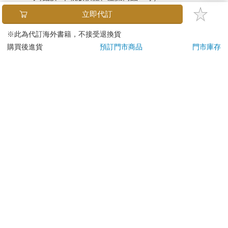
已拆封之個人衛生用品。（如：內衣褲、刮鬍刀、除毛
立即代訂
刀…等）
若非上列種類商品，均享有到貨7天的猶豫期（含例假
※此為代訂海外書籍，不接受退換貨
日）。
購買後進貨
預訂門市商品
門市庫存
辦理退換貨時，商品（組合商品恕無法接受單獨退貨）必須
是您收到商品時的原始狀態（包含商品本體、配件、贈品、
保證書、所有附隨資料文件及原廠內外包裝…等），請勿直
接使用原廠包裝寄送，或於原廠包裝上黏貼紙張或書寫文
字。
退回商品若無法回復原狀，將請您負擔回復原狀所需費用，
嚴重時將影響您的退貨權益。