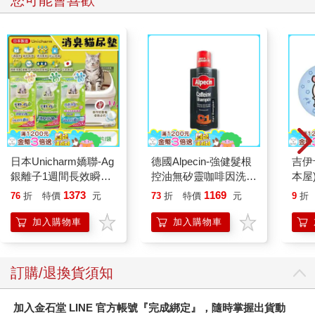
日本Unicharm嬌聯-Ag
德國Alpecin-強健髮根
吉伊
銀離子1週間長效瞬吸
控油無矽靈咖啡因洗髮
本屋
乾爽寵物消臭大師貓尿
凝露375ml/瓶-C1強健
1373
1169
76
折
特價
元
73
折
特價
元
9
折
墊20片/袋(大容量吸水
髮根(護髮洗髮精/男士
防滲漏貓尿布/可觀察
調理頭皮洗髮液/0矽靈
加入購物車
加入購物車
尿色貓潔墊補充包/本
滋潤洗頭髮水/一般髮
品不含貓砂盆)
質適用)
訂購/退換貨須知
加入金石堂 LINE 官方帳號『完成綁定』，隨時掌握出貨動