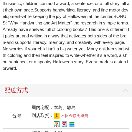
thusiastic, children can add a word, a sentence, or a full story, all a
t their own pace.Supports handwriting, literacy, and fine motor dev
elopment-while keeping the joy of Halloween at the center.BONU
S: "Why Handwriting and Art Matter"-the research in simple terms.
Already have shelves full of coloring books? This one is different! I
t pairs art and writing in a way that activates both sides of the brai
n-and supports literacy, memory, and creativity with every page.
No worries if your child isn't a big writer yet. Many children start wi
th coloring and then feel inspired to write-whether it's a word, a sh
ort sentence, or a spooky Halloween story. Every mark is a step f
orward.
配送方式
國內宅配：本島、離島
到店取貨：
台灣
不限金額免運費