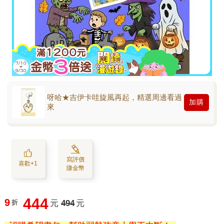
呀哈★吉伊卡哇旋風再起，精選周邊看過
加購
來
寫評價
喜歡+1
賺金幣
444
9
折
元
494
元