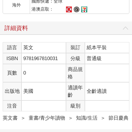
國際快遞：全球
海外
港澳店取：
詳細資料
語言
英文
裝訂
紙本平裝
ISBN
9781967810031
分級
普通級
商品規
頁數
0
格
適讀年
出版地
美國
全齡適讀
齡
注音
級別
英文書
＞
童書/青少年讀物
＞
知識/生活
＞
節日慶典