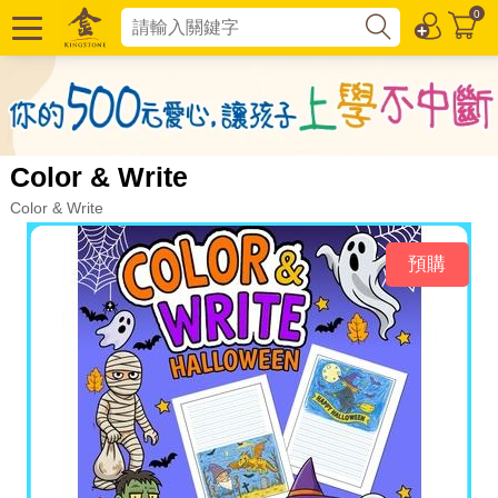
0
Color & Write
Color & Write
預購