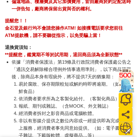
偏遠地區、樓層費及其它加價費用，皆由廠商於約定配送時
一併告知，廠商將保留出貨與否的權利。
提醒您！！
金石堂及銀行均不會請您操作ATM! 如接獲電話要求您前往
ATM提款機，請不要聽從指示，以免受騙上當！
退換貨須知：
**提醒您，鑑賞期不等於試用期，退回商品須為全新狀態**
依據「消費者保護法」第19條及行政院消費者保護處公告之
「通訊交易解除權合理例外情事適用準則」，以下商品購買
後，除商品本身有瑕疵外，將不提供7天的猶豫期：
易於腐敗、保存期限較短或解約時即將逾期。（如：生
鮮食品）
依消費者要求所為之客製化給付。（客製化商品）
報紙、期刊或雜誌。（含MOOK、外文雜誌）
經消費者拆封之影音商品或電腦軟體。
非以有形媒介提供之數位內容或一經提供即為完成之線
上服務，經消費者事先同意始提供。（如：電子書、電
子雜誌、下載版軟體、虛擬商品…等）