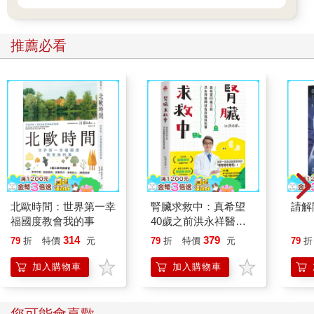
推薦必看
北歐時間：世界第一幸
腎臟求救中：真希望
請解
福國度教會我的事
40歲之前洪永祥醫師
就告訴我這些事
314
379
79
折
特價
元
79
折
特價
元
79
折
加入購物車
加入購物車
您可能會喜歡