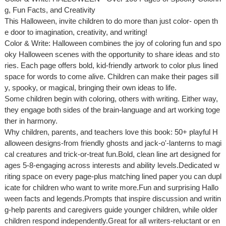
g, Fun Facts, and Creativity
This Halloween, invite children to do more than just color- open th
e door to imagination, creativity, and writing!
Color & Write: Halloween combines the joy of coloring fun and spo
oky Halloween scenes with the opportunity to share ideas and sto
ries. Each page offers bold, kid-friendly artwork to color plus lined
space for words to come alive. Children can make their pages sill
y, spooky, or magical, bringing their own ideas to life.
Some children begin with coloring, others with writing. Either way,
they engage both sides of the brain-language and art working toge
ther in harmony.
Why children, parents, and teachers love this book: 50+ playful H
alloween designs-from friendly ghosts and jack-o'-lanterns to magi
cal creatures and trick-or-treat fun.Bold, clean line art designed for
ages 5-8-engaging across interests and ability levels.Dedicated w
riting space on every page-plus matching lined paper you can dupl
icate for children who want to write more.Fun and surprising Hallo
ween facts and legends.Prompts that inspire discussion and writin
g-help parents and caregivers guide younger children, while older
children respond independently.Great for all writers-reluctant or en