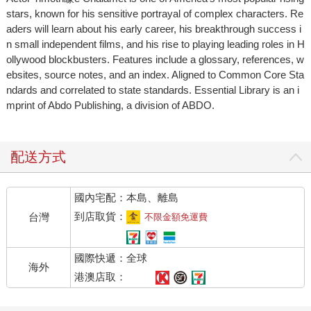
stars, known for his sensitive portrayal of complex characters. Re
aders will learn about his early career, his breakthrough success i
n small independent films, and his rise to playing leading roles in H
ollywood blockbusters. Features include a glossary, references, w
ebsites, source notes, and an index. Aligned to Common Core Sta
ndards and correlated to state standards. Essential Library is an i
mprint of Abdo Publishing, a division of ABDO.
配送方式
國內宅配：本島、離島
到店取貨：
台灣
不限金額免運費
國際快遞：全球
海外
港澳店取：