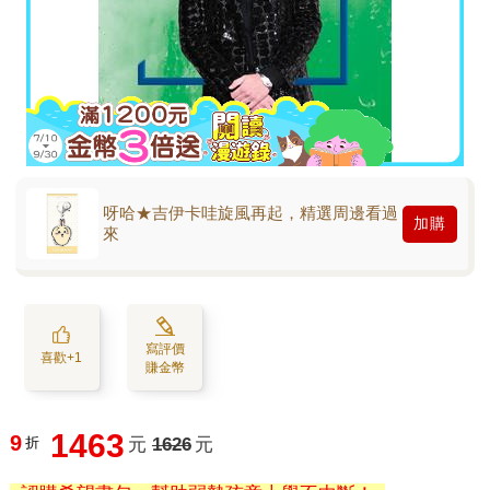
呀哈★吉伊卡哇旋風再起，精選周邊看過
加購
來
寫評價
喜歡+1
賺金幣
1463
9
折
元
1626
元