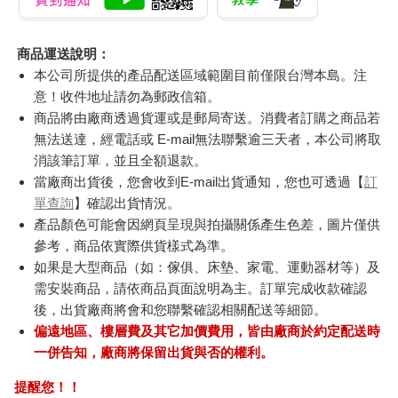
商品運送說明：
本公司所提供的產品配送區域範圍目前僅限台灣本島。注
意！收件地址請勿為郵政信箱。
商品將由廠商透過貨運或是郵局寄送。消費者訂購之商品若
無法送達，經電話或 E-mail無法聯繫逾三天者，本公司將取
消該筆訂單，並且全額退款。
當廠商出貨後，您會收到E-mail出貨通知，您也可透過【
訂
單查詢
】確認出貨情況。
產品顏色可能會因網頁呈現與拍攝關係產生色差，圖片僅供
參考，商品依實際供貨樣式為準。
如果是大型商品（如：傢俱、床墊、家電、運動器材等）及
需安裝商品，請依商品頁面說明為主。訂單完成收款確認
後，出貨廠商將會和您聯繫確認相關配送等細節。
偏遠地區、樓層費及其它加價費用，皆由廠商於約定配送時
一併告知，廠商將保留出貨與否的權利。
提醒您！！