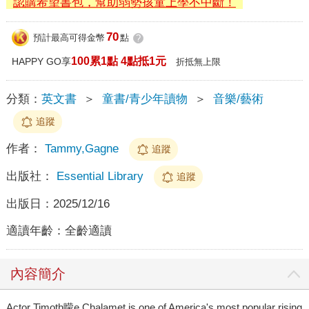
認購希望書包，幫助弱勢孩童上學不中斷！
70
預計最高可得金幣
點
?
100累1點 4點抵1元
HAPPY GO享
折抵無上限
分類：
英文書
＞
童書/青少年讀物
＞
音樂/藝術
追蹤
作者：
Tammy,Gagne
追蹤
出版社：
Essential Library
追蹤
出版日：
2025/12/16
適讀年齡：
全齡適讀
內容簡介
Actor Timoth矇e Chalamet is one of America's most popular rising