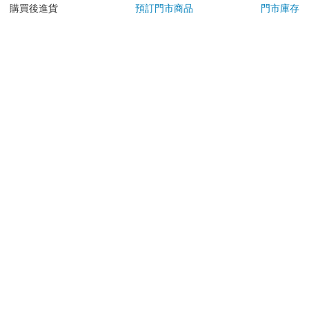
日）。
購買後進貨
預訂門市商品
門市庫存
辦理退換貨時，商品（組合商品恕無法接受單獨退貨）必須
是您收到商品時的原始狀態（包含商品本體、配件、贈品、
保證書、所有附隨資料文件及原廠內外包裝…等），請勿直
接使用原廠包裝寄送，或於原廠包裝上黏貼紙張或書寫文
字。
退回商品若無法回復原狀，將請您負擔回復原狀所需費用，
嚴重時將影響您的退貨權益。