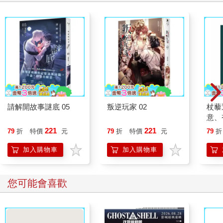
請解開故事謎底 05
叛逆玩家 02
杖藜
意、
恭談
221
221
79
折
特價
元
79
折
特價
元
79
折
想
加入購物車
加入購物車
您可能會喜歡