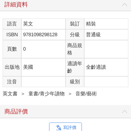
詳細資料
語言
英文
裝訂
精裝
ISBN
9781098298128
分級
普通級
商品規
頁數
0
格
適讀年
出版地
美國
全齡適讀
齡
注音
級別
英文書
＞
童書/青少年讀物
＞
音樂/藝術
商品評價
寫評價