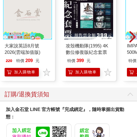
大家說英語8月號
攻殼機動隊(1995) 4K
IM
2026(雲端加值版)
數位修復版紀念套票
500
IM0
209
399
特價
元
特價
元
特價
220
加入購物車
加入購物車
訂購/退換貨須知
加入金石堂 LINE 官方帳號『完成綁定』，隨時掌握出貨動
態：