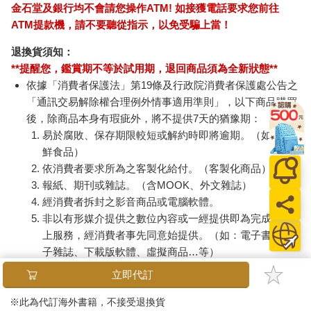
金石堂及銀行均不會請您操作ATM! 如接獲電話要求您前往
ATM提款機，請不要聽從指示，以免受騙上當！
退換貨須知：
**提醒您，鑑賞期不等於試用期，退回商品須為全新狀態**
依據「消費者保護法」第19條及行政院消費者保護處公告之
「通訊交易解除權合理例外情事適用準則」，以下商品購買
後，除商品本身有瑕疵外，將不提供7天的猶豫期：
易於腐敗、保存期限較短或解約時即將逾期。（如：生
鮮食品）
依消費者要求所為之客製化給付。（客製化商品）
報紙、期刊或雜誌。（含MOOK、外文雜誌）
經消費者拆封之影音商品或電腦軟體。
非以有形媒介提供之數位內容或一經提供即為完成之線
上服務，經消費者事先同意始提供。（如：電子書、電
子雜誌、下載版軟體、虛擬商品…等）
已拆封之個人衛生用品。（如：內衣褲、刮鬍刀、除毛
立即代訂
刀…等）
若非上列種類商品，均享有到貨7天的猶豫期（含例假
※此為代訂海外書籍，不接受退換貨