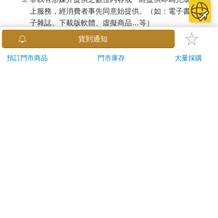
上服務，經消費者事先同意始提供。（如：電子書、電
子雜誌、下載版軟體、虛擬商品…等）
已拆封之個人衛生用品。（如：內衣褲、刮鬍刀、除毛
貨到通知
刀…等）
若非上列種類商品，均享有到貨7天的猶豫期（含例假
預訂門市商品
門市庫存
大量採購
日）。
辦理退換貨時，商品（組合商品恕無法接受單獨退貨）必須
是您收到商品時的原始狀態（包含商品本體、配件、贈品、
保證書、所有附隨資料文件及原廠內外包裝…等），請勿直
接使用原廠包裝寄送，或於原廠包裝上黏貼紙張或書寫文
字。
退回商品若無法回復原狀，將請您負擔回復原狀所需費用，
嚴重時將影響您的退貨權益。