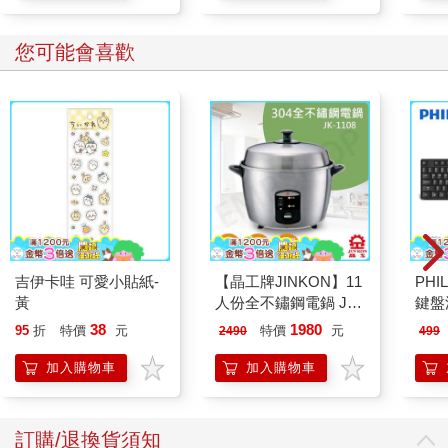
您可能會喜歡
吉伊卡哇 可愛小貼紙-
【晶工牌JINKON】11
PHI
黃
人份全不鏽鋼電鍋 JK-
鍵盤滑
1108
38
1980
95
折
特價
元
特價
元
2490
499
加入購物車
加入購物車
訂購/退換貨須知