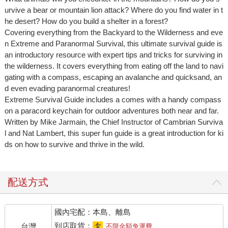
urvive a bear or mountain lion attack? Where do you find water in t
he desert? How do you build a shelter in a forest?
Covering everything from the Backyard to the Wilderness and eve
n Extreme and Paranormal Survival, this ultimate survival guide is
an introductory resource with expert tips and tricks for surviving in
the wilderness. It covers everything from eating off the land to navi
gating with a compass, escaping an avalanche and quicksand, an
d even evading paranormal creatures!
Extreme Survival Guide includes a comes with a handy compass
on a paracord keychain for outdoor adventures both near and far.
Written by Mike Jarmain, the Chief Instructor of Cambrian Surviva
l and Nat Lambert, this super fun guide is a great introduction for ki
ds on how to survive and thrive in the wild.
配送方式
國內宅配：本島、離島
到店取貨：
台灣
不限金額免運費