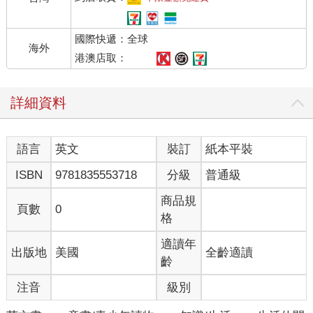
國際快遞：全球
海外
港澳店取：
詳細資料
語言
英文
裝訂
紙本平裝
ISBN
9781835553718
分級
普通級
商品規
頁數
0
格
適讀年
出版地
美國
全齡適讀
齡
注音
級別