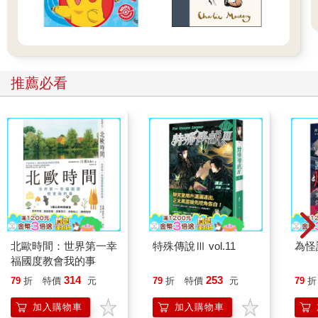
推薦必看
北歐時間：世界第一幸
特殊傳說Ⅲ vol.11
為怪
福國度教會我的事
314
253
79
折
特價
元
79
折
特價
元
79
折
加入購物車
加入購物車