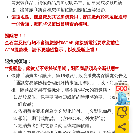
需安裝商品，請依商品頁面說明為主。訂單完成收款確認
後，出貨廠商將會和您聯繫確認相關配送等細節。
偏遠地區、樓層費及其它加價費用，皆由廠商於約定配送時
一併告知，廠商將保留出貨與否的權利。
提醒您！！
金石堂及銀行均不會請您操作ATM! 如接獲電話要求您前往
ATM提款機，請不要聽從指示，以免受騙上當！
退換貨須知：
**提醒您，鑑賞期不等於試用期，退回商品須為全新狀態**
依據「消費者保護法」第19條及行政院消費者保護處公告之
「通訊交易解除權合理例外情事適用準則」，以下商品購買
後，除商品本身有瑕疵外，將不提供7天的猶豫期：
易於腐敗、保存期限較短或解約時即將逾期。（如：生
鮮食品）
依消費者要求所為之客製化給付。（客製化商品）
報紙、期刊或雜誌。（含MOOK、外文雜誌）
經消費者拆封之影音商品或電腦軟體。
非以有形媒介提供之數位內容或一經提供即為完成之線