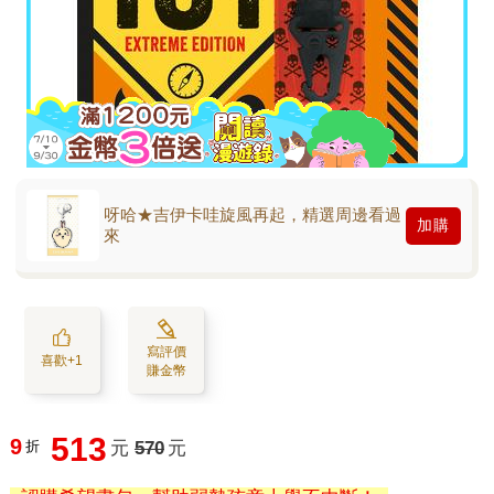
呀哈★吉伊卡哇旋風再起，精選周邊看過
加購
來
寫評價
喜歡+1
賺金幣
513
9
折
元
570
元