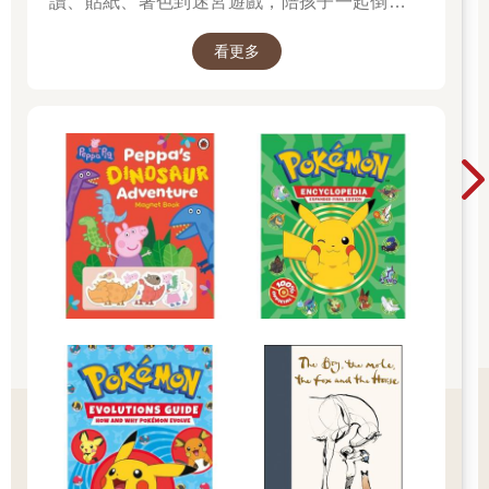
讀、貼紙、著色到迷宮遊戲，陪孩子一起倒數歡
樂的 25 天。 打開每一頁、每一扇小門，都是滿
看更多
滿的驚喜與節慶溫度， Read it, Play it, Feel the
Christmas Magic！ 即日起~2026/1/5參展商品好
康79折~~