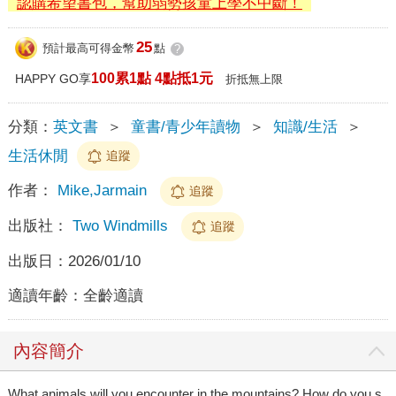
認購希望書包，幫助弱勢孩童上學不中斷！
25
預計最高可得金幣
點
?
100累1點 4點抵1元
HAPPY GO享
折抵無上限
分類：
英文書
＞
童書/青少年讀物
＞
知識/生活
＞
生活休閒
追蹤
作者：
Mike,Jarmain
追蹤
出版社：
Two Windmills
追蹤
出版日：
2026/01/10
適讀年齡：
全齡適讀
內容簡介
What animals will you encounter in the mountains? How do you s