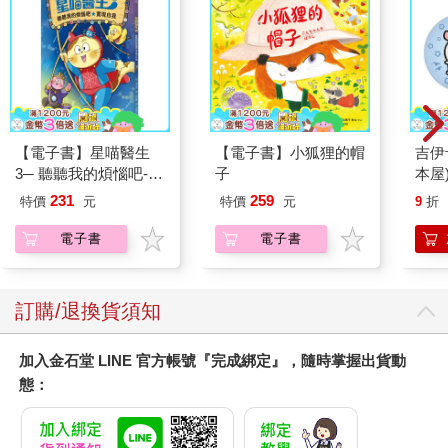
【電子書】星喵醫生
【電子書】小狐狸的帽
吉伊
3─ 聽聽我的煩惱吧-實
子
本屋
現自我
231
259
特價
元
特價
元
9
折
電子書
電子書
訂購/退換貨須知
加入金石堂 LINE 官方帳號『完成綁定』，隨時掌握出貨動
態：