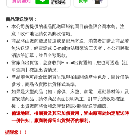
商品運送說明：
本公司所提供的產品配送區域範圍目前僅限台灣本島。注
意！收件地址請勿為郵政信箱。
商品將由廠商透過貨運或是郵局寄送。消費者訂購之商品若
無法送達，經電話或 E-mail無法聯繫逾三天者，本公司將取
消該筆訂單，並且全額退款。
當廠商出貨後，您會收到E-mail出貨通知，您也可透過【
訂
單查詢
】確認出貨情況。
產品顏色可能會因網頁呈現與拍攝關係產生色差，圖片僅供
參考，商品依實際供貨樣式為準。
如果是大型商品（如：傢俱、床墊、家電、運動器材等）及
需安裝商品，請依商品頁面說明為主。訂單完成收款確認
後，出貨廠商將會和您聯繫確認相關配送等細節。
偏遠地區、樓層費及其它加價費用，皆由廠商於約定配送時
一併告知，廠商將保留出貨與否的權利。
提醒您！！