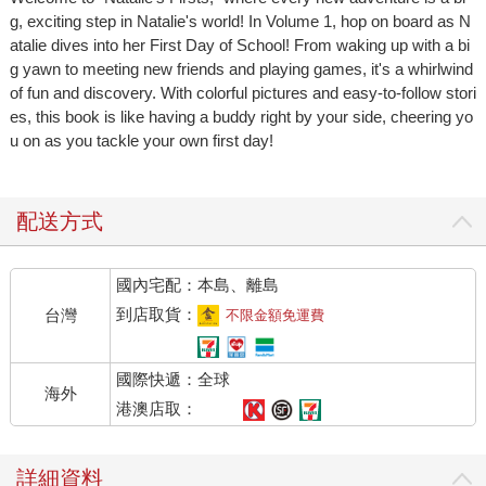
g, exciting step in Natalie's world! In Volume 1, hop on board as N
atalie dives into her First Day of School! From waking up with a bi
g yawn to meeting new friends and playing games, it's a whirlwind
of fun and discovery. With colorful pictures and easy-to-follow stori
es, this book is like having a buddy right by your side, cheering yo
u on as you tackle your own first day!
配送方式
國內宅配：本島、離島
到店取貨：
台灣
不限金額免運費
國際快遞：全球
海外
港澳店取：
詳細資料