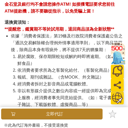
金石堂及銀行均不會請您操作ATM! 如接獲電話要求您前往
ATM提款機，請不要聽從指示，以免受騙上當！
退換貨須知：
**提醒您，鑑賞期不等於試用期，退回商品須為全新狀態**
依據「消費者保護法」第19條及行政院消費者保護處公告之
「通訊交易解除權合理例外情事適用準則」，以下商品購買
後，除商品本身有瑕疵外，將不提供7天的猶豫期：
易於腐敗、保存期限較短或解約時即將逾期。（如：生
鮮食品）
依消費者要求所為之客製化給付。（客製化商品）
報紙、期刊或雜誌。（含MOOK、外文雜誌）
經消費者拆封之影音商品或電腦軟體。
非以有形媒介提供之數位內容或一經提供即為完成之線
上服務，經消費者事先同意始提供。（如：電子書、電
子雜誌、下載版軟體、虛擬商品…等）
已拆封之個人衛生用品。（如：內衣褲、刮鬍刀、除毛
立即代訂
刀…等）
若非上列種類商品，均享有到貨7天的猶豫期（含例假
※此為代訂海外書籍，不接受退換貨