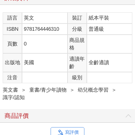
語言
英文
裝訂
紙本平裝
ISBN
9781764446310
分級
普通級
商品規
頁數
0
格
適讀年
出版地
美國
全齡適讀
齡
注音
級別
英文書
＞
童書/青少年讀物
＞
幼兒概念學習
＞
識字/認知
商品評價
寫評價