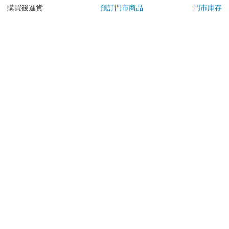
日）。
購買後進貨
預訂門市商品
門市庫存
辦理退換貨時，商品（組合商品恕無法接受單獨退貨）必須
是您收到商品時的原始狀態（包含商品本體、配件、贈品、
保證書、所有附隨資料文件及原廠內外包裝…等），請勿直
接使用原廠包裝寄送，或於原廠包裝上黏貼紙張或書寫文
字。
退回商品若無法回復原狀，將請您負擔回復原狀所需費用，
嚴重時將影響您的退貨權益。