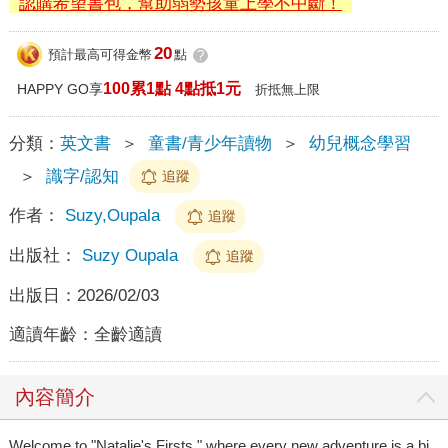
認購希望書包，幫助弱勢孩童上學不中斷！
20
預計最高可得金幣
點
?
100累1點 4點抵1元
HAPPY GO享
折抵無上限
分類：
英文書
＞
童書/青少年讀物
＞
幼兒概念學習
＞
識字/認知
追蹤
作者：
Suzy,Oupala
追蹤
出版社：
Suzy Oupala
追蹤
出版日：
2026/02/03
適讀年齡：
全齡適讀
內容簡介
Welcome to "Natalie's Firsts," where every new adventure is a bi