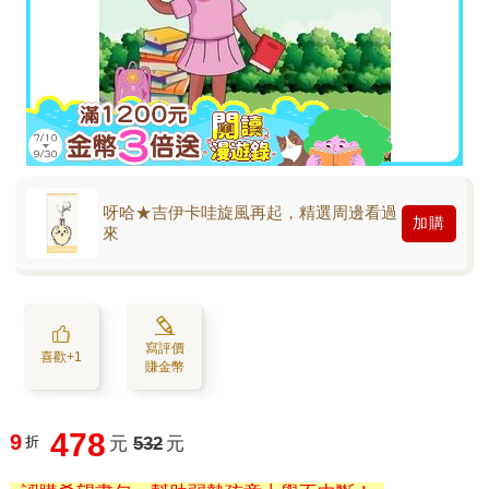
呀哈★吉伊卡哇旋風再起，精選周邊看過
加購
來
寫評價
喜歡+1
賺金幣
478
9
折
元
532
元