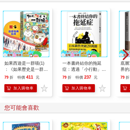
如果西遊是一群喵(1)
一本書終結你的拖延
底層
：《如果歷史是一群
症：透過「小行動」打
界的
喵》作者最新力作，附
開大腦的行動開關，懶
411
237
79
折
特價
元
79
折
特價
元
79
折
【首卷特典】拉頁
人也能變身「行動派」
的37個科學方法
加入購物車
加入購物車
您可能會喜歡