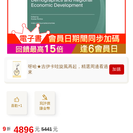
呀哈★吉伊卡哇旋風再起，精選周邊看過
加購
來
寫評價
喜歡+1
賺金幣
4896
9
折
元
5441
元