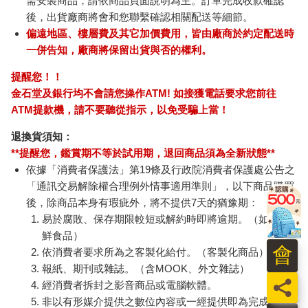
需安裝商品，請依商品頁面說明為主。訂單完成收款確認
後，出貨廠商將會和您聯繫確認相關配送等細節。
偏遠地區、樓層費及其它加價費用，皆由廠商於約定配送時
一併告知，廠商將保留出貨與否的權利。
提醒您！！
金石堂及銀行均不會請您操作ATM! 如接獲電話要求您前往
ATM提款機，請不要聽從指示，以免受騙上當！
退換貨須知：
**提醒您，鑑賞期不等於試用期，退回商品須為全新狀態**
依據「消費者保護法」第19條及行政院消費者保護處公告之
「通訊交易解除權合理例外情事適用準則」，以下商品購買
後，除商品本身有瑕疵外，將不提供7天的猶豫期：
易於腐敗、保存期限較短或解約時即將逾期。（如：生
鮮食品）
會
依消費者要求所為之客製化給付。（客製化商品）
報紙、期刊或雜誌。（含MOOK、外文雜誌）
員
經消費者拆封之影音商品或電腦軟體。
非以有形媒介提供之數位內容或一經提供即為完成之線