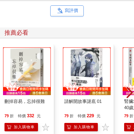
寫評價
推薦必看
刪掉容易，忘掉很難
請解開故事謎底 01
腎臟
40
就告
332
229
79
折
特價
元
79
折
特價
元
79
折
加入購物車
加入購物車