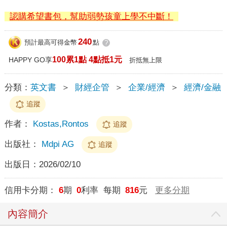
認購希望書包，幫助弱勢孩童上學不中斷！
240
預計最高可得金幣
點
?
100累1點 4點抵1元
HAPPY GO享
折抵無上限
分類：
英文書
＞
財經企管
＞
企業/經濟
＞
經濟/金融
追蹤
作者：
Kostas,Rontos
追蹤
出版社：
Mdpi AG
追蹤
出版日：
2026/02/10
信用卡分期：
6
期
0
利率 每期
816
元
更多分期
內容簡介