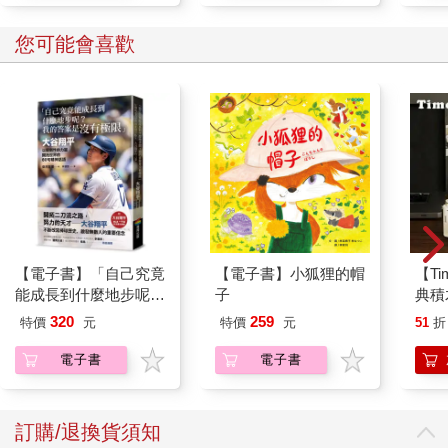
您可能會喜歡
【電子書】「自己究竟
【電子書】小狐狸的帽
【T
能成長到什麼地步呢？
子
典積
我的答案是沒有極限」
320
259
特價
元
特價
元
51
折
電子書
電子書
訂購/退換貨須知