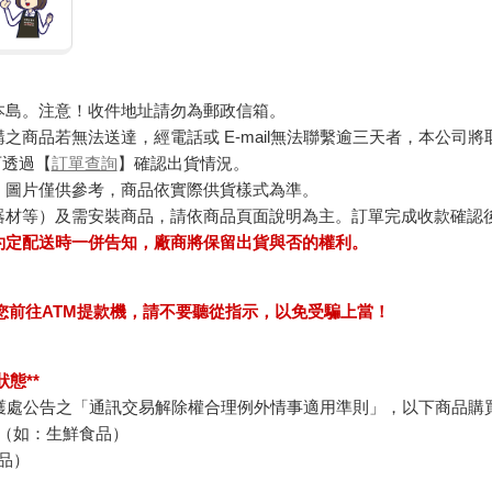
本島。注意！收件地址請勿為郵政信箱。
商品若無法送達，經電話或 E-mail無法聯繫逾三天者，本公司
可透過【
訂單查詢
】確認出貨情況。
，圖片僅供參考，商品依實際供貨樣式為準。
器材等）及需安裝商品，請依商品頁面說明為主。訂單完成收款確認
約定配送時一併告知，廠商將保留出貨與否的權利。
求您前往ATM提款機，請不要聽從指示，以免受騙上當！
態**
護處公告之「通訊交易解除權合理例外情事適用準則」，以下商品購
（如：生鮮食品）
品）