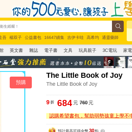
圭吾
楊双子
公益書包
16647續集
吉伊卡哇
高希均
通靈藥師
路邊攤新作
馬斯克
玩具總動員5
超慢跑
館
英文書
雜誌
電子書
文具
玩具親子
3C電玩
家
The Little Book of Joy
預購
The Little Book of Joy
684
9
折
元
760
元
認購希望書包，幫助弱勢孩童上學不
30
預計最高可得金幣
點
?