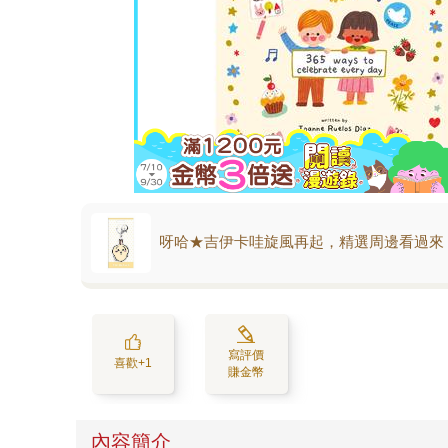
呀哈★吉伊卡哇旋風再起，精選周邊看過來
寫評價
喜歡+1
賺金幣
內容簡介