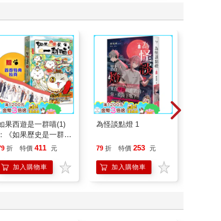
如果西遊是一群喵(1)
為怪談點燈 1
一本書
：《如果歷史是一群
【漫畫
喵》作者最新力作，附
行動」
411
253
79
折
特價
元
79
折
特價
元
79
折
【首卷特典】拉頁
開關，
「行動
加入購物車
加入購物車
加
學方法