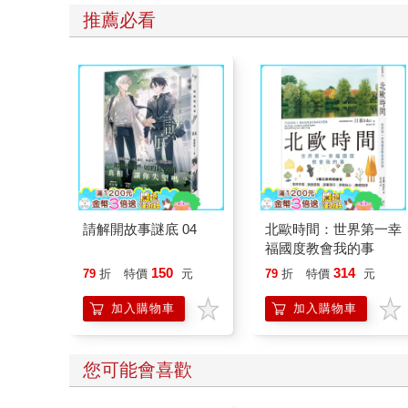
喜與節慶溫度， Read it, Play it,
推薦必看
Feel the Christmas Magic！ 即日
起~2026/1/5參展商品好康79折~~
請解開故事謎底 04
北歐時間：世界第一幸
福國度教會我的事
150
314
79
折
特價
元
79
折
特價
元
加入購物車
加入購物車
您可能會喜歡