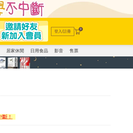
0
登入/註冊
電
居家休閒
日用食品
影音
售票
中斷！