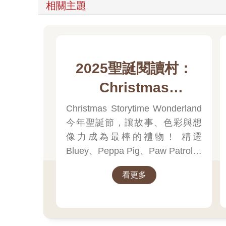
相關主題
2025聖誕閱讀村：
Christmas
Storytime
Christmas Storytime Wonderland
今年聖誕節，讓故事、色彩與想
Wonderland
像力成為最棒的禮物！ 精選
Bluey、Peppa Pig、Paw Patrol、
迪士尼、尋找威力等經典角色的
看更多
聖誕繪本與倒數日曆， 從閱讀、
貼紙、著色到迷宮遊戲，陪孩子
一起倒數歡樂的 25 天。 打開每一
頁、每一扇小門，都是滿滿的驚