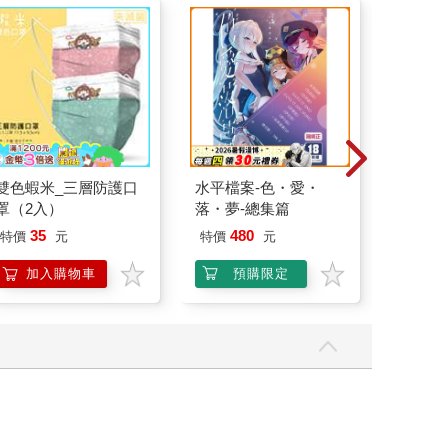
雙色蝦米_三層防護口
水平檔案-色・愛・
超幸福
罩（2入）
落・夢-總集篇
焙材料
愛配色
35
480
特價
元
特價
元
79
折
加入購物車
預購限定
加