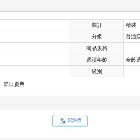
裝訂
精裝
分級
普通
商品規格
適讀年齡
全齡
級別
＞
節日慶典
寫評價