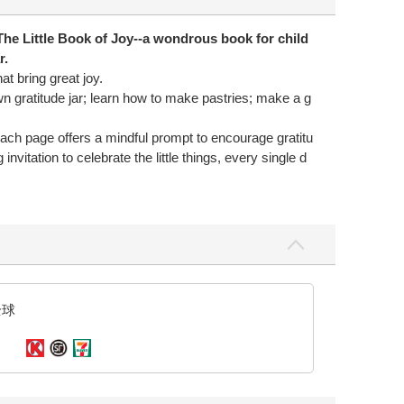
The Little Book of Joy
--a wondrous book for child
r.
at bring great joy.
n gratitude jar; learn how to make pastries; make a g
 each page offers a mindful prompt to encourage gratitu
nvitation to celebrate the little things, every single d
全球