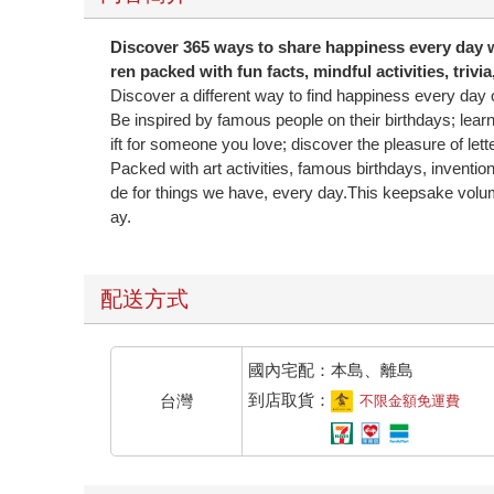
Discover 365 ways to share happiness every day w
ren packed with fun facts, mindful activities, trivi
Discover a different way to find happiness every day of 
Be inspired by famous people on their birthdays; lear
ift for someone you love; discover the pleasure of letter
Packed with art activities, famous birthdays, invention
de for things we have, every day.This keepsake volume is
ay.
配送方式
國內宅配：本島、離島
到店取貨：
台灣
不限金額免運費