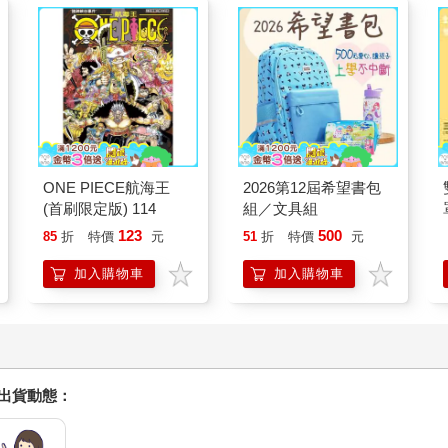
ONE PIECE航海王
2026第12屆希望書包
(首刷限定版) 114
組／文具組
123
500
85
折
特價
元
51
折
特價
元
加入購物車
加入購物車
握出貨動態：