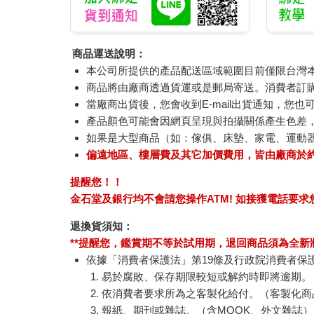
商品運送說明：
本公司所提供的產品配送區域範圍目前僅限台灣
商品將由廠商透過貨運或是郵局寄送。消費者訂購之
當廠商出貨後，您會收到E-mail出貨通知，您也
產品顏色可能會因網頁呈現與拍攝關係產生色差
如果是大型商品（如：傢俱、床墊、家電、運動
偏遠地區、樓層費及其它加價費用，皆由廠商於
提醒您！！
金石堂及銀行均不會請您操作ATM! 如接獲電話要
退換貨須知：
**提醒您，鑑賞期不等於試用期，退回商品須為全新狀
依據「消費者保護法」第19條及行政院消費者保
易於腐敗、保存期限較短或解約時即將逾期。
依消費者要求所為之客製化給付。（客製化商
報紙、期刊或雜誌。（含MOOK、外文雜誌）