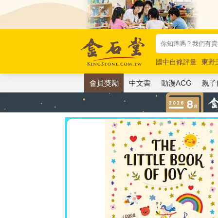
國中自修評量
東野
唯紅花綻放
奧德賽
會員獎勵
中文書
動漫ACG
親子