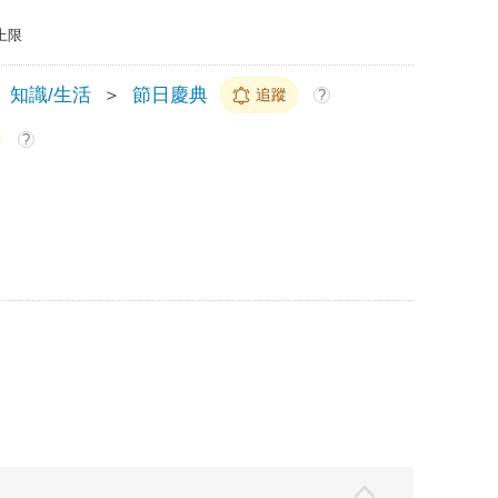
上限
知識/生活
＞
節日慶典
追蹤
?
?