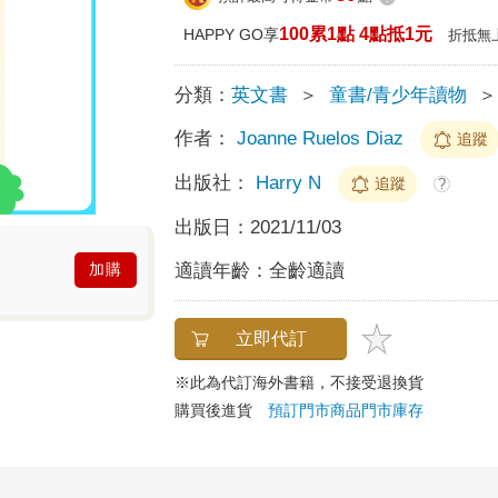
100累1點 4點抵1元
HAPPY GO享
折抵無
分類：
英文書
＞
童書/青少年讀物
＞
作者：
Joanne Ruelos Diaz
追蹤
出版社：
Harry N
追蹤
?
出版日：
2021/11/03
適讀年齡：
全齡適讀
加購
立即代訂
※此為代訂海外書籍，不接受退換貨
購買後進貨
預訂門市商品
門市庫存