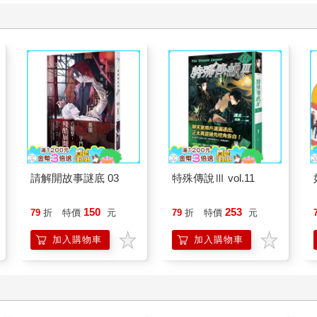
請解開故事謎底 03
特殊傳說Ⅲ vol.11
150
253
79
折
特價
元
79
折
特價
元
加入購物車
加入購物車