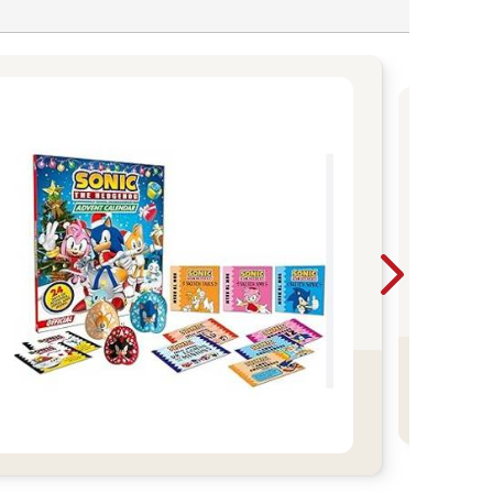
花
趣
日
溫
趣
分
奇
讀
春
的閱