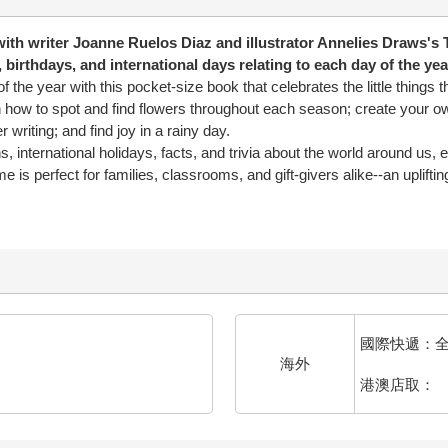
ith writer Joanne Ruelos Diaz and illustrator Annelies Draws's
a, birthdays, and international days relating to each day of the yea
the year with this pocket-size book that celebrates the little things th
n how to spot and find flowers throughout each season; create your ow
 writing; and find joy in a rainy day.
s, international holidays, facts, and trivia about the world around us,
 perfect for families, classrooms, and gift-givers alike--an uplifting i
國際快遞：
海外
港澳店取：