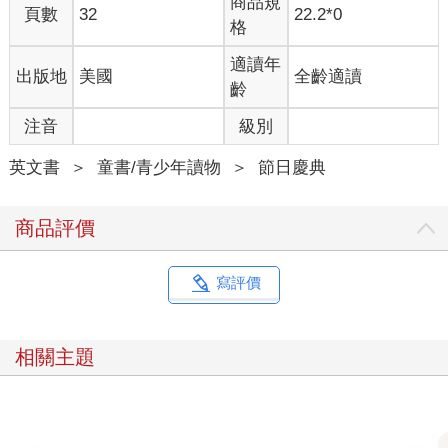
商品規
頁數
32
22.2*0
格
適讀年
出版地
美國
全齡適讀
齡
注音
級別
英文書
＞
童書/青少年讀物
＞
節日慶典
商品評價
寫評價
相關主題