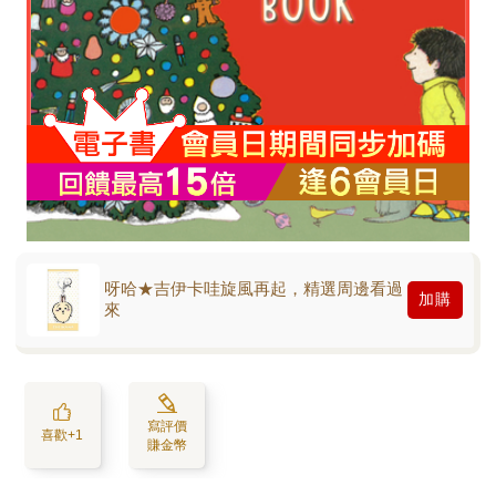
呀哈★吉伊卡哇旋風再起，精選周邊看過
加購
來
寫評價
喜歡+1
賺金幣