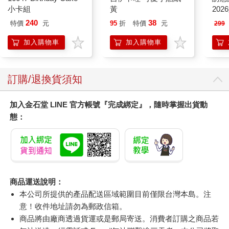
小卡組
黃
202
款封
240
38
特價
元
95
折
特價
元
299
貨)
加入購物車
加入購物車
訂購/退換貨須知
加入金石堂 LINE 官方帳號『完成綁定』，隨時掌握出貨動
態：
商品運送說明：
本公司所提供的產品配送區域範圍目前僅限台灣本島。注
意！收件地址請勿為郵政信箱。
商品將由廠商透過貨運或是郵局寄送。消費者訂購之商品若