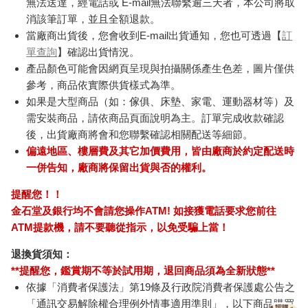
無法送達，經電話或 E-mail無法聯繫逾三天者，本公司將取
消該筆訂單，並且全額退款。
當廠商出貨後，您會收到E-mail出貨通知，您也可透過【
訂
單查詢
】確認出貨情況。
產品顏色可能會因網頁呈現與拍攝關係產生色差，圖片僅供
參考，商品依實際供貨樣式為準。
如果是大型商品（如：傢俱、床墊、家電、運動器材等）及
需安裝商品，請依商品頁面說明為主。訂單完成收款確認
後，出貨廠商將會和您聯繫確認相關配送等細節。
偏遠地區、樓層費及其它加價費用，皆由廠商於約定配送時
一併告知，廠商將保留出貨與否的權利。
提醒您！！
金石堂及銀行均不會請您操作ATM! 如接獲電話要求您前往
ATM提款機，請不要聽從指示，以免受騙上當！
退換貨須知：
**提醒您，鑑賞期不等於試用期，退回商品須為全新狀態**
依據「消費者保護法」第19條及行政院消費者保護處公告之
「通訊交易解除權合理例外情事適用準則」，以下商品購買