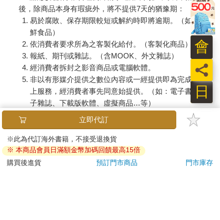
後，除商品本身有瑕疵外，將不提供7天的猶豫期：
易於腐敗、保存期限較短或解約時即將逾期。（如：生
鮮食品）
會
依消費者要求所為之客製化給付。（客製化商品）
報紙、期刊或雜誌。（含MOOK、外文雜誌）
員
經消費者拆封之影音商品或電腦軟體。
非以有形媒介提供之數位內容或一經提供即為完成之線
日
上服務，經消費者事先同意始提供。（如：電子書、電
子雜誌、下載版軟體、虛擬商品…等）
已拆封之個人衛生用品。（如：內衣褲、刮鬍刀、除毛
刀…等）
若非上列種類商品，均享有到貨7天的猶豫期（含例假
日）。
辦理退換貨時，商品（組合商品恕無法接受單獨退貨）必須
是您收到商品時的原始狀態（包含商品本體、配件、贈品、
保證書、所有附隨資料文件及原廠內外包裝…等），請勿直
接使用原廠包裝寄送，或於原廠包裝上黏貼紙張或書寫文
字。