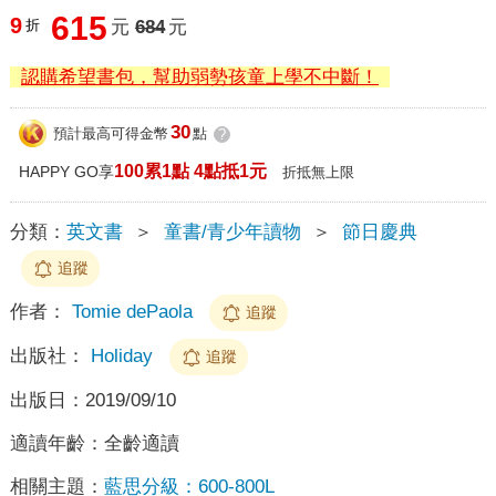
615
9
折
元
684
元
認購希望書包，幫助弱勢孩童上學不中斷！
30
預計最高可得金幣
點
?
100累1點 4點抵1元
HAPPY GO享
折抵無上限
分類：
英文書
＞
童書/青少年讀物
＞
節日慶典
追蹤
作者：
Tomie dePaola
追蹤
出版社：
Holiday
追蹤
出版日：
2019/09/10
適讀年齡：
全齡適讀
相關主題：
藍思分級：600-800L