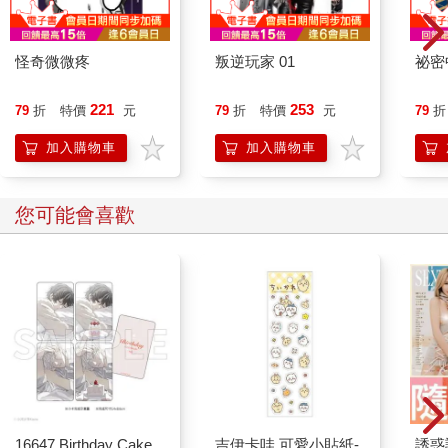
怪奇微微疼
叛逆玩家 01
祕密
221
253
79
折
特價
元
79
折
特價
元
79
折
加入購物車
加入購物車
您可能會喜歡
16647 Birthday Cake
吉伊卡哇 可愛小貼紙-
誘惑誌