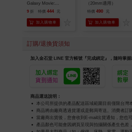
Galaxy Movie:
（20mm適用）
Peach`s Birthday
444
490
9
折
特價
元
特價
元
Surprise: The Super
Mario Galaxy Movie
加入購物車
加入購物車
Storybook
訂購/退換貨須知
加入金石堂 LINE 官方帳號『完成綁定』，隨時掌
商品運送說明：
本公司所提供的產品配送區域範圍目前僅限台灣
商品將由廠商透過貨運或是郵局寄送。消費者訂購之
當廠商出貨後，您會收到E-mail出貨通知，您也
產品顏色可能會因網頁呈現與拍攝關係產生色差
如果是大型商品（如：傢俱、床墊、家電、運動