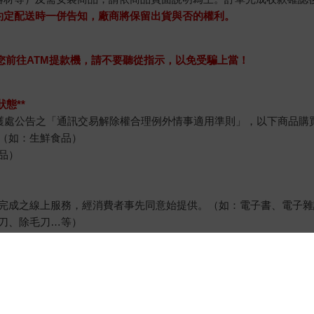
約定配送時一併告知，廠商將保留出貨與否的權利。
求您前往ATM提款機，請不要聽從指示，以免受騙上當！
態**
護處公告之「通訊交易解除權合理例外情事適用準則」，以下商品購
（如：生鮮食品）
品）
完成之線上服務，經消費者事先同意始提供。（如：電子書、電子雜
刀、除毛刀…等）
例假日）。
退貨）必須是您收到商品時的原始狀態（包含商品本體、配件、贈品
裝上黏貼紙張或書寫文字。
所需費用，嚴重時將影響您的退貨權益。