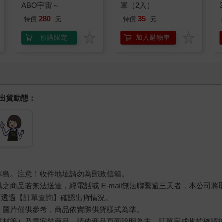
ABO宇宙～
罩（2入）
280
35
特價
元
特價
元
預購限定
加入購物車
握出貨動態：
本島。注意！收件地址請勿為郵政信箱。
商品若無法送達，經電話或 E-mail無法聯繫逾三天者，本公司
可透過【
訂單查詢
】確認出貨情況。
，圖片僅供參考，商品依實際供貨樣式為準。
器材等）及需安裝商品，請依商品頁面說明為主。訂單完成收款確認