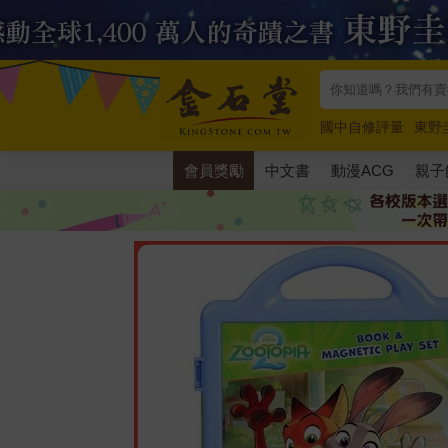
國中自修評量
東野
唯紅花綻放
奧德賽
會員獎勵
中文書
動漫ACG
親子