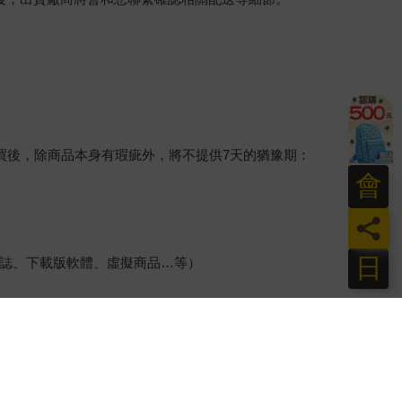
買後，除商品本身有瑕疵外，將不提供7天的猶豫期：
會
員
日
誌、下載版軟體、虛擬商品…等）
、保證書、所有附隨資料文件及原廠內外包裝…