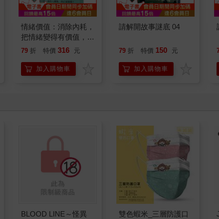
情緒價值：消除內耗，
請解開故事謎底 04
把情緒變得有價值，跟
誰都能自在相處
316
150
79
折
特價
元
79
折
特價
元
加入購物車
加入購物車
BLOOD LINE～怪異
雙色蝦米_三層防護口