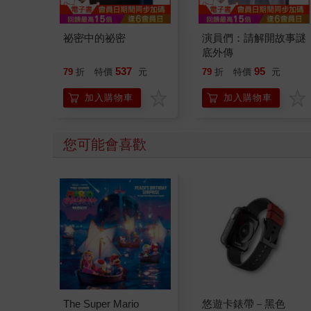
祕密中的祕密
演員們：請解開故事謎
底外傳
537
95
79
折
特價
元
79
折
特價
元
加入購物車
加入購物車
您可能會喜歡
The Super Mario
悠遊卡錶帶－黑色