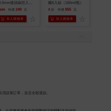
3.5mm接頭線控入耳
釀6入組（160ml/瓶）
405期
式耳機 JEE-X12-WT
249
855
特價
元
8
折
特價
元
特
299
240
加入購物車
加入購物車
加
將取消該筆訂單，並且全額退款。
後，出貨廠商將會和您聯繫確認相關配送等細節。