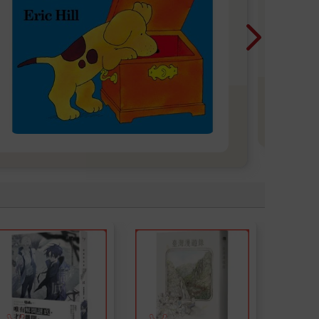
爸媽
子最
書 
鬆：
鬆進