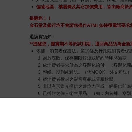
偏遠地區、樓層費及其它加價費用，皆由廠商於
提醒您！！
金石堂及銀行均不會請您操作ATM! 如接獲電話要
退換貨須知：
**提醒您，鑑賞期不等於試用期，退回商品須為全新狀
依據「消費者保護法」第19條及行政院消費者保
易於腐敗、保存期限較短或解約時即將逾期。
依消費者要求所為之客製化給付。（客製化商
報紙、期刊或雜誌。（含MOOK、外文雜誌）
經消費者拆封之影音商品或電腦軟體。
非以有形媒介提供之數位內容或一經提供即為
已拆封之個人衛生用品。（如：內衣褲、刮鬍
若非上列種類商品，均享有到貨7天的猶豫期（含
辦理退換貨時，商品（組合商品恕無法接受單獨
等），請勿直接使用原廠包裝寄送，或於原廠包
退回商品若無法回復原狀，將請您負擔回復原狀