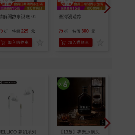
請解開故事謎底 01
臺灣漫遊錄
北歐時
福國度
229
300
79
折
特價
元
79
折
特價
元
79
折
加入購物車
加入購物車
加
JELLICO 夢幻系列
【13章】專業冰滴久
典藏-古