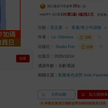
25
預計最高可得金幣
點
?
100累1點 4點抵1元
HAPPY GO享
折抵無
分類：
英文書
＞
童書/青少年讀物
＞
作者：
Le- Dienesa
追蹤
?
出版社：
Studio Fun
追蹤
?
出版日：
2025/10/14
加購
適讀年齡：
全齡適讀
相關主題：
歡樂角色派對 Kids Favorite 
立即結帳
加入購物車
※ 本商品會員日滿額金幣加碼回饋最高15倍