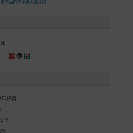
門市商品
門市庫存
大量採購
全球
厚紙板書
級
20*2
適讀