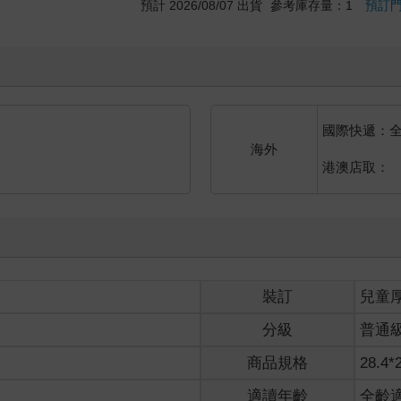
預計 2026/08/07 出貨
參考庫存量：1
預訂
國際快遞：
海外
港澳店取：
裝訂
兒童
分級
普通
商品規格
28.4*
適讀年齡
全齡