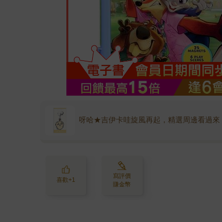
呀哈★吉伊卡哇旋風再起，精選周邊看過來
寫評價
喜歡+1
賺金幣