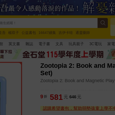
圭吾
楊双子
公益書包
16647續集
吉伊卡哇
通靈藥師
路邊攤新作
馬斯克
玩具總動員5
超慢跑
館
英文書
雜誌
電子書
文具
玩具親子
3C電玩
家
Zootopia 2: Book and Ma
Set)
Zootopia 2: Book and Magnetic Play
581
9
折
元
646
元
認購希望書包，幫助弱勢孩童上學不