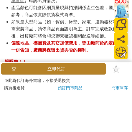
單查詢
】確認出貨情況。
產品顏色可能會因網頁呈現與拍攝關係產生色差，圖片僅供
參考，商品依實際供貨樣式為準。
如果是大型商品（如：傢俱、床墊、家電、運動器材等）及
需安裝商品，請依商品頁面說明為主。訂單完成收款確認
後，出貨廠商將會和您聯繫確認相關配送等細節。
偏遠地區、樓層費及其它加價費用，皆由廠商於約定配送時
一併告知，廠商將保留出貨與否的權利。
提醒您！！
金石堂及銀行均不會請您操作ATM! 如接獲電話要求您前往
立即代訂
ATM提款機，請不要聽從指示，以免受騙上當！
※此為代訂海外書籍，不接受退換貨
退換貨須知：
購買後進貨
預訂門市商品
門市庫存
**提醒您，鑑賞期不等於試用期，退回商品須為全新狀態**
依據「消費者保護法」第19條及行政院消費者保護處公告之
「通訊交易解除權合理例外情事適用準則」，以下商品購買
後，除商品本身有瑕疵外，將不提供7天的猶豫期：
易於腐敗、保存期限較短或解約時即將逾期。（如：生
鮮食品）