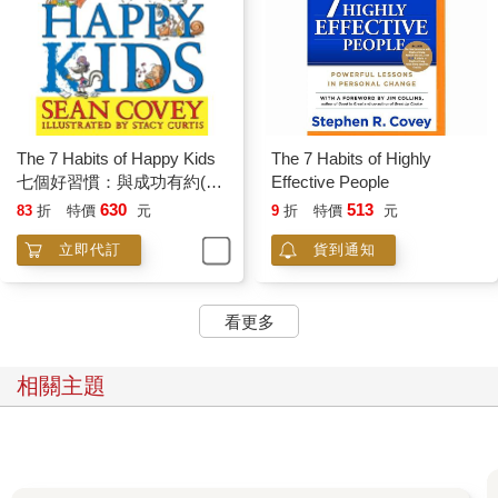
The 7 Habits of Happy Kids
The 7 Habits of Highly
七個好習慣：與成功有約(兒
Effective People
童繪本版)
630
513
83
折
特價
元
9
折
特價
元
立即代訂
貨到通知
看更多
相關主題