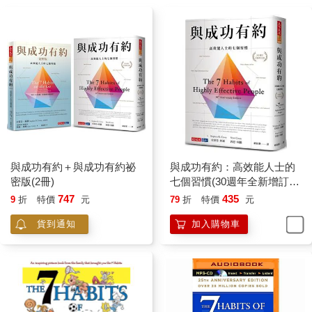
與成功有約＋與成功有約祕
與成功有約：高效能人士的
密版(2冊)
七個習慣(30週年全新增訂
版)
747
435
9
折
特價
元
79
折
特價
元
貨到通知
加入購物車