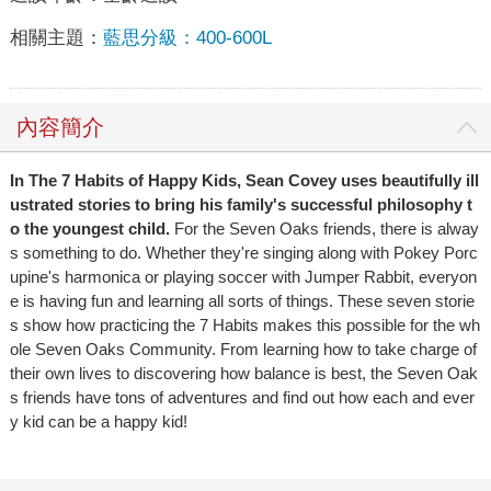
相關主題：
藍思分級：400-600L
內容簡介
In The 7 Habits of Happy Kids, Sean Covey uses beautifully ill
ustrated stories to bring his family's successful philosophy t
o the youngest child.
For the Seven Oaks friends, there is alway
s something to do. Whether they're singing along with Pokey Porc
upine's harmonica or playing soccer with Jumper Rabbit, everyon
e is having fun and learning all sorts of things. These seven storie
s show how practicing the 7 Habits makes this possible for the wh
ole Seven Oaks Community. From learning how to take charge of
their own lives to discovering how balance is best, the Seven Oak
s friends have tons of adventures and find out how each and ever
y kid can be a happy kid!