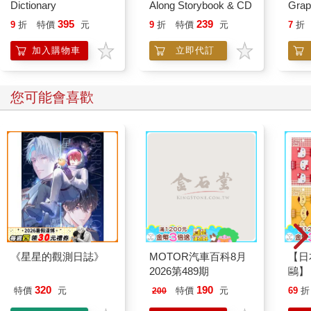
Dictionary
Along Storybook & CD
Grap
in N
395
239
9
折
特價
元
9
折
特價
元
7
折
加入購物車
立即代訂
您可能會喜歡
《星星的觀測日誌》
MOTOR汽車百科8月
【日本
2026第489期
鷗】
(8款
320
190
特價
元
特價
元
69
折
200
Kit