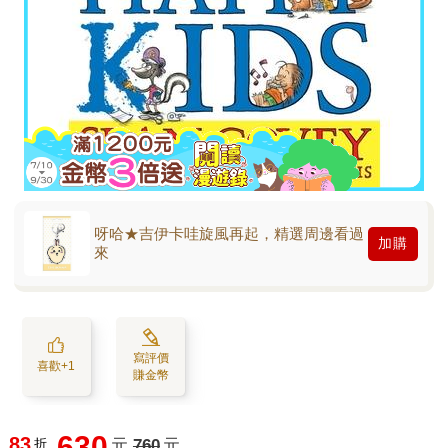
呀哈★吉伊卡哇旋風再起，精選周邊看過
加購
來
寫評價
喜歡+1
賺金幣
630
83
折
元
760
元