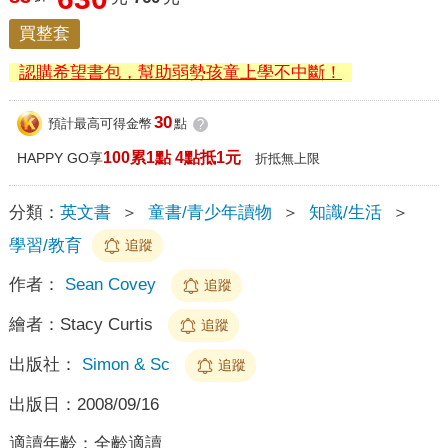
買整套
認購希望書包，幫助弱勢孩童上學不中斷！
30
預計最高可得金幣
點
?
100累1點 4點抵1元
HAPPY GO享
折抵無上限
分類：
英文書
＞
童書/青少年讀物
＞
知識/生活
＞
學習/教育
追蹤
作者：
Sean Covey
追蹤
繪者：
Stacy Curtis
追蹤
出版社：
Simon & Sc
追蹤
出版日：
2008/09/16
適讀年齡：
全齡適讀