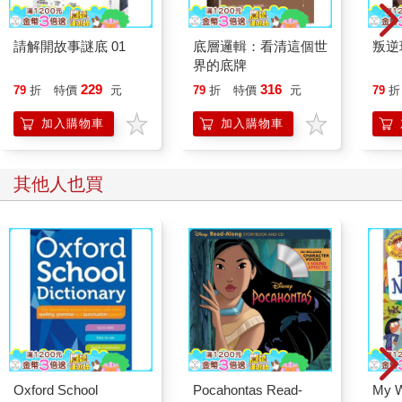
請解開故事謎底 01
底層邏輯：看清這個世
叛逆
界的底牌
229
316
79
折
特價
元
79
折
特價
元
79
折
加入購物車
加入購物車
其他人也買
Oxford School
Pocahontas Read-
My W