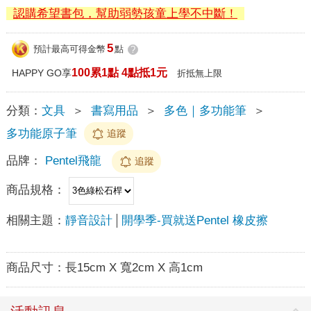
認購希望書包，幫助弱勢孩童上學不中斷！
5
預計最高可得金幣
點
?
100累1點 4點抵1元
HAPPY GO享
折抵無上限
分類：
文具
＞
書寫用品
＞
多色｜多功能筆
＞
多功能原子筆
追蹤
品牌：
Pentel飛龍
追蹤
商品規格：
相關主題：
靜音設計
開學季-買就送Pentel 橡皮擦
商品尺寸：
長15cm X 寬2cm X 高1cm