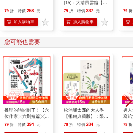
(15)：大清風雲篇【萌
貓漫畫學歷史】
253
387
79
折
特價
元
79
折
特價
元
79
折
加入購物車
加入購物車
您可能也需要
推理的時間到了！【六
松浦彌太郎的大人學
男人
位作家╳六則短篇╳致
【暢銷典藏版】：限量
寫給
讀者的挑戰書】
隨書附贈「金句小卡乙
394
284
79
折
特價
元
79
折
特價
元
79
折
張（兩款隨機）」