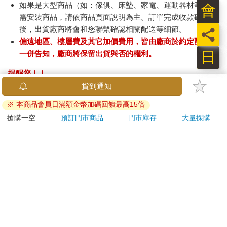
如果是大型商品（如：傢俱、床墊、家電、運動器材等）及
會
需安裝商品，請依商品頁面說明為主。訂單完成收款確認
後，出貨廠商將會和您聯繫確認相關配送等細節。
員
偏遠地區、樓層費及其它加價費用，皆由廠商於約定配送時
日
一併告知，廠商將保留出貨與否的權利。
提醒您！！
金石堂及銀行均不會請您操作ATM! 如接獲電話要求您前往
ATM提款機，請不要聽從指示，以免受騙上當！
退換貨須知：
**提醒您，鑑賞期不等於試用期，退回商品須為全新狀態**
依據「消費者保護法」第19條及行政院消費者保護處公告之
「通訊交易解除權合理例外情事適用準則」，以下商品購買
後，除商品本身有瑕疵外，將不提供7天的猶豫期：
易於腐敗、保存期限較短或解約時即將逾期。（如：生
鮮食品）
依消費者要求所為之客製化給付。（客製化商品）
報紙、期刊或雜誌。（含MOOK、外文雜誌）
經消費者拆封之影音商品或電腦軟體。