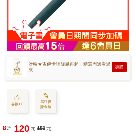
呀哈★吉伊卡哇旋風再起，精選周邊看過
加購
來
寫評價
喜歡+1
賺金幣
120
8
折
元
150
元