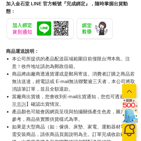
加入金石堂 LINE 官方帳號『完成綁定』，隨時掌握出貨動
態：
商品運送說明：
本公司所提供的產品配送區域範圍目前僅限台灣本島。注
意！收件地址請勿為郵政信箱。
商品將由廠商透過貨運或是郵局寄送。消費者訂購之商品若
無法送達，經電話或 E-mail無法聯繫逾三天者，本公司將取
消該筆訂單，並且全額退款。
當廠商出貨後，您會收到E-mail出貨通知，您也可透過【
訂
單查詢
】確認出貨情況。
產品顏色可能會因網頁呈現與拍攝關係產生色差，圖片僅供
參考，商品依實際供貨樣式為準。
如果是大型商品（如：傢俱、床墊、家電、運動器材等）及
需安裝商品，請依商品頁面說明為主。訂單完成收款確認