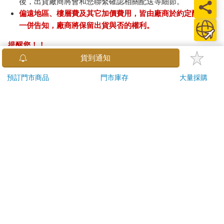
後，出貨廠商將會和您聯繫確認相關配送等細節。
偏遠地區、樓層費及其它加價費用，皆由廠商於約定配送時
一併告知，廠商將保留出貨與否的權利。
提醒您！！
金石堂及銀行均不會請您操作ATM! 如接獲電話要求您前往
貨到通知
ATM提款機，請不要聽從指示，以免受騙上當！
預訂門市商品
門市庫存
大量採購
退換貨須知：
**提醒您，鑑賞期不等於試用期，退回商品須為全新狀態**
依據「消費者保護法」第19條及行政院消費者保護處公告之
「通訊交易解除權合理例外情事適用準則」，以下商品購買
後，除商品本身有瑕疵外，將不提供7天的猶豫期：
易於腐敗、保存期限較短或解約時即將逾期。（如：生
鮮食品）
依消費者要求所為之客製化給付。（客製化商品）
報紙、期刊或雜誌。（含MOOK、外文雜誌）
經消費者拆封之影音商品或電腦軟體。
非以有形媒介提供之數位內容或一經提供即為完成之線
上服務，經消費者事先同意始提供。（如：電子書、電