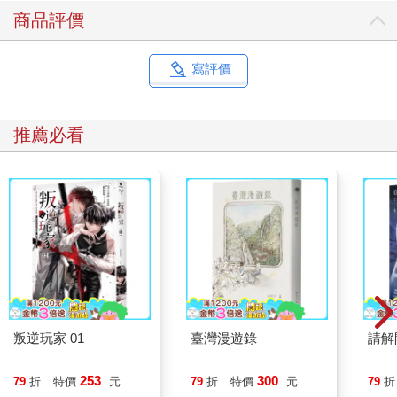
商品評價
寫評價
推薦必看
叛逆玩家 01
臺灣漫遊錄
請解
253
300
79
折
特價
元
79
折
特價
元
79
折