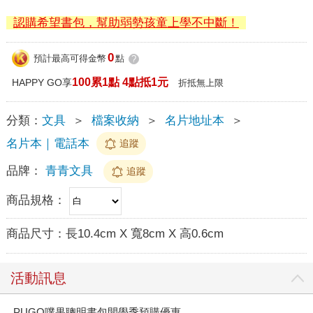
認購希望書包，幫助弱勢孩童上學不中斷！
0
預計最高可得金幣
點
?
100累1點 4點抵1元
HAPPY GO享
折抵無上限
分類：
文具
＞
檔案收納
＞
名片地址本
＞
名片本｜電話本
追蹤
品牌：
青青文具
追蹤
商品規格：
商品尺寸：
長10.4cm X 寬8cm X 高0.6cm
活動訊息
PUGO噗果聰明書包開學季預購優惠