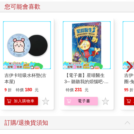
您可能會喜歡
吉伊卡哇吸水杯墊(古
【電子書】星喵醫生
吉伊卡哇 
本屋)
3─ 聽聽我的煩惱吧-實
圈-
現自我
180
231
9
折
特價
元
特價
元
95
折
加入購物車
電子書
訂購/退換貨須知