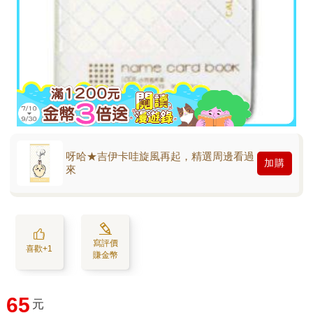
呀哈★吉伊卡哇旋風再起，精選周邊看過
加購
來
寫評價
喜歡+1
賺金幣
65
元