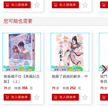
加入購物車
加入購物車
您可能也需要
偷偷藏不住【典藏紀念
她撕了娘娘的劇本．中
侯門
版】（上）
卷四
356
252
79
折
特價
元
79
折
特價
元
79
折
加入購物車
加入購物車