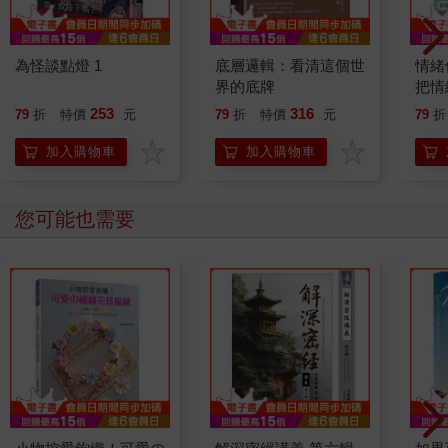
為怪談點燈 1
底層邏輯：看清這個世
情緒
界的底牌
把情
誰都
253
316
79
折
特價
元
79
折
特價
元
79
折
加入購物車
加入購物車
您可能也需要