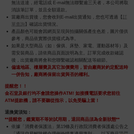
無法送達，經電話或 E-mail無法聯繫逾三天者，本公司將取
消該筆訂單，並且全額退款。
當廠商出貨後，您會收到E-mail出貨通知，您也可透過【
訂
單查詢
】確認出貨情況。
產品顏色可能會因網頁呈現與拍攝關係產生色差，圖片僅供
參考，商品依實際供貨樣式為準。
如果是大型商品（如：傢俱、床墊、家電、運動器材等）及
需安裝商品，請依商品頁面說明為主。訂單完成收款確認
後，出貨廠商將會和您聯繫確認相關配送等細節。
偏遠地區、樓層費及其它加價費用，皆由廠商於約定配送時
一併告知，廠商將保留出貨與否的權利。
提醒您！！
金石堂及銀行均不會請您操作ATM! 如接獲電話要求您前往
ATM提款機，請不要聽從指示，以免受騙上當！
退換貨須知：
**提醒您，鑑賞期不等於試用期，退回商品須為全新狀態**
依據「消費者保護法」第19條及行政院消費者保護處公告之
「通訊交易解除權合理例外情事適用準則」，以下商品購買