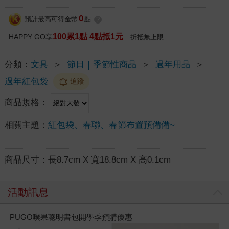
0
預計最高可得金幣
點
?
100累1點 4點抵1元
HAPPY GO享
折抵無上限
分類：
文具
＞
節日｜季節性商品
＞
過年用品
＞
過年紅包袋
追蹤
商品規格：
相關主題：
紅包袋、春聯、春節布置預備備~
商品尺寸：
長8.7cm X 寬18.8cm X 高0.1cm
活動訊息
PUGO噗果聰明書包開學季預購優惠