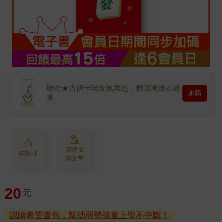
呀哈★吉伊卡哇旋風再起，精選周邊看過
加購
來
寫評價
喜歡+1
賺金幣
20
元
認購希望書包，幫助弱勢孩童上學不中斷！