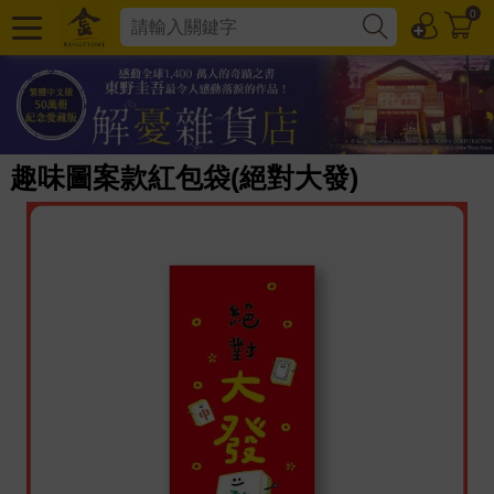
0
趣味圖案款紅包袋(絕對大發)