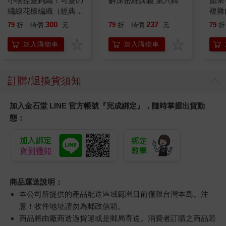
小物控愛鉤織！可愛の
解深密經講義 第六輯
如果
繡線花樣編織（經典
複雜
版）
300
237
79
折
特價
元
79
折
特價
元
79
折
加入購物車
加入購物車
訂購/退換貨須知
加入金石堂 LINE 官方帳號『完成綁定』，隨時掌握出貨動
態：
商品運送說明：
本公司所提供的產品配送區域範圍目前僅限台灣本島。注
意！收件地址請勿為郵政信箱。
商品將由廠商透過貨運或是郵局寄送。消費者訂購之商品若