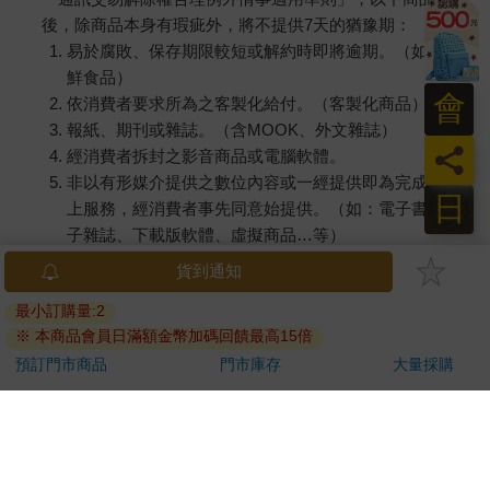
後，除商品本身有瑕疵外，將不提供7天的猶豫期：
易於腐敗、保存期限較短或解約時即將逾期。（如：生
鮮食品）
會
依消費者要求所為之客製化給付。（客製化商品）
報紙、期刊或雜誌。（含MOOK、外文雜誌）
員
經消費者拆封之影音商品或電腦軟體。
非以有形媒介提供之數位內容或一經提供即為完成之線
日
上服務，經消費者事先同意始提供。（如：電子書、電
子雜誌、下載版軟體、虛擬商品…等）
已拆封之個人衛生用品。（如：內衣褲、刮鬍刀、除毛
貨到通知
刀…等）
最小訂購量:2
若非上列種類商品，均享有到貨7天的猶豫期（含例假
※ 本商品會員日滿額金幣加碼回饋最高15倍
日）。
預訂門市商品
門市庫存
大量採購
辦理退換貨時，商品（組合商品恕無法接受單獨退貨）必須
是您收到商品時的原始狀態（包含商品本體、配件、贈品、
保證書、所有附隨資料文件及原廠內外包裝…等），請勿直
接使用原廠包裝寄送，或於原廠包裝上黏貼紙張或書寫文
字。