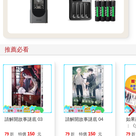
推薦必看
請解開故事謎底 03
請解開故事謎底 04
如果
：《
喵》
150
150
79
折
特價
元
79
折
特價
元
79
折