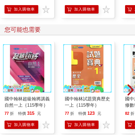
【首
加入購物車
加入購物車
您可能也需要
國中翰林超級翰將講義
國中翰林試題寶典歷史
國中
自然一上｛115學年｝
一上｛115學年｝
修數
315
123
77
折
特價
元
77
折
特價
元
82
折
加入購物車
加入購物車