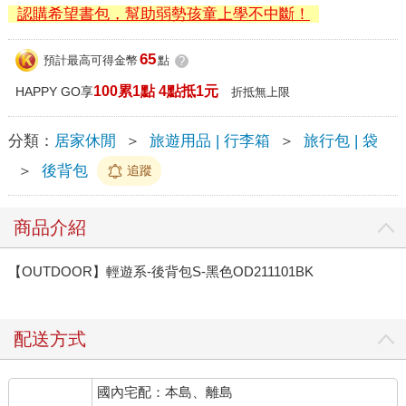
認購希望書包，幫助弱勢孩童上學不中斷！
65
預計最高可得金幣
點
?
100累1點 4點抵1元
HAPPY GO享
折抵無上限
分類：
居家休閒
＞
旅遊用品 | 行李箱
＞
旅行包 | 袋
＞
後背包
追蹤
商品介紹
【OUTDOOR】輕遊系-後背包S-黑色OD211101BK
配送方式
國內宅配：本島、離島