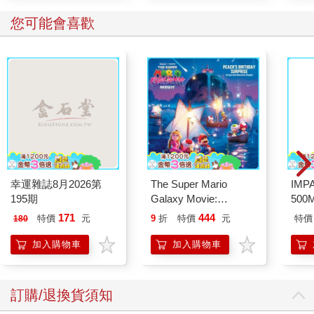
您可能會喜歡
幸運雜誌8月2026第
The Super Mario
IM
195期
Galaxy Movie:
500
Peach`s Birthday
IM0
171
444
特價
元
9
折
特價
元
特價
180
Surprise: The Super
Mario Galaxy Movie
加入購物車
加入購物車
Storybook
訂購/退換貨須知