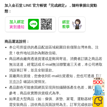
加入金石堂 LINE 官方帳號『完成綁定』，隨時掌握出貨動
態：
商品運送說明：
本公司所提供的產品配送區域範圍目前僅限台灣本島。注
意！收件地址請勿為郵政信箱。
商品將由廠商透過貨運或是郵局寄送。消費者訂購之商品若
無法送達，經電話或 E-mail無法聯繫逾三天者，本公司將取
消該筆訂單，並且全額退款。
當廠商出貨後，您會收到E-mail出貨通知，您也可透過【
訂
單查詢
】確認出貨情況。
產品顏色可能會因網頁呈現與拍攝關係產生色差，圖片僅供
參考，商品依實際供貨樣式為準。
如果是大型商品（如：傢俱、床墊、家電、運動器材等）及
需安裝商品，請依商品頁面說明為主。訂單完成收款確認