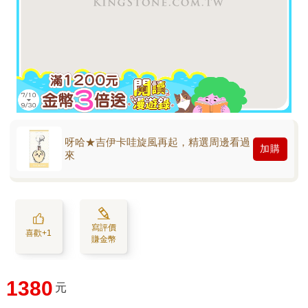
呀哈★吉伊卡哇旋風再起，精選周邊看過
加購
來
寫評價
喜歡+1
賺金幣
1380
元