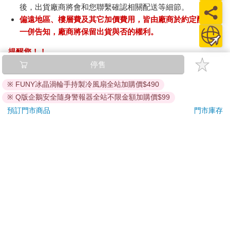
後，出貨廠商將會和您聯繫確認相關配送等細節。
偏遠地區、樓層費及其它加價費用，皆由廠商於約定配送時
一併告知，廠商將保留出貨與否的權利。
提醒您！！
金石堂及銀行均不會請您操作ATM! 如接獲電話要求您前往
停售
ATM提款機，請不要聽從指示，以免受騙上當！
※ FUNY冰晶渦輪手持製冷風扇全站加購價$490
退換貨須知：
※ Q版企鵝安全隨身警報器全站不限金額加購價$99
**提醒您，鑑賞期不等於試用期，退回商品須為全新狀態**
預訂門市商品
門市庫存
依據「消費者保護法」第19條及行政院消費者保護處公告之
「通訊交易解除權合理例外情事適用準則」，以下商品購買
後，除商品本身有瑕疵外，將不提供7天的猶豫期：
易於腐敗、保存期限較短或解約時即將逾期。（如：生
鮮食品）
依消費者要求所為之客製化給付。（客製化商品）
報紙、期刊或雜誌。（含MOOK、外文雜誌）
經消費者拆封之影音商品或電腦軟體。
非以有形媒介提供之數位內容或一經提供即為完成之線