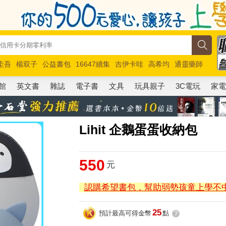
圭吾
楊双子
公益書包
16647續集
吉伊卡哇
高希均
通靈藥師
路邊攤新作
馬斯克
玩具總動員5
超慢跑
館
英文書
雜誌
電子書
文具
玩具親子
3C電玩
家
Lihit 企鵝蛋蛋收納包
550
元
認購希望書包，幫助弱勢孩童上學不
25
預計最高可得金幣
點
?