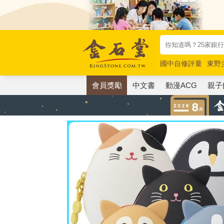
國中自修評量
東野
唯紅花綻放
奧德賽
會員獎勵
中文書
動漫ACG
親子