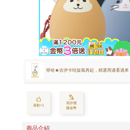
呀哈★吉伊卡哇旋風再起，精選周邊看過來
寫評價
喜歡+1
賺金幣
商品介紹