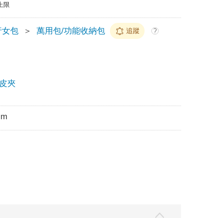
上限
行女包
＞
萬用包/功能收納包
追蹤
?
皮夾
cm