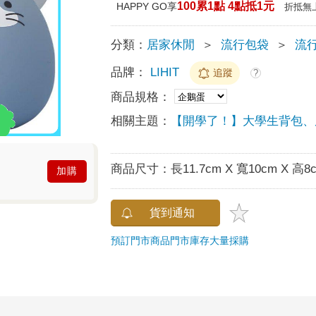
100累1點 4點抵1元
HAPPY GO享
折抵無
分類：
居家休閒
＞
流行包袋
＞
流
品牌：
LIHIT
追蹤
?
商品規格：
相關主題：
【開學了！】大學生背包、
商品尺寸：
長11.7cm X 寬10cm X 高8
加購
貨到通知
預訂門市商品
門市庫存
大量採購