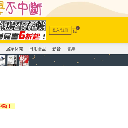
0
登入/註冊
電
居家休閒
日用食品
影音
售票
中斷！