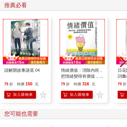
推薦必看
請解開故事謎底 04
情緒價值：消除內耗，
日花
把情緒變得有價值，跟
詞彙
誰都能自在相處
150
316
79
折
特價
元
79
折
特價
元
79
折
加入購物車
加入購物車
您可能也需要