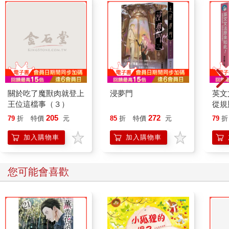
關於吃了魔獸肉就登上
浸夢門
英文
王位這檔事（３）
從規
好文
205
272
79
折
特價
元
85
折
特價
元
79
折
加入購物車
加入購物車
您可能會喜歡