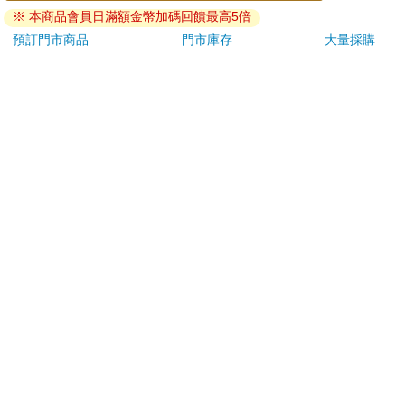
ATM提款機，請不要聽從指示，以免受騙上當！
※ 本商品會員日滿額金幣加碼回饋最高5倍
退換貨須知：
預訂門市商品
門市庫存
大量採購
**提醒您，鑑賞期不等於試用期，退回商品須為全新狀態**
依據「消費者保護法」第19條及行政院消費者保護處公告之
「通訊交易解除權合理例外情事適用準則」，以下商品購買
後，除商品本身有瑕疵外，將不提供7天的猶豫期：
易於腐敗、保存期限較短或解約時即將逾期。（如：生
鮮食品）
依消費者要求所為之客製化給付。（客製化商品）
報紙、期刊或雜誌。（含MOOK、外文雜誌）
經消費者拆封之影音商品或電腦軟體。
非以有形媒介提供之數位內容或一經提供即為完成之線
上服務，經消費者事先同意始提供。（如：電子書、電
子雜誌、下載版軟體、虛擬商品…等）
已拆封之個人衛生用品。（如：內衣褲、刮鬍刀、除毛
刀…等）
若非上列種類商品，均享有到貨7天的猶豫期（含例假
日）。