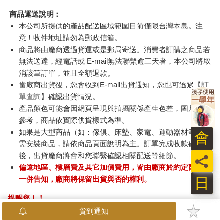
商品運送說明：
本公司所提供的產品配送區域範圍目前僅限台灣本島。注
意！收件地址請勿為郵政信箱。
商品將由廠商透過貨運或是郵局寄送。消費者訂購之商品若
無法送達，經電話或 E-mail無法聯繫逾三天者，本公司將取
消該筆訂單，並且全額退款。
當廠商出貨後，您會收到E-mail出貨通知，您也可透過【
訂
單查詢
】確認出貨情況。
產品顏色可能會因網頁呈現與拍攝關係產生色差，圖片僅供
參考，商品依實際供貨樣式為準。
如果是大型商品（如：傢俱、床墊、家電、運動器材等）及
會
需安裝商品，請依商品頁面說明為主。訂單完成收款確認
後，出貨廠商將會和您聯繫確認相關配送等細節。
員
偏遠地區、樓層費及其它加價費用，皆由廠商於約定配送時
日
一併告知，廠商將保留出貨與否的權利。
提醒您！！
金石堂及銀行均不會請您操作ATM! 如接獲電話要求您前往
貨到通知