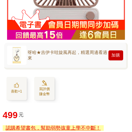
呀哈★吉伊卡哇旋風再起，精選周邊看過
加購
來
寫評價
喜歡+1
賺金幣
499
元
認購希望書包，幫助弱勢孩童上學不中斷！