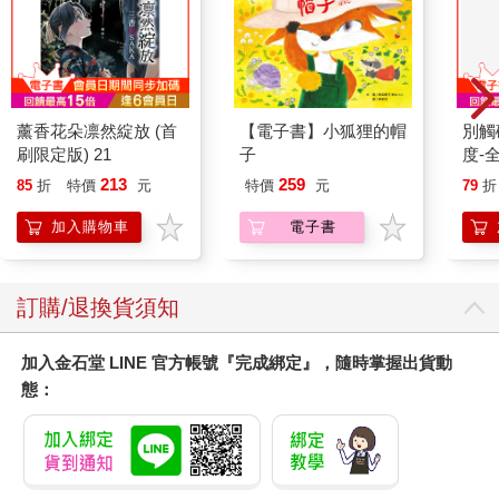
薰香花朵凛然綻放 (首
【電子書】小狐狸的帽
別觸
刷限定版) 21
子
度-
213
259
85
折
特價
元
特價
元
79
折
加入購物車
電子書
訂購/退換貨須知
加入金石堂 LINE 官方帳號『完成綁定』，隨時掌握出貨動
態：