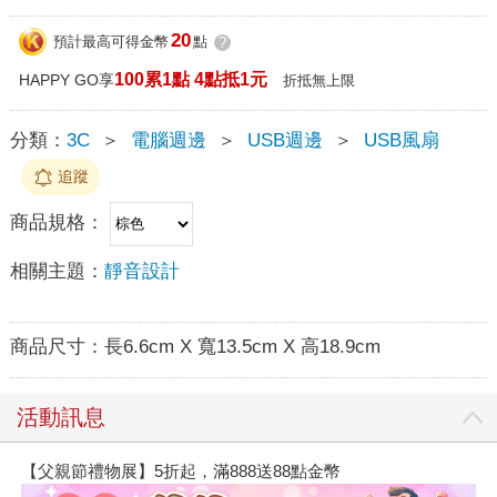
20
預計最高可得金幣
點
?
100累1點 4點抵1元
HAPPY GO享
折抵無上限
分類：
3C
＞
電腦週邊
＞
USB週邊
＞
USB風扇
追蹤
商品規格：
相關主題：
靜音設計
商品尺寸：
長6.6cm X 寬13.5cm X 高18.9cm
活動訊息
【父親節禮物展】5折起，滿888送88點金幣