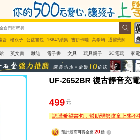
圭吾
楊双子
公益書包
16647續集
吉伊卡哇
高希均
通靈藥師
路邊攤新作
馬斯克
玩具總動員5
超慢跑
館
英文書
雜誌
電子書
文具
玩具親子
3C電玩
家
UF-2652BR 復古靜音充
499
元
認購希望書包，幫助弱勢孩童上學不
20
預計最高可得金幣
點
?