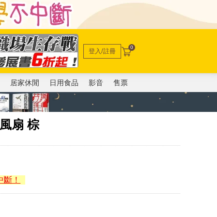
0
登入/註冊
電
居家休閒
日用食品
影音
售票
電風扇 棕
中斷！