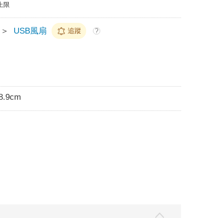
上限
＞
USB風扇
追蹤
?
8.9cm