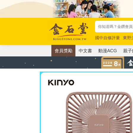
國中自修評量
東野
唯紅花綻放
奧德賽
會員獎勵
中文書
動漫ACG
親子