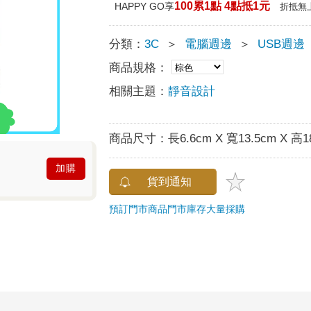
100累1點 4點抵1元
HAPPY GO享
折抵無
分類：
3C
＞
電腦週邊
＞
USB週邊
商品規格：
相關主題：
靜音設計
商品尺寸：
長6.6cm X 寬13.5cm X 高1
加購
貨到通知
預訂門市商品
門市庫存
大量採購