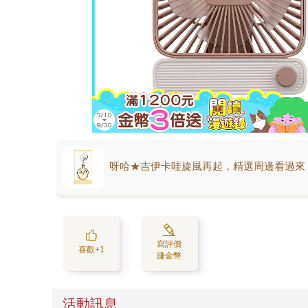
呀哈★吉伊卡哇旋風再起，精選周邊看過來
寫評價
喜歡+1
賺金幣
活動訊息