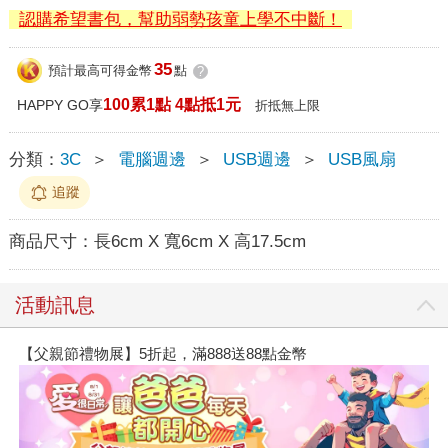
認購希望書包，幫助弱勢孩童上學不中斷！
35
預計最高可得金幣
點
?
100累1點 4點抵1元
HAPPY GO享
折抵無上限
分類：
3C
＞
電腦週邊
＞
USB週邊
＞
USB風扇
追蹤
商品尺寸：
長6cm X 寬6cm X 高17.5cm
活動訊息
【父親節禮物展】5折起，滿888送88點金幣