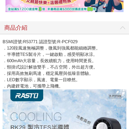
商品介紹
BSMI證號:R53771 認證型號:R-PCF029
．120段風速無極調整，微風到強風都能細緻調整。
．半導體TES製冷片，一鍵啟動，感受明顯冰涼。
．600mAh大容量，長效續航力，使用時間更長。
．頸掛式設計解放雙手，不占空間，外出超方便。
．採用高效無刷馬達，穩定風壓與低噪音體驗。
．LED數字顯示，風速、電量一目瞭然。
．內建鋰電池，可攜帶上飛機。