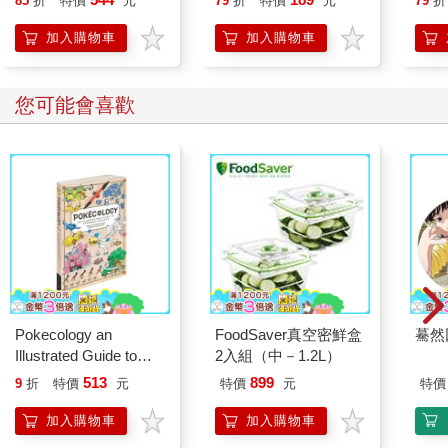
85
折
特價
元
79
折
特價
元
79
折
死背
加入購物車
加入購物車
您可能會喜歡
Pokecology an
FoodSaver真空密鮮盒
驀然
Illustrated Guide to
2入組（中－1.2L）
Pokemon Ecology
513
899
9
折
特價
元
特價
元
特價
(Pokemon Pikachu
Press)
加入購物車
加入購物車