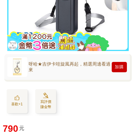
呀哈★吉伊卡哇旋風再起，精選周邊看過
加購
來
寫評價
喜歡+1
賺金幣
790
元