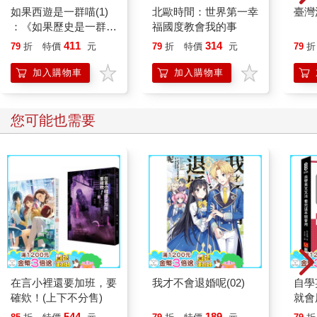
如果西遊是一群喵(1)
北歐時間：世界第一幸
臺灣
：《如果歷史是一群
福國度教會我的事
喵》作者最新力作，附
411
314
79
折
特價
元
79
折
特價
元
79
折
【首卷特典】拉頁
加入購物車
加入購物車
您可能也需要
在言小裡還要加班，要
我才不會退婚呢(02)
自學
確欸！(上下不分售)
就會
10
544
189