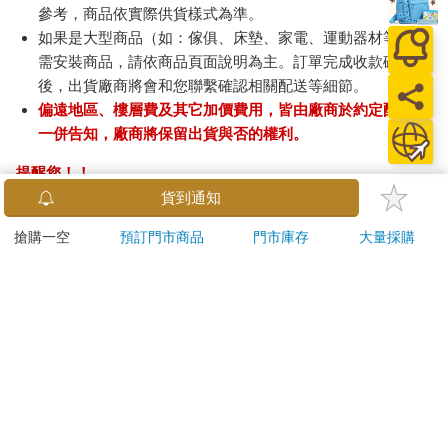
參考，商品依實際供貨樣式為準。
如果是大型商品（如：傢俱、床墊、家電、運動器材等）及
需安裝商品，請依商品頁面說明為主。訂單完成收款確認
後，出貨廠商將會和您聯繫確認相關配送等細節。
偏遠地區、樓層費及其它加價費用，皆由廠商於約定配送時
一併告知，廠商將保留出貨與否的權利。
提醒您！！
金石堂及銀行均不會請您操作ATM! 如接獲電話要求您前往
貨到通知
ATM提款機，請不要聽從指示，以免受騙上當！
搶購一空
預訂門市商品
門市庫存
大量採購
退換貨須知：
**提醒您，鑑賞期不等於試用期，退回商品須為全新狀態**
依據「消費者保護法」第19條及行政院消費者保護處公告之
「通訊交易解除權合理例外情事適用準則」，以下商品購買
後，除商品本身有瑕疵外，將不提供7天的猶豫期：
易於腐敗、保存期限較短或解約時即將逾期。（如：生
鮮食品）
依消費者要求所為之客製化給付。（客製化商品）