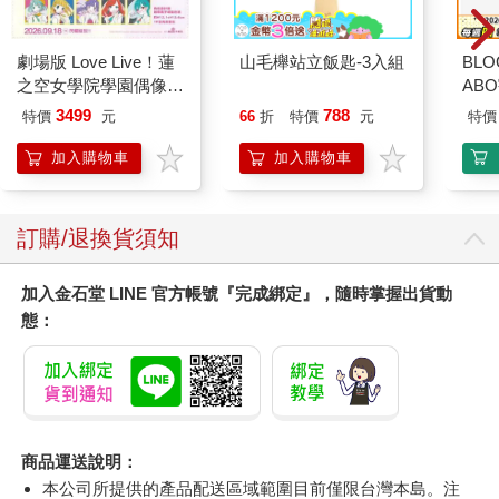
劇場版 Love Live！蓮
山毛櫸站立飯匙-3入組
BLO
之空女學院學園偶像俱
AB
樂部 Bloom Garden
3499
788
特價
元
66
折
特價
元
特價
Party蓮之空預售大套
組
加入購物車
加入購物車
訂購/退換貨須知
加入金石堂 LINE 官方帳號『完成綁定』，隨時掌握出貨動
態：
商品運送說明：
本公司所提供的產品配送區域範圍目前僅限台灣本島。注