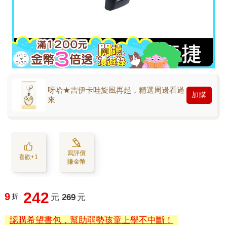
呀哈★吉伊卡哇旋風再起，精選周邊看過
加購
來
寫評價
喜歡+1
賺金幣
242
9
折
元
269
元
認購希望書包，幫助弱勢孩童上學不中斷！