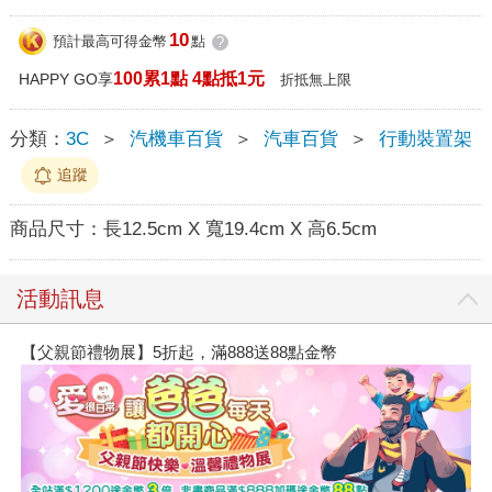
10
預計最高可得金幣
點
?
100累1點 4點抵1元
HAPPY GO享
折抵無上限
分類：
3C
＞
汽機車百貨
＞
汽車百貨
＞
行動裝置架
追蹤
商品尺寸：
長12.5cm X 寬19.4cm X 高6.5cm
活動訊息
【父親節禮物展】5折起，滿888送88點金幣