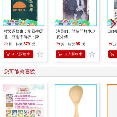
杖藜過橋東：柳風生暖
演員們：請解開故事謎
請解
意、杏雨不濕衣；陳亮
底外傳
恭談以心轉境的適齡漫
379
95
79
折
特價
元
79
折
特價
元
79
折
想
加入購物車
加入購物車
您可能會喜歡