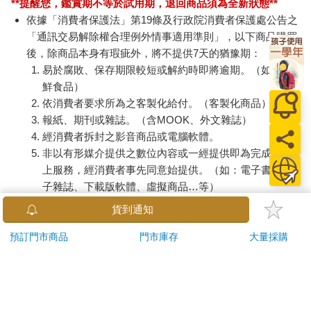
**提醒您，鑑賞期不等於試用期，退回商品須為全新狀態**
依據「消費者保護法」第19條及行政院消費者保護處公告之
「通訊交易解除權合理例外情事適用準則」，以下商品購買
後，除商品本身有瑕疵外，將不提供7天的猶豫期：
易於腐敗、保存期限較短或解約時即將逾期。（如：生
鮮食品）
依消費者要求所為之客製化給付。（客製化商品）
報紙、期刊或雜誌。（含MOOK、外文雜誌）
經消費者拆封之影音商品或電腦軟體。
非以有形媒介提供之數位內容或一經提供即為完成之線
上服務，經消費者事先同意始提供。（如：電子書、電
子雜誌、下載版軟體、虛擬商品…等）
已拆封之個人衛生用品。（如：內衣褲、刮鬍刀、除毛
貨到通知
刀…等）
若非上列種類商品，均享有到貨7天的猶豫期（含例假
預訂門市商品
門市庫存
大量採購
日）。
辦理退換貨時，商品（組合商品恕無法接受單獨退貨）必須
是您收到商品時的原始狀態（包含商品本體、配件、贈品、
保證書、所有附隨資料文件及原廠內外包裝…等），請勿直