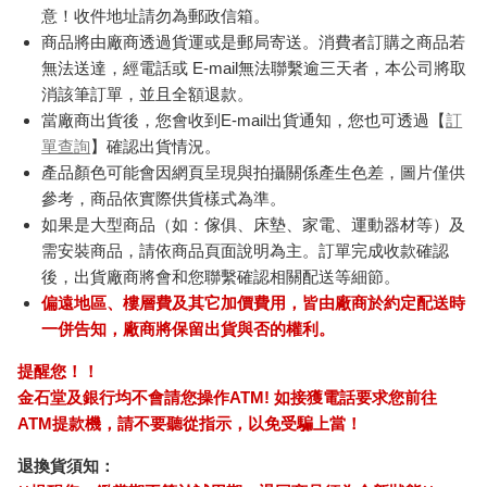
意！收件地址請勿為郵政信箱。
商品將由廠商透過貨運或是郵局寄送。消費者訂購之商品若
無法送達，經電話或 E-mail無法聯繫逾三天者，本公司將取
消該筆訂單，並且全額退款。
當廠商出貨後，您會收到E-mail出貨通知，您也可透過【
訂
單查詢
】確認出貨情況。
產品顏色可能會因網頁呈現與拍攝關係產生色差，圖片僅供
參考，商品依實際供貨樣式為準。
如果是大型商品（如：傢俱、床墊、家電、運動器材等）及
需安裝商品，請依商品頁面說明為主。訂單完成收款確認
後，出貨廠商將會和您聯繫確認相關配送等細節。
偏遠地區、樓層費及其它加價費用，皆由廠商於約定配送時
一併告知，廠商將保留出貨與否的權利。
提醒您！！
金石堂及銀行均不會請您操作ATM! 如接獲電話要求您前往
ATM提款機，請不要聽從指示，以免受騙上當！
退換貨須知：